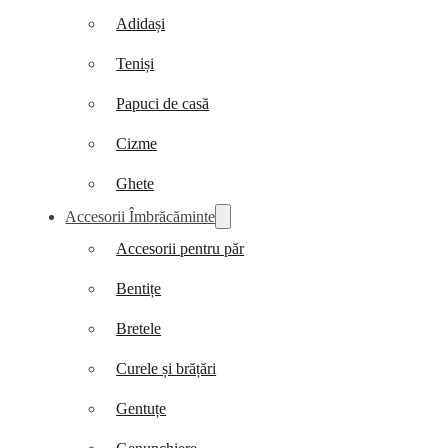
Adidași
Teniși
Papuci de casă
Cizme
Ghete
Accesorii Îmbrăcăminte
Accesorii pentru păr
Bentițe
Bretele
Curele și brățări
Gentuțe