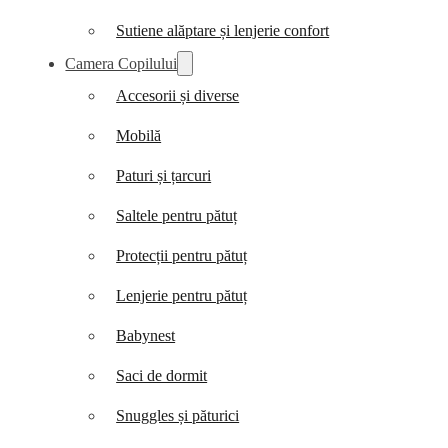
Sutiene alăptare și lenjerie confort
Camera Copilului
Accesorii și diverse
Mobilă
Paturi și țarcuri
Saltele pentru pătuț
Protecții pentru pătuț
Lenjerie pentru pătuț
Babynest
Saci de dormit
Snuggles și păturici