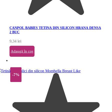
CANPOL BABIES TETINA DIN SILICON HRANA DENSA
2 BUC
9,34
lei
Adaugă în coș
-7%
-7%