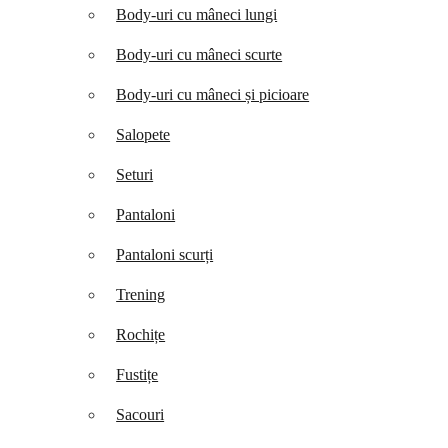
Body-uri cu mâneci lungi
Body-uri cu mâneci scurte
Body-uri cu mâneci și picioare
Salopete
Seturi
Pantaloni
Pantaloni scurți
Trening
Rochițe
Fustițe
Sacouri