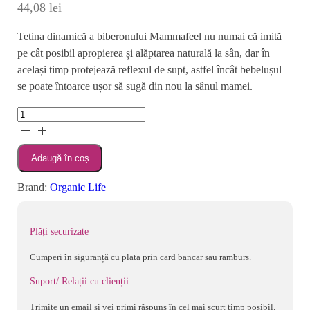
44,08
lei
Tetina dinamică a biberonului Mammafeel nu numai că imită
pe cât posibil apropierea și alăptarea naturală la sân, dar în
același timp protejează reflexul de supt, astfel încât bebelușul
se poate întoarce ușor să sugă din nou la sânul mamei.
Cantitate
LOVI
TETINA
Adaugă în coș
DINAMICA
MAMMAFEEL
Brand:
Organic Life
FLUX
MEDIU
1
Plăți securizate
BUC
Cumperi în siguranță cu plata prin card bancar sau ramburs.
Suport/ Relații cu clienții
Trimite un email și vei primi răspuns în cel mai scurt timp posibil.