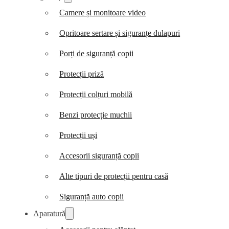
Camere și monitoare video
Opritoare sertare și siguranțe dulapuri
Porți de siguranță copii
Protecții priză
Protecții colțuri mobilă
Benzi protecție muchii
Protecții uși
Accesorii siguranță copii
Alte tipuri de protecții pentru casă
Siguranță auto copii
Aparatură