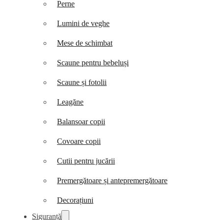
Perne
Lumini de veghe
Mese de schimbat
Scaune pentru bebeluși
Scaune și fotolii
Leagăne
Balansoar copii
Covoare copii
Cutii pentru jucării
Premergătoare și antepremergătoare
Decorațiuni
Siguranță