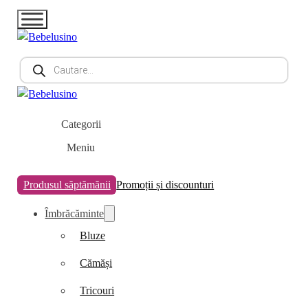
Products
search
Categorii
Meniu
Produsul săptămănii
Promoții și discounturi
Îmbrăcăminte
Bluze
Cămăși
Tricouri