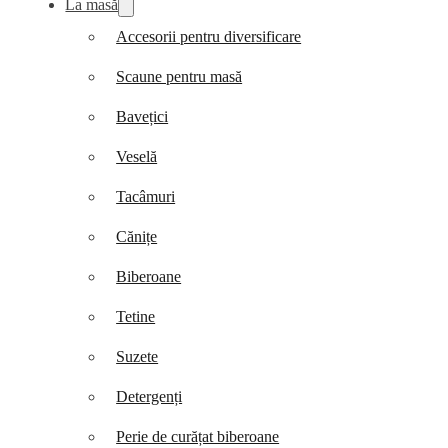
La masă
Accesorii pentru diversificare
Scaune pentru masă
Bavețici
Veselă
Tacâmuri
Cănițe
Biberoane
Tetine
Suzete
Detergenți
Perie de curățat biberoane