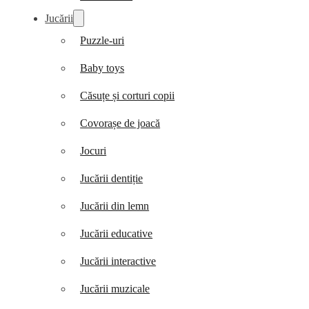
Jucării
Puzzle-uri
Baby toys
Căsuțe și corturi copii
Covorașe de joacă
Jocuri
Jucării dentiție
Jucării din lemn
Jucării educative
Jucării interactive
Jucării muzicale