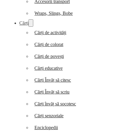
Accesorii transport
Wraps, Slings, Bobe
Cărți
Cărți de activități
Cărți de colorat
Cărți de povești
Cărți educative
Cărți Învăț să citesc
Cărți Învăț să scriu
Cărți învăț să socotesc
Cărți senzoriale
Enciclopedii