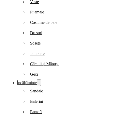
Veste
Pijamale
Costume de baie
Dresuri
Șosete
Jambiere
Căciuli și Mănuși
Geci
Încălțăminte
Sandale
Balerini
Pantofi