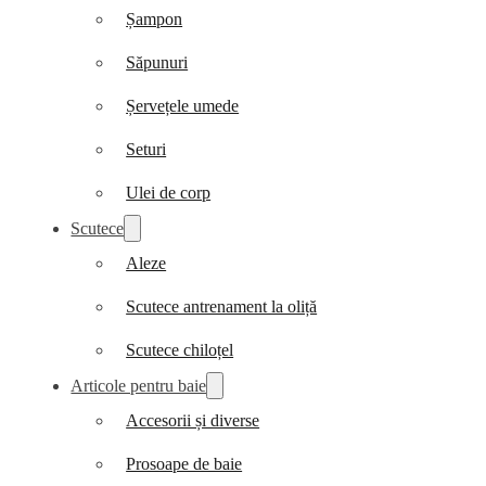
Șampon
Săpunuri
Șervețele umede
Seturi
Ulei de corp
Scutece
Aleze
Scutece antrenament la oliță
Scutece chiloțel
Articole pentru baie
Accesorii și diverse
Prosoape de baie