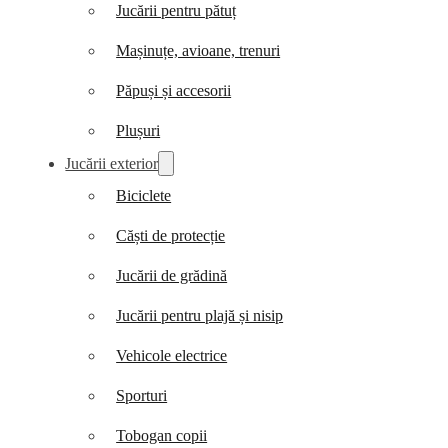
Jucării pentru pătuț
Mașinuțe, avioane, trenuri
Păpuși și accesorii
Plușuri
Jucării exterior
Biciclete
Căști de protecție
Jucării de grădină
Jucării pentru plajă și nisip
Vehicole electrice
Sporturi
Tobogan copii