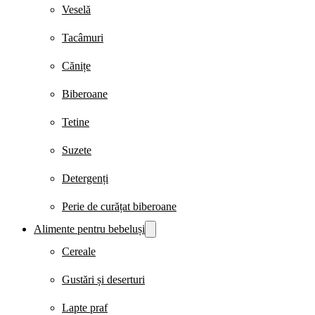
Veselă
Tacâmuri
Cănițe
Biberoane
Tetine
Suzete
Detergenți
Perie de curățat biberoane
Alimente pentru bebeluși
Cereale
Gustări și deserturi
Lapte praf