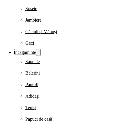
Șosete
Jambiere
Căciuli și Mănuși
Geci
Încălțăminte
Sandale
Balerini
Pantofi
Adidași
Teniși
Papuci de casă