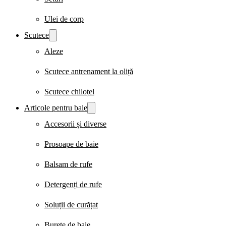
Ulei de corp
Scutece
Aleze
Scutece antrenament la oliță
Scutece chiloțel
Articole pentru baie
Accesorii și diverse
Prosoape de baie
Balsam de rufe
Detergenți de rufe
Soluții de curățat
Burete de baie