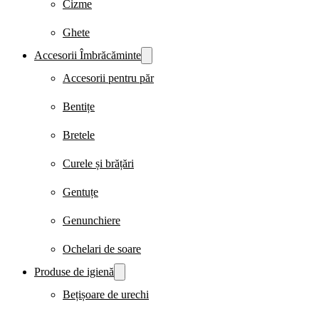
Cizme
Ghete
Accesorii Îmbrăcăminte
Accesorii pentru păr
Bentițe
Bretele
Curele și brățări
Gentuțe
Genunchiere
Ochelari de soare
Produse de igienă
Bețișoare de urechi