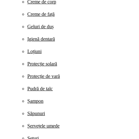
Creme de corp
Creme de față
Geluri de duș
Igienă dentară
Loțiuni
Protecție solară
Protecție de vară
Pudră de talc
Șampon
Săpunuri
Șervețele umede
Seturi