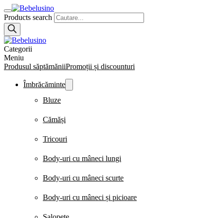
Products search
Categorii
Meniu
Produsul săptămănii
Promoții și discounturi
Îmbrăcăminte
Bluze
Cămăși
Tricouri
Body-uri cu mâneci lungi
Body-uri cu mâneci scurte
Body-uri cu mâneci și picioare
Salopete