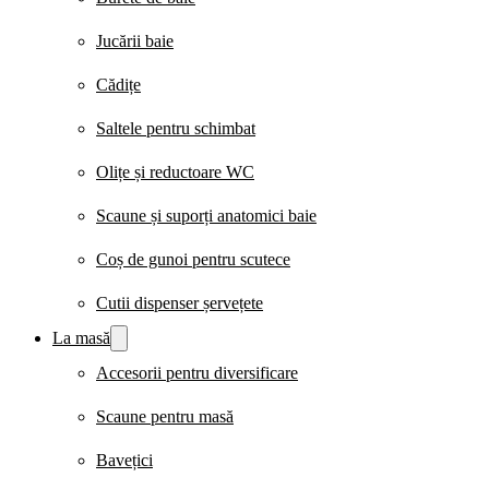
Jucării baie
Cădițe
Saltele pentru schimbat
Olițe și reductoare WC
Scaune și suporți anatomici baie
Coș de gunoi pentru scutece
Cutii dispenser șervețete
La masă
Accesorii pentru diversificare
Scaune pentru masă
Bavețici