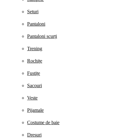
Seturi
Pantaloni
Pantaloni scurți
Trening
Rochițe
Fustițe
Sacouri
Veste
Pijamale
Costume de baie
Dresuri