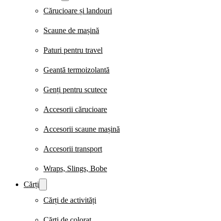
Cărucioare și landouri
Scaune de mașină
Paturi pentru travel
Geantă termoizolantă
Genți pentru scutece
Accesorii cărucioare
Accesorii scaune mașină
Accesorii transport
Wraps, Slings, Bobe
Cărți
Cărți de activități
Cărți de colorat