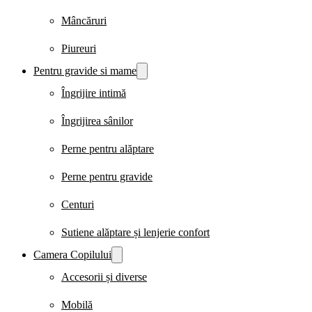
Mâncăruri
Piureuri
Pentru gravide si mame
Îngrijire intimă
Îngrijirea sânilor
Perne pentru alăptare
Perne pentru gravide
Centuri
Sutiene alăptare și lenjerie confort
Camera Copilului
Accesorii și diverse
Mobilă