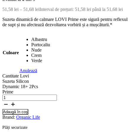
51,58
lei
–
51,68
lei
Interval de prețuri: 51,58 lei până la 51,68 lei
Suzeta dinamică de calmare LOVI Prime este sigură pentru reflexul
de supt și nu afectează dezvoltarea vorbirii și a mușcăturii.*
Albastru
Portocaliu
Nude
Culoare
Crem
Verde
Anulează
Cantitate Lovi
Suzeta Silicon
Dynamic 18+ 2Pcs
Prime
Adaugă în coș
Brand:
Organic Life
Plăți securizate