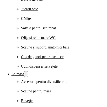
Jucării baie
Cădițe
Saltele pentru schimbat
Olițe și reductoare WC
Scaune și suporți anatomici baie
Coș de gunoi pentru scutece
Cutii dispenser șervețete
La masă
Accesorii pentru diversificare
Scaune pentru masă
Bavețici