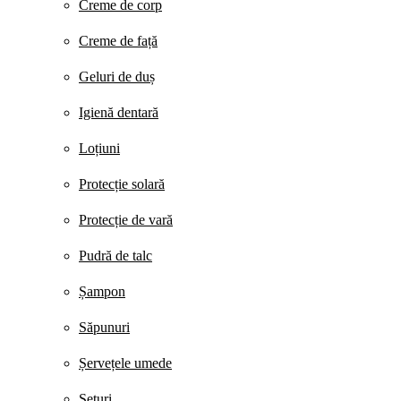
Creme de corp
Creme de față
Geluri de duș
Igienă dentară
Loțiuni
Protecție solară
Protecție de vară
Pudră de talc
Șampon
Săpunuri
Șervețele umede
Seturi