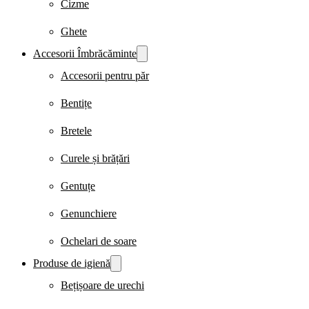
Cizme
Ghete
Accesorii Îmbrăcăminte
Accesorii pentru păr
Bentițe
Bretele
Curele și brățări
Gentuțe
Genunchiere
Ochelari de soare
Produse de igienă
Bețișoare de urechi