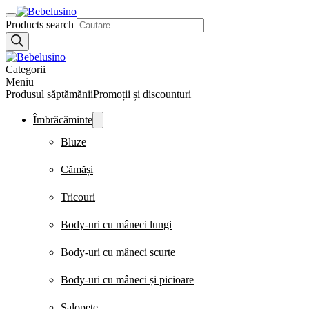
Products search
Categorii
Meniu
Produsul săptămănii
Promoții și discounturi
Îmbrăcăminte
Bluze
Cămăși
Tricouri
Body-uri cu mâneci lungi
Body-uri cu mâneci scurte
Body-uri cu mâneci și picioare
Salopete