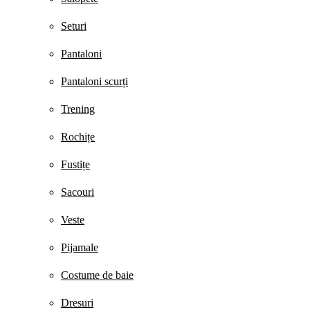
Seturi
Pantaloni
Pantaloni scurți
Trening
Rochițe
Fustițe
Sacouri
Veste
Pijamale
Costume de baie
Dresuri