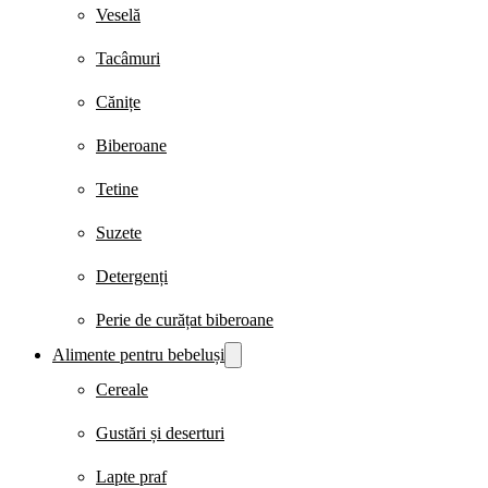
Veselă
Tacâmuri
Cănițe
Biberoane
Tetine
Suzete
Detergenți
Perie de curățat biberoane
Alimente pentru bebeluși
Cereale
Gustări și deserturi
Lapte praf