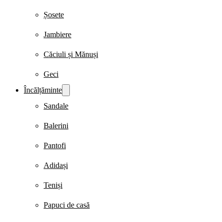
Șosete
Jambiere
Căciuli și Mănuși
Geci
Încălțăminte
Sandale
Balerini
Pantofi
Adidași
Teniși
Papuci de casă