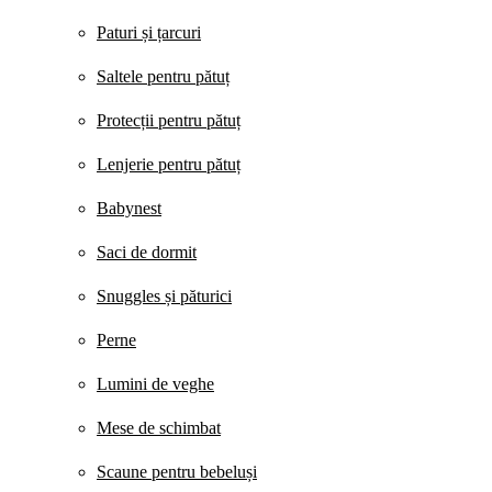
Paturi și țarcuri
Saltele pentru pătuț
Protecții pentru pătuț
Lenjerie pentru pătuț
Babynest
Saci de dormit
Snuggles și păturici
Perne
Lumini de veghe
Mese de schimbat
Scaune pentru bebeluși