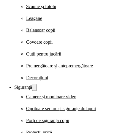
Scaune și fotolii
Leagăne
Balansoar copii
Covoare copii
Cutii pentru jucării
Premergătoare și antepremergătoare
Decorațiuni
Siguranță
Camere și monitoare video
Opritoare sertare și siguranțe dulapuri
Porți de siguranță copii
Protecții priză