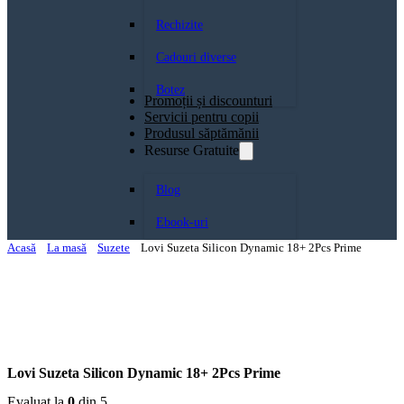
Rechizite
Cadouri diverse
Botez
Promoții și discounturi
Servicii pentru copii
Produsul săptămănii
Resurse Gratuite
Blog
Ebook-uri
Acasă
La masă
Suzete
Lovi Suzeta Silicon Dynamic 18+ 2Pcs Prime
Lovi Suzeta Silicon Dynamic 18+ 2Pcs Prime
Evaluat la
0
din 5