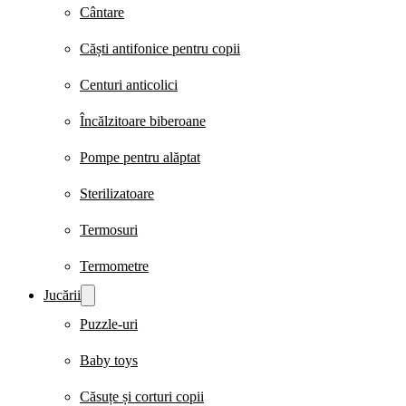
Cântare
Căști antifonice pentru copii
Centuri anticolici
Încălzitoare biberoane
Pompe pentru alăptat
Sterilizatoare
Termosuri
Termometre
Jucării
Puzzle-uri
Baby toys
Căsuțe și corturi copii