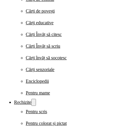
Cărți de povești
Cărți educative
Cărți Învăț să citesc
Cărți Învăț să scriu
Cărți învăț să socotesc
Cărți senzoriale
Enciclopedii
Pentru mame
Rechizite
Pentru scris
Pentru colorat și pictat