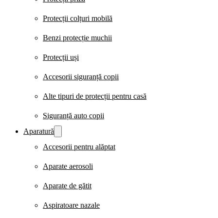
Protecții colțuri mobilă
Benzi protecție muchii
Protecții uși
Accesorii siguranță copii
Alte tipuri de protecții pentru casă
Siguranță auto copii
Aparatură
Accesorii pentru alăptat
Aparate aerosoli
Aparate de gătit
Aspiratoare nazale