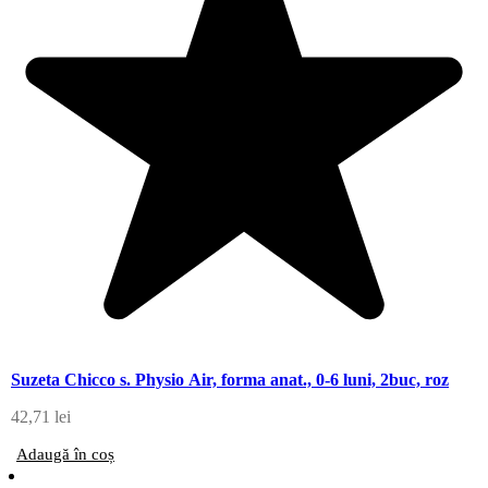
Suzeta Chicco s. Physio Air, forma anat., 0-6 luni, 2buc, roz
42,71
lei
Adaugă în coș