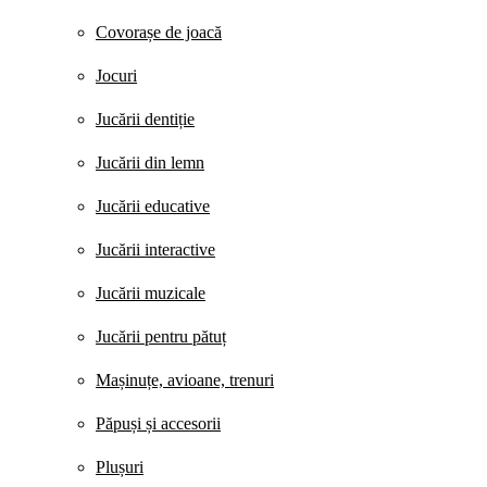
Covorașe de joacă
Jocuri
Jucării dentiție
Jucării din lemn
Jucării educative
Jucării interactive
Jucării muzicale
Jucării pentru pătuț
Mașinuțe, avioane, trenuri
Păpuși și accesorii
Plușuri