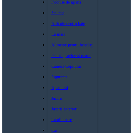
Produse de igienă
Scutece
Articole pentru baie
La masă
Alimente pentru bebeluși
Pentru gravide si mame
Camera Copilului
Siguranță
Aparatură
Jucării
Jucării exterior
La plimbare
Cărți