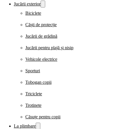
Jucării exterior
Biciclete
Căști de protecție
Jucării de grădină
Jucării pentru plajă și nisip
Vehicole electrice
Sporturi
Tobogan copii
Triciclete
Trotinete
Căsuțe pentru copii
La plimbare