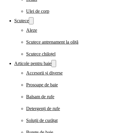
Ulei de corp
Scutece
Aleze
Scutece antrenament la oliță
Scutece chiloțel
Articole pentru baie
Accesorii și diverse
Prosoape de baie
Balsam de rufe
Detergenți de rufe
Soluții de curățat
Burete de baie