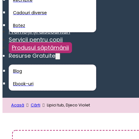
Rechizite
Cadouri diverse
Botez
Promoții și discounturi
Servicii pentru copii
Produsul săptămănii
Resurse Gratuite
Blog
Ebook-uri
Acasă
Cărți
Lipici tub, Djeco Violet