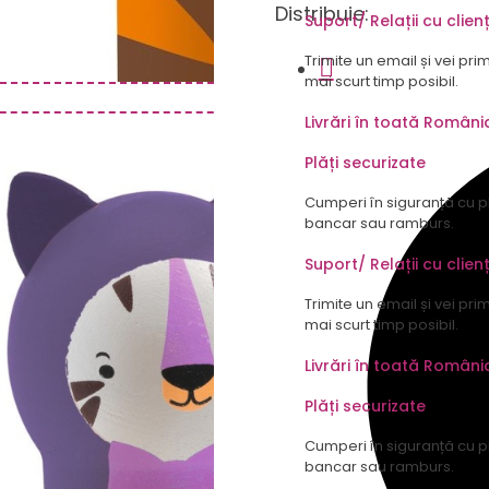
Distribuie:
Suport/ Relații cu clienț
Trimite un email și vei pri
mai scurt timp posibil.
Livrări în toată Români
Plăți securizate
Cumperi în siguranță cu p
bancar sau ramburs.
Suport/ Relații cu clienț
Trimite un email și vei pri
mai scurt timp posibil.
Livrări în toată Români
Plăți securizate
Cumperi în siguranță cu p
bancar sau ramburs.