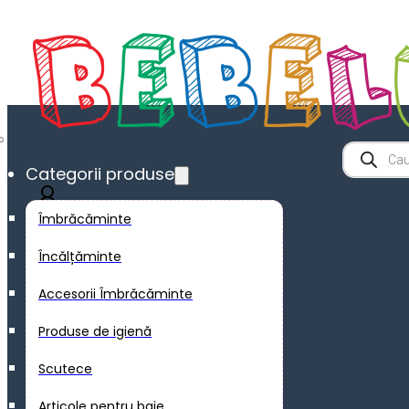
Product
search
Categorii produse
Îmbrăcăminte
Încălțăminte
Accesorii Îmbrăcăminte
0
Produse de igienă
Scutece
Nu ai niciun produs în coș.
Articole pentru baie