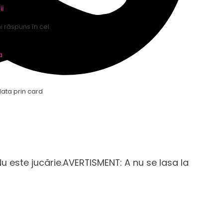
ii
mi răspuns în cel
a
lata prin card
u este jucărie.AVERTISMENT: A nu se lasa la