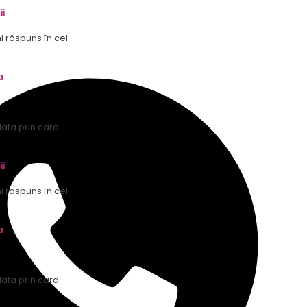
ii
mi răspuns în cel
a
lata prin card
ii
mi răspuns în cel
a
lata prin card