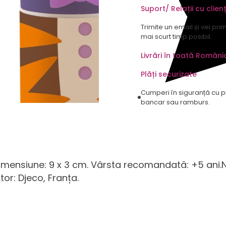
Suport/ Relații cu clienț
Trimite un email și vei pri
mai scurt timp posibil.
Livrări în toată Români
Plăți securizate
Cumperi în siguranță cu p
bancar sau ramburs.
.Dimensiune: 9 x 3 cm. Vârsta recomandată: +5 ani.N
or: Djeco, Franța.