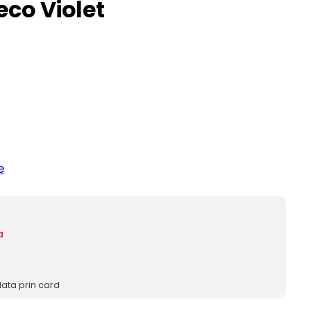
jeco Violet
e
a
lata prin card