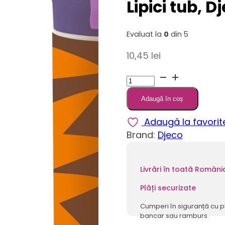
Lipici tub, D
Evaluat la
0
din 5
10,45
lei
Cantitate
Lipici
Adaugă în coș
tub,
Djeco
Adaugă la favorit
Violet
Brand:
Djeco
Livrări în toată Români
Plăți securizate
Cumperi în siguranță cu p
bancar sau ramburs.