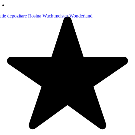
MOD DE INTRETINERE
Lenjeriile se pot spala la 30 grade, se calca cu fierul de calcat la
temperatura medie. Nu folositi inalbitor numai la materialele de
culoare alba. Materialele din care sunt confectionate aceste lenjerii
sunt de cea mai buna calitate, certificat pentru copii sub 3 ani – Öko-
Tex Standard 100, cls. I.
In concluzie, alegerea unei lenjerii din bumbac pentru patutul
bebelusului este o decizie inteleapta din punct de vedere al
confortului, sigurantei si sanatatii acestuia. Bumbacul este un
material natural, hipoalergenic si respirabil, care contribuie la crearea
unui mediu de somn sanatos si placut pentru micutul tau.