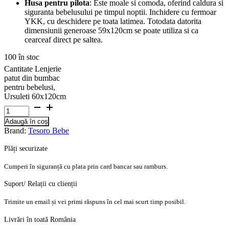
Husa pentru pilota
: Este moale si comoda, oferind caldura si
siguranta bebelusului pe timpul noptii. Inchidere cu fermoar
YKK, cu deschidere pe toata latimea. Totodata datorita
dimensiunii generoase 59x120cm se poate utiliza si ca
cearceaf direct pe saltea.
100 în stoc
Cantitate Lenjerie
patut din bumbac
pentru bebelusi,
Ursuleti 60x120cm
Adaugă în coș
Brand:
Tesoro Bebe
Plăți securizate
Cumperi în siguranță cu plata prin card bancar sau ramburs.
Suport/ Relații cu clienții
Trimite un email și vei primi răspuns în cel mai scurt timp posibil.
Livrări în toată România