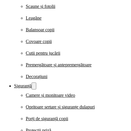
Scaune și fotolii
Leagăne
Balansoar copii
Covoare copii
Cutii pentru jucării
Premergătoare și antepremergătoare
Decorațiuni
Siguranță
Camere și monitoare video
Opritoare sertare și siguranțe dulapuri
Porți de siguranță copii
Protecții priză