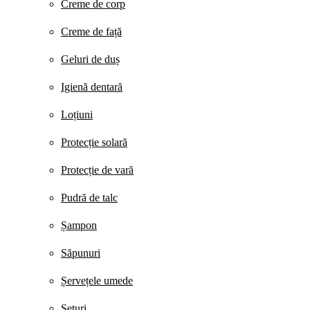
Creme de corp
Creme de față
Geluri de duș
Igienă dentară
Loțiuni
Protecție solară
Protecție de vară
Pudră de talc
Șampon
Săpunuri
Șervețele umede
Seturi