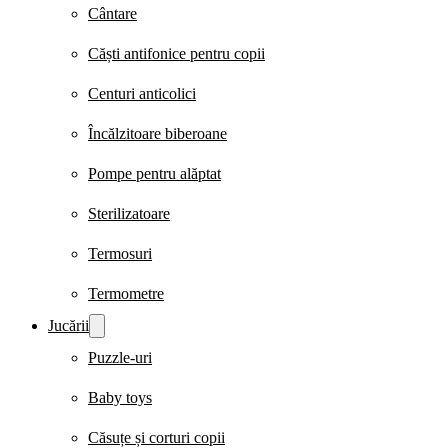
Cântare
Căști antifonice pentru copii
Centuri anticolici
Încălzitoare biberoane
Pompe pentru alăptat
Sterilizatoare
Termosuri
Termometre
Jucării
Puzzle-uri
Baby toys
Căsuțe și corturi copii