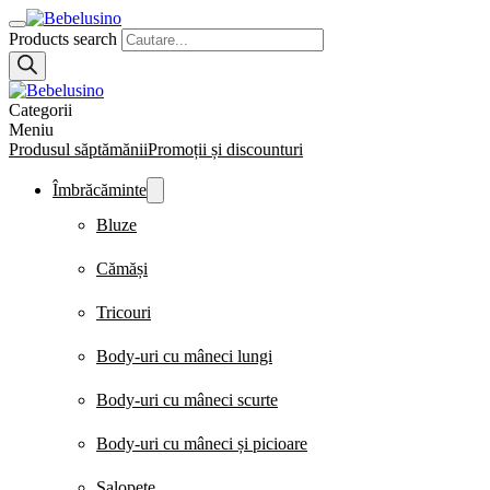
Products search
Categorii
Meniu
Produsul săptămănii
Promoții și discounturi
Îmbrăcăminte
Bluze
Cămăși
Tricouri
Body-uri cu mâneci lungi
Body-uri cu mâneci scurte
Body-uri cu mâneci și picioare
Salopete