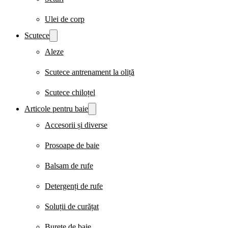
Ulei de corp
Scutece
Aleze
Scutece antrenament la oliță
Scutece chiloțel
Articole pentru baie
Accesorii și diverse
Prosoape de baie
Balsam de rufe
Detergenți de rufe
Soluții de curățat
Burete de baie