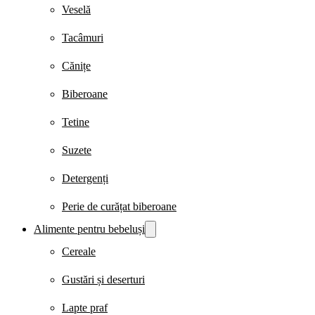
Veselă
Tacâmuri
Cănițe
Biberoane
Tetine
Suzete
Detergenți
Perie de curățat biberoane
Alimente pentru bebeluși
Cereale
Gustări și deserturi
Lapte praf