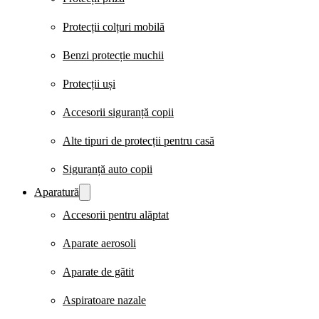
Protecții colțuri mobilă
Benzi protecție muchii
Protecții uși
Accesorii siguranță copii
Alte tipuri de protecții pentru casă
Siguranță auto copii
Aparatură
Accesorii pentru alăptat
Aparate aerosoli
Aparate de gătit
Aspiratoare nazale