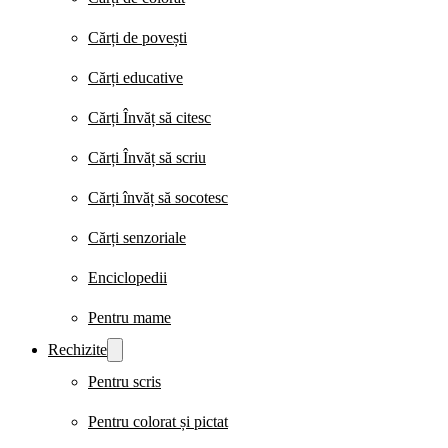
Cărți de povești
Cărți educative
Cărți Învăț să citesc
Cărți Învăț să scriu
Cărți învăț să socotesc
Cărți senzoriale
Enciclopedii
Pentru mame
Rechizite
Pentru scris
Pentru colorat și pictat