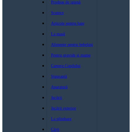
Produse de igienă
Scutece
Articole pentru baie
La masă
Alimente pentru bebeluși
Pentru gravide si mame
Camera Copilului
Siguranță
Aparatură
Jucării
Jucării exterior
La plimbare
Cărți