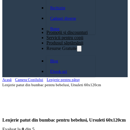
Rechizite
Cadouri diverse
Botez
Promoții și discounturi
Servicii pentru copii
Produsul săptămănii
Resurse Gratuite
Blog
Ebook-uri
Acasă
Camera Copilului
Lenjerie pentru pătuț
Lenjerie patut din bumbac pentru bebelusi, Ursuleti 60x120cm
Lenjerie patut din bumbac pentru bebelusi, Ursuleti 60x120cm
Evaluat la
0
din 5