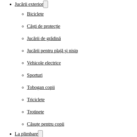
Jucării exterior
Biciclete
Căști de protecție
Jucării de grădină
Jucării pentru plajă și nisip
Vehicole electrice
Sporturi
Tobogan copii
Triciclete
Trotinete
Căsuțe pentru copii
La plimbare