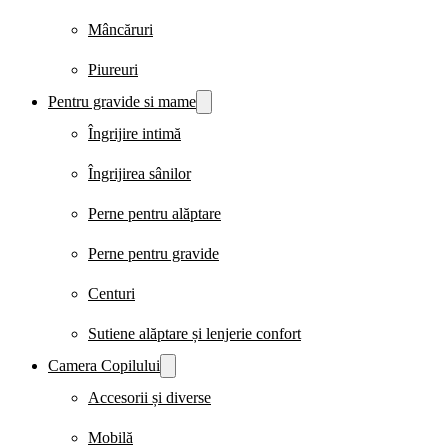
Mâncăruri
Piureuri
Pentru gravide si mame
Îngrijire intimă
Îngrijirea sânilor
Perne pentru alăptare
Perne pentru gravide
Centuri
Sutiene alăptare și lenjerie confort
Camera Copilului
Accesorii și diverse
Mobilă