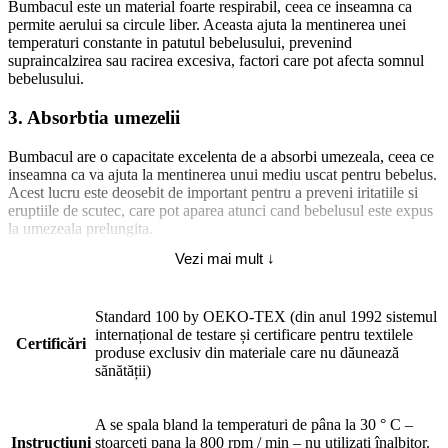
Bumbacul este un material foarte respirabil, ceea ce inseamna ca
permite aerului sa circule liber. Aceasta ajuta la mentinerea unei
temperaturi constante in patutul bebelusului, prevenind
supraincalzirea sau racirea excesiva, factori care pot afecta somnul
bebelusului.
3.
Absorbtia umezelii
Bumbacul are o capacitate excelenta de a absorbi umezeala, ceea ce
inseamna ca va ajuta la mentinerea unui mediu uscat pentru bebelus.
Acest lucru este deosebit de important pentru a preveni iritatiile si
eruptiile de scutec, care pot aparea atunci cand bebelusul este expus
la umezeala prelungita.
Vezi mai mult ↓
4.
Siguranta si sanatatea
Bumbacul este un material hipoalergenic, ceea ce il face potrivit
Standard 100 by OEKO-TEX (din anul 1992 sistemul
pentru bebelusii cu pielea sensibila sau predispusi la alergii. De
internațional de testare și certificare pentru textilele
asemenea, bumbacul este un material natural, care nu contine
Certificări
produse exclusiv din materiale care nu dăunează
substante chimice daunatoare, precum cele folosite in productia de
sănătății)
materiale sintetice.
5.
Durabilitate si usurinta in ingrijire
A se spala bland la temperaturi de pâna la 30 ° C –
Instrucțiuni
stoarceti pana la 800 rpm / min – nu utilizati înalbitor.