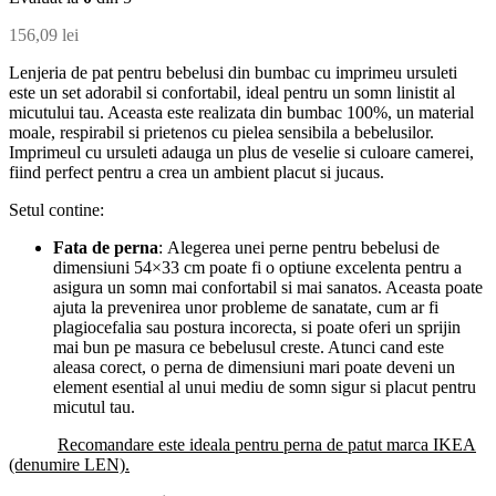
156,09
lei
Lenjeria de pat pentru bebelusi din bumbac cu imprimeu ursuleti
este un set adorabil si confortabil, ideal pentru un somn linistit al
micutului tau. Aceasta este realizata din bumbac 100%, un material
moale, respirabil si prietenos cu pielea sensibila a bebelusilor.
Imprimeul cu ursuleti adauga un plus de veselie si culoare camerei,
fiind perfect pentru a crea un ambient placut si jucaus.
Setul contine:
Fata de perna
: Alegerea unei perne pentru bebelusi de
dimensiuni 54×33 cm poate fi o optiune excelenta pentru a
asigura un somn mai confortabil si mai sanatos. Aceasta poate
ajuta la prevenirea unor probleme de sanatate, cum ar fi
plagiocefalia sau postura incorecta, si poate oferi un sprijin
mai bun pe masura ce bebelusul creste. Atunci cand este
aleasa corect, o perna de dimensiuni mari poate deveni un
element esential al unui mediu de somn sigur si placut pentru
micutul tau.
Recomandare este ideala pentru perna de patut marca IKEA
(denumire LEN).