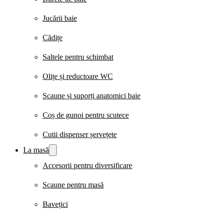
Jucării baie
Cădițe
Saltele pentru schimbat
Olițe și reductoare WC
Scaune și suporți anatomici baie
Coș de gunoi pentru scutece
Cutii dispenser șervețete
La masă
Accesorii pentru diversificare
Scaune pentru masă
Bavețici