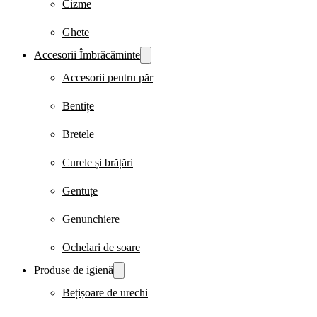
Cizme
Ghete
Accesorii Îmbrăcăminte
Accesorii pentru păr
Bentițe
Bretele
Curele și brățări
Gentuțe
Genunchiere
Ochelari de soare
Produse de igienă
Bețișoare de urechi