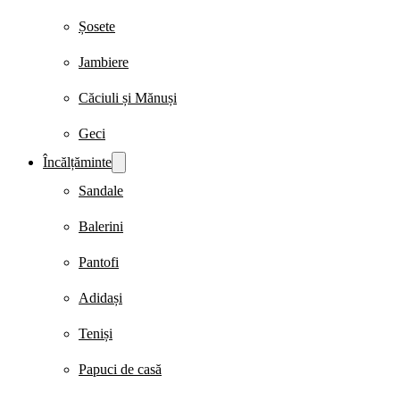
Șosete
Jambiere
Căciuli și Mănuși
Geci
Încălțăminte
Sandale
Balerini
Pantofi
Adidași
Teniși
Papuci de casă