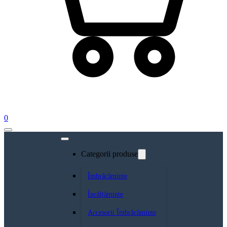
0
Categorii produse
Îmbrăcăminte
Încălțăminte
Accesorii Îmbrăcăminte