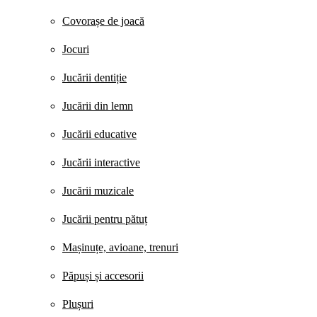
Covorașe de joacă
Jocuri
Jucării dentiție
Jucării din lemn
Jucării educative
Jucării interactive
Jucării muzicale
Jucării pentru pătuț
Mașinuțe, avioane, trenuri
Păpuși și accesorii
Plușuri