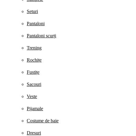
Seturi
Pantaloni
Pantaloni scurți
Trening
Rochițe
Fustițe
Sacouri
Veste
Pijamale
Costume de baie
Dresuri