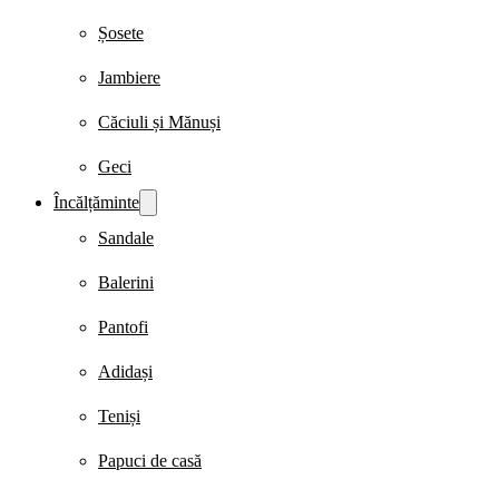
Șosete
Jambiere
Căciuli și Mănuși
Geci
Încălțăminte
Sandale
Balerini
Pantofi
Adidași
Teniși
Papuci de casă