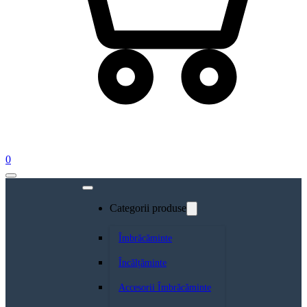
0
Categorii produse
Îmbrăcăminte
Încălțăminte
Accesorii Îmbrăcăminte