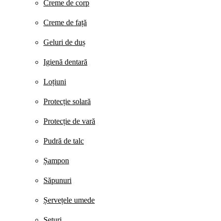
Creme de corp
Creme de față
Geluri de duș
Igienă dentară
Loțiuni
Protecție solară
Protecție de vară
Pudră de talc
Șampon
Săpunuri
Șervețele umede
Seturi