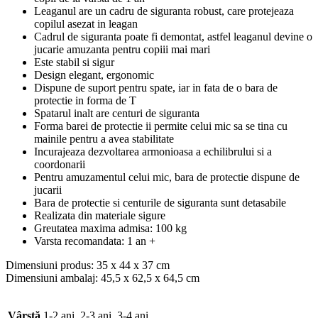
Leaganul are un cadru de siguranta robust, care protejeaza
copilul asezat in leagan
Cadrul de siguranta poate fi demontat, astfel leaganul devine o
jucarie amuzanta pentru copiii mai mari
Este stabil si sigur
Design elegant, ergonomic
Dispune de suport pentru spate, iar in fata de o bara de
protectie in forma de T
Spatarul inalt are centuri de siguranta
Forma barei de protectie ii permite celui mic sa se tina cu
mainile pentru a avea stabilitate
Incurajeaza dezvoltarea armonioasa a echilibrului si a
coordonarii
Pentru amuzamentul celui mic, bara de protectie dispune de
jucarii
Bara de protectie si centurile de siguranta sunt detasabile
Realizata din materiale sigure
Greutatea maxima admisa: 100 kg
Varsta recomandata: 1 an +
Dimensiuni produs: 35 x 44 x 37 cm
Dimensiuni ambalaj: 45,5 x 62,5 x 64,5 cm
Vârstă
1-2 ani, 2-3 ani, 3-4 ani