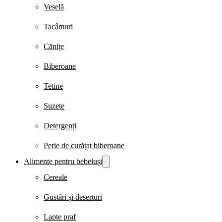
Veselă
Tacâmuri
Cănițe
Biberoane
Tetine
Suzete
Detergenți
Perie de curățat biberoane
Alimente pentru bebeluși
Cereale
Gustări și deserturi
Lapte praf