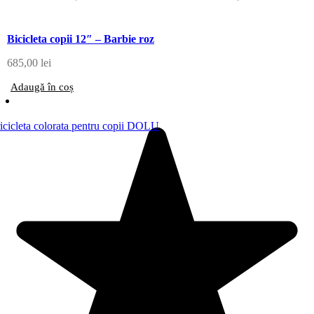
Bicicleta copii 12″ – Barbie roz
685,00
lei
Adaugă în coș