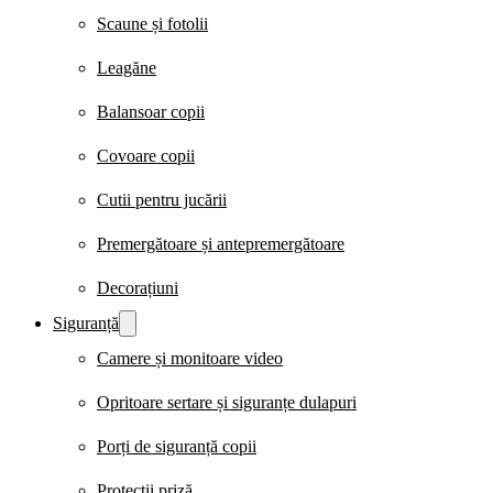
Scaune și fotolii
Leagăne
Balansoar copii
Covoare copii
Cutii pentru jucării
Premergătoare și antepremergătoare
Decorațiuni
Siguranță
Camere și monitoare video
Opritoare sertare și siguranțe dulapuri
Porți de siguranță copii
Protecții priză