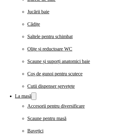
Jucării baie
Cădițe
Saltele pentru schimbat
Olițe și reductoare WC
Scaune și suporți anatomici baie
Coș de gunoi pentru scutece
Cutii dispenser șervețete
La masă
Accesorii pentru diversificare
Scaune pentru masă
Bavețici