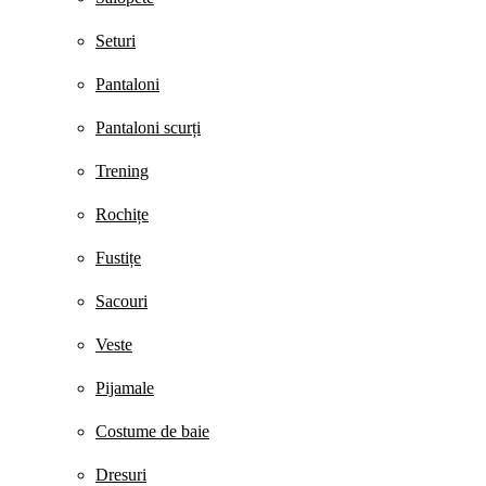
Seturi
Pantaloni
Pantaloni scurți
Trening
Rochițe
Fustițe
Sacouri
Veste
Pijamale
Costume de baie
Dresuri