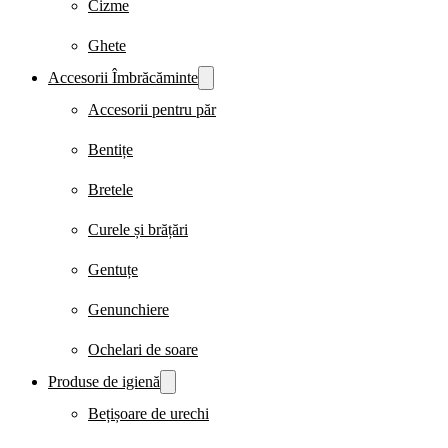
Cizme
Ghete
Accesorii Îmbrăcăminte
Accesorii pentru păr
Bentițe
Bretele
Curele și brățări
Gentuțe
Genunchiere
Ochelari de soare
Produse de igienă
Bețișoare de urechi