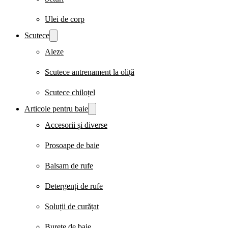
Ulei de corp
Scutece
Aleze
Scutece antrenament la oliță
Scutece chiloțel
Articole pentru baie
Accesorii și diverse
Prosoape de baie
Balsam de rufe
Detergenți de rufe
Soluții de curățat
Burete de baie