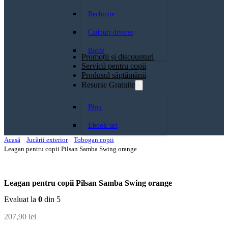
Rechizite
Cadouri diverse
Botez
Promoții și discounturi
Servicii pentru copii
Produsul săptămănii
Resurse Gratuite
Blog
Ebook-uri
Acasă
Jucării exterior
Tobogan copii
Leagan pentru copii Pilsan Samba Swing orange
Leagan pentru copii Pilsan Samba Swing orange
Evaluat la
0
din 5
207,90
lei