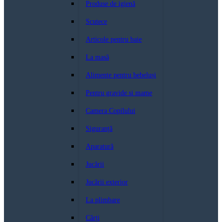
Produse de igienă
Scutece
Articole pentru baie
La masă
Alimente pentru bebeluși
Pentru gravide si mame
Camera Copilului
Siguranță
Aparatură
Jucării
Jucării exterior
La plimbare
Cărți