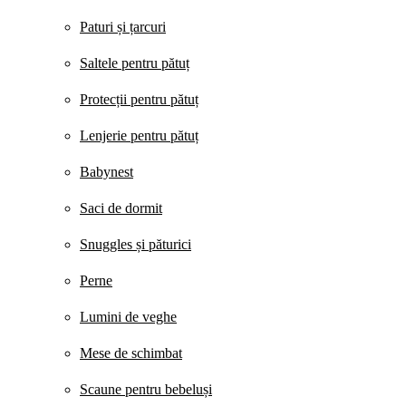
Paturi și țarcuri
Saltele pentru pătuț
Protecții pentru pătuț
Lenjerie pentru pătuț
Babynest
Saci de dormit
Snuggles și păturici
Perne
Lumini de veghe
Mese de schimbat
Scaune pentru bebeluși