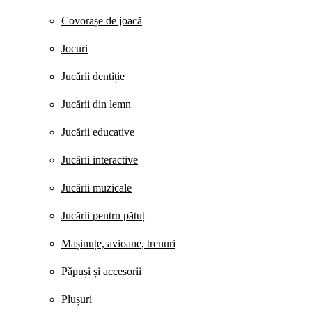
Covorașe de joacă
Jocuri
Jucării dentiție
Jucării din lemn
Jucării educative
Jucării interactive
Jucării muzicale
Jucării pentru pătuț
Mașinuțe, avioane, trenuri
Păpuși și accesorii
Plușuri