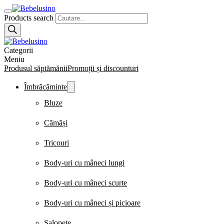
Products search
Categorii
Meniu
Produsul săptămănii
Promoții și discounturi
Îmbrăcăminte
Bluze
Cămăși
Tricouri
Body-uri cu mâneci lungi
Body-uri cu mâneci scurte
Body-uri cu mâneci și picioare
Salopete