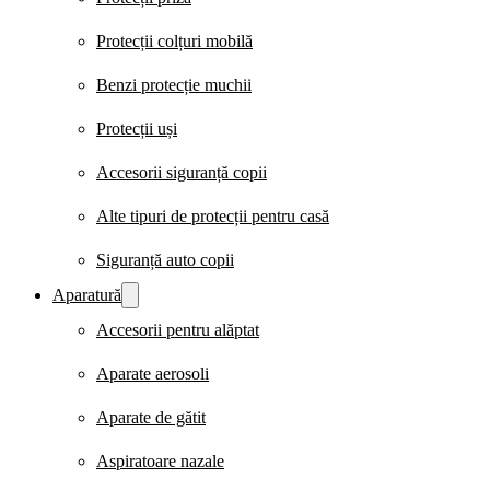
Protecții colțuri mobilă
Benzi protecție muchii
Protecții uși
Accesorii siguranță copii
Alte tipuri de protecții pentru casă
Siguranță auto copii
Aparatură
Accesorii pentru alăptat
Aparate aerosoli
Aparate de gătit
Aspiratoare nazale