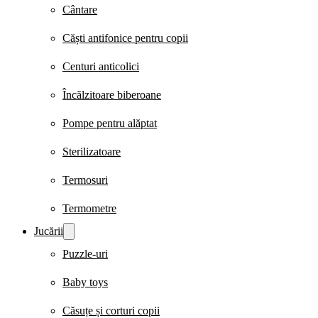
Cântare
Căști antifonice pentru copii
Centuri anticolici
Încălzitoare biberoane
Pompe pentru alăptat
Sterilizatoare
Termosuri
Termometre
Jucării
Puzzle-uri
Baby toys
Căsuțe și corturi copii