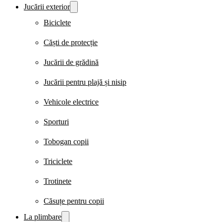
Jucării exterior
Biciclete
Căști de protecție
Jucării de grădină
Jucării pentru plajă și nisip
Vehicole electrice
Sporturi
Tobogan copii
Triciclete
Trotinete
Căsuțe pentru copii
La plimbare