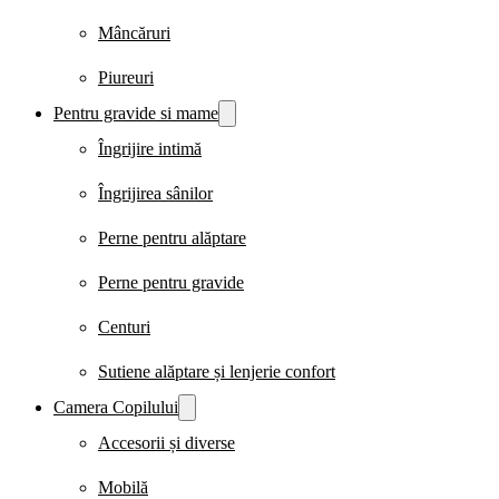
Mâncăruri
Piureuri
Pentru gravide si mame
Îngrijire intimă
Îngrijirea sânilor
Perne pentru alăptare
Perne pentru gravide
Centuri
Sutiene alăptare și lenjerie confort
Camera Copilului
Accesorii și diverse
Mobilă