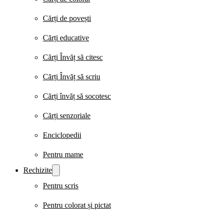
Cărți de povești
Cărți educative
Cărți Învăț să citesc
Cărți Învăț să scriu
Cărți învăț să socotesc
Cărți senzoriale
Enciclopedii
Pentru mame
Rechizite
Pentru scris
Pentru colorat și pictat