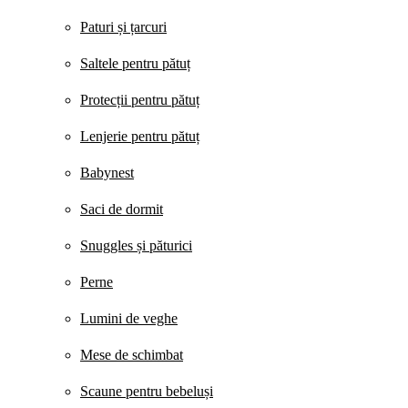
Paturi și țarcuri
Saltele pentru pătuț
Protecții pentru pătuț
Lenjerie pentru pătuț
Babynest
Saci de dormit
Snuggles și păturici
Perne
Lumini de veghe
Mese de schimbat
Scaune pentru bebeluși