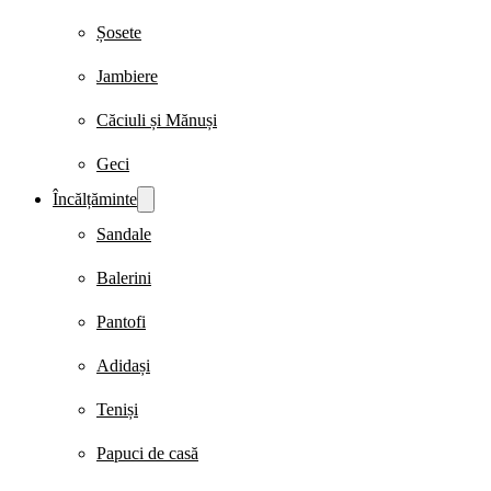
Șosete
Jambiere
Căciuli și Mănuși
Geci
Încălțăminte
Sandale
Balerini
Pantofi
Adidași
Teniși
Papuci de casă