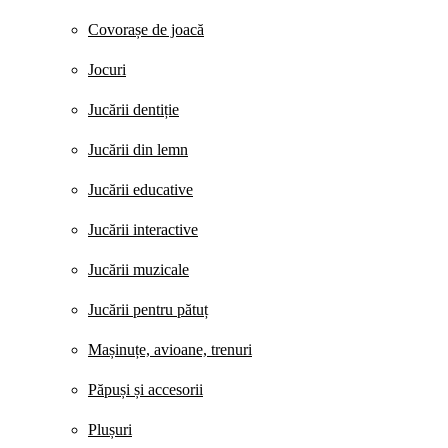
Covorașe de joacă
Jocuri
Jucării dentiție
Jucării din lemn
Jucării educative
Jucării interactive
Jucării muzicale
Jucării pentru pătuț
Mașinuțe, avioane, trenuri
Păpuși și accesorii
Plușuri