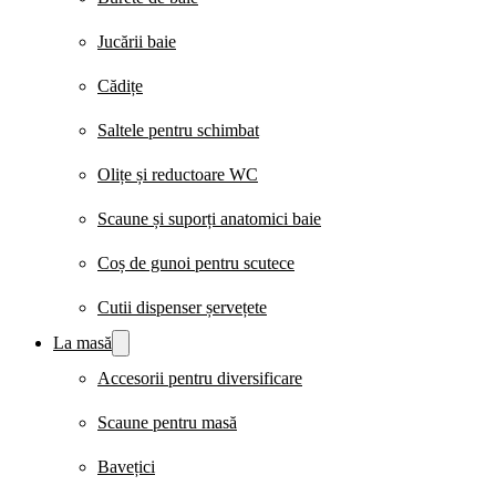
Jucării baie
Cădițe
Saltele pentru schimbat
Olițe și reductoare WC
Scaune și suporți anatomici baie
Coș de gunoi pentru scutece
Cutii dispenser șervețete
La masă
Accesorii pentru diversificare
Scaune pentru masă
Bavețici