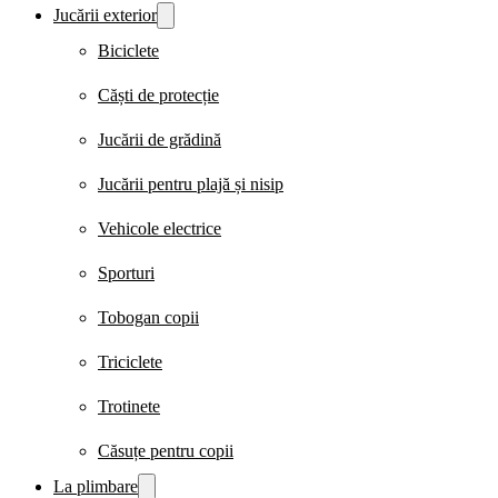
Jucării exterior
Biciclete
Căști de protecție
Jucării de grădină
Jucării pentru plajă și nisip
Vehicole electrice
Sporturi
Tobogan copii
Triciclete
Trotinete
Căsuțe pentru copii
La plimbare