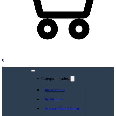
0
Categorii produse
Îmbrăcăminte
Încălțăminte
Accesorii Îmbrăcăminte