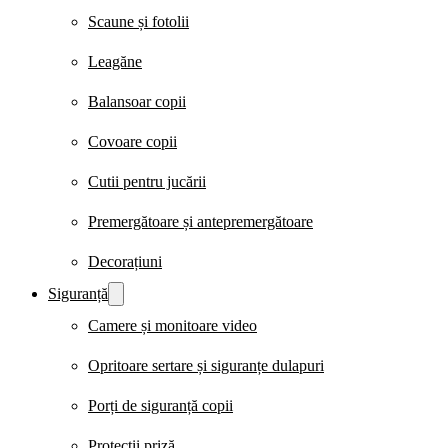
Scaune și fotolii
Leagăne
Balansoar copii
Covoare copii
Cutii pentru jucării
Premergătoare și antepremergătoare
Decorațiuni
Siguranță
Camere și monitoare video
Opritoare sertare și siguranțe dulapuri
Porți de siguranță copii
Protecții priză