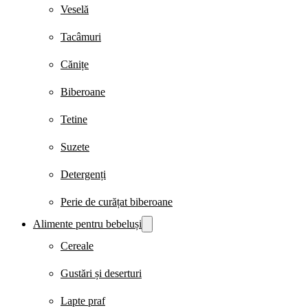
Veselă
Tacâmuri
Cănițe
Biberoane
Tetine
Suzete
Detergenți
Perie de curățat biberoane
Alimente pentru bebeluși
Cereale
Gustări și deserturi
Lapte praf