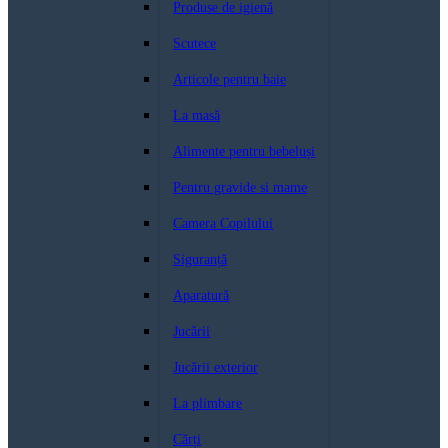
Produse de igienă
Scutece
Articole pentru baie
La masă
Alimente pentru bebeluși
Pentru gravide si mame
Camera Copilului
Siguranță
Aparatură
Jucării
Jucării exterior
La plimbare
Cărți