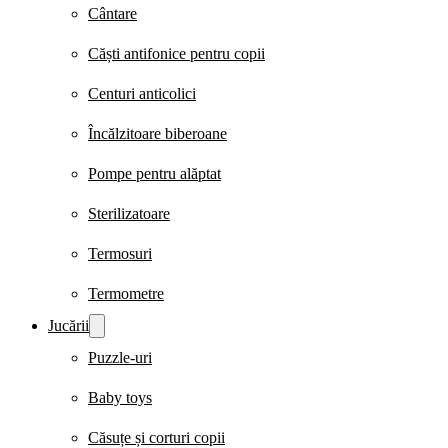
Cântare
Căști antifonice pentru copii
Centuri anticolici
Încălzitoare biberoane
Pompe pentru alăptat
Sterilizatoare
Termosuri
Termometre
Jucării
Puzzle-uri
Baby toys
Căsuțe și corturi copii