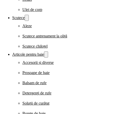
Ulei de corp
Scutece
Aleze
Scutece antrenament la oliță
Scutece chiloțel
Articole pentru baie
Accesorii și diverse
Prosoape de baie
Balsam de rufe
Detergenți de rufe
Soluții de curățat
Burete de baie