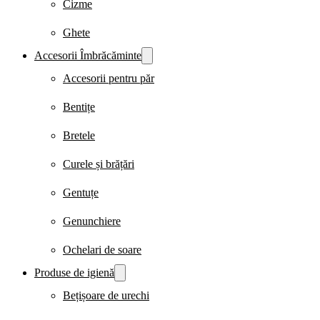
Cizme
Ghete
Accesorii Îmbrăcăminte
Accesorii pentru păr
Bentițe
Bretele
Curele și brățări
Gentuțe
Genunchiere
Ochelari de soare
Produse de igienă
Bețișoare de urechi