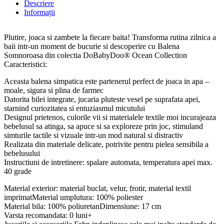
Descriere
Informații
Plutire, joaca si zambete la fiecare baita! Transforma rutina zilnica a
baii intr-un moment de bucurie si descoperire cu Balena
Somnoroasa din colectia DoBabyDoo® Ocean Collection
Caracteristici:
Aceasta balena simpatica este partenerul perfect de joaca in apa –
moale, sigura si plina de farmec
Datorita bilei integrate, jucaria pluteste vesel pe suprafata apei,
starnind curiozitatea si entuziasmul micutului
Designul prietenos, culorile vii si materialele textile moi incurajeaza
bebelusul sa atinga, sa apuce si sa exploreze prin joc, stimuland
simturile tactile si vizuale intr-un mod natural si distractiv
Realizata din materiale delicate, potrivite pentru pielea sensibila a
bebelusului
Instructiuni de intretinere: spalare automata, temperatura apei max.
40 grade
Material exterior: material buclat, velur, frotir, material textil
imprimatMaterial umplutura: 100% poliester
Material bila: 100% poliuretanDimensiune: 17 cm
Varsta recomandata: 0 luni+