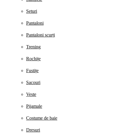
Seturi
Pantaloni
Pantaloni scurți
Trening
Rochițe
Fustițe
Sacouri
Veste
Pijamale
Costume de baie
Dresuri