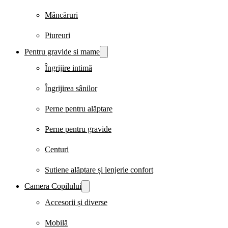
Mâncăruri
Piureuri
Pentru gravide si mame
Îngrijire intimă
Îngrijirea sânilor
Perne pentru alăptare
Perne pentru gravide
Centuri
Sutiene alăptare și lenjerie confort
Camera Copilului
Accesorii și diverse
Mobilă