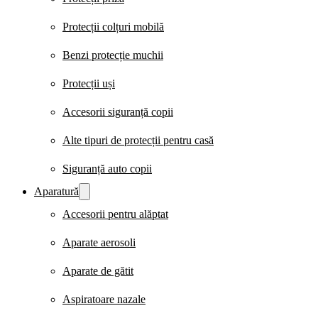
Protecții colțuri mobilă
Benzi protecție muchii
Protecții uși
Accesorii siguranță copii
Alte tipuri de protecții pentru casă
Siguranță auto copii
Aparatură
Accesorii pentru alăptat
Aparate aerosoli
Aparate de gătit
Aspiratoare nazale