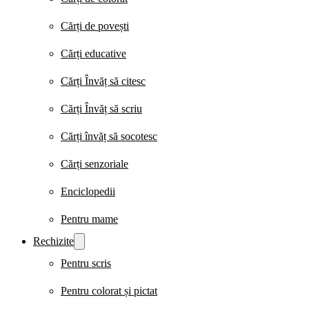
Cărți de povești
Cărți educative
Cărți Învăț să citesc
Cărți Învăț să scriu
Cărți învăț să socotesc
Cărți senzoriale
Enciclopedii
Pentru mame
Rechizite
Pentru scris
Pentru colorat și pictat