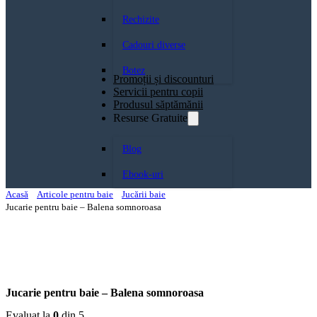
Rechizite
Cadouri diverse
Botez
Promoții și discounturi
Servicii pentru copii
Produsul săptămănii
Resurse Gratuite
Blog
Ebook-uri
Acasă
Articole pentru baie
Jucării baie
Jucarie pentru baie – Balena somnoroasa
Jucarie pentru baie – Balena somnoroasa
Evaluat la
0
din 5