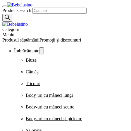
Products search
Categorii
Meniu
Produsul săptămănii
Promoții și discounturi
Îmbrăcăminte
Bluze
Cămăși
Tricouri
Body-uri cu mâneci lungi
Body-uri cu mâneci scurte
Body-uri cu mâneci și picioare
Salopete