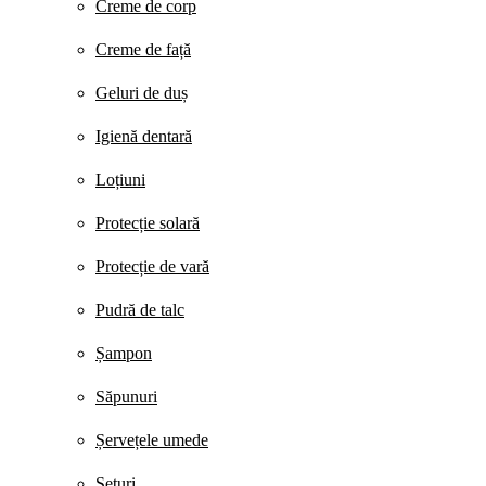
Creme de corp
Creme de față
Geluri de duș
Igienă dentară
Loțiuni
Protecție solară
Protecție de vară
Pudră de talc
Șampon
Săpunuri
Șervețele umede
Seturi