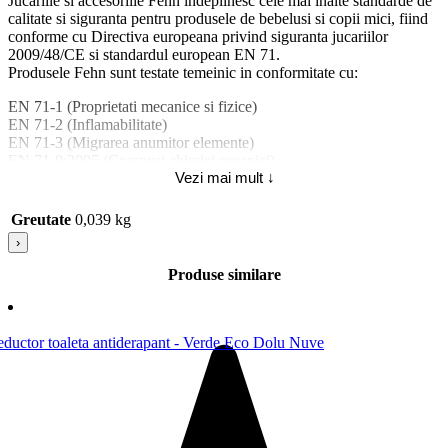
Jucariile si accesoriile Fehn indeplinesc cele mai inalte standarde de
calitate si siguranta pentru produsele de bebelusi si copii mici, fiind
conforme cu Directiva europeana privind siguranta jucariilor
2009/48/CE si standardul european EN 71.
Produsele Fehn sunt testate temeinic in conformitate cu:
EN 71-1 (Proprietati mecanice si fizice)
EN 71-2 (Inflamabilitate)
EN 71-3 (Migrarea anumitor elemente)
EN 71-9:2005 (Compusi chimici organici).
Vezi mai mult ↓
Atentie! A se utiliza sub supravegherea directa a unui adult. Goliti
sau stoarceti complet jucariile de baie dupa fiecare utilizare, clatiti-le
Greutate
0,039 kg
bine cu apa curata si lasati-le sa se usuce.
›
Produse similare