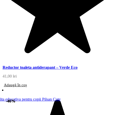
Reductor toaleta antiderapant – Verde Eco
41,00
lei
Adaugă în coș
-46%
-46%