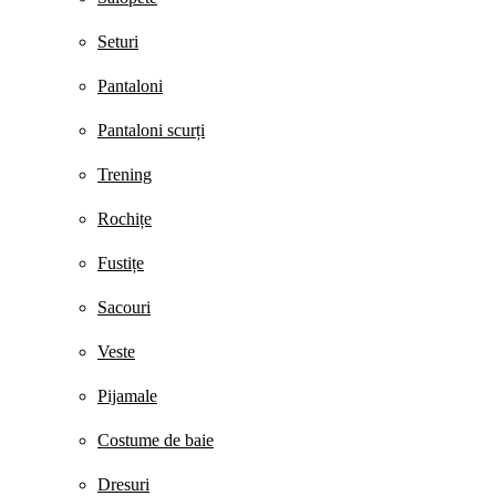
Seturi
Pantaloni
Pantaloni scurți
Trening
Rochițe
Fustițe
Sacouri
Veste
Pijamale
Costume de baie
Dresuri