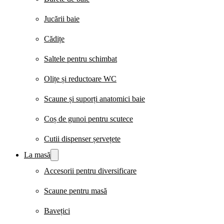
Jucării baie
Cădițe
Saltele pentru schimbat
Olițe și reductoare WC
Scaune și suporți anatomici baie
Coș de gunoi pentru scutece
Cutii dispenser șervețete
La masă
Accesorii pentru diversificare
Scaune pentru masă
Bavețici