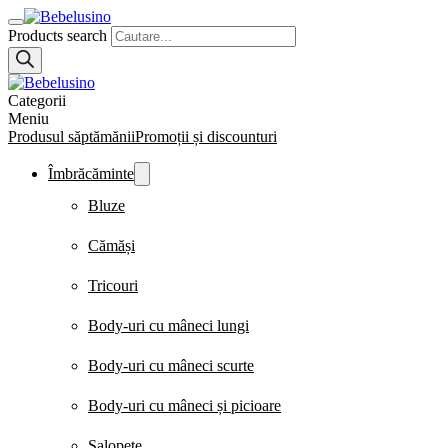
Products search
Categorii
Meniu
Produsul săptămănii
Promoții și discounturi
Îmbrăcăminte
Bluze
Cămăși
Tricouri
Body-uri cu mâneci lungi
Body-uri cu mâneci scurte
Body-uri cu mâneci și picioare
Salopete