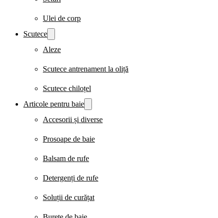
Ulei de corp
Scutece
Aleze
Scutece antrenament la oliță
Scutece chiloțel
Articole pentru baie
Accesorii și diverse
Prosoape de baie
Balsam de rufe
Detergenți de rufe
Soluții de curățat
Burete de baie