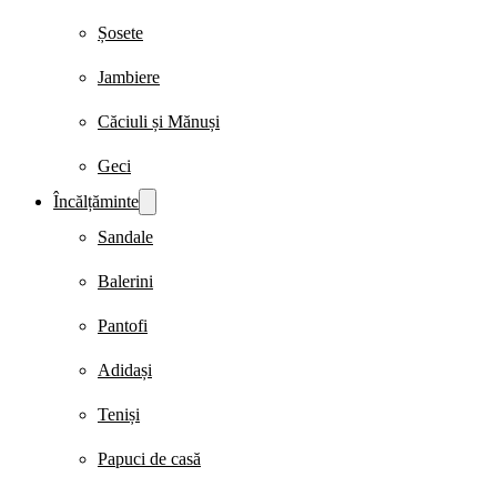
Șosete
Jambiere
Căciuli și Mănuși
Geci
Încălțăminte
Sandale
Balerini
Pantofi
Adidași
Teniși
Papuci de casă