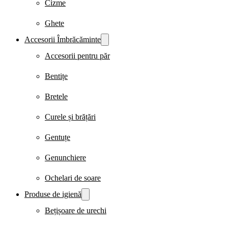
Cizme
Ghete
Accesorii Îmbrăcăminte
Accesorii pentru păr
Bentițe
Bretele
Curele și brățări
Gentuțe
Genunchiere
Ochelari de soare
Produse de igienă
Bețișoare de urechi