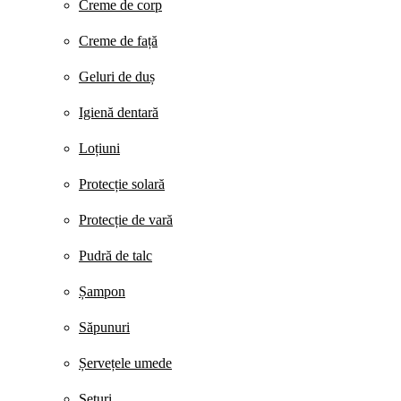
Creme de corp
Creme de față
Geluri de duș
Igienă dentară
Loțiuni
Protecție solară
Protecție de vară
Pudră de talc
Șampon
Săpunuri
Șervețele umede
Seturi