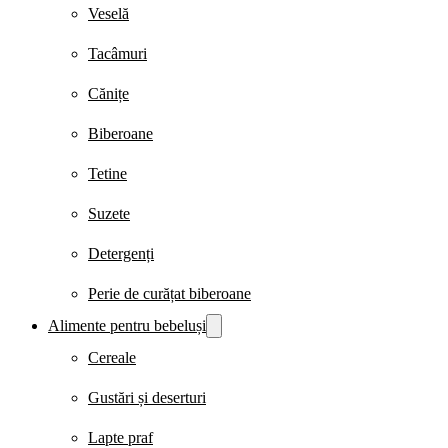
Veselă
Tacâmuri
Cănițe
Biberoane
Tetine
Suzete
Detergenți
Perie de curățat biberoane
Alimente pentru bebeluși
Cereale
Gustări și deserturi
Lapte praf