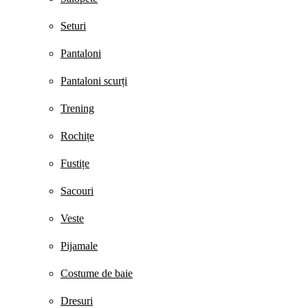
Seturi
Pantaloni
Pantaloni scurți
Trening
Rochițe
Fustițe
Sacouri
Veste
Pijamale
Costume de baie
Dresuri