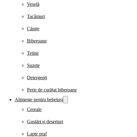
Veselă
Tacâmuri
Cănițe
Biberoane
Tetine
Suzete
Detergenți
Perie de curățat biberoane
Alimente pentru bebeluși
Cereale
Gustări și deserturi
Lapte praf