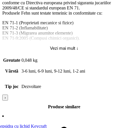
conforme cu Directiva europeana privind siguranta jucariilor
2009/48/CE si standardul european EN 71.
Produsele Fehn sunt testate temeinic in conformitate cu:
EN 71-1 (Proprietati mecanice si fizice)
EN 71-2 (Inflamabilitate)
EN 71-3 (Migrarea anumitor elemente)
EN 71-9:2005 (Compusi chimici organici).
Atentie! Nu lasati ambalajele jucariilor/produselor la indemana
Vezi mai mult ↓
copiilor. Indepartati orice ambalaj al jucariei/produsului inainte de a
da jucaria/produsul copilului. Va rugam sa supravegheati copilul in
Greutate
0,048 kg
timp ce se joaca/foloseste acest produs. Pastrati instructiunile si
etichetele pentru referinte viitoare. Pastrati jucaria/produsul departe
Vârstă
3-6 luni, 6-9 luni, 9-12 luni, 1-2 ani
de foc, feriti jucaria/produsul de temperaturi ridicate si umiditate.
Tip joc
Dezvoltare
›
Produse similare