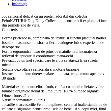
Informații
Joc senzorial delicat cu un prieten adorabil din colectia
FehnNATUR® Dog Dotty Collection, pentru micii exploratori inca
din primele zile de viata.
Caracteristici:
Forma prietenoasa, combinatia de texturi si sunetul placut al hartiei
fosnitoare ascunse transforma fiecare atingere intr-o experienta de
descoperire
Forma ergonomica, usor de prins de mainile mici incurajeaza
reflexul de apucare si coordonarea mana-ochi
Prevazut cu un inel special care te ajuta sa atasezi la ea suzeta
micutului
Sustine dezvoltarea senzoriala si motorie timpurie
Instructiuni de intretinere: spalare automata, temperatura apei max.
30 grade
Material exterior: muselina, frotir, catifea cu striatii reliefate, velur –
bumbac organicMaterial de umplutura: 100% bumbac organic
Dimensiune: 21 cm
Varsta recomandata: 0 luni+
Jucariile si accesoriile Fehn indeplinesc cele mai inalte standarde de
calitate si siguranta pentru produsele de bebelusi si copii mici, fiind