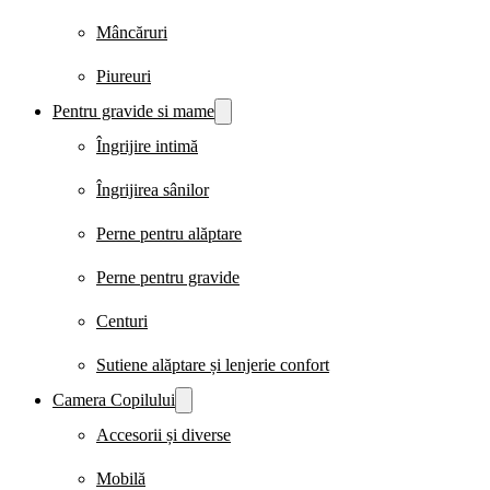
Mâncăruri
Piureuri
Pentru gravide si mame
Îngrijire intimă
Îngrijirea sânilor
Perne pentru alăptare
Perne pentru gravide
Centuri
Sutiene alăptare și lenjerie confort
Camera Copilului
Accesorii și diverse
Mobilă