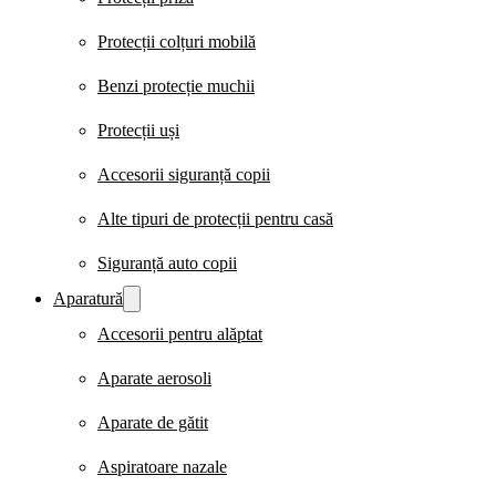
Protecții colțuri mobilă
Benzi protecție muchii
Protecții uși
Accesorii siguranță copii
Alte tipuri de protecții pentru casă
Siguranță auto copii
Aparatură
Accesorii pentru alăptat
Aparate aerosoli
Aparate de gătit
Aspiratoare nazale