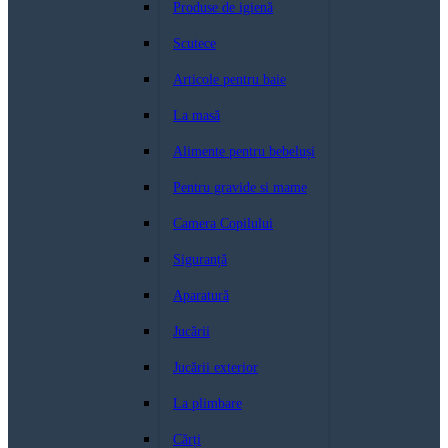
Produse de igienă
Scutece
Articole pentru baie
La masă
Alimente pentru bebeluși
Pentru gravide si mame
Camera Copilului
Siguranță
Aparatură
Jucării
Jucării exterior
La plimbare
Cărți