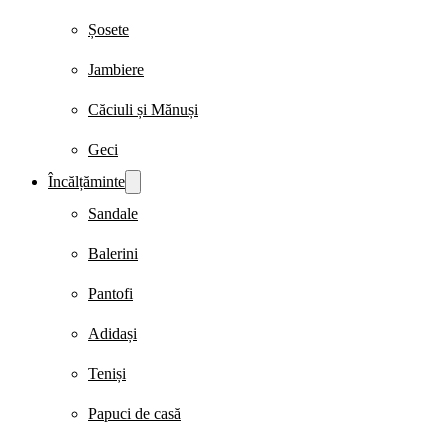
Șosete
Jambiere
Căciuli și Mănuși
Geci
Încălțăminte
Sandale
Balerini
Pantofi
Adidași
Teniși
Papuci de casă