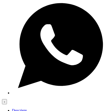
‹
Descriere