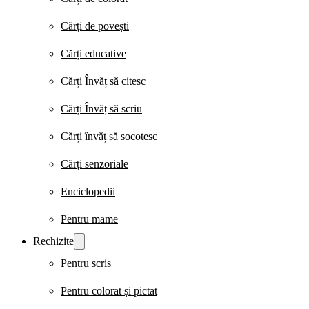
Cărți de povești
Cărți educative
Cărți Învăț să citesc
Cărți Învăț să scriu
Cărți învăț să socotesc
Cărți senzoriale
Enciclopedii
Pentru mame
Rechizite
Pentru scris
Pentru colorat și pictat