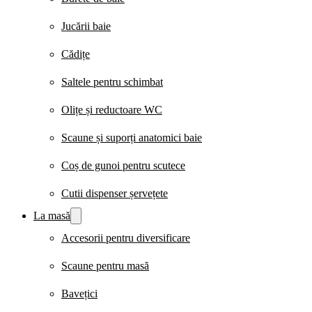
Jucării baie
Cădițe
Saltele pentru schimbat
Olițe și reductoare WC
Scaune și suporți anatomici baie
Coș de gunoi pentru scutece
Cutii dispenser șervețete
La masă
Accesorii pentru diversificare
Scaune pentru masă
Bavețici