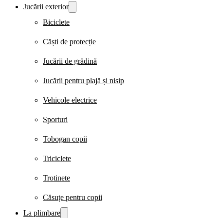
Jucării exterior
Biciclete
Căști de protecție
Jucării de grădină
Jucării pentru plajă și nisip
Vehicole electrice
Sporturi
Tobogan copii
Triciclete
Trotinete
Căsuțe pentru copii
La plimbare