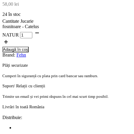
58,00
lei
24 în stoc
Cantitate Jucarie
fosnitoare - Catelus
NATUR
Adaugă în coș
Brand:
Fehn
Plăți securizate
Cumperi în siguranță cu plata prin card bancar sau ramburs.
Suport/ Relații cu clienții
Trimite un email și vei primi răspuns în cel mai scurt timp posibil.
Livrări în toată România
Distribuie: