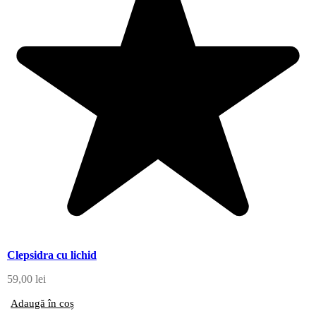
Clepsidra cu lichid
59,00
lei
Adaugă în coș