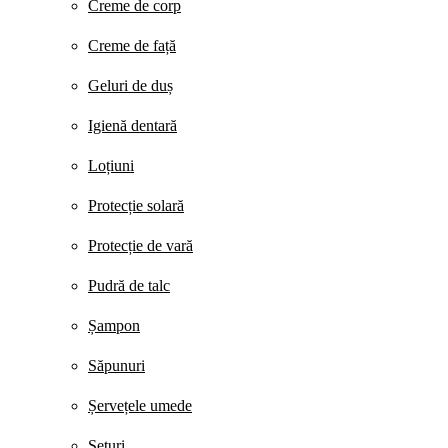
Creme de corp
Creme de față
Geluri de duș
Igienă dentară
Loțiuni
Protecție solară
Protecție de vară
Pudră de talc
Șampon
Săpunuri
Șervețele umede
Seturi