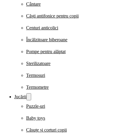
Cântare
Căști antifonice pentru copii
Centuri anticolici
Încălzitoare biberoane
Pompe pentru alăptat
Sterilizatoare
Termosuri
Termometre
Jucării
Puzzle-uri
Baby toys
Căsuțe și corturi copii