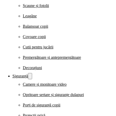
Scaune și fotolii
Leagăne
Balansoar copii
Covoare copii
Cutii pentru jucării
Premergătoare și antepremergătoare
Decorațiuni
Siguranță
Camere și monitoare video
Opritoare sertare și siguranțe dulapuri
Porți de siguranță copii
Protecții priză