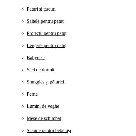
Paturi și țarcuri
Saltele pentru pătuț
Protecții pentru pătuț
Lenjerie pentru pătuț
Babynest
Saci de dormit
Snuggles și păturici
Perne
Lumini de veghe
Mese de schimbat
Scaune pentru bebeluși