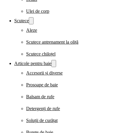
Ulei de corp
Scutece
Aleze
Scutece antrenament la oliță
Scutece chiloțel
Articole pentru baie
Accesorii și diverse
Prosoape de baie
Balsam de rufe
Detergenți de rufe
Soluții de curățat
Burete de baie