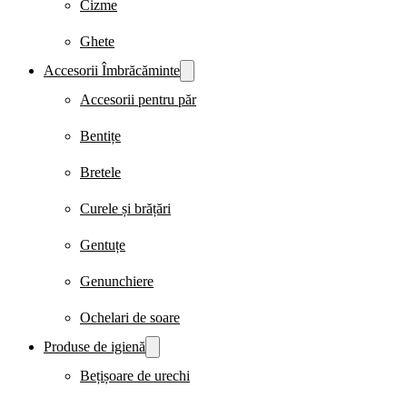
Cizme
Ghete
Accesorii Îmbrăcăminte
Accesorii pentru păr
Bentițe
Bretele
Curele și brățări
Gentuțe
Genunchiere
Ochelari de soare
Produse de igienă
Bețișoare de urechi