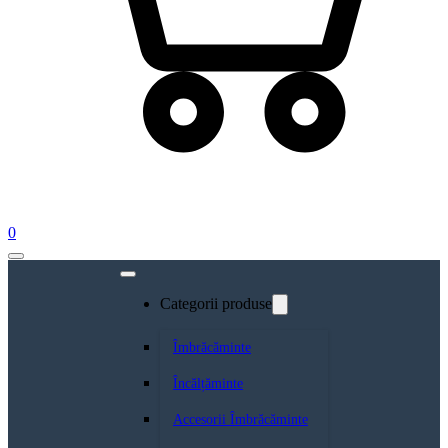
0
Categorii produse
Îmbrăcăminte
Încălțăminte
Accesorii Îmbrăcăminte