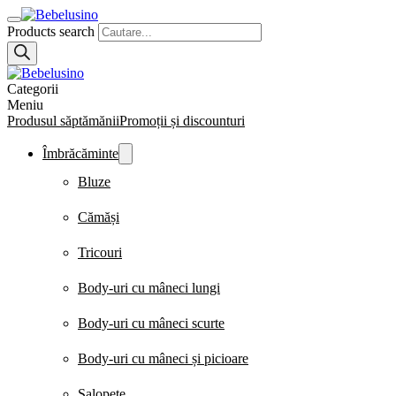
Products search
Categorii
Meniu
Produsul săptămănii
Promoții și discounturi
Îmbrăcăminte
Bluze
Cămăși
Tricouri
Body-uri cu mâneci lungi
Body-uri cu mâneci scurte
Body-uri cu mâneci și picioare
Salopete