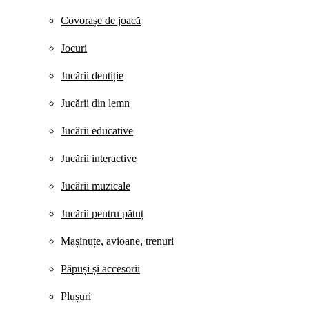
Covorașe de joacă
Jocuri
Jucării dentiție
Jucării din lemn
Jucării educative
Jucării interactive
Jucării muzicale
Jucării pentru pătuț
Mașinuțe, avioane, trenuri
Păpuși și accesorii
Plușuri