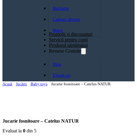
Rechizite
Cadouri diverse
Botez
Promoții și discounturi
Servicii pentru copii
Produsul săptămănii
Resurse Gratuite
Blog
Ebook-uri
Acasă
Jucării
Baby toys
Jucarie fosnitoare – Catelus NATUR
Jucarie fosnitoare – Catelus NATUR
Evaluat la
0
din 5