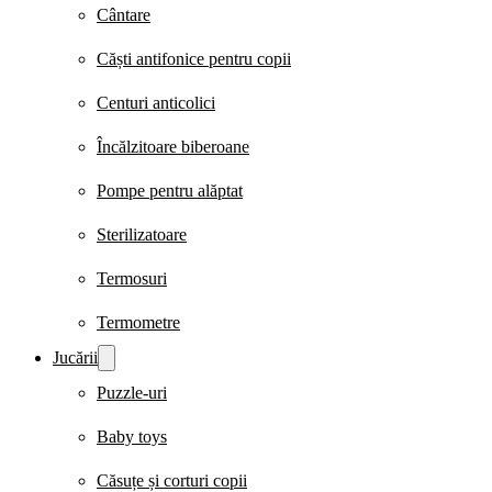
Cântare
Căști antifonice pentru copii
Centuri anticolici
Încălzitoare biberoane
Pompe pentru alăptat
Sterilizatoare
Termosuri
Termometre
Jucării
Puzzle-uri
Baby toys
Căsuțe și corturi copii