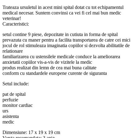
Trateaza ursuletul in acest mini spital dotat cu tot echipamentul
medical necesar. Suntem convinsi ca vei fi cel mai bun medic
veterinar!
Caracteristici:
setul contine 9 piese, depozitate in cutiuta in forma de spital
prevazuta cu maner pentru a facilita transportarea de catre cei mici
jocul de rol stimuleaza imaginatia copiilor si dezvolta abilitatile de
relationare
familiarizarea cu ustensilele medicale conduce la ameliorarea
anxietatii copiilor vis-a-vis de vizitele la medic
produs realizat din lemn de cea mai buna calitate
conform cu standardele europene curente de siguranta
Setul include:
pat de spital
perfuzie
monitor cardiac
urs
asistenta
medic
Dimensiune: 17 x 19 x 19 cm
Varsta recomandata: 3 ani+