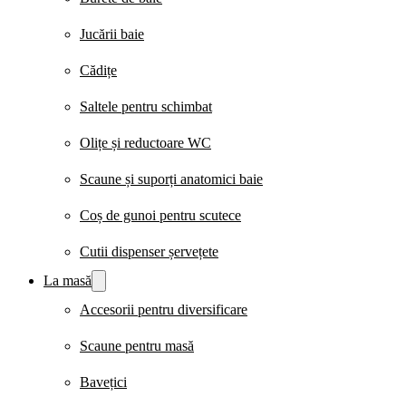
Jucării baie
Cădițe
Saltele pentru schimbat
Olițe și reductoare WC
Scaune și suporți anatomici baie
Coș de gunoi pentru scutece
Cutii dispenser șervețete
La masă
Accesorii pentru diversificare
Scaune pentru masă
Bavețici