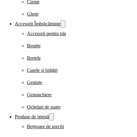
Cizme
Ghete
Accesorii Îmbrăcăminte
Accesorii pentru păr
Bentițe
Bretele
Curele și brățări
Gentuțe
Genunchiere
Ochelari de soare
Produse de igienă
Bețișoare de urechi