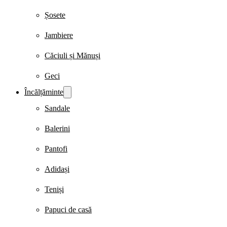
Șosete
Jambiere
Căciuli și Mănuși
Geci
Încălțăminte
Sandale
Balerini
Pantofi
Adidași
Teniși
Papuci de casă