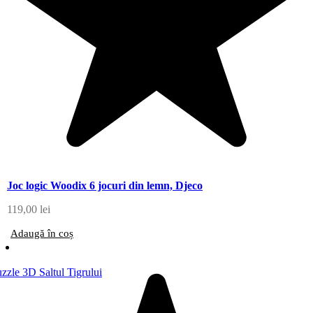
Joc logic Woodix 6 jocuri din lemn, Djeco
119,00
lei
Adaugă în coș