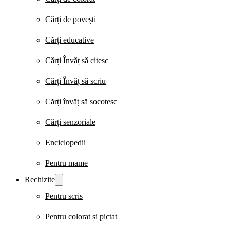
Cărți de povești
Cărți educative
Cărți Învăț să citesc
Cărți Învăț să scriu
Cărți învăț să socotesc
Cărți senzoriale
Enciclopedii
Pentru mame
Rechizite
Pentru scris
Pentru colorat și pictat