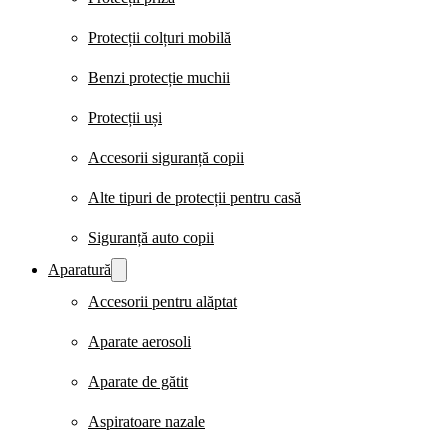
Protecții colțuri mobilă
Benzi protecție muchii
Protecții uși
Accesorii siguranță copii
Alte tipuri de protecții pentru casă
Siguranță auto copii
Aparatură
Accesorii pentru alăptat
Aparate aerosoli
Aparate de gătit
Aspiratoare nazale