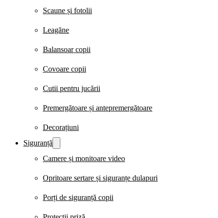
Scaune și fotolii
Leagăne
Balansoar copii
Covoare copii
Cutii pentru jucării
Premergătoare și antepremergătoare
Decorațiuni
Siguranță
Camere și monitoare video
Opritoare sertare și siguranțe dulapuri
Porți de siguranță copii
Protecții priză