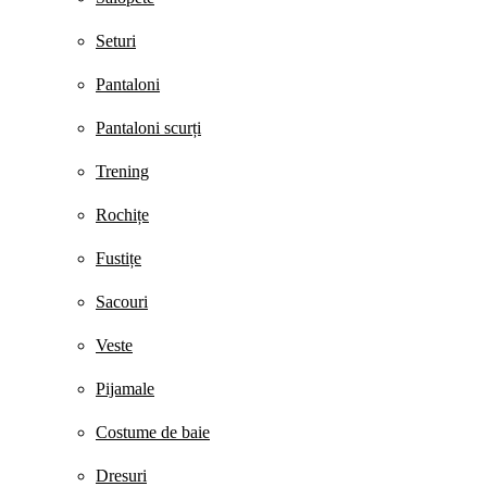
Seturi
Pantaloni
Pantaloni scurți
Trening
Rochițe
Fustițe
Sacouri
Veste
Pijamale
Costume de baie
Dresuri