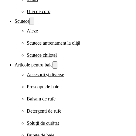
Ulei de corp
Scutece
Aleze
Scutece antrenament la oliță
Scutece chiloțel
Articole pentru baie
Accesorii și diverse
Prosoape de baie
Balsam de rufe
Detergenți de rufe
Soluții de curățat
Burete de baie