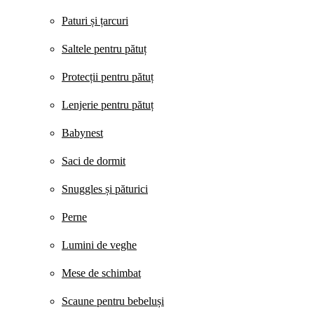
Paturi și țarcuri
Saltele pentru pătuț
Protecții pentru pătuț
Lenjerie pentru pătuț
Babynest
Saci de dormit
Snuggles și păturici
Perne
Lumini de veghe
Mese de schimbat
Scaune pentru bebeluși