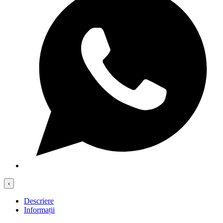
‹
Descriere
Informații