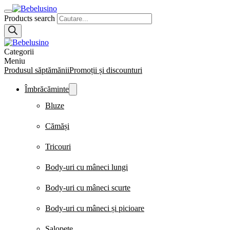
Products search
Categorii
Meniu
Produsul săptămănii
Promoții și discounturi
Îmbrăcăminte
Bluze
Cămăși
Tricouri
Body-uri cu mâneci lungi
Body-uri cu mâneci scurte
Body-uri cu mâneci și picioare
Salopete