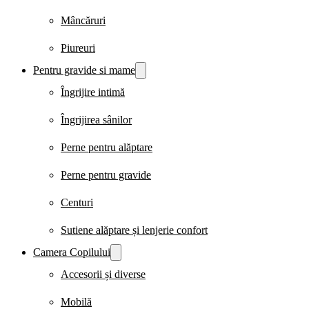
Mâncăruri
Piureuri
Pentru gravide si mame
Îngrijire intimă
Îngrijirea sânilor
Perne pentru alăptare
Perne pentru gravide
Centuri
Sutiene alăptare și lenjerie confort
Camera Copilului
Accesorii și diverse
Mobilă