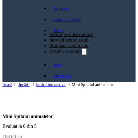
Rechizite
Cadouri diverse
Botez
Promoții și discounturi
Servicii pentru copii
Produsul săptămănii
Resurse Gratuite
Blog
Ebook-uri
Acasă
Jucării
Jucării interactive
Mini Spitalul animalelor
Mini Spitalul animalelor
Evaluat la
0
din 5
188,00
lei