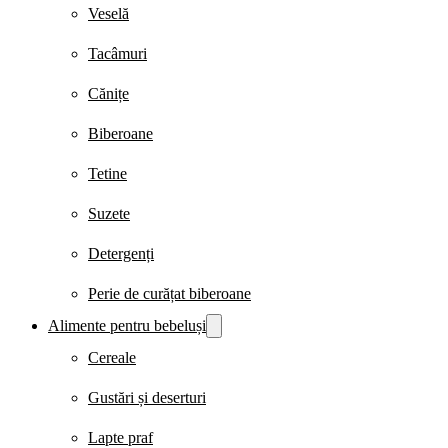
Veselă
Tacâmuri
Cănițe
Biberoane
Tetine
Suzete
Detergenți
Perie de curățat biberoane
Alimente pentru bebeluși
Cereale
Gustări și deserturi
Lapte praf