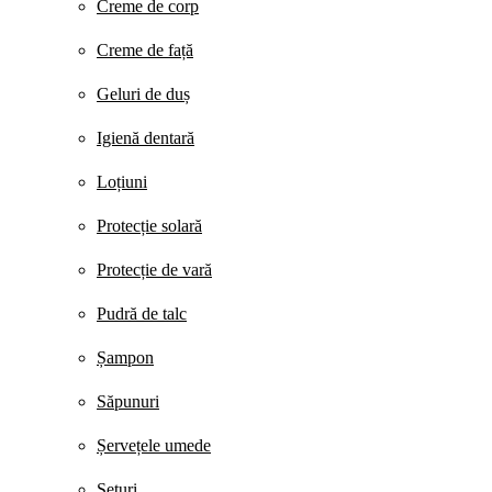
Creme de corp
Creme de față
Geluri de duș
Igienă dentară
Loțiuni
Protecție solară
Protecție de vară
Pudră de talc
Șampon
Săpunuri
Șervețele umede
Seturi