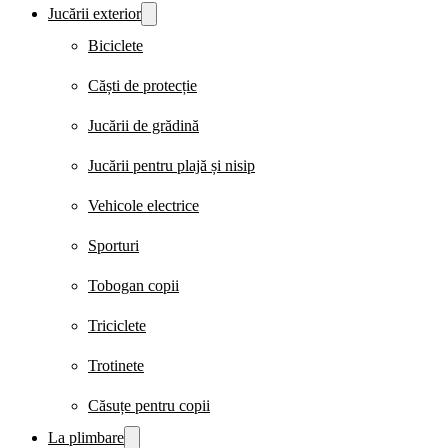
Jucării exterior
Biciclete
Căști de protecție
Jucării de grădină
Jucării pentru plajă și nisip
Vehicole electrice
Sporturi
Tobogan copii
Triciclete
Trotinete
Căsuțe pentru copii
La plimbare