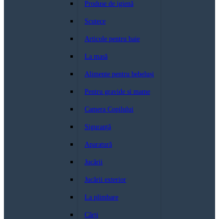
Produse de igienă
Scutece
Articole pentru baie
La masă
Alimente pentru bebeluși
Pentru gravide si mame
Camera Copilului
Siguranță
Aparatură
Jucării
Jucării exterior
La plimbare
Cărți