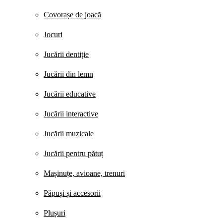
Covorașe de joacă
Jocuri
Jucării dentiție
Jucării din lemn
Jucării educative
Jucării interactive
Jucării muzicale
Jucării pentru pătuț
Mașinuțe, avioane, trenuri
Păpuși și accesorii
Plușuri