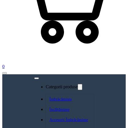
0
Categorii produse
Îmbrăcăminte
Încălțăminte
Accesorii Îmbrăcăminte