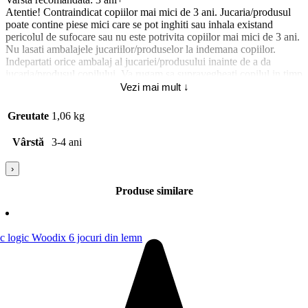
Atentie! Contraindicat copiilor mai mici de 3 ani. Jucaria/produsul
poate contine piese mici care se pot inghiti sau inhala existand
pericolul de sufocare sau nu este potrivita copiilor mai mici de 3 ani.
Nu lasati ambalajele jucariilor/produselor la indemana copiilor.
Indepartati orice ambalaj al jucariei/produsului inainte de a da
jucaria/produsul copilului. Va rugam sa supravegheati copilul in timp
ce se joaca/foloseste acest produs. Pastrati instructiunile si etichetele
Vezi mai mult ↓
pentru referinte viitoare. Pastrati jucaria/produsul departe de foc,
feriti jucaria/produsul de temperaturi ridicate si umiditate.
Greutate
1,06 kg
Vârstă
3-4 ani
›
Produse similare