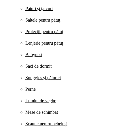
Paturi și țarcuri
Saltele pentru pătuț
Protecții pentru pătuț
Lenjerie pentru pătuț
Babynest
Saci de dormit
Snuggles și păturici
Perne
Lumini de veghe
Mese de schimbat
Scaune pentru bebeluși