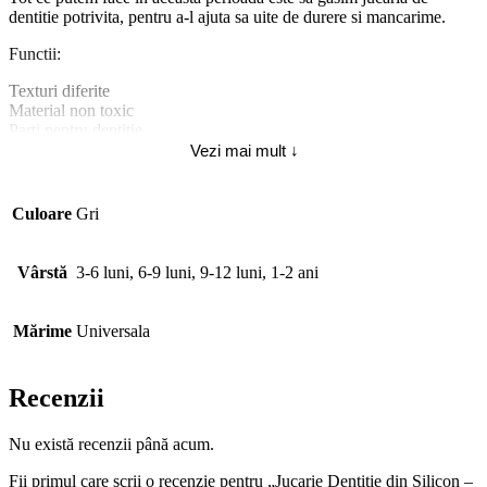
dentitie potrivita, pentru a-l ajuta sa uite de durere si mancarime.
Functii:
Texturi diferite
Material non toxic
Parti pentru dentitie
Suprafata texturata
Vezi mai mult ↓
Calmeaza durerile gingiilor din perioada dentitiei
Amelioreaza simptomele provocate de cresterea dintilor
Lavabila
Culoare
Gri
Rezistenta la socuri
Dezvolta abilitati
Portabila
Vârstă
3-6 luni, 6-9 luni, 9-12 luni, 1-2 ani
Jucarie dentitie
Sterilizabila
Fabricat din silicon fara BPA, fara ftalati, non-toxic.
Mărime
Universala
Dimensiuni: 10.5cm x 6.5cm x 1cm.
Recenzii
Nuanta, tonul si intensitatea culorii pot varia in functie de monitor.
Nu există recenzii până acum.
Fii primul care scrii o recenzie pentru „Jucarie Dentitie din Silicon –