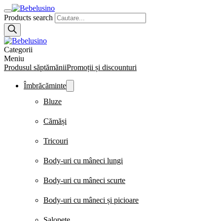
Products search
Categorii
Meniu
Produsul săptămănii
Promoții și discounturi
Îmbrăcăminte
Bluze
Cămăși
Tricouri
Body-uri cu mâneci lungi
Body-uri cu mâneci scurte
Body-uri cu mâneci și picioare
Salopete