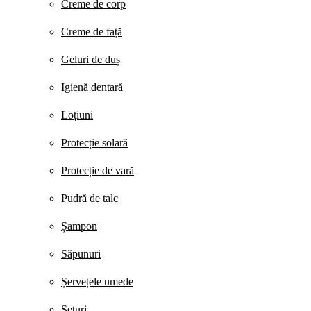
Creme de corp
Creme de față
Geluri de duș
Igienă dentară
Loțiuni
Protecție solară
Protecție de vară
Pudră de talc
Șampon
Săpunuri
Șervețele umede
Seturi