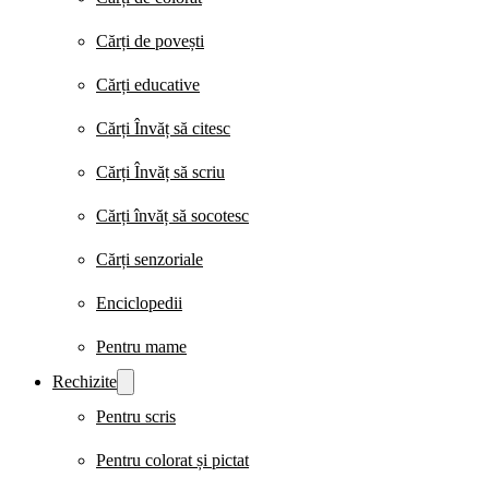
Cărți de povești
Cărți educative
Cărți Învăț să citesc
Cărți Învăț să scriu
Cărți învăț să socotesc
Cărți senzoriale
Enciclopedii
Pentru mame
Rechizite
Pentru scris
Pentru colorat și pictat