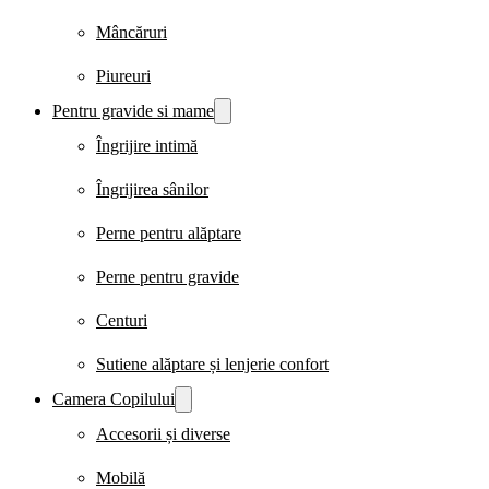
Mâncăruri
Piureuri
Pentru gravide si mame
Îngrijire intimă
Îngrijirea sânilor
Perne pentru alăptare
Perne pentru gravide
Centuri
Sutiene alăptare și lenjerie confort
Camera Copilului
Accesorii și diverse
Mobilă