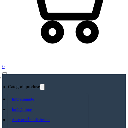
0
Categorii produse
Îmbrăcăminte
Încălțăminte
Accesorii Îmbrăcăminte