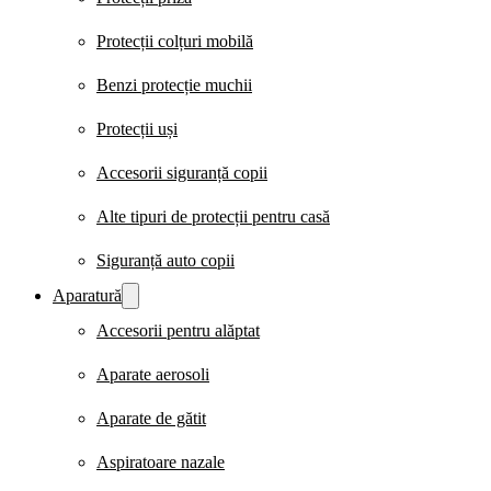
Protecții colțuri mobilă
Benzi protecție muchii
Protecții uși
Accesorii siguranță copii
Alte tipuri de protecții pentru casă
Siguranță auto copii
Aparatură
Accesorii pentru alăptat
Aparate aerosoli
Aparate de gătit
Aspiratoare nazale