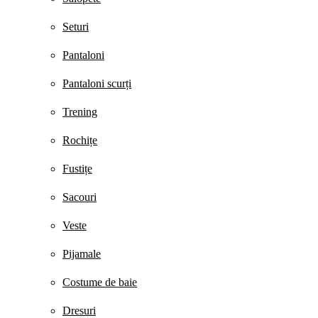
Seturi
Pantaloni
Pantaloni scurți
Trening
Rochițe
Fustițe
Sacouri
Veste
Pijamale
Costume de baie
Dresuri