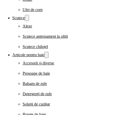
Ulei de corp
Scutece
Aleze
Scutece antrenament la oliță
Scutece chiloțel
Articole pentru baie
Accesorii și diverse
Prosoape de baie
Balsam de rufe
Detergenți de rufe
Soluții de curățat
Burete de baie