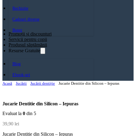
Rechizite
Cadouri diverse
Botez
Promoții și discounturi
Servicii pentru copii
Produsul săptămănii
Resurse Gratuite
Blog
Ebook-uri
Acasă
Jucării
Jucării dentiție
Jucarie Dentitie din Silicon – Iepuras
Jucarie Dentitie din Silicon – Iepuras
Evaluat la
0
din 5
39,90
lei
Jucarie Dentitie din Silicon – Iepuras