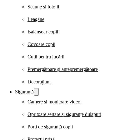
Scaune și fotolii
Leagăne
Balansoar copii
Covoare copii
Cutii pentru jucării
Premergătoare și antepremergătoare
Decorațiuni
Siguranță
Camere și monitoare video
Opritoare sertare și siguranțe dulapuri
Porți de siguranță copii
Protecții priză