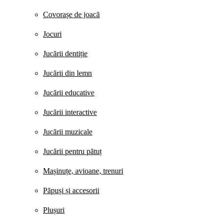
Covorașe de joacă
Jocuri
Jucării dentiție
Jucării din lemn
Jucării educative
Jucării interactive
Jucării muzicale
Jucării pentru pătuț
Mașinuțe, avioane, trenuri
Păpuși și accesorii
Plușuri