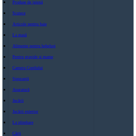
Produse de igienă
Scutece
Articole pentru baie
La masă
Alimente pentru bebeluși
Pentru gravide si mame
Camera Copilului
Siguranță
Aparatură
Jucării
Jucării exterior
La plimbare
Cărți