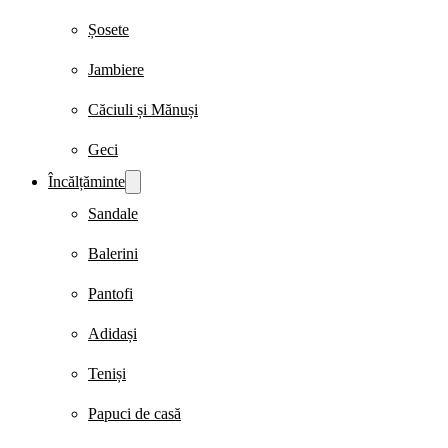
Șosete
Jambiere
Căciuli și Mănuși
Geci
Încălțăminte
Sandale
Balerini
Pantofi
Adidași
Teniși
Papuci de casă