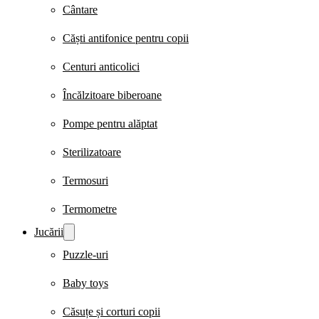
Cântare
Căști antifonice pentru copii
Centuri anticolici
Încălzitoare biberoane
Pompe pentru alăptat
Sterilizatoare
Termosuri
Termometre
Jucării
Puzzle-uri
Baby toys
Căsuțe și corturi copii