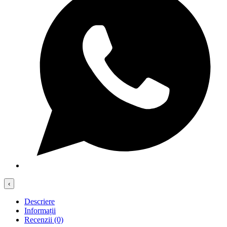
‹
Descriere
Informații
Recenzii (0)