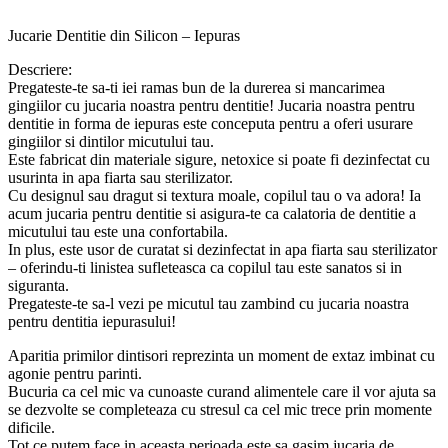
Jucarie Dentitie din Silicon – Iepuras
Descriere:
Pregateste-te sa-ti iei ramas bun de la durerea si mancarimea
gingiilor cu jucaria noastra pentru dentitie! Jucaria noastra pentru
dentitie in forma de iepuras este conceputa pentru a oferi usurare
gingiilor si dintilor micutului tau.
Este fabricat din materiale sigure, netoxice si poate fi dezinfectat cu
usurinta in apa fiarta sau sterilizator.
Cu designul sau dragut si textura moale, copilul tau o va adora! Ia
acum jucaria pentru dentitie si asigura-te ca calatoria de dentitie a
micutului tau este una confortabila.
In plus, este usor de curatat si dezinfectat in apa fiarta sau sterilizator
– oferindu-ti linistea sufleteasca ca copilul tau este sanatos si in
siguranta.
Pregateste-te sa-l vezi pe micutul tau zambind cu jucaria noastra
pentru dentitia iepurasului!
Aparitia primilor dintisori reprezinta un moment de extaz imbinat cu
agonie pentru parinti.
Bucuria ca cel mic va cunoaste curand alimentele care il vor ajuta sa
se dezvolte se completeaza cu stresul ca cel mic trece prin momente
dificile.
Tot ce putem face in aceasta perioada este sa gasim jucaria de