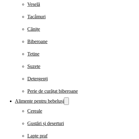
Veselă
Tacâmuri
Cănițe
Biberoane
Tetine
Suzete
Detergenți
Perie de curățat biberoane
Alimente pentru bebeluși
Cereale
Gustări și deserturi
Lapte praf