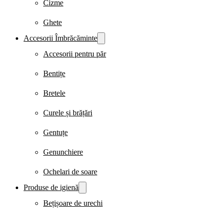
Cizme
Ghete
Accesorii Îmbrăcăminte
Accesorii pentru păr
Bentițe
Bretele
Curele și brățări
Gentuțe
Genunchiere
Ochelari de soare
Produse de igienă
Bețișoare de urechi