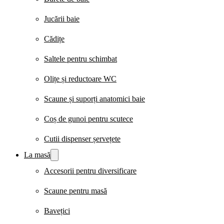
Jucării baie
Cădițe
Saltele pentru schimbat
Olițe și reductoare WC
Scaune și suporți anatomici baie
Coș de gunoi pentru scutece
Cutii dispenser șervețete
La masă
Accesorii pentru diversificare
Scaune pentru masă
Bavețici