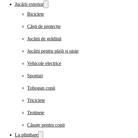
Jucării exterior
Biciclete
Căști de protecție
Jucării de grădină
Jucării pentru plajă și nisip
Vehicole electrice
Sporturi
Tobogan copii
Triciclete
Trotinete
Căsuțe pentru copii
La plimbare