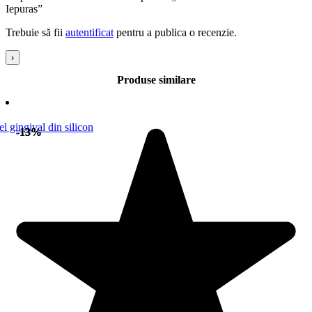
Iepuras”
Trebuie să fii
autentificat
pentru a publica o recenzie.
›
Produse similare
-13%
-13%