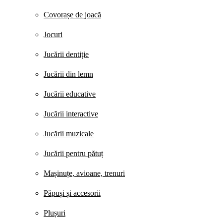
Covorașe de joacă
Jocuri
Jucării dentiție
Jucării din lemn
Jucării educative
Jucării interactive
Jucării muzicale
Jucării pentru pătuț
Mașinuțe, avioane, trenuri
Păpuși și accesorii
Plușuri