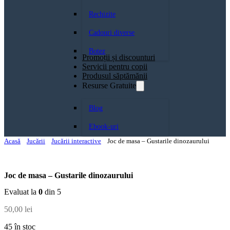
Rechizite
Cadouri diverse
Botez
Promoții și discounturi
Servicii pentru copii
Produsul săptămănii
Resurse Gratuite
Blog
Ebook-uri
Acasă
Jucării
Jucării interactive
Joc de masa – Gustarile dinozaurului
Joc de masa – Gustarile dinozaurului
Evaluat la
0
din 5
50,00
lei
45 în stoc