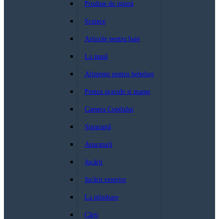
Produse de igienă
Scutece
Articole pentru baie
La masă
Alimente pentru bebeluși
Pentru gravide si mame
Camera Copilului
Siguranță
Aparatură
Jucării
Jucării exterior
La plimbare
Cărți