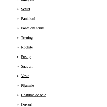
Seturi
Pantaloni
Pantaloni scurți
Trening
Rochițe
Fustițe
Sacouri
Veste
Pijamale
Costume de baie
Dresuri