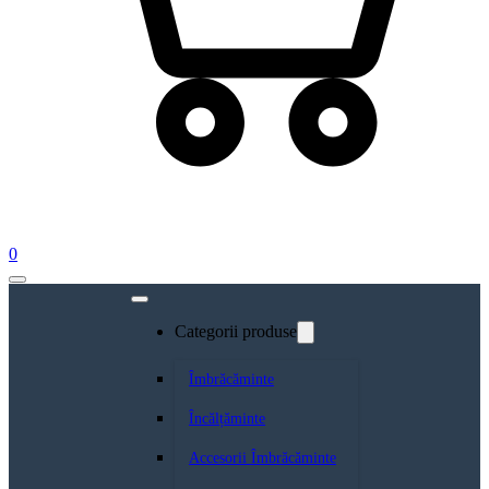
0
Categorii produse
Îmbrăcăminte
Încălțăminte
Accesorii Îmbrăcăminte