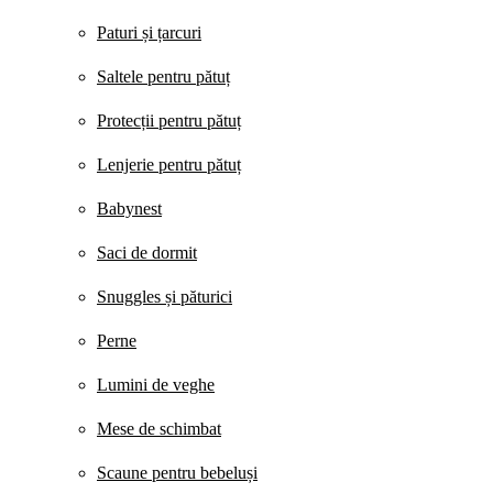
Paturi și țarcuri
Saltele pentru pătuț
Protecții pentru pătuț
Lenjerie pentru pătuț
Babynest
Saci de dormit
Snuggles și păturici
Perne
Lumini de veghe
Mese de schimbat
Scaune pentru bebeluși