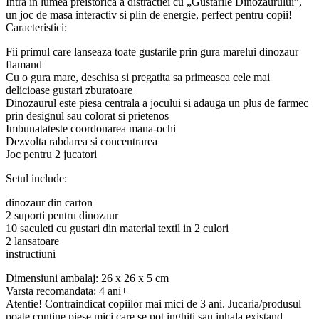
Intra in lumea preistorica a distractiei cu „Gustarile Dinozaurului”,
un joc de masa interactiv si plin de energie, perfect pentru copii!
Caracteristici:
Fii primul care lanseaza toate gustarile prin gura marelui dinozaur
flamand
Cu o gura mare, deschisa si pregatita sa primeasca cele mai
delicioase gustari zburatoare
Dinozaurul este piesa centrala a jocului si adauga un plus de farmec
prin designul sau colorat si prietenos
Imbunatateste coordonarea mana-ochi
Dezvolta rabdarea si concentrarea
Joc pentru 2 jucatori
Setul include:
dinozaur din carton
2 suporti pentru dinozaur
10 saculeti cu gustari din material textil in 2 culori
2 lansatoare
instructiuni
Dimensiuni ambalaj: 26 x 26 x 5 cm
Varsta recomandata: 4 ani+
Atentie! Contraindicat copiilor mai mici de 3 ani. Jucaria/produsul
poate contine piese mici care se pot inghiti sau inhala existand