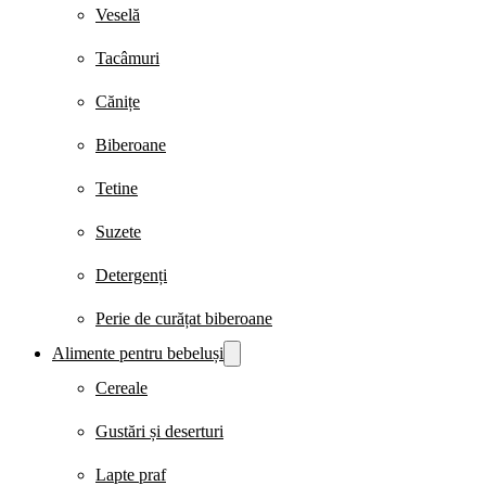
Veselă
Tacâmuri
Cănițe
Biberoane
Tetine
Suzete
Detergenți
Perie de curățat biberoane
Alimente pentru bebeluși
Cereale
Gustări și deserturi
Lapte praf