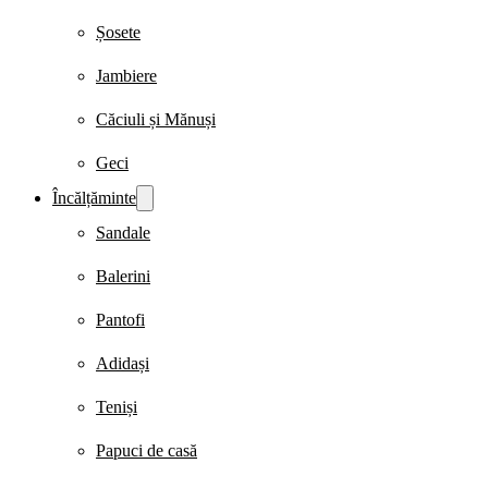
Șosete
Jambiere
Căciuli și Mănuși
Geci
Încălțăminte
Sandale
Balerini
Pantofi
Adidași
Teniși
Papuci de casă