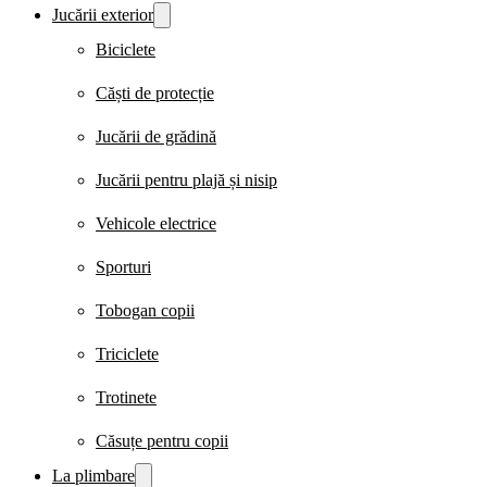
Jucării exterior
Biciclete
Căști de protecție
Jucării de grădină
Jucării pentru plajă și nisip
Vehicole electrice
Sporturi
Tobogan copii
Triciclete
Trotinete
Căsuțe pentru copii
La plimbare