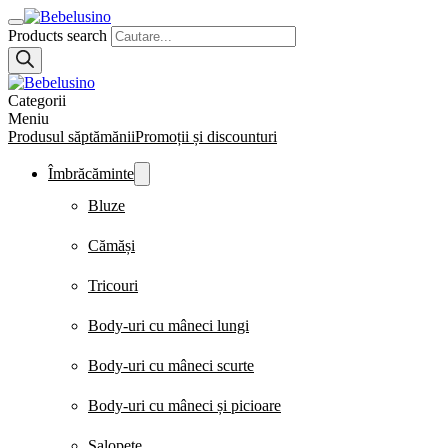
Products search
Categorii
Meniu
Produsul săptămănii
Promoții și discounturi
Îmbrăcăminte
Bluze
Cămăși
Tricouri
Body-uri cu mâneci lungi
Body-uri cu mâneci scurte
Body-uri cu mâneci și picioare
Salopete