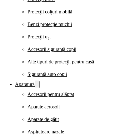
Protecții colțuri mobilă
Benzi protecție muchii
Protecții uși
Accesorii siguranță copii
Alte tipuri de protecții pentru casă
Siguranță auto copii
Aparatură
Accesorii pentru alăptat
Aparate aerosoli
Aparate de gătit
Aspiratoare nazale