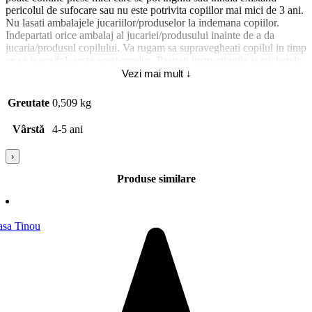
pericolul de sufocare sau nu este potrivita copiilor mai mici de 3 ani.
Nu lasati ambalajele jucariilor/produselor la indemana copiilor.
Indepartati orice ambalaj al jucariei/produsului inainte de a da
jucaria/produsul copilului. Va rugam sa supravegheati copilul in timp
ce se joaca/foloseste acest produs. Pastrati instructiunile si etichetele
pentru referinte viitoare. Pastrati jucaria/produsul departe de foc,
Vezi mai mult ↓
feriti jucaria/produsul de temperaturi ridicate si umiditate.
Greutate
0,509 kg
Vârstă
4-5 ani
›
Produse similare