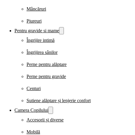
Mâncăruri
Piureuri
Pentru gravide si mame
Îngrijire intimă
Îngrijirea sânilor
Perne pentru alăptare
Perne pentru gravide
Centuri
Sutiene alăptare și lenjerie confort
Camera Copilului
Accesorii și diverse
Mobilă