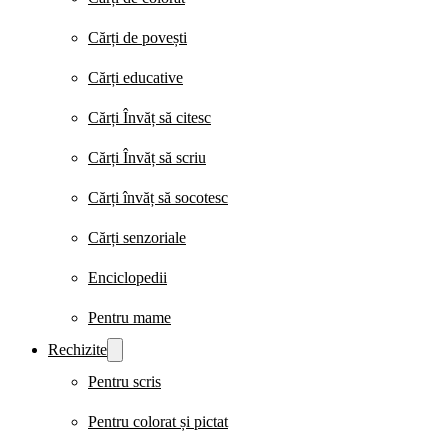
Cărți de povești
Cărți educative
Cărți Învăț să citesc
Cărți Învăț să scriu
Cărți învăț să socotesc
Cărți senzoriale
Enciclopedii
Pentru mame
Rechizite
Pentru scris
Pentru colorat și pictat