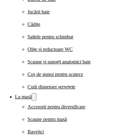
Jucării baie
Cădițe
Saltele pentru schimbat
Olițe și reductoare WC
Scaune și suporți anatomici baie
Coș de gunoi pentru scutece
Cutii dispenser șervețete
La masă
Accesorii pentru diversificare
Scaune pentru masă
Bavețici