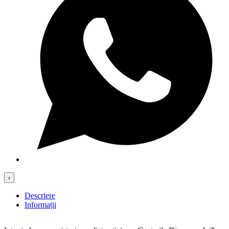
‹
Descriere
Informații