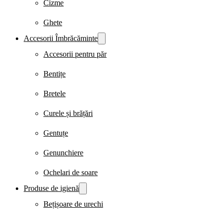
Cizme
Ghete
Accesorii Îmbrăcăminte
Accesorii pentru păr
Bentițe
Bretele
Curele și brățări
Gentuțe
Genunchiere
Ochelari de soare
Produse de igienă
Bețișoare de urechi