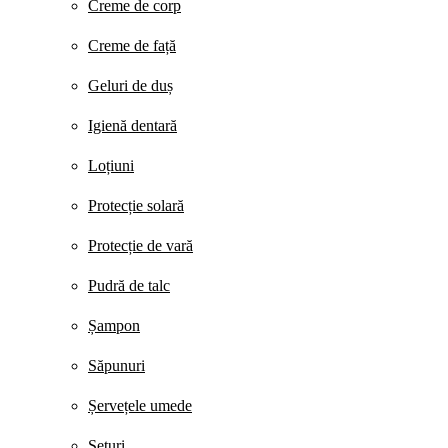
Creme de corp
Creme de față
Geluri de duș
Igienă dentară
Loțiuni
Protecție solară
Protecție de vară
Pudră de talc
Șampon
Săpunuri
Șervețele umede
Seturi