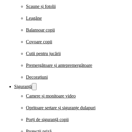
Scaune și fotolii
Leagăne
Balansoar copii
Covoare copii
Cutii pentru jucării
Premergătoare și antepremergătoare
Decorațiuni
Siguranță
Camere și monitoare video
Opritoare sertare și siguranțe dulapuri
Porți de siguranță copii
Protecții priză