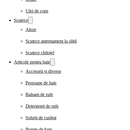
Ulei de corp
Scutece
Aleze
Scutece antrenament la oliță
Scutece chiloțel
Articole pentru baie
Accesorii și diverse
Prosoape de baie
Balsam de rufe
Detergenți de rufe
Soluții de curățat
Burete de baie