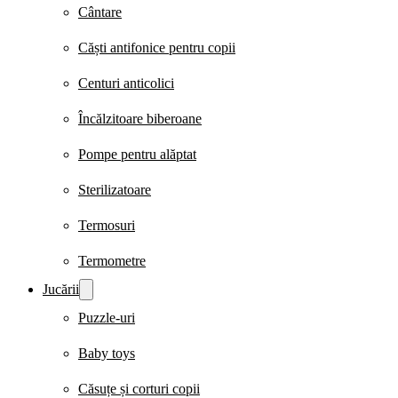
Cântare
Căști antifonice pentru copii
Centuri anticolici
Încălzitoare biberoane
Pompe pentru alăptat
Sterilizatoare
Termosuri
Termometre
Jucării
Puzzle-uri
Baby toys
Căsuțe și corturi copii