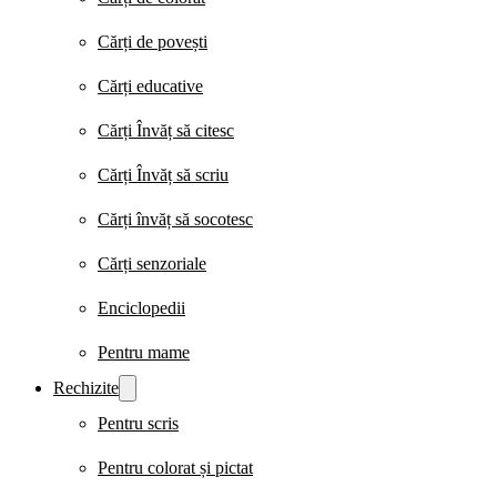
Cărți de povești
Cărți educative
Cărți Învăț să citesc
Cărți Învăț să scriu
Cărți învăț să socotesc
Cărți senzoriale
Enciclopedii
Pentru mame
Rechizite
Pentru scris
Pentru colorat și pictat