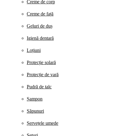
Creme de corp
Creme de față
Geluri de duș
Igienă dentară
Loțiuni
Protecție solară
Protecție de vară
Pudră de talc
Șampon
Săpunuri
Șervețele umede
Seturi