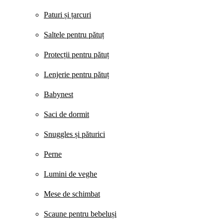
Paturi și țarcuri
Saltele pentru pătuț
Protecții pentru pătuț
Lenjerie pentru pătuț
Babynest
Saci de dormit
Snuggles și păturici
Perne
Lumini de veghe
Mese de schimbat
Scaune pentru bebeluși