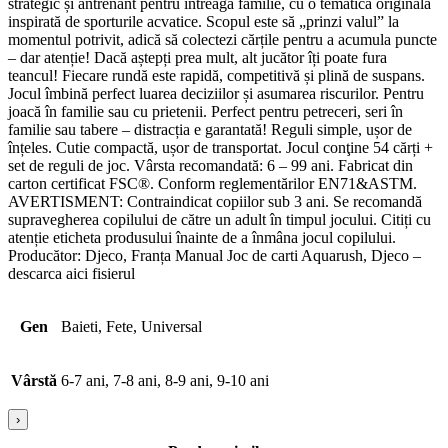
strategic și antrenant pentru întreaga familie, cu o tematică originală
inspirată de sporturile acvatice. Scopul este să „prinzi valul” la
momentul potrivit, adică să colectezi cărțile pentru a acumula puncte
– dar atenție! Dacă aștepți prea mult, alt jucător îți poate fura
teancul! Fiecare rundă este rapidă, competitivă și plină de suspans.
Jocul îmbină perfect luarea deciziilor și asumarea riscurilor. Pentru
joacă în familie sau cu prietenii. Perfect pentru petreceri, seri în
familie sau tabere – distracția e garantată! Reguli simple, ușor de
înțeles. Cutie compactă, ușor de transportat. Jocul conţine 54 cărți +
set de reguli de joc. Vârsta recomandată: 6 – 99 ani. Fabricat din
carton certificat FSC®. Conform reglementărilor EN71&ASTM.
AVERTISMENT: Contraindicat copiilor sub 3 ani. Se recomandă
supravegherea copilului de către un adult în timpul jocului. Citiți cu
atenție eticheta produsului înainte de a înmâna jocul copilului.
Producător: Djeco, Franța Manual Joc de carti Aquarush, Djeco –
descarca aici fisierul
Gen
Baieti, Fete, Universal
Vârstă
6-7 ani, 7-8 ani, 8-9 ani, 9-10 ani
›