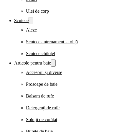
Ulei de corp
Scutece
Aleze
Scutece antrenament la oliță
Scutece chiloțel
Articole pentru baie
Accesorii și diverse
Prosoape de baie
Balsam de rufe
Detergenți de rufe
Soluții de curățat
Burete de baie