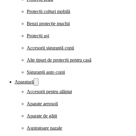
Protecții colțuri mobilă
Benzi protecție muchii
Protecții uși
Accesorii siguranță copii
Alte tipuri de protecții pentru casă
Siguranță auto copii
Aparatură
Accesorii pentru alăptat
Aparate aerosoli
Aparate de gătit
Aspiratoare nazale