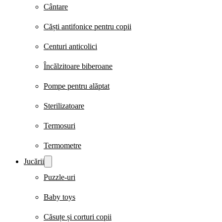
Cântare
Căști antifonice pentru copii
Centuri anticolici
Încălzitoare biberoane
Pompe pentru alăptat
Sterilizatoare
Termosuri
Termometre
Jucării
Puzzle-uri
Baby toys
Căsuțe și corturi copii