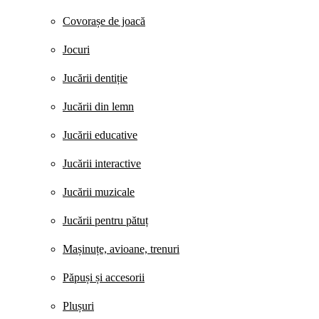
Covorașe de joacă
Jocuri
Jucării dentiție
Jucării din lemn
Jucării educative
Jucării interactive
Jucării muzicale
Jucării pentru pătuț
Mașinuțe, avioane, trenuri
Păpuși și accesorii
Plușuri