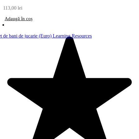
113,00
lei
Adaugă în coș