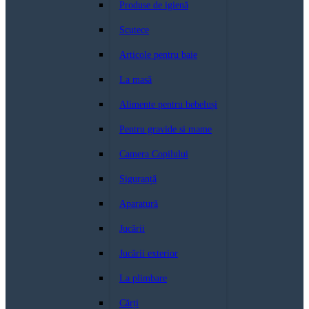
Produse de igienă
Scutece
Articole pentru baie
La masă
Alimente pentru bebeluși
Pentru gravide si mame
Camera Copilului
Siguranță
Aparatură
Jucării
Jucării exterior
La plimbare
Cărți