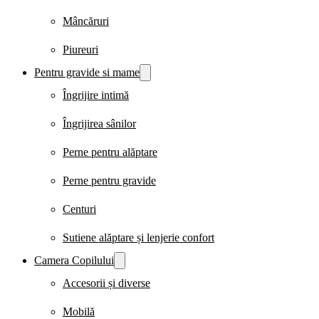
Mâncăruri
Piureuri
Pentru gravide si mame
Îngrijire intimă
Îngrijirea sânilor
Perne pentru alăptare
Perne pentru gravide
Centuri
Sutiene alăptare și lenjerie confort
Camera Copilului
Accesorii și diverse
Mobilă