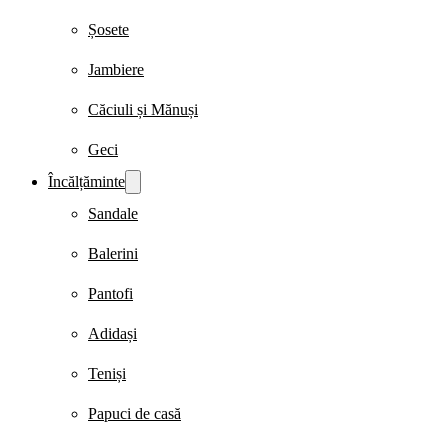
Șosete
Jambiere
Căciuli și Mănuși
Geci
Încălțăminte
Sandale
Balerini
Pantofi
Adidași
Teniși
Papuci de casă