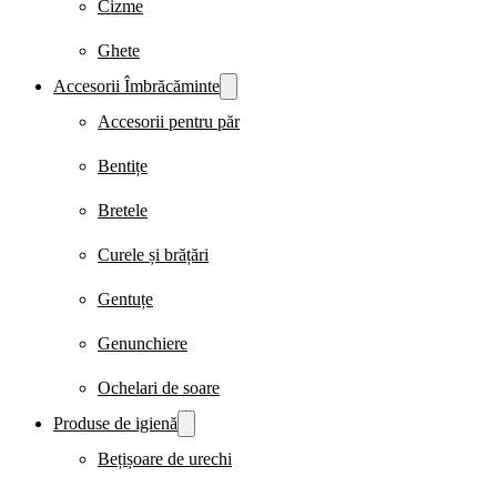
Cizme
Ghete
Accesorii Îmbrăcăminte
Accesorii pentru păr
Bentițe
Bretele
Curele și brățări
Gentuțe
Genunchiere
Ochelari de soare
Produse de igienă
Bețișoare de urechi