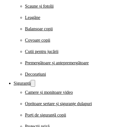
Scaune și fotolii
Leagăne
Balansoar copii
Covoare copii
Cutii pentru jucării
Premergătoare și antepremergătoare
Decorațiuni
Siguranță
Camere și monitoare video
Opritoare sertare și siguranțe dulapuri
Porți de siguranță copii
Protecții priză