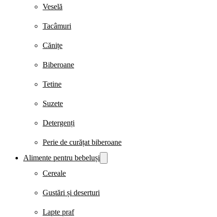
Veselă
Tacâmuri
Cănițe
Biberoane
Tetine
Suzete
Detergenți
Perie de curățat biberoane
Alimente pentru bebeluși
Cereale
Gustări și deserturi
Lapte praf