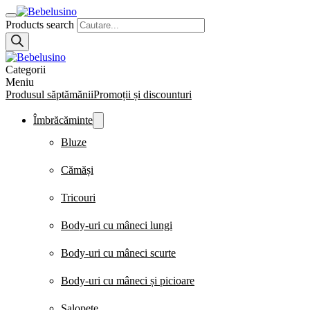
Products search
Categorii
Meniu
Produsul săptămănii
Promoții și discounturi
Îmbrăcăminte
Bluze
Cămăși
Tricouri
Body-uri cu mâneci lungi
Body-uri cu mâneci scurte
Body-uri cu mâneci și picioare
Salopete