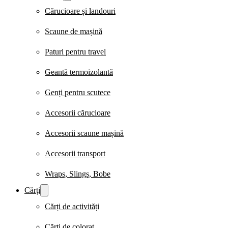
Cărucioare și landouri
Scaune de mașină
Paturi pentru travel
Geantă termoizolantă
Genți pentru scutece
Accesorii cărucioare
Accesorii scaune mașină
Accesorii transport
Wraps, Slings, Bobe
Cărți
Cărți de activități
Cărți de colorat