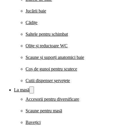
Jucării baie
Cădițe
Saltele pentru schimbat
Olițe și reductoare WC
Scaune și suporți anatomici baie
Coș de gunoi pentru scutece
Cutii dispenser șervețete
La masă
Accesorii pentru diversificare
Scaune pentru masă
Bavețici