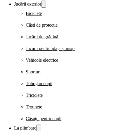
Jucării exterior
Biciclete
Căști de protecție
Jucării de grădină
Jucării pentru plajă și nisip
Vehicole electrice
Sporturi
Tobogan copii
Triciclete
Trotinete
Căsuțe pentru copii
La plimbare