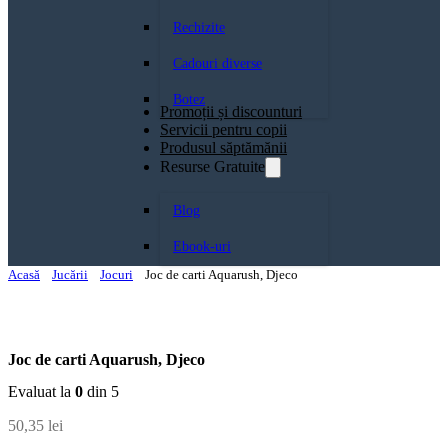
Rechizite
Cadouri diverse
Botez
Promoții și discounturi
Servicii pentru copii
Produsul săptămănii
Resurse Gratuite
Blog
Ebook-uri
Acasă
Jucării
Jocuri
Joc de carti Aquarush, Djeco
Joc de carti Aquarush, Djeco
Evaluat la
0
din 5
50,35
lei