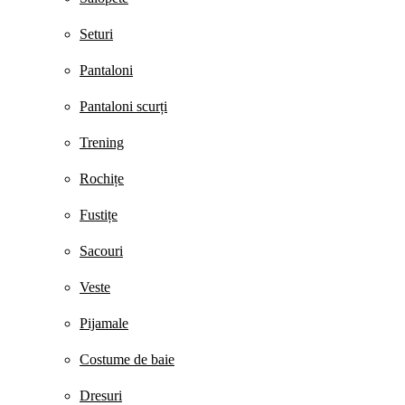
Seturi
Pantaloni
Pantaloni scurți
Trening
Rochițe
Fustițe
Sacouri
Veste
Pijamale
Costume de baie
Dresuri