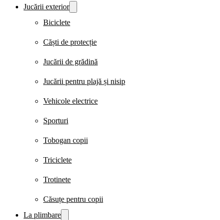
Jucării exterior
Biciclete
Căști de protecție
Jucării de grădină
Jucării pentru plajă și nisip
Vehicole electrice
Sporturi
Tobogan copii
Triciclete
Trotinete
Căsuțe pentru copii
La plimbare