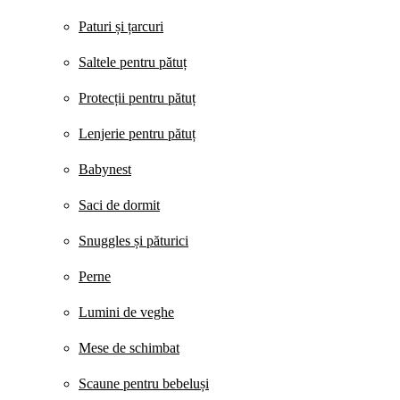
Paturi și țarcuri
Saltele pentru pătuț
Protecții pentru pătuț
Lenjerie pentru pătuț
Babynest
Saci de dormit
Snuggles și păturici
Perne
Lumini de veghe
Mese de schimbat
Scaune pentru bebeluși