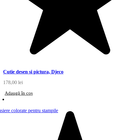
Cutie desen si pictura, Djeco
178,00
lei
Adaugă în coș