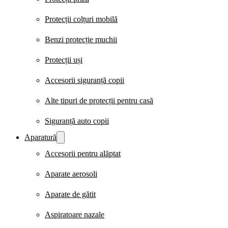
Protecții colțuri mobilă
Benzi protecție muchii
Protecții uși
Accesorii siguranță copii
Alte tipuri de protecții pentru casă
Siguranță auto copii
Aparatură
Accesorii pentru alăptat
Aparate aerosoli
Aparate de gătit
Aspiratoare nazale