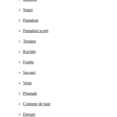
Seturi
Pantaloni
Pantaloni scurți
Trening
Rochițe
Fustițe
Sacouri
Veste
Pijamale
Costume de baie
Dresuri