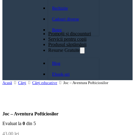
Rechizite
Cadouri diverse
Botez
Promoții și discounturi
Servicii pentru copii
Produsul săptămănii
Resurse Gratuite
Blog
Ebook-uri
Acasă
Cărți
Cărți educative
Joc – Aventura Pofticiosilor
Joc – Aventura Pofticiosilor
Evaluat la
0
din 5
43,00
lei