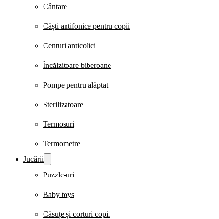
Cântare
Căști antifonice pentru copii
Centuri anticolici
Încălzitoare biberoane
Pompe pentru alăptat
Sterilizatoare
Termosuri
Termometre
Jucării
Puzzle-uri
Baby toys
Căsuțe și corturi copii