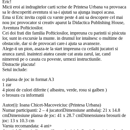
Eric!
Micii eroi ai indragitelor carti scrise de Printesa Urbana va provoaca
sa le descoperiti aventura si sa-i ajutati sa ajunga inapoi acasa.
Ema si Eric invita copiii cu varste peste 4 ani sa descopere cel mai
nou joc provocator si creativ aparut la Didactica Publishing House,
Aventura Pofticiosilor.
Cei doi frati din familia Pofticiosilor, impreuna cu parintii si pisicuta
lor, sunt in excursie la munte. in drumul lor intalnesc o multime de
obstacole, dar si de provocari care-i ajuta sa avanseze.
Alege-ti un pion, asaza-te la start impreuna cu ceilalti jucatori si
arunca zarul. inaintezi atatea casute cat arata zarul, iar, cand
nimeresti pe o casuta cu poveste, urmezi instructiunile.
Distractie placuta!
Setul include:
o plansa de joc in format A3
1 zar
4 pioni de culori diferite ( albastru, verde, rosu si galben )
o brosura cu informatii
Autor(i): Ioana Chicet-Macoveiciuc (Printesa Urbana)
Numar participanti: 2 – 4 jucatoriDimensiune ambalaj: 21 x 14.8
cmDimensiune plansa de joc: 41 x 28.7 cmDimensiunea brosurii de
joc: 13 x 10.3 cm
Varsta recomandata: 4 ani+