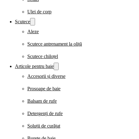
Ulei de corp
Scutece
Aleze
Scutece antrenament la oliță
Scutece chiloțel
Articole pentru baie
Accesorii și diverse
Prosoape de baie
Balsam de rufe
Detergenți de rufe
Soluții de curățat
Burete de baie