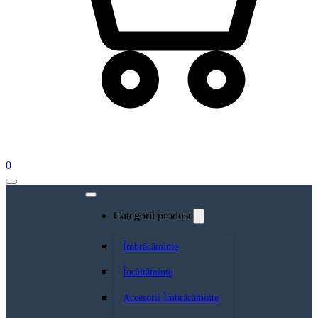
0
Categorii produse
Îmbrăcăminte
Încălțăminte
Accesorii Îmbrăcăminte