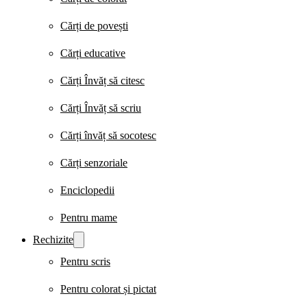
Cărți de povești
Cărți educative
Cărți Învăț să citesc
Cărți Învăț să scriu
Cărți învăț să socotesc
Cărți senzoriale
Enciclopedii
Pentru mame
Rechizite
Pentru scris
Pentru colorat și pictat