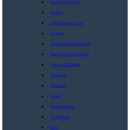
Produse de igienă
Scutece
Articole pentru baie
La masă
Alimente pentru bebeluși
Pentru gravide si mame
Camera Copilului
Siguranță
Aparatură
Jucării
Jucării exterior
La plimbare
Cărți