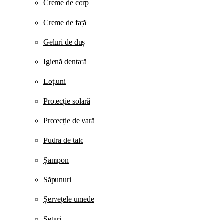
Creme de corp
Creme de față
Geluri de duș
Igienă dentară
Loțiuni
Protecție solară
Protecție de vară
Pudră de talc
Șampon
Săpunuri
Șervețele umede
Seturi