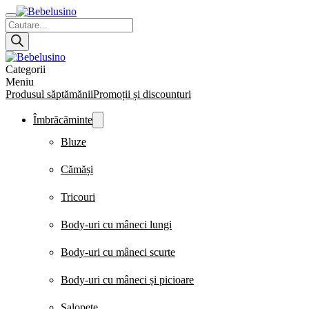
Products
search
Categorii
Meniu
Produsul săptămănii
Promoții și discounturi
Îmbrăcăminte
Bluze
Cămăși
Tricouri
Body-uri cu mâneci lungi
Body-uri cu mâneci scurte
Body-uri cu mâneci și picioare
Salopete