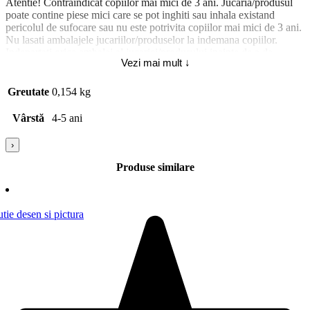
Atentie! Contraindicat copiilor mai mici de 3 ani. Jucaria/produsul
poate contine piese mici care se pot inghiti sau inhala existand
pericolul de sufocare sau nu este potrivita copiilor mai mici de 3 ani.
Nu lasati ambalajele jucariilor/produselor la indemana copiilor.
Indepartati orice ambalaj al jucariei/produsului inainte de a da
Vezi mai mult ↓
jucaria/produsul copilului. Va rugam sa supravegheati copilul in timp
ce se joaca/foloseste acest produs. Pastrati instructiunile si etichetele
pentru referinte viitoare. Pastrati jucaria/produsul departe de foc,
Greutate
0,154 kg
feriti jucaria/produsul de temperaturi ridicate si umiditate.
Vârstă
4-5 ani
›
Produse similare