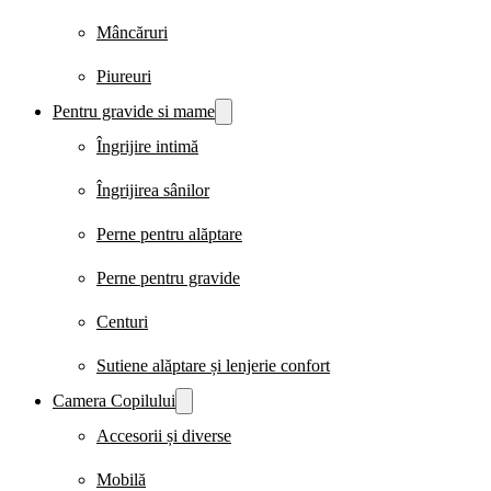
Mâncăruri
Piureuri
Pentru gravide si mame
Îngrijire intimă
Îngrijirea sânilor
Perne pentru alăptare
Perne pentru gravide
Centuri
Sutiene alăptare și lenjerie confort
Camera Copilului
Accesorii și diverse
Mobilă