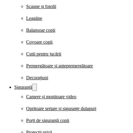
Scaune și fotolii
Leagăne
Balansoar copii
Covoare copii
Cutii pentru jucării
Premergătoare și antepremergătoare
Decorațiuni
Siguranță
Camere și monitoare video
Opritoare sertare și siguranțe dulapuri
Porți de siguranță copii
Protecții priză