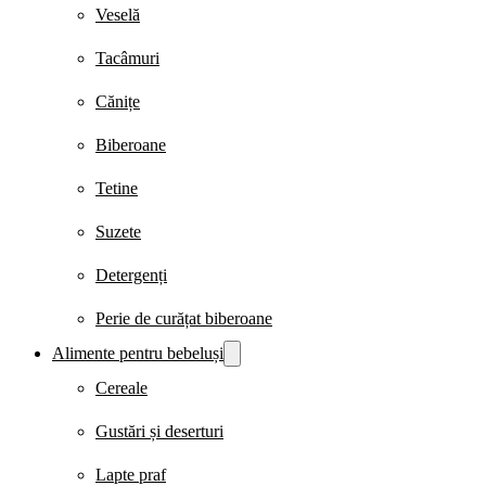
Veselă
Tacâmuri
Cănițe
Biberoane
Tetine
Suzete
Detergenți
Perie de curățat biberoane
Alimente pentru bebeluși
Cereale
Gustări și deserturi
Lapte praf