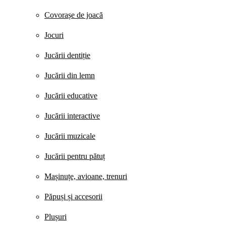
Covorașe de joacă
Jocuri
Jucării dentiție
Jucării din lemn
Jucării educative
Jucării interactive
Jucării muzicale
Jucării pentru pătuț
Mașinuțe, avioane, trenuri
Păpuși și accesorii
Plușuri