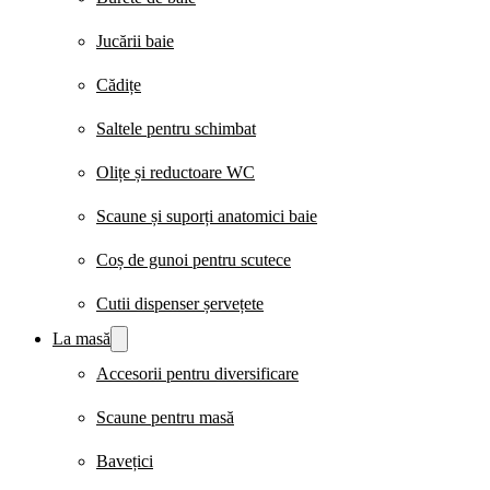
Jucării baie
Cădițe
Saltele pentru schimbat
Olițe și reductoare WC
Scaune și suporți anatomici baie
Coș de gunoi pentru scutece
Cutii dispenser șervețete
La masă
Accesorii pentru diversificare
Scaune pentru masă
Bavețici