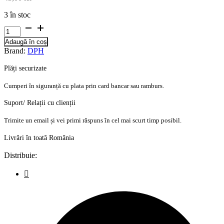
3 în stoc
Cantitate
Joc
Adaugă în coș
-
Brand:
DPH
Aventura
Pofticiosilor
Plăți securizate
Cumperi în siguranță cu plata prin card bancar sau ramburs.
Suport/ Relații cu clienții
Trimite un email și vei primi răspuns în cel mai scurt timp posibil.
Livrări în toată România
Distribuie: