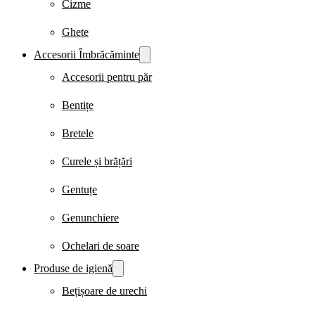
Cizme
Ghete
Accesorii Îmbrăcăminte
Accesorii pentru păr
Bentițe
Bretele
Curele și brățări
Gentuțe
Genunchiere
Ochelari de soare
Produse de igienă
Bețișoare de urechi