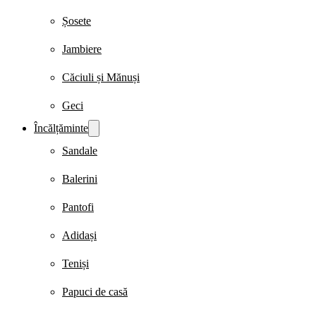
Șosete
Jambiere
Căciuli și Mănuși
Geci
Încălțăminte
Sandale
Balerini
Pantofi
Adidași
Teniși
Papuci de casă