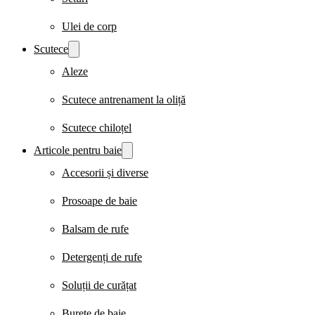
Ulei de corp
Scutece
Aleze
Scutece antrenament la oliță
Scutece chiloțel
Articole pentru baie
Accesorii și diverse
Prosoape de baie
Balsam de rufe
Detergenți de rufe
Soluții de curățat
Burete de baie