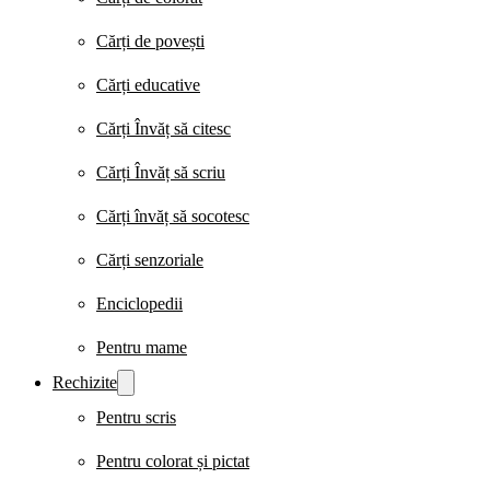
Cărți de povești
Cărți educative
Cărți Învăț să citesc
Cărți Învăț să scriu
Cărți învăț să socotesc
Cărți senzoriale
Enciclopedii
Pentru mame
Rechizite
Pentru scris
Pentru colorat și pictat