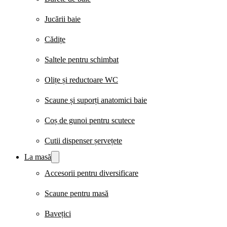
Jucării baie
Cădițe
Saltele pentru schimbat
Olițe și reductoare WC
Scaune și suporți anatomici baie
Coș de gunoi pentru scutece
Cutii dispenser șervețete
La masă
Accesorii pentru diversificare
Scaune pentru masă
Bavețici