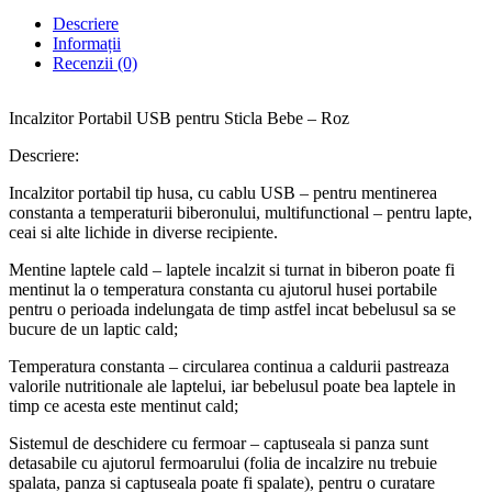
Descriere
Informații
Recenzii (0)
Incalzitor Portabil USB pentru Sticla Bebe – Roz
Descriere:
Incalzitor portabil tip husa, cu cablu USB – pentru mentinerea
constanta a temperaturii biberonului, multifunctional – pentru lapte,
ceai si alte lichide in diverse recipiente.
Mentine laptele cald – laptele incalzit si turnat in biberon poate fi
mentinut la o temperatura constanta cu ajutorul husei portabile
pentru o perioada indelungata de timp astfel incat bebelusul sa se
bucure de un laptic cald;
Temperatura constanta – circularea continua a caldurii pastreaza
valorile nutritionale ale laptelui, iar bebelusul poate bea laptele in
timp ce acesta este mentinut cald;
Sistemul de deschidere cu fermoar – captuseala si panza sunt
detasabile cu ajutorul fermoarului (folia de incalzire nu trebuie
spalata, panza si captuseala poate fi spalate), pentru o curatare