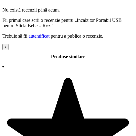
Incalzitor auto
Material lavabil
Nu există recenzii până acum.
Termoizolant
Preparare rapida
Fii primul care scrii o recenzie pentru „Incalzitor Portabil USB
Calitate
pentru Sticla Bebe – Roz”
Curatare usoara
Trebuie să fii
autentificat
pentru a publica o recenzie.
Comod
Universal
›
Material non-toxic
Materiale non-alergice
Produse similare
Termo Material usor
Ajustabil
Incalzeste
Dimensiune: 14 x 30cm
Lungime cablu: aprox. 62cm
Greutate: 60g
Alimentare prin cablu USB
Pachetul include o husa cu cablu USB.