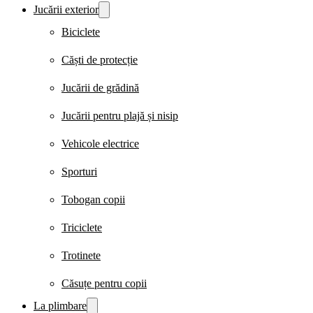
Jucării exterior
Biciclete
Căști de protecție
Jucării de grădină
Jucării pentru plajă și nisip
Vehicole electrice
Sporturi
Tobogan copii
Triciclete
Trotinete
Căsuțe pentru copii
La plimbare