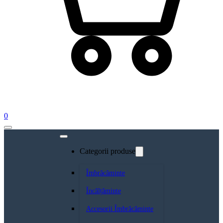
0
Categorii produse
Îmbrăcăminte
Încălțăminte
Accesorii Îmbrăcăminte