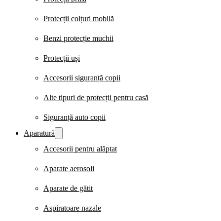
Protecții colțuri mobilă
Benzi protecție muchii
Protecții uși
Accesorii siguranță copii
Alte tipuri de protecții pentru casă
Siguranță auto copii
Aparatură
Accesorii pentru alăptat
Aparate aerosoli
Aparate de gătit
Aspiratoare nazale