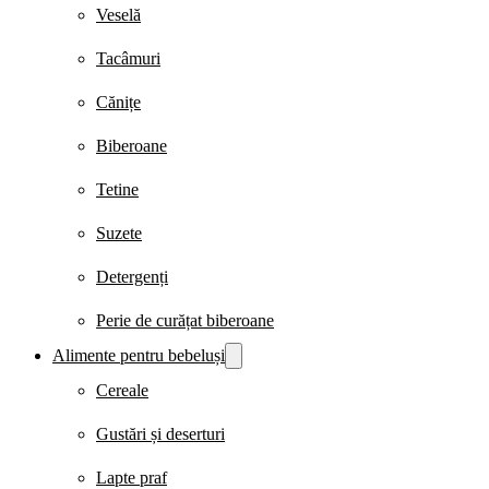
Veselă
Tacâmuri
Cănițe
Biberoane
Tetine
Suzete
Detergenți
Perie de curățat biberoane
Alimente pentru bebeluși
Cereale
Gustări și deserturi
Lapte praf