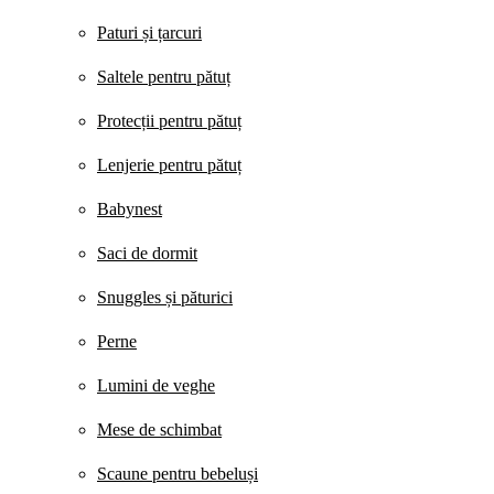
Paturi și țarcuri
Saltele pentru pătuț
Protecții pentru pătuț
Lenjerie pentru pătuț
Babynest
Saci de dormit
Snuggles și păturici
Perne
Lumini de veghe
Mese de schimbat
Scaune pentru bebeluși