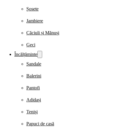
Șosete
Jambiere
Căciuli și Mănuși
Geci
Încălțăminte
Sandale
Balerini
Pantofi
Adidași
Teniși
Papuci de casă