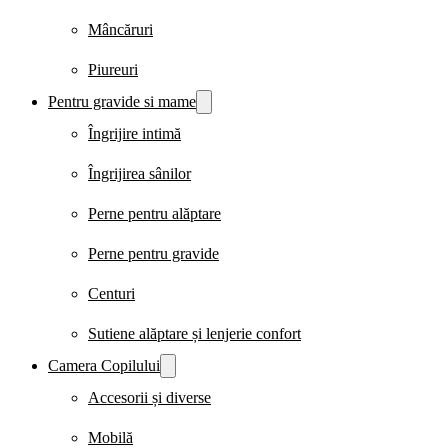
Mâncăruri
Piureuri
Pentru gravide si mame
Îngrijire intimă
Îngrijirea sânilor
Perne pentru alăptare
Perne pentru gravide
Centuri
Sutiene alăptare și lenjerie confort
Camera Copilului
Accesorii și diverse
Mobilă