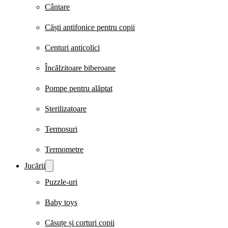
Cântare
Căști antifonice pentru copii
Centuri anticolici
Încălzitoare biberoane
Pompe pentru alăptat
Sterilizatoare
Termosuri
Termometre
Jucării
Puzzle-uri
Baby toys
Căsuțe și corturi copii