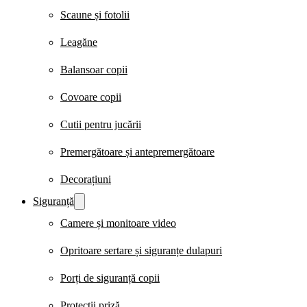
Scaune și fotolii
Leagăne
Balansoar copii
Covoare copii
Cutii pentru jucării
Premergătoare și antepremergătoare
Decorațiuni
Siguranță
Camere și monitoare video
Opritoare sertare și siguranțe dulapuri
Porți de siguranță copii
Protecții priză