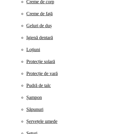
Creme de corp
Creme de față
Geluri de duș
Igienă dentară
Loțiuni
Protecție solară
Protecție de vară
Pudră de talc
Șampon
Săpunuri
Șervețele umede
Seturi