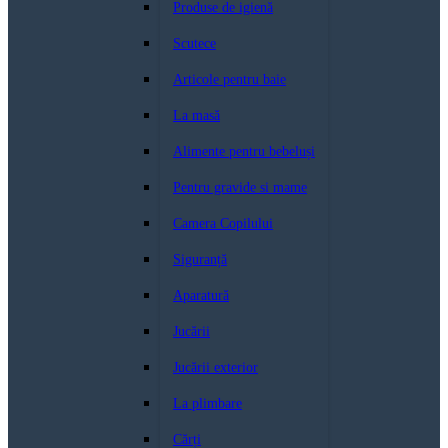
Produse de igienă
Scutece
Articole pentru baie
La masă
Alimente pentru bebeluși
Pentru gravide si mame
Camera Copilului
Siguranță
Aparatură
Jucării
Jucării exterior
La plimbare
Cărți