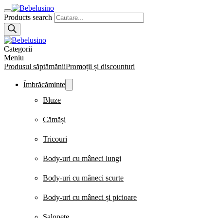
Products search
Categorii
Meniu
Produsul săptămănii
Promoții și discounturi
Îmbrăcăminte
Bluze
Cămăși
Tricouri
Body-uri cu mâneci lungi
Body-uri cu mâneci scurte
Body-uri cu mâneci și picioare
Salopete