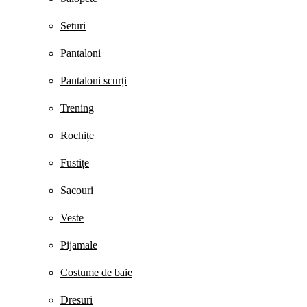
Seturi
Pantaloni
Pantaloni scurți
Trening
Rochițe
Fustițe
Sacouri
Veste
Pijamale
Costume de baie
Dresuri