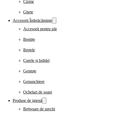
Cizme
Ghete
Accesorii Îmbrăcăminte
Accesorii pentru păr
Bentițe
Bretele
Curele și brățări
Gentuțe
Genunchiere
Ochelari de soare
Produse de igienă
Bețișoare de urechi