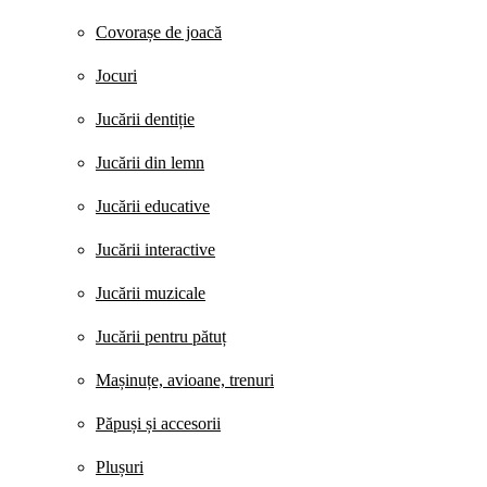
Covorașe de joacă
Jocuri
Jucării dentiție
Jucării din lemn
Jucării educative
Jucării interactive
Jucării muzicale
Jucării pentru pătuț
Mașinuțe, avioane, trenuri
Păpuși și accesorii
Plușuri