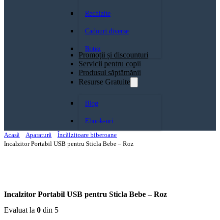
Rechizite
Cadouri diverse
Botez
Promoții și discounturi
Servicii pentru copii
Produsul săptămănii
Resurse Gratuite
Blog
Ebook-uri
Acasă
Aparatură
Încălzitoare biberoane
Incalzitor Portabil USB pentru Sticla Bebe – Roz
Incalzitor Portabil USB pentru Sticla Bebe – Roz
Evaluat la
0
din 5