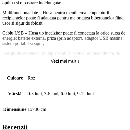
optima si o pastrare indelungata;
Multifunctionalitate – Husa pentru mentinerea temperaturii
recipientelor poate fi adaptata pentru majoritatea biberoanelor fiind
usor si sigur de folosit;
Cablu USB – Husa tip incalzitor poate fi conectata la orice sursa de
energie: baterie externa, priza (prin adaptor), adaptor USB masina;
sistem portabil si sigur;
Design de izolatie cu multiple straturi: catifea, multiconductor de
izolare termica, bumbac utilizat in aviatie, izolatie de incalzire de
Vezi mai mult ↓
baza sub tratament ignifug. Sistem de alimentare cu voltaj redus 5V,
izolatie termica prin conductor economic 1.18 A, putere 5.5 W,
termostat integrat
Culoare
Roz
Specificatii:
Vârstă
0-3 luni, 3-6 luni, 6-9 luni, 9-12 luni
Tip produs: Incalzitor
Husa termoizolanta
Dimensiune
15×30 cm
Utilizat pentru lichide
Caracteristici:
Recenzii