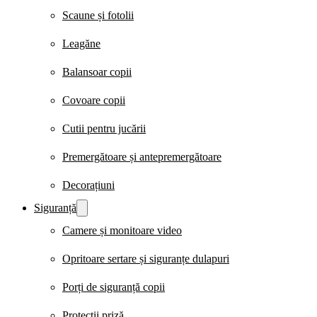
Scaune și fotolii
Leagăne
Balansoar copii
Covoare copii
Cutii pentru jucării
Premergătoare și antepremergătoare
Decorațiuni
Siguranță
Camere și monitoare video
Opritoare sertare și siguranțe dulapuri
Porți de siguranță copii
Protecții priză