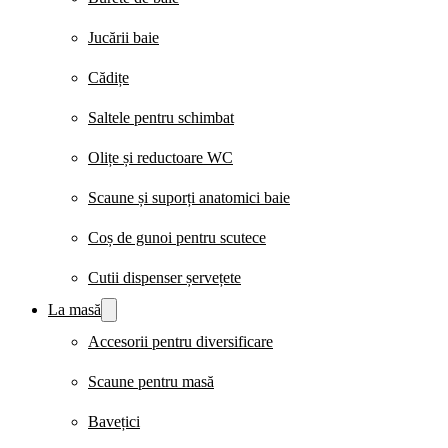
Jucării baie
Cădițe
Saltele pentru schimbat
Olițe și reductoare WC
Scaune și suporți anatomici baie
Coș de gunoi pentru scutece
Cutii dispenser șervețete
La masă
Accesorii pentru diversificare
Scaune pentru masă
Bavețici