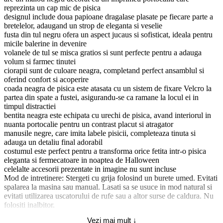
reprezinta un cap mic de pisica
designul include doua papioane dragalase plasate pe fiecare parte a
bretelelor, adaugand un strop de eleganta si veselie
fusta din tul negru ofera un aspect jucaus si sofisticat, ideala pentru
micile balerine in devenire
volanele de tul se misca gratios si sunt perfecte pentru a adauga
volum si farmec tinutei
ciorapii sunt de culoare neagra, completand perfect ansamblul si
oferind confort si acoperire
coada neagra de pisica este atasata cu un sistem de fixare Velcro la
partea din spate a fustei, asigurandu-se ca ramane la locul ei in
timpul distractiei
bentita neagra este echipata cu urechi de pisica, avand interiorul in
nuanta portocalie pentru un contrast placut si atragator
manusile negre, care imita labele pisicii, completeaza tinuta si
adauga un detaliu final adorabil
costumul este perfect pentru a transforma orice fetita intr-o pisica
eleganta si fermecatoare in noaptea de Halloween
celelalte accesorii prezentate in imagine nu sunt incluse
Mod de intretinere: Stergeti cu grija folosind un burete umed. Evitati
spalarea la masina sau manual. Lasati sa se usuce in mod natural si
evitati utilizarea uscatorului de rufe sau a altor surse de caldura. Nu
folositi inalbitor.
Vezi mai mult ↓
Setul include: