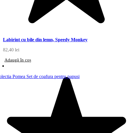
Labirint cu bile din lemn, Speedy Monkey
82,40
lei
Adaugă în coș