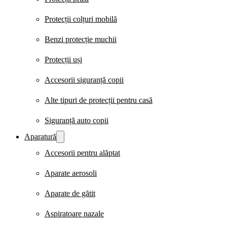
Protecții colțuri mobilă
Benzi protecție muchii
Protecții uși
Accesorii siguranță copii
Alte tipuri de protecții pentru casă
Siguranță auto copii
Aparatură
Accesorii pentru alăptat
Aparate aerosoli
Aparate de gătit
Aspiratoare nazale