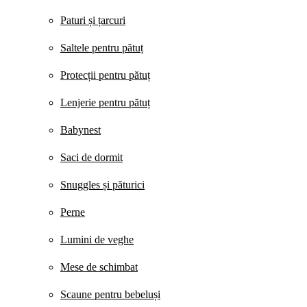
Paturi și țarcuri
Saltele pentru pătuț
Protecții pentru pătuț
Lenjerie pentru pătuț
Babynest
Saci de dormit
Snuggles și păturici
Perne
Lumini de veghe
Mese de schimbat
Scaune pentru bebeluși