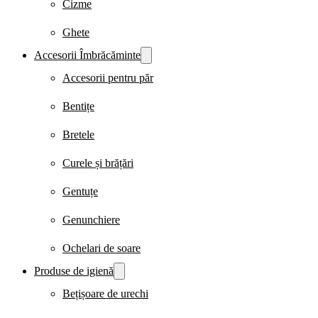
Cizme
Ghete
Accesorii Îmbrăcăminte
Accesorii pentru păr
Bentițe
Bretele
Curele și brățări
Gentuțe
Genunchiere
Ochelari de soare
Produse de igienă
Bețișoare de urechi