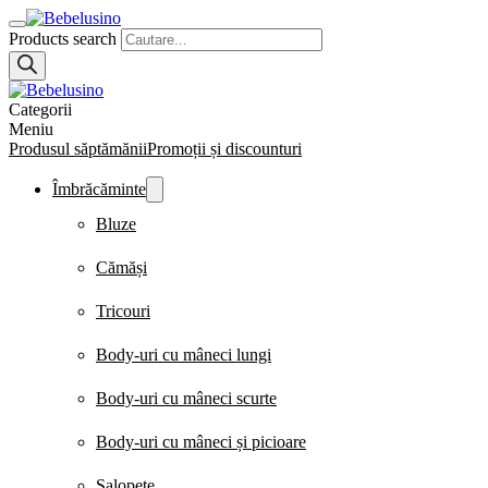
Products search
Categorii
Meniu
Produsul săptămănii
Promoții și discounturi
Îmbrăcăminte
Bluze
Cămăși
Tricouri
Body-uri cu mâneci lungi
Body-uri cu mâneci scurte
Body-uri cu mâneci și picioare
Salopete