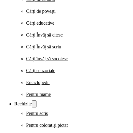
Cărți de povești
Cărți educative
Cărți Învăț să citesc
Cărți Învăț să scriu
Cărți învăț să socotesc
Cărți senzoriale
Enciclopedii
Pentru mame
Rechizite
Pentru scris
Pentru colorat și pictat