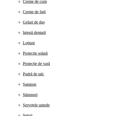
Creme de corp
Creme de față
Geluri de duș
Igienă dentară
Loțiuni
Protecție solară
Protecție de vară
Pudră de talc
Șampon
Săpunuri
Șervețele umede
Seturi