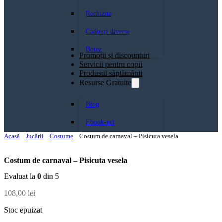
Rechizite
Cadouri diverse
Botez
Promoții și discounturi
Servicii pentru copii
Produsul săptămănii
Resurse Gratuite
Blog
Ebook-uri
Acasă
Jucării
Costume
Costum de carnaval – Pisicuta vesela
Costum de carnaval – Pisicuta vesela
Evaluat la
0
din 5
108,00
lei
Stoc epuizat