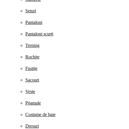
Seturi
Pantaloni
Pantaloni scurți
Trening
Rochițe
Fustițe
Sacouri
Veste
Pijamale
Costume de baie
Dresuri