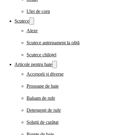
Ulei de corp
Scutece
Aleze
Scutece antrenament la oliță
Scutece chiloțel
Articole pentru baie
Accesorii și diverse
Prosoape de baie
Balsam de rufe
Detergenți de rufe
Soluții de curățat
Burete de baie