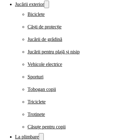
Jucării exterior
Biciclete
Căști de protecție
Jucării de grădină
Jucării pentru plajă și nisip
Vehicole electrice
Sporturi
Tobogan copii
Triciclete
Trotinete
Căsuțe pentru copii
La plimbare