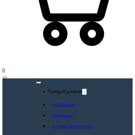
0
Categorii produse
Îmbrăcăminte
Încălțăminte
Accesorii Îmbrăcăminte