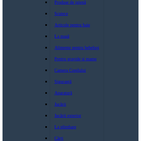
Produse de igienă
Scutece
Articole pentru baie
La masă
Alimente pentru bebeluși
Pentru gravide si mame
Camera Copilului
Siguranță
Aparatură
Jucării
Jucării exterior
La plimbare
Cărți