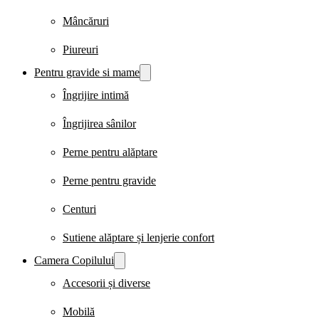
Mâncăruri
Piureuri
Pentru gravide si mame
Îngrijire intimă
Îngrijirea sânilor
Perne pentru alăptare
Perne pentru gravide
Centuri
Sutiene alăptare și lenjerie confort
Camera Copilului
Accesorii și diverse
Mobilă