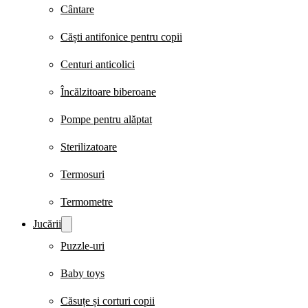
Cântare
Căști antifonice pentru copii
Centuri anticolici
Încălzitoare biberoane
Pompe pentru alăptat
Sterilizatoare
Termosuri
Termometre
Jucării
Puzzle-uri
Baby toys
Căsuțe și corturi copii