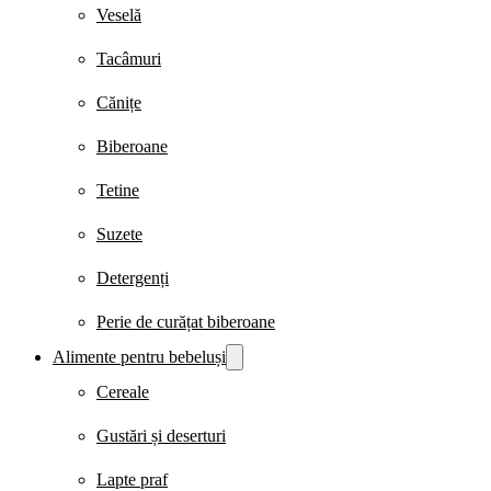
Veselă
Tacâmuri
Cănițe
Biberoane
Tetine
Suzete
Detergenți
Perie de curățat biberoane
Alimente pentru bebeluși
Cereale
Gustări și deserturi
Lapte praf