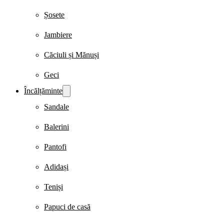
Șosete
Jambiere
Căciuli și Mănuși
Geci
Încălțăminte
Sandale
Balerini
Pantofi
Adidași
Teniși
Papuci de casă