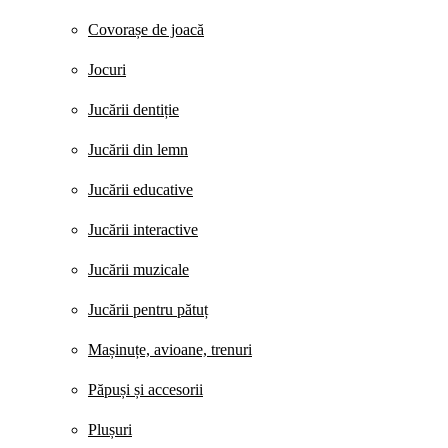
Covorașe de joacă
Jocuri
Jucării dentiție
Jucării din lemn
Jucării educative
Jucării interactive
Jucării muzicale
Jucării pentru pătuț
Mașinuțe, avioane, trenuri
Păpuși și accesorii
Plușuri