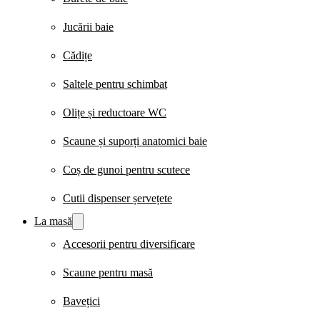
Jucării baie
Cădițe
Saltele pentru schimbat
Olițe și reductoare WC
Scaune și suporți anatomici baie
Coș de gunoi pentru scutece
Cutii dispenser șervețete
La masă
Accesorii pentru diversificare
Scaune pentru masă
Bavețici