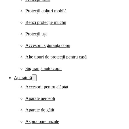
Protecții colțuri mobilă
Benzi protecție muchii
Protecții uși
Accesorii siguranță copii
Alte tipuri de protecții pentru casă
Siguranță auto copii
Aparatură
Accesorii pentru alăptat
Aparate aerosoli
Aparate de gătit
Aspiratoare nazale