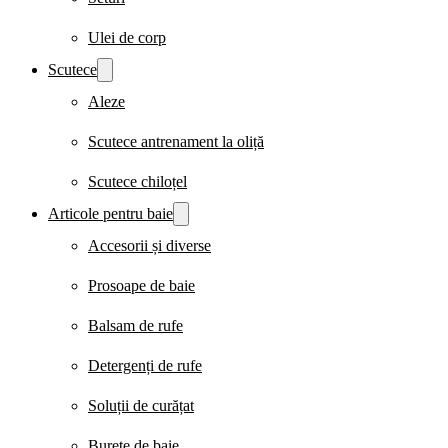
Ulei de corp
Scutece
Aleze
Scutece antrenament la oliță
Scutece chiloțel
Articole pentru baie
Accesorii și diverse
Prosoape de baie
Balsam de rufe
Detergenți de rufe
Soluții de curățat
Burete de baie