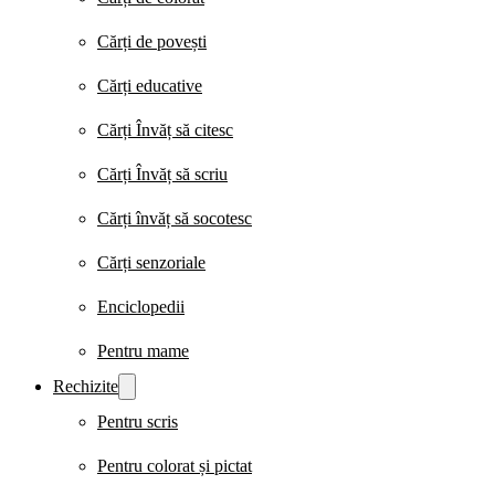
Cărți de povești
Cărți educative
Cărți Învăț să citesc
Cărți Învăț să scriu
Cărți învăț să socotesc
Cărți senzoriale
Enciclopedii
Pentru mame
Rechizite
Pentru scris
Pentru colorat și pictat