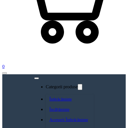
0
Categorii produse
Îmbrăcăminte
Încălțăminte
Accesorii Îmbrăcăminte