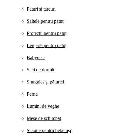
Paturi și țarcuri
Saltele pentru pătuț
Protecții pentru pătuț
Lenjerie pentru pătuț
Babynest
Saci de dormit
Snuggles și păturici
Perne
Lumini de veghe
Mese de schimbat
Scaune pentru bebeluși