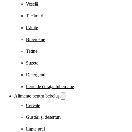
Veselă
Tacâmuri
Cănițe
Biberoane
Tetine
Suzete
Detergenți
Perie de curățat biberoane
Alimente pentru bebeluși
Cereale
Gustări și deserturi
Lapte praf