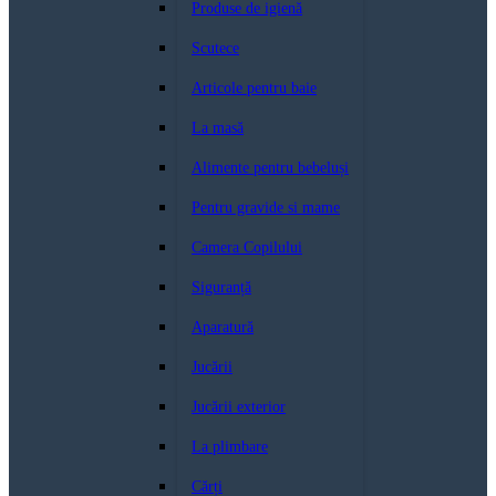
Produse de igienă
Scutece
Articole pentru baie
La masă
Alimente pentru bebeluși
Pentru gravide si mame
Camera Copilului
Siguranță
Aparatură
Jucării
Jucării exterior
La plimbare
Cărți