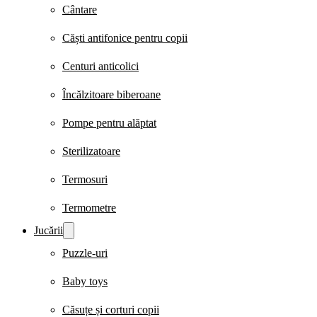
Cântare
Căști antifonice pentru copii
Centuri anticolici
Încălzitoare biberoane
Pompe pentru alăptat
Sterilizatoare
Termosuri
Termometre
Jucării
Puzzle-uri
Baby toys
Căsuțe și corturi copii