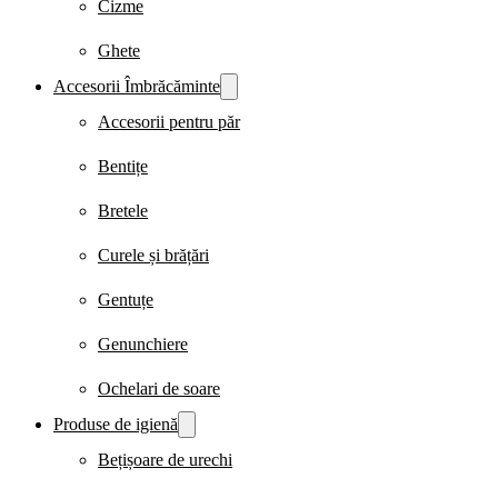
Cizme
Ghete
Accesorii Îmbrăcăminte
Accesorii pentru păr
Bentițe
Bretele
Curele și brățări
Gentuțe
Genunchiere
Ochelari de soare
Produse de igienă
Bețișoare de urechi