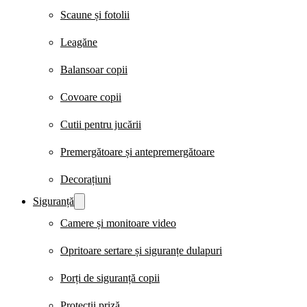
Scaune și fotolii
Leagăne
Balansoar copii
Covoare copii
Cutii pentru jucării
Premergătoare și antepremergătoare
Decorațiuni
Siguranță
Camere și monitoare video
Opritoare sertare și siguranțe dulapuri
Porți de siguranță copii
Protecții priză