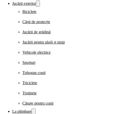
Jucării exterior
Biciclete
Căști de protecție
Jucării de grădină
Jucării pentru plajă și nisip
Vehicole electrice
Sporturi
Tobogan copii
Triciclete
Trotinete
Căsuțe pentru copii
La plimbare