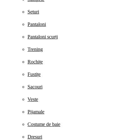
Seturi
Pantaloni
Pantaloni scurți
Trening
Rochițe
Fustițe
Sacouri
Veste
Pijamale
Costume de baie
Dresuri