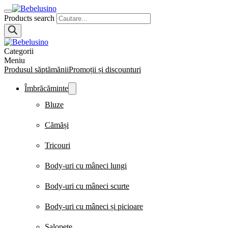
Products search
Categorii
Meniu
Produsul săptămănii
Promoții și discounturi
Îmbrăcăminte
Bluze
Cămăși
Tricouri
Body-uri cu mâneci lungi
Body-uri cu mâneci scurte
Body-uri cu mâneci și picioare
Salopete