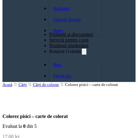
Rechizite
Cadouri diverse
Botez
Promoții și discounturi
Servicii pentru copii
Produsul săptămănii
Resurse Gratuite
Blog
Ebook-uri
Acasă
Cărți
Cărți de colorat
Colorez pisici – carte de colorat
Colorez pisici – carte de colorat
Evaluat la
0
din 5
17,00
lei