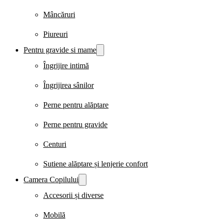
Mâncăruri
Piureuri
Pentru gravide si mame
Îngrijire intimă
Îngrijirea sânilor
Perne pentru alăptare
Perne pentru gravide
Centuri
Sutiene alăptare și lenjerie confort
Camera Copilului
Accesorii și diverse
Mobilă