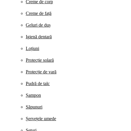
Creme de corp
Creme de față
Geluri de duș
Igienă dentară
Loțiuni
Protecție solară
Protecție de vară
Pudră de talc
Șampon
Săpunuri
Șervețele umede
Seturi