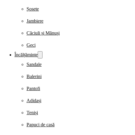
Șosete
Jambiere
Căciuli și Mănuși
Geci
Încălțăminte
Sandale
Balerini
Pantofi
Adidași
Teniși
Papuci de casă