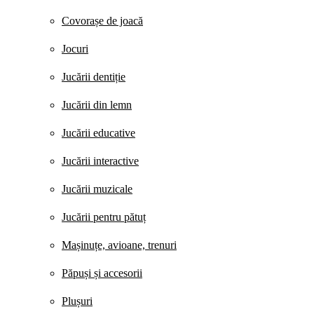
Covorașe de joacă
Jocuri
Jucării dentiție
Jucării din lemn
Jucării educative
Jucării interactive
Jucării muzicale
Jucării pentru pătuț
Mașinuțe, avioane, trenuri
Păpuși și accesorii
Plușuri