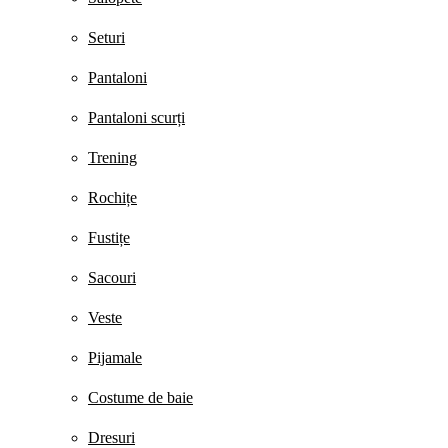
Seturi
Pantaloni
Pantaloni scurți
Trening
Rochițe
Fustițe
Sacouri
Veste
Pijamale
Costume de baie
Dresuri