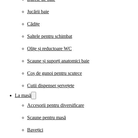
Jucării baie
Cădițe
Saltele pentru schimbat
Olițe și reductoare WC
Scaune și suporți anatomici baie
Coș de gunoi pentru scutece
Cutii dispenser șervețete
La masă
Accesorii pentru diversificare
Scaune pentru masă
Bavețici