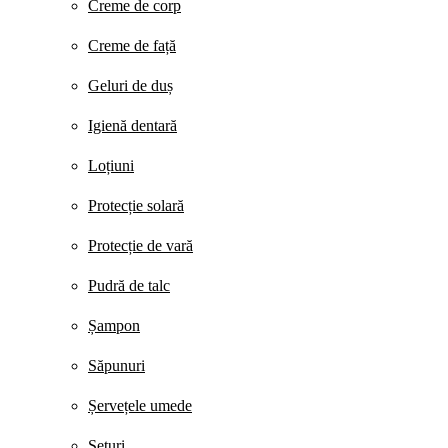
Creme de corp
Creme de față
Geluri de duș
Igienă dentară
Loțiuni
Protecție solară
Protecție de vară
Pudră de talc
Șampon
Săpunuri
Șervețele umede
Seturi