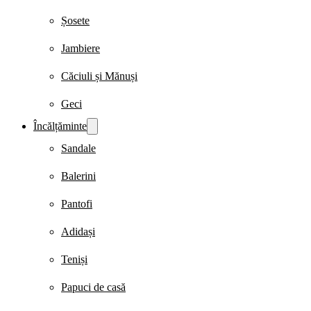
Șosete
Jambiere
Căciuli și Mănuși
Geci
Încălțăminte
Sandale
Balerini
Pantofi
Adidași
Teniși
Papuci de casă