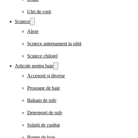
Ulei de corp
Scutece
Aleze
Scutece antrenament la oliță
Scutece chiloțel
Articole pentru baie
Accesorii și diverse
Prosoape de baie
Balsam de rufe
Detergenți de rufe
Soluții de curățat
Burete de baie