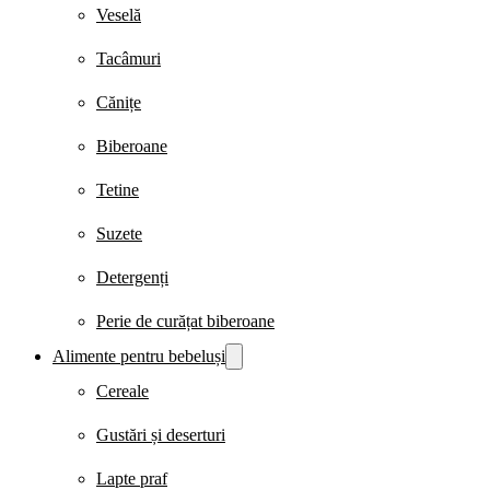
Veselă
Tacâmuri
Cănițe
Biberoane
Tetine
Suzete
Detergenți
Perie de curățat biberoane
Alimente pentru bebeluși
Cereale
Gustări și deserturi
Lapte praf