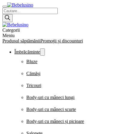
Products
search
Categorii
Meniu
Produsul săptămănii
Promoții și discounturi
Îmbrăcăminte
Bluze
Cămăși
Tricouri
Body-uri cu mâneci lungi
Body-uri cu mâneci scurte
Body-uri cu mâneci și picioare
Salopete