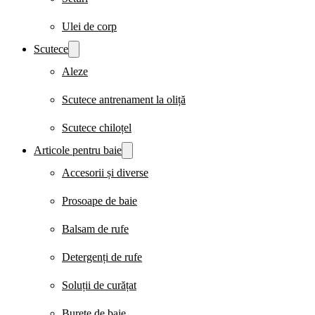
Ulei de corp
Scutece
Aleze
Scutece antrenament la oliță
Scutece chiloțel
Articole pentru baie
Accesorii și diverse
Prosoape de baie
Balsam de rufe
Detergenți de rufe
Soluții de curățat
Burete de baie