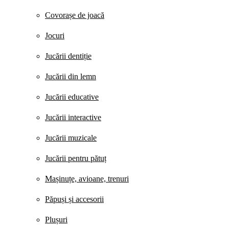
Covorașe de joacă
Jocuri
Jucării dentiție
Jucării din lemn
Jucării educative
Jucării interactive
Jucării muzicale
Jucării pentru pătuț
Mașinuțe, avioane, trenuri
Păpuși și accesorii
Plușuri