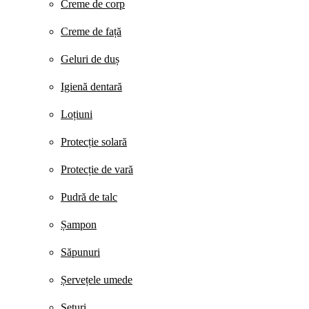
Creme de corp
Creme de față
Geluri de duș
Igienă dentară
Loțiuni
Protecție solară
Protecție de vară
Pudră de talc
Șampon
Săpunuri
Șervețele umede
Seturi