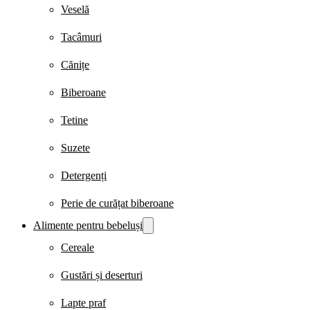
Veselă
Tacâmuri
Cănițe
Biberoane
Tetine
Suzete
Detergenți
Perie de curățat biberoane
Alimente pentru bebeluși
Cereale
Gustări și deserturi
Lapte praf