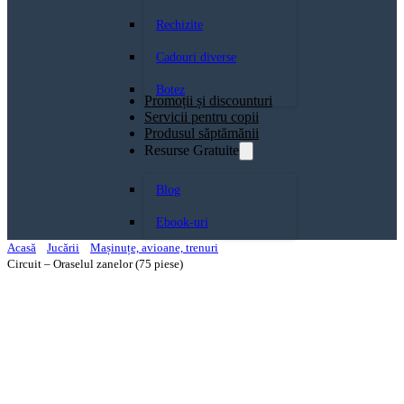
Rechizite
Cadouri diverse
Botez
Promoții și discounturi
Servicii pentru copii
Produsul săptămănii
Resurse Gratuite
Blog
Ebook-uri
Acasă
Jucării
Mașinuțe, avioane, trenuri
Circuit – Oraselul zanelor (75 piese)