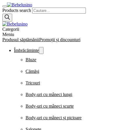
Products search
Categorii
Meniu
Produsul săptămănii
Promoții și discounturi
Îmbrăcăminte
Bluze
Cămăși
Tricouri
Body-uri cu mâneci lungi
Body-uri cu mâneci scurte
Body-uri cu mâneci și picioare
Salopete