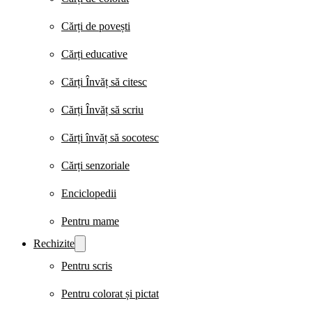
Cărți de povești
Cărți educative
Cărți Învăț să citesc
Cărți Învăț să scriu
Cărți învăț să socotesc
Cărți senzoriale
Enciclopedii
Pentru mame
Rechizite
Pentru scris
Pentru colorat și pictat