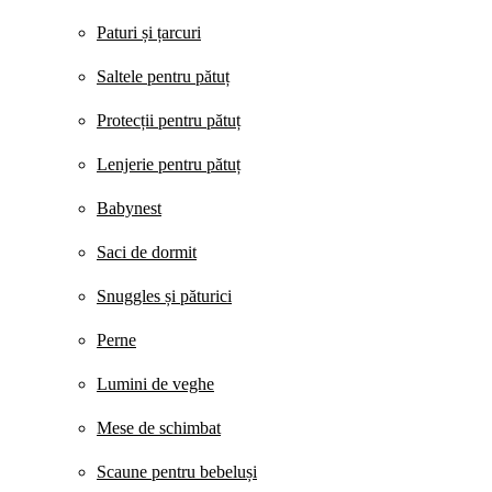
Paturi și țarcuri
Saltele pentru pătuț
Protecții pentru pătuț
Lenjerie pentru pătuț
Babynest
Saci de dormit
Snuggles și păturici
Perne
Lumini de veghe
Mese de schimbat
Scaune pentru bebeluși