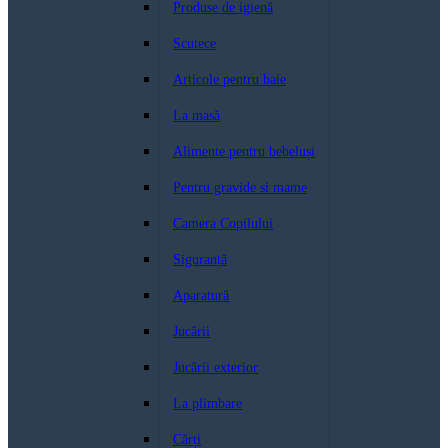
Produse de igienă
Scutece
Articole pentru baie
La masă
Alimente pentru bebeluși
Pentru gravide si mame
Camera Copilului
Siguranță
Aparatură
Jucării
Jucării exterior
La plimbare
Cărți