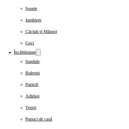
Șosete
Jambiere
Căciuli și Mănuși
Geci
Încălțăminte
Sandale
Balerini
Pantofi
Adidași
Teniși
Papuci de casă