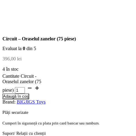
Circuit – Oraselul zanelor (75 piese)
Evaluat la
0
din 5
396,00
lei
4 în stoc
Cantitate Circuit -
Oraselul zanelor (75
piese)
Adaugă în coș
Brand:
BIGJIGS Toys
Plăți securizate
Cumperi în siguranță cu plata prin card bancar sau ramburs.
Suport/ Relații cu clienții