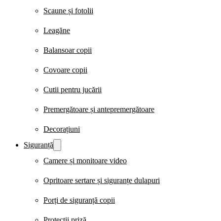
Scaune și fotolii
Leagăne
Balansoar copii
Covoare copii
Cutii pentru jucării
Premergătoare și antepremergătoare
Decorațiuni
Siguranță
Camere și monitoare video
Opritoare sertare și siguranțe dulapuri
Porți de siguranță copii
Protecții priză