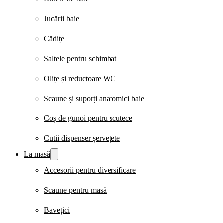
Jucării baie
Cădițe
Saltele pentru schimbat
Olițe și reductoare WC
Scaune și suporți anatomici baie
Coș de gunoi pentru scutece
Cutii dispenser șervețete
La masă
Accesorii pentru diversificare
Scaune pentru masă
Bavețici