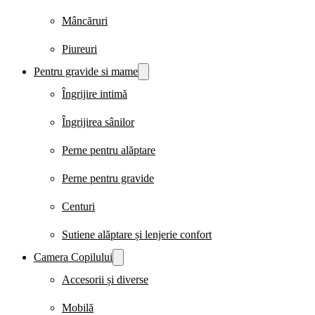
Mâncăruri
Piureuri
Pentru gravide si mame
Îngrijire intimă
Îngrijirea sânilor
Perne pentru alăptare
Perne pentru gravide
Centuri
Sutiene alăptare și lenjerie confort
Camera Copilului
Accesorii și diverse
Mobilă