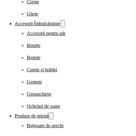
Cizme
Ghete
Accesorii Îmbrăcăminte
Accesorii pentru păr
Bentițe
Bretele
Curele și brățări
Gentuțe
Genunchiere
Ochelari de soare
Produse de igienă
Bețișoare de urechi