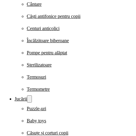
Cântare
Căști antifonice pentru copii
Centuri anticolici
Încălzitoare biberoane
Pompe pentru alăptat
Sterilizatoare
Termosuri
Termometre
Jucării
Puzzle-uri
Baby toys
Căsuțe și corturi copii