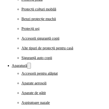
Protecții colțuri mobilă
Benzi protecție muchii
Protecții uși
Accesorii siguranță copii
Alte tipuri de protecții pentru casă
Siguranță auto copii
Aparatură
Accesorii pentru alăptat
Aparate aerosoli
Aparate de gătit
Aspiratoare nazale