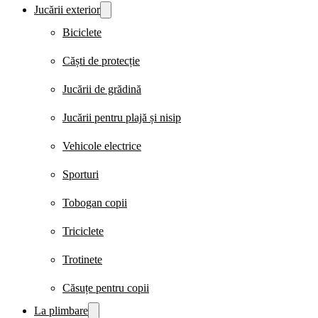
Jucării exterior
Biciclete
Căști de protecție
Jucării de grădină
Jucării pentru plajă și nisip
Vehicole electrice
Sporturi
Tobogan copii
Triciclete
Trotinete
Căsuțe pentru copii
La plimbare