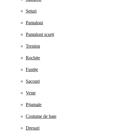
Seturi
Pantaloni
Pantaloni scurți
Trening
Rochițe
Fustițe
Sacouri
Veste
Pijamale
Costume de baie
Dresuri