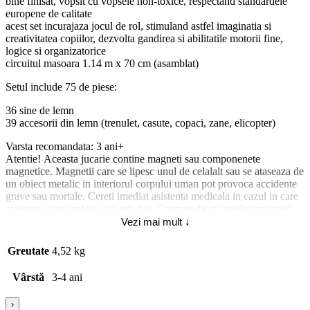
bine finisat, vopsit cu vopsele non-toxice, respectand standardele
europene de calitate
acest set incurajaza jocul de rol, stimuland astfel imaginatia si
creativitatea copiilor, dezvolta gandirea si abilitatile motorii fine,
logice si organizatorice
circuitul masoara 1.14 m x 70 cm (asamblat)
Setul include 75 de piese:
36 sine de lemn
39 accesorii din lemn (trenulet, casute, copaci, zane, elicopter)
Varsta recomandata: 3 ani+
Atentie! Aceasta jucarie contine magneti sau componenete
magnetice. Magnetii care se lipesc unul de celalalt sau se ataseaza de
un obiect metalic in interiorul corpului uman pot provoca accidente
grave sau mortale. Cereti imediat asistenta medicala in cazul in care
magnetii sunt inghititi sau inhalati. Contraindicat copiilor mai mici
de 3 ani. Jucaria/produsul poate contine piese mici care se pot inghiti
Vezi mai mult ↓
sau inhala existand pericolul de sufocare sau nu este potrivita
copiilor mai mici de 3 ani. Nu lasati ambalajele jucariilor/produselor
Greutate
4,52 kg
la indemana copiilor. Indepartati orice ambalaj al jucariei/produsului
inainte de a da jucaria/produsul copilului. Va rugam sa supravegheati
Vârstă
3-4 ani
copilul in timp ce se joaca/foloseste acest produs. Pastrati
instructiunile si etichetele pentru referinte viitoare. Pastrati
›
jucaria/produsul departe de foc, feriti jucaria/produsul de temperaturi