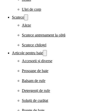
Ulei de corp
Scutece
Aleze
Scutece antrenament la oliță
Scutece chiloțel
Articole pentru baie
Accesorii și diverse
Prosoape de baie
Balsam de rufe
Detergenți de rufe
Soluții de curățat
Burete de baie