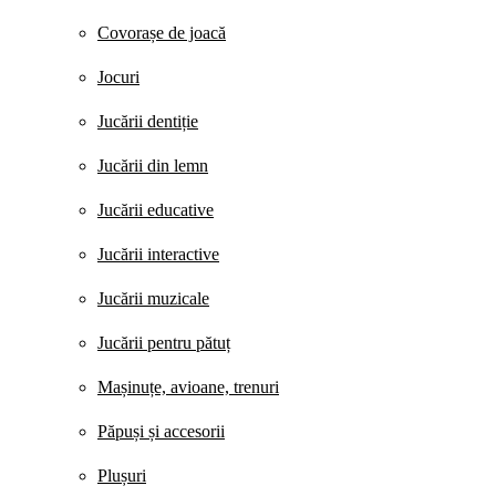
Covorașe de joacă
Jocuri
Jucării dentiție
Jucării din lemn
Jucării educative
Jucării interactive
Jucării muzicale
Jucării pentru pătuț
Mașinuțe, avioane, trenuri
Păpuși și accesorii
Plușuri