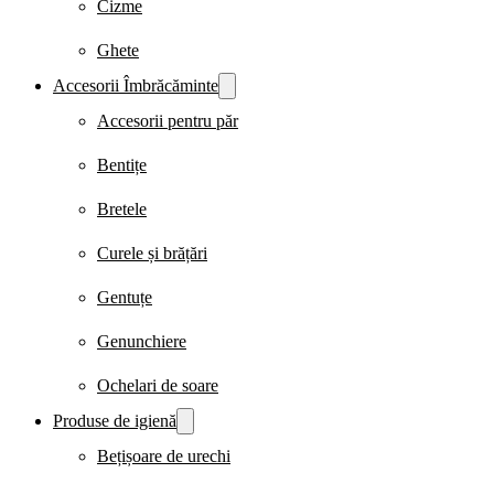
Cizme
Ghete
Accesorii Îmbrăcăminte
Accesorii pentru păr
Bentițe
Bretele
Curele și brățări
Gentuțe
Genunchiere
Ochelari de soare
Produse de igienă
Bețișoare de urechi