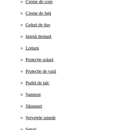
Creme de corp
Creme de față
Geluri de duș
Igienă dentară
Loțiuni
Protecție solară
Protecție de vară
Pudră de talc
Șampon
Săpunuri
Șervețele umede
Seturi