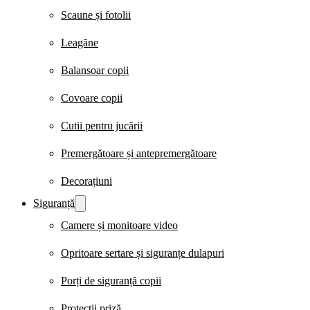
Scaune și fotolii
Leagăne
Balansoar copii
Covoare copii
Cutii pentru jucării
Premergătoare și antepremergătoare
Decorațiuni
Siguranță
Camere și monitoare video
Opritoare sertare și siguranțe dulapuri
Porți de siguranță copii
Protecții priză