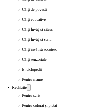
Cărți de povești
Cărți educative
Cărți Învăț să citesc
Cărți Învăț să scriu
Cărți învăț să socotesc
Cărți senzoriale
Enciclopedii
Pentru mame
Rechizite
Pentru scris
Pentru colorat și pictat