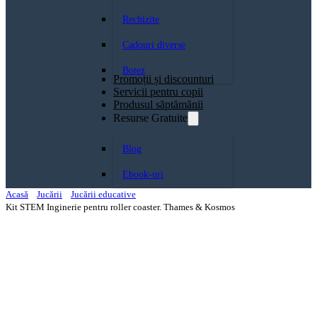
Rechizite
Cadouri diverse
Botez
Promoții și discounturi
Servicii pentru copii
Produsul săptămănii
Resurse Gratuite
Blog
Ebook-uri
Acasă
Jucării
Jucării educative
Kit STEM Inginerie pentru roller coaster. Thames & Kosmos