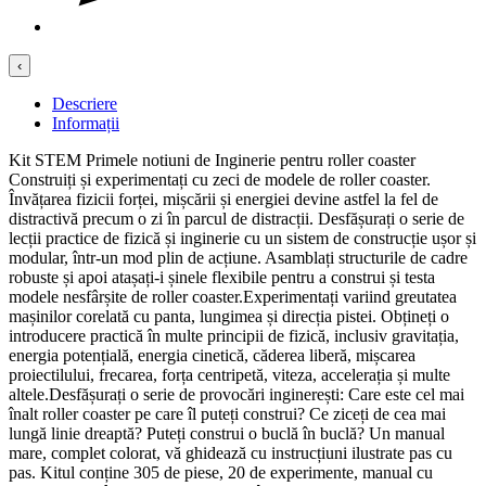
‹
Descriere
Informații
Kit STEM Primele notiuni de Inginerie pentru roller coaster
Construiți și experimentați cu zeci de modele de roller coaster.
Învățarea fizicii forței, mișcării și energiei devine astfel la fel de
distractivă precum o zi în parcul de distracții. Desfășurați o serie de
lecții practice de fizică și inginerie cu un sistem de construcție ușor și
modular, într-un mod plin de acțiune. Asamblați structurile de cadre
robuste și apoi atașați-i șinele flexibile pentru a construi și testa
modele nesfârșite de roller coaster.Experimentați variind greutatea
mașinilor corelată cu panta, lungimea și direcția pistei. Obțineți o
introducere practică în multe principii de fizică, inclusiv gravitația,
energia potențială, energia cinetică, căderea liberă, mișcarea
proiectilului, frecarea, forța centripetă, viteza, accelerația și multe
altele.Desfășurați o serie de provocări inginerești: Care este cel mai
înalt roller coaster pe care îl puteți construi? Ce ziceți de cea mai
lungă linie dreaptă? Puteți construi o buclă în buclă? Un manual
mare, complet colorat, vă ghidează cu instrucțiuni ilustrate pas cu
pas. Kitul conține 305 de piese, 20 de experimente, manual cu