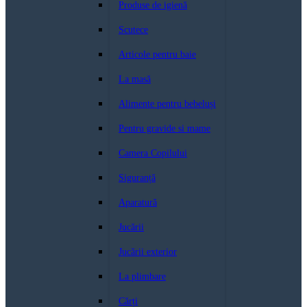
Produse de igienă
Scutece
Articole pentru baie
La masă
Alimente pentru bebeluși
Pentru gravide si mame
Camera Copilului
Siguranță
Aparatură
Jucării
Jucării exterior
La plimbare
Cărți