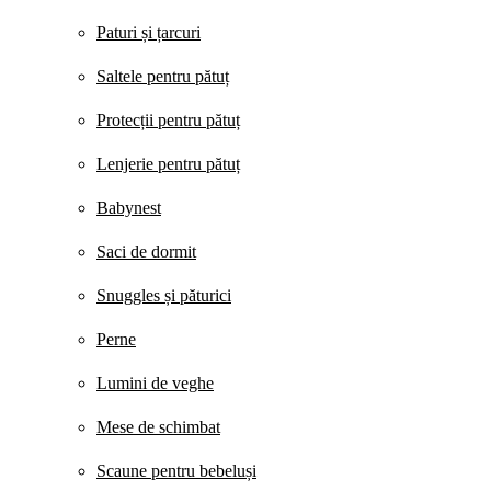
Paturi și țarcuri
Saltele pentru pătuț
Protecții pentru pătuț
Lenjerie pentru pătuț
Babynest
Saci de dormit
Snuggles și păturici
Perne
Lumini de veghe
Mese de schimbat
Scaune pentru bebeluși