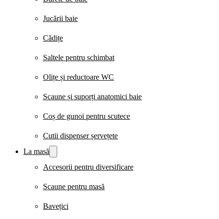
Jucării baie
Cădițe
Saltele pentru schimbat
Olițe și reductoare WC
Scaune și suporți anatomici baie
Coș de gunoi pentru scutece
Cutii dispenser șervețete
La masă
Accesorii pentru diversificare
Scaune pentru masă
Bavețici