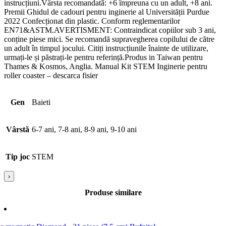
instrucțiuni.Vârsta recomandată: +6 împreuna cu un adult, +8 ani.
Premii Ghidul de cadouri pentru inginerie al Universității Purdue
2022 Confecționat din plastic. Conform reglementarilor
EN71&ASTM.AVERTISMENT: Contraindicat copiilor sub 3 ani,
conține piese mici. Se recomandă supravegherea copilului de către
un adult în timpul jocului. Citiți instrucțiunile înainte de utilizare,
urmați-le și păstrați-le pentru referință.Produs in Taiwan pentru
Thames & Kosmos, Anglia. Manual Kit STEM Inginerie pentru
roller coaster – descarca fisier
Gen
Baieti
Vârstă
6-7 ani, 7-8 ani, 8-9 ani, 9-10 ani
Tip joc
STEM
›
Produse similare