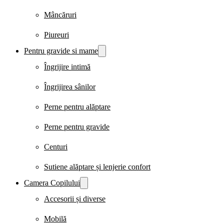
Mâncăruri
Piureuri
Pentru gravide si mame
Îngrijire intimă
Îngrijirea sânilor
Perne pentru alăptare
Perne pentru gravide
Centuri
Sutiene alăptare și lenjerie confort
Camera Copilului
Accesorii și diverse
Mobilă