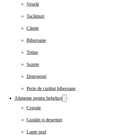
Veselă
Tacâmuri
Cănițe
Biberoane
Tetine
Suzete
Detergenți
Perie de curățat biberoane
Alimente pentru bebeluși
Cereale
Gustări și deserturi
Lapte praf