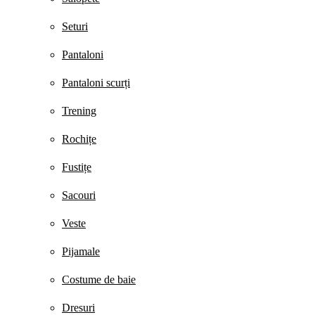
Seturi
Pantaloni
Pantaloni scurți
Trening
Rochițe
Fustițe
Sacouri
Veste
Pijamale
Costume de baie
Dresuri