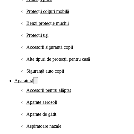
Protecții colțuri mobilă
Benzi protecție muchii
Protecții uși
Accesorii siguranță copii
Alte tipuri de protecții pentru casă
Siguranță auto copii
Aparatură
Accesorii pentru alăptat
Aparate aerosoli
Aparate de gătit
Aspiratoare nazale