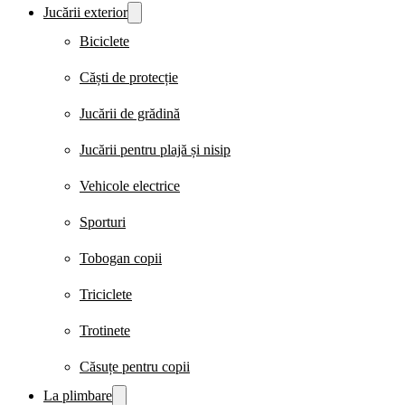
Jucării exterior
Biciclete
Căști de protecție
Jucării de grădină
Jucării pentru plajă și nisip
Vehicole electrice
Sporturi
Tobogan copii
Triciclete
Trotinete
Căsuțe pentru copii
La plimbare