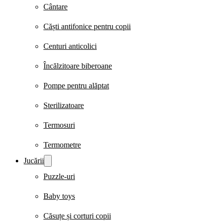
Cântare
Căști antifonice pentru copii
Centuri anticolici
Încălzitoare biberoane
Pompe pentru alăptat
Sterilizatoare
Termosuri
Termometre
Jucării
Puzzle-uri
Baby toys
Căsuțe și corturi copii