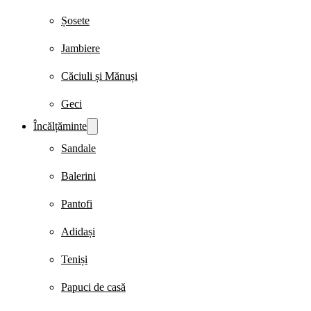
Șosete
Jambiere
Căciuli și Mănuși
Geci
Încălțăminte
Sandale
Balerini
Pantofi
Adidași
Teniși
Papuci de casă