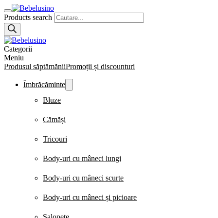
Products search
Categorii
Meniu
Produsul săptămănii
Promoții și discounturi
Îmbrăcăminte
Bluze
Cămăși
Tricouri
Body-uri cu mâneci lungi
Body-uri cu mâneci scurte
Body-uri cu mâneci și picioare
Salopete