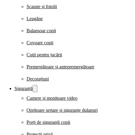
Scaune și fotolii
Leagăne
Balansoar copii
Covoare copii
Cutii pentru jucării
Premergătoare și antepremergătoare
Decorațiuni
Siguranță
Camere și monitoare video
Opritoare sertare și siguranțe dulapuri
Porți de siguranță copii
Protecții priză