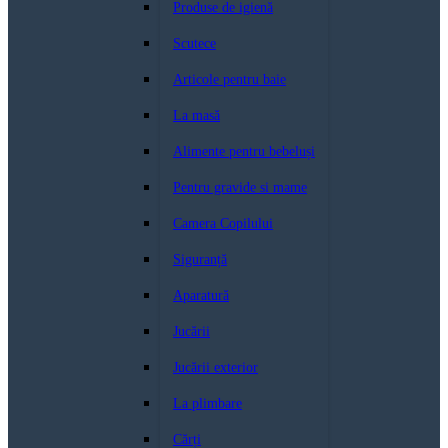
Produse de igienă
Scutece
Articole pentru baie
La masă
Alimente pentru bebeluși
Pentru gravide si mame
Camera Copilului
Siguranță
Aparatură
Jucării
Jucării exterior
La plimbare
Cărți