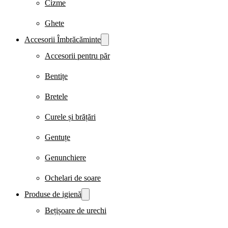
Cizme
Ghete
Accesorii Îmbrăcăminte
Accesorii pentru păr
Bentițe
Bretele
Curele și brățări
Gentuțe
Genunchiere
Ochelari de soare
Produse de igienă
Bețișoare de urechi