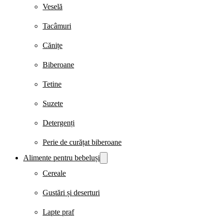
Veselă
Tacâmuri
Cănițe
Biberoane
Tetine
Suzete
Detergenți
Perie de curățat biberoane
Alimente pentru bebeluși
Cereale
Gustări și deserturi
Lapte praf