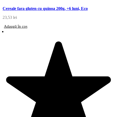
Cereale fara gluten cu quinoa 200g, +6 luni, Eco
23,53
lei
Adaugă în coș