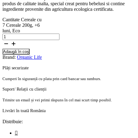
produs de calitate inalta, special creat pentru bebelusi si contine
ingrediente provenite din agricultura ecologica certificata.
Cantitate Cereale cu
7 Cereale 200g, +6
luni, Eco
Adaugă în coș
Brand:
Organic Life
Plăți securizate
Cumperi în siguranță cu plata prin card bancar sau ramburs.
Suport/ Relații cu clienții
Trimite un email și vei primi răspuns în cel mai scurt timp posibil.
Livrări în toată România
Distribuie: