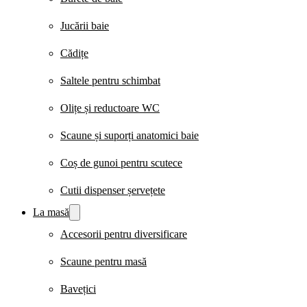
Jucării baie
Cădițe
Saltele pentru schimbat
Olițe și reductoare WC
Scaune și suporți anatomici baie
Coș de gunoi pentru scutece
Cutii dispenser șervețete
La masă
Accesorii pentru diversificare
Scaune pentru masă
Bavețici