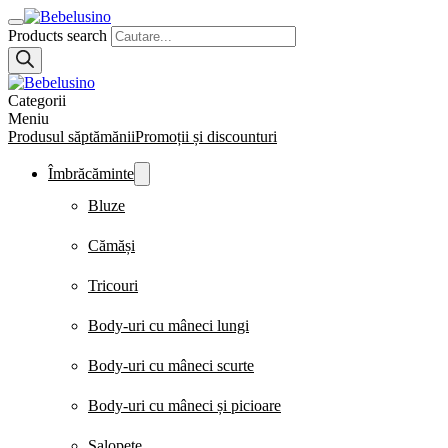
Products search
Categorii
Meniu
Produsul săptămănii
Promoții și discounturi
Îmbrăcăminte
Bluze
Cămăși
Tricouri
Body-uri cu mâneci lungi
Body-uri cu mâneci scurte
Body-uri cu mâneci și picioare
Salopete