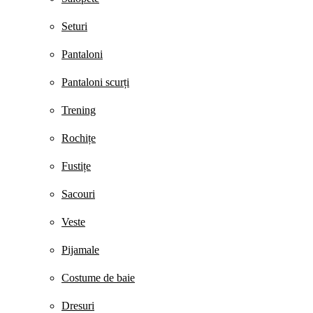
Seturi
Pantaloni
Pantaloni scurți
Trening
Rochițe
Fustițe
Sacouri
Veste
Pijamale
Costume de baie
Dresuri