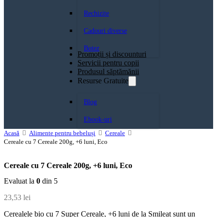
Rechizite
Cadouri diverse
Botez
Promoții și discounturi
Servicii pentru copii
Produsul săptămănii
Resurse Gratuite
Blog
Ebook-uri
Acasă
Alimente pentru bebeluși
Cereale
Cereale cu 7 Cereale 200g, +6 luni, Eco
Cereale cu 7 Cereale 200g, +6 luni, Eco
Evaluat la
0
din 5
23,53
lei
Cerealele bio cu 7 Super Cereale, +6 luni de la Smileat sunt un