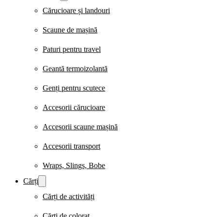
Cărucioare și landouri
Scaune de mașină
Paturi pentru travel
Geantă termoizolantă
Genți pentru scutece
Accesorii cărucioare
Accesorii scaune mașină
Accesorii transport
Wraps, Slings, Bobe
Cărți
Cărți de activități
Cărți de colorat