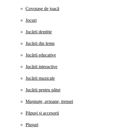
Covorașe de joacă
Jocuri
Jucării dentiție
Jucării din lemn
Jucării educative
Jucării interactive
Jucării muzicale
Jucării pentru pătuț
Mașinuțe, avioane, trenuri
Păpuși și accesorii
Plușuri