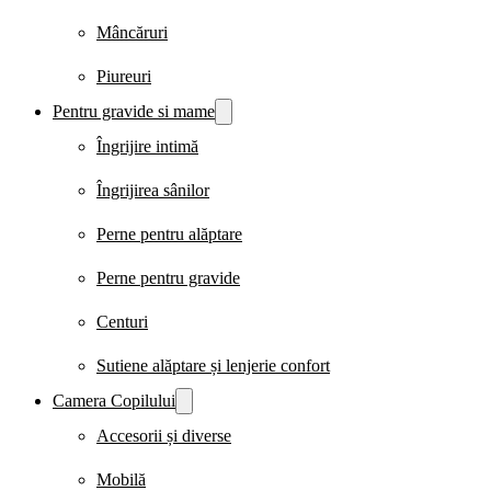
Mâncăruri
Piureuri
Pentru gravide si mame
Îngrijire intimă
Îngrijirea sânilor
Perne pentru alăptare
Perne pentru gravide
Centuri
Sutiene alăptare și lenjerie confort
Camera Copilului
Accesorii și diverse
Mobilă