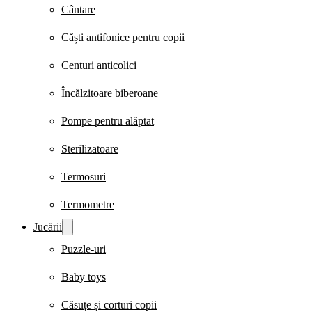
Cântare
Căști antifonice pentru copii
Centuri anticolici
Încălzitoare biberoane
Pompe pentru alăptat
Sterilizatoare
Termosuri
Termometre
Jucării
Puzzle-uri
Baby toys
Căsuțe și corturi copii