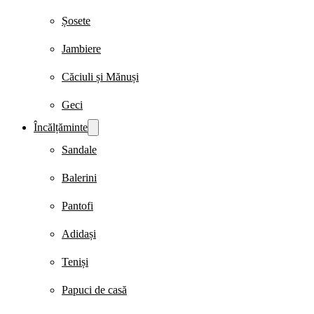
Șosete
Jambiere
Căciuli și Mănuși
Geci
Încălțăminte
Sandale
Balerini
Pantofi
Adidași
Teniși
Papuci de casă