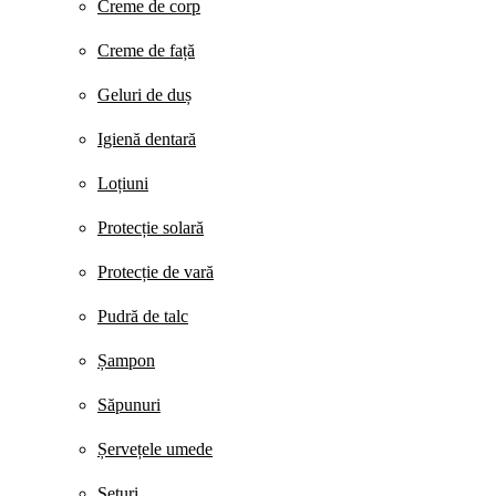
Creme de corp
Creme de față
Geluri de duș
Igienă dentară
Loțiuni
Protecție solară
Protecție de vară
Pudră de talc
Șampon
Săpunuri
Șervețele umede
Seturi