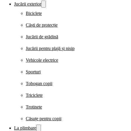
Jucării exterior
Biciclete
Căști de protecție
Jucării de grădină
Jucării pentru plajă și nisip
Vehicole electrice
Sporturi
Tobogan copii
Triciclete
Trotinete
Căsuțe pentru copii
La plimbare