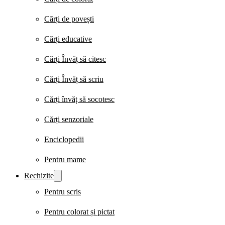
Cărți de povești
Cărți educative
Cărți Învăț să citesc
Cărți Învăț să scriu
Cărți învăț să socotesc
Cărți senzoriale
Enciclopedii
Pentru mame
Rechizite
Pentru scris
Pentru colorat și pictat