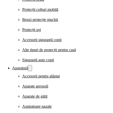
Protecții colțuri mobilă
Benzi protecție muchii
Protecții uși
Accesorii siguranță copii
Alte tipuri de protecții pentru casă
Siguranță auto copii
Aparatură
Accesorii pentru alăptat
Aparate aerosoli
Aparate de gătit
Aspiratoare nazale