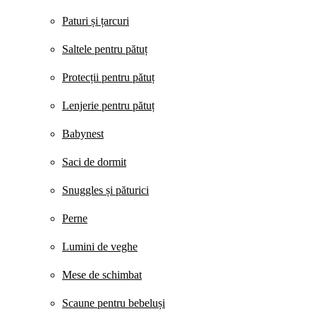
Paturi și țarcuri
Saltele pentru pătuț
Protecții pentru pătuț
Lenjerie pentru pătuț
Babynest
Saci de dormit
Snuggles și păturici
Perne
Lumini de veghe
Mese de schimbat
Scaune pentru bebeluși