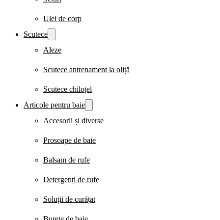
Ulei de corp
Scutece
Aleze
Scutece antrenament la oliță
Scutece chiloțel
Articole pentru baie
Accesorii și diverse
Prosoape de baie
Balsam de rufe
Detergenți de rufe
Soluții de curățat
Burete de baie