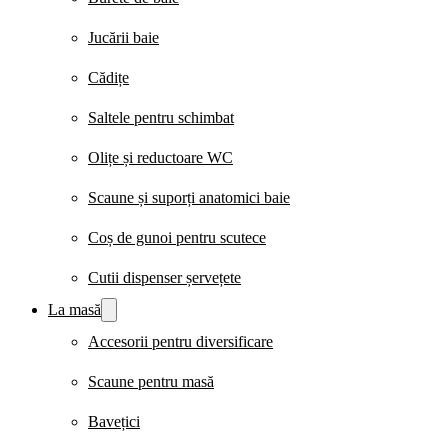
Jucării baie
Cădițe
Saltele pentru schimbat
Olițe și reductoare WC
Scaune și suporți anatomici baie
Coș de gunoi pentru scutece
Cutii dispenser șervețete
La masă
Accesorii pentru diversificare
Scaune pentru masă
Bavețici