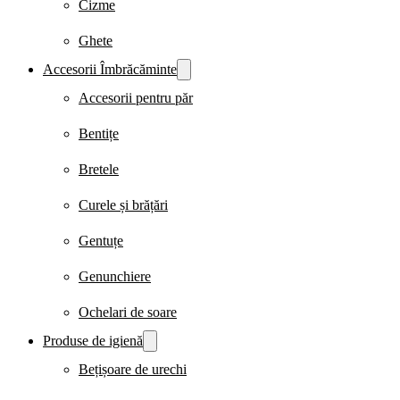
Cizme
Ghete
Accesorii Îmbrăcăminte
Accesorii pentru păr
Bentițe
Bretele
Curele și brățări
Gentuțe
Genunchiere
Ochelari de soare
Produse de igienă
Bețișoare de urechi