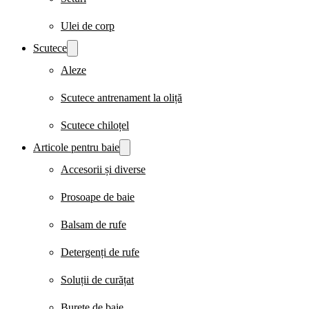
Ulei de corp
Scutece
Aleze
Scutece antrenament la oliță
Scutece chiloțel
Articole pentru baie
Accesorii și diverse
Prosoape de baie
Balsam de rufe
Detergenți de rufe
Soluții de curățat
Burete de baie