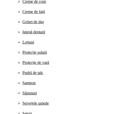
Creme de corp
Creme de față
Geluri de duș
Igienă dentară
Loțiuni
Protecție solară
Protecție de vară
Pudră de talc
Șampon
Săpunuri
Șervețele umede
Seturi