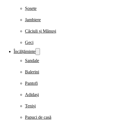
Șosete
Jambiere
Căciuli și Mănuși
Geci
Încălțăminte
Sandale
Balerini
Pantofi
Adidași
Teniși
Papuci de casă