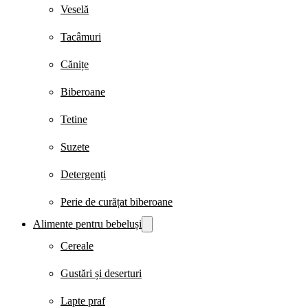
Veselă
Tacâmuri
Cănițe
Biberoane
Tetine
Suzete
Detergenți
Perie de curățat biberoane
Alimente pentru bebeluși
Cereale
Gustări și deserturi
Lapte praf