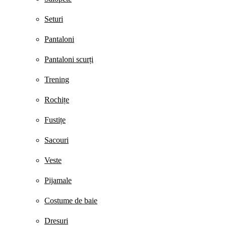
Seturi
Pantaloni
Pantaloni scurți
Trening
Rochițe
Fustițe
Sacouri
Veste
Pijamale
Costume de baie
Dresuri