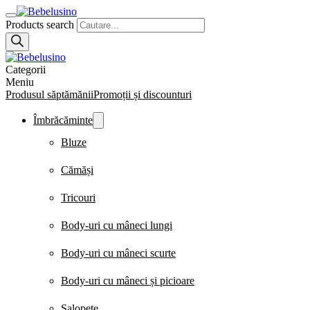
Products search
Categorii
Meniu
Produsul săptămănii
Promoții și discounturi
Îmbrăcăminte
Bluze
Cămăși
Tricouri
Body-uri cu mâneci lungi
Body-uri cu mâneci scurte
Body-uri cu mâneci și picioare
Salopete