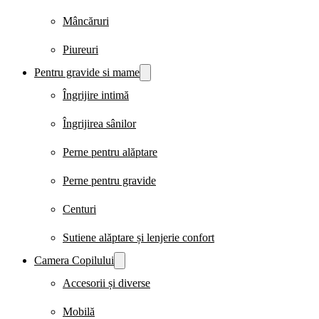
Mâncăruri
Piureuri
Pentru gravide si mame
Îngrijire intimă
Îngrijirea sânilor
Perne pentru alăptare
Perne pentru gravide
Centuri
Sutiene alăptare și lenjerie confort
Camera Copilului
Accesorii și diverse
Mobilă