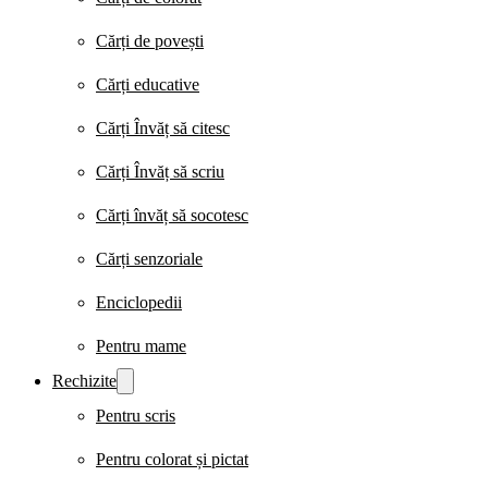
Cărți de povești
Cărți educative
Cărți Învăț să citesc
Cărți Învăț să scriu
Cărți învăț să socotesc
Cărți senzoriale
Enciclopedii
Pentru mame
Rechizite
Pentru scris
Pentru colorat și pictat