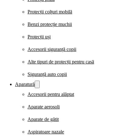
Protecții colțuri mobilă
Benzi protecție muchii
Protecții uși
Accesorii siguranță copii
Alte tipuri de protecții pentru casă
Siguranță auto copii
Aparatură
Accesorii pentru alăptat
Aparate aerosoli
Aparate de gătit
Aspiratoare nazale