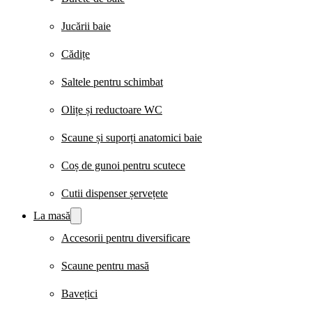
Jucării baie
Cădițe
Saltele pentru schimbat
Olițe și reductoare WC
Scaune și suporți anatomici baie
Coș de gunoi pentru scutece
Cutii dispenser șervețete
La masă
Accesorii pentru diversificare
Scaune pentru masă
Bavețici