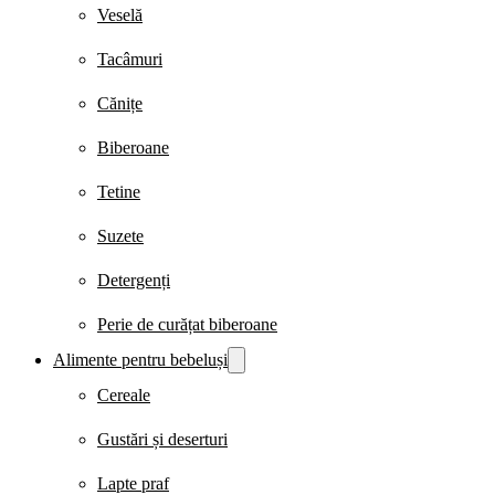
Veselă
Tacâmuri
Cănițe
Biberoane
Tetine
Suzete
Detergenți
Perie de curățat biberoane
Alimente pentru bebeluși
Cereale
Gustări și deserturi
Lapte praf