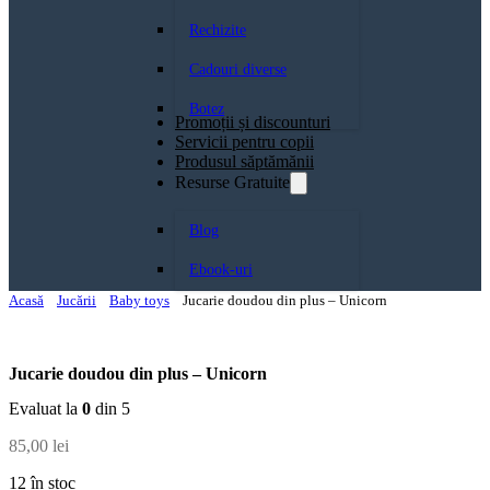
Rechizite
Cadouri diverse
Botez
Promoții și discounturi
Servicii pentru copii
Produsul săptămănii
Resurse Gratuite
Blog
Ebook-uri
Acasă
Jucării
Baby toys
Jucarie doudou din plus – Unicorn
Jucarie doudou din plus – Unicorn
Evaluat la
0
din 5
85,00
lei
12 în stoc