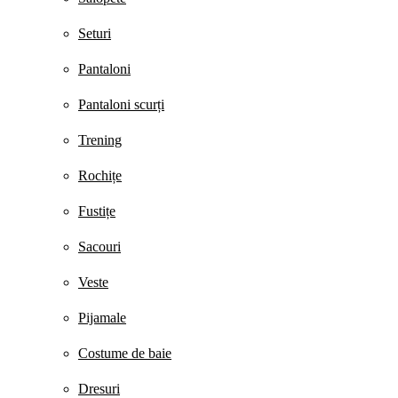
Seturi
Pantaloni
Pantaloni scurți
Trening
Rochițe
Fustițe
Sacouri
Veste
Pijamale
Costume de baie
Dresuri