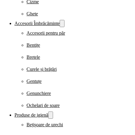
Cizme
Ghete
Accesorii Îmbrăcăminte
Accesorii pentru păr
Bentițe
Bretele
Curele și brățări
Gentuțe
Genunchiere
Ochelari de soare
Produse de igienă
Bețișoare de urechi