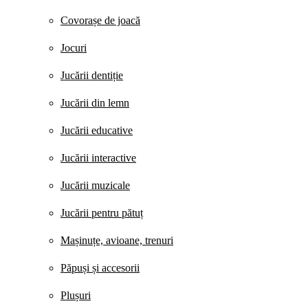
Covorașe de joacă
Jocuri
Jucării dentiție
Jucării din lemn
Jucării educative
Jucării interactive
Jucării muzicale
Jucării pentru pătuț
Mașinuțe, avioane, trenuri
Păpuși și accesorii
Plușuri