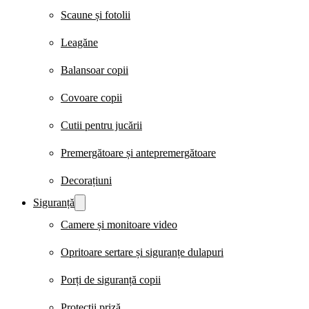
Scaune și fotolii
Leagăne
Balansoar copii
Covoare copii
Cutii pentru jucării
Premergătoare și antepremergătoare
Decorațiuni
Siguranță
Camere și monitoare video
Opritoare sertare și siguranțe dulapuri
Porți de siguranță copii
Protecții priză