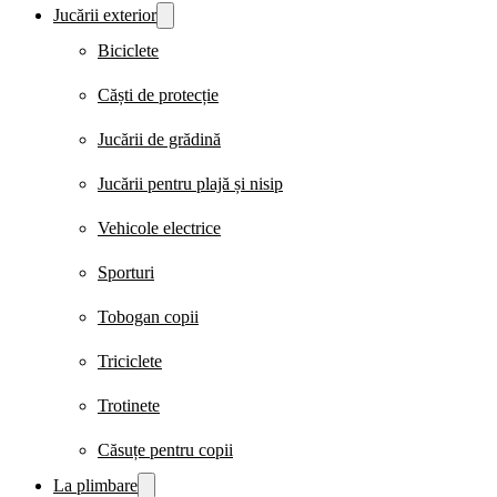
Jucării exterior
Biciclete
Căști de protecție
Jucării de grădină
Jucării pentru plajă și nisip
Vehicole electrice
Sporturi
Tobogan copii
Triciclete
Trotinete
Căsuțe pentru copii
La plimbare