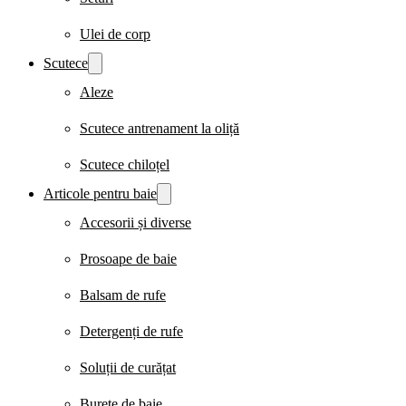
Ulei de corp
Scutece
Aleze
Scutece antrenament la oliță
Scutece chiloțel
Articole pentru baie
Accesorii și diverse
Prosoape de baie
Balsam de rufe
Detergenți de rufe
Soluții de curățat
Burete de baie