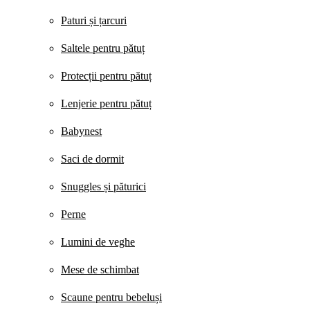
Paturi și țarcuri
Saltele pentru pătuț
Protecții pentru pătuț
Lenjerie pentru pătuț
Babynest
Saci de dormit
Snuggles și păturici
Perne
Lumini de veghe
Mese de schimbat
Scaune pentru bebeluși