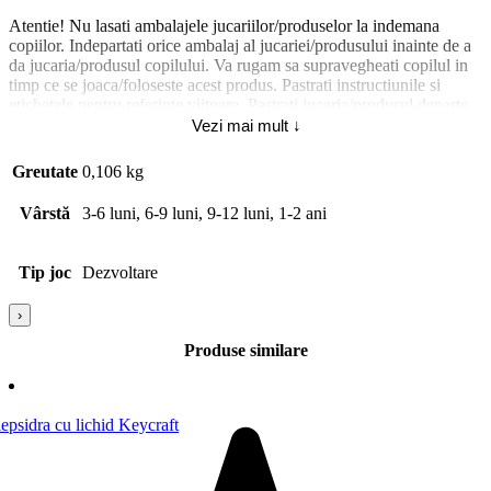
Atentie! Nu lasati ambalajele jucariilor/produselor la indemana
copiilor. Indepartati orice ambalaj al jucariei/produsului inainte de a
da jucaria/produsul copilului. Va rugam sa supravegheati copilul in
timp ce se joaca/foloseste acest produs. Pastrati instructiunile si
etichetele pentru referinte viitoare. Pastrati jucaria/produsul departe
de foc, feriti jucaria/produsul de temperaturi ridicate si umiditate.
Vezi mai mult ↓
Jucaria/produsul se poate curata cu o carpa usor umeda. Stergeti si
uscati la aer imediat dupa curatare.
Greutate
0,106 kg
Tip produs: [5704]: Jucarie; Pentru | 9084: Fete;
Vârstă
3-6 luni, 6-9 luni, 9-12 luni, 1-2 ani
Tip joc
Dezvoltare
›
Produse similare