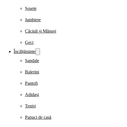
Șosete
Jambiere
Căciuli și Mănuși
Geci
Încălțăminte
Sandale
Balerini
Pantofi
Adidași
Teniși
Papuci de casă