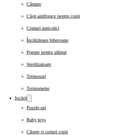
Cântare
Căști antifonice pentru copii
Centuri anticolici
Încălzitoare biberoane
Pompe pentru alăptat
Sterilizatoare
Termosuri
Termometre
Jucării
Puzzle-uri
Baby toys
Căsuțe și corturi copii