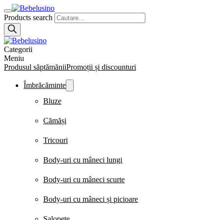
Products search
Categorii
Meniu
Produsul săptămănii
Promoții și discounturi
Îmbrăcăminte
Bluze
Cămăși
Tricouri
Body-uri cu mâneci lungi
Body-uri cu mâneci scurte
Body-uri cu mâneci și picioare
Salopete