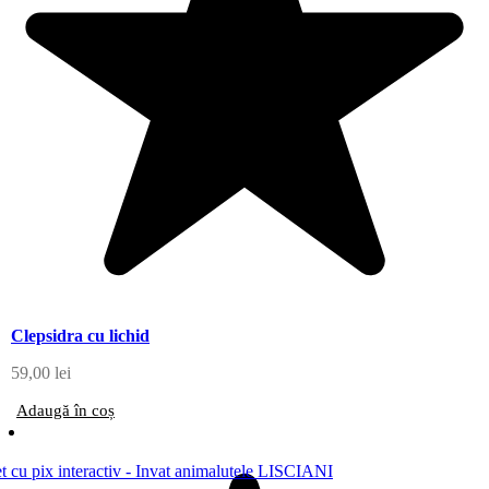
Clepsidra cu lichid
59,00
lei
Adaugă în coș