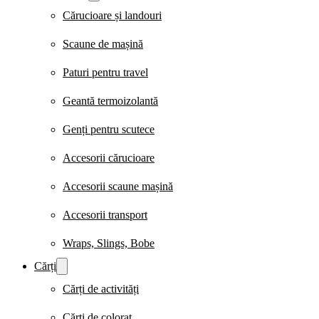
Cărucioare și landouri
Scaune de mașină
Paturi pentru travel
Geantă termoizolantă
Genți pentru scutece
Accesorii cărucioare
Accesorii scaune mașină
Accesorii transport
Wraps, Slings, Bobe
Cărți
Cărți de activități
Cărți de colorat