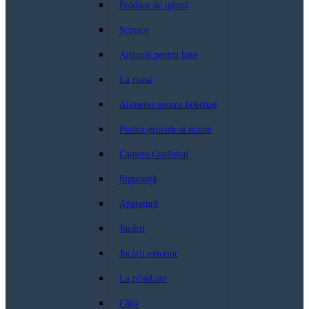
Produse de igienă
Scutece
Articole pentru baie
La masă
Alimente pentru bebeluși
Pentru gravide si mame
Camera Copilului
Siguranță
Aparatură
Jucării
Jucării exterior
La plimbare
Cărți