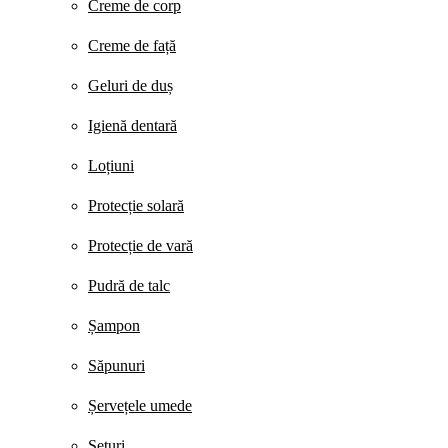
Creme de corp
Creme de față
Geluri de duș
Igienă dentară
Loțiuni
Protecție solară
Protecție de vară
Pudră de talc
Șampon
Săpunuri
Șervețele umede
Seturi