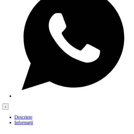
‹
Descriere
Informații