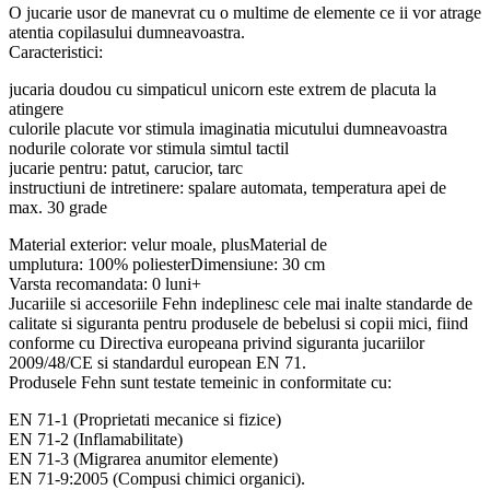
O jucarie usor de manevrat cu o multime de elemente ce ii vor atrage
atentia copilasului dumneavoastra.
Caracteristici:
jucaria doudou cu simpaticul unicorn este extrem de placuta la
atingere
culorile placute vor stimula imaginatia micutului dumneavoastra
nodurile colorate vor stimula simtul tactil
jucarie pentru: patut, carucior, tarc
instructiuni de intretinere: spalare automata, temperatura apei de
max. 30 grade
Material exterior: velur moale, plusMaterial de
umplutura: 100% poliesterDimensiune: 30 cm
Varsta recomandata: 0 luni+
Jucariile si accesoriile Fehn indeplinesc cele mai inalte standarde de
calitate si siguranta pentru produsele de bebelusi si copii mici, fiind
conforme cu Directiva europeana privind siguranta jucariilor
2009/48/CE si standardul european EN 71.
Produsele Fehn sunt testate temeinic in conformitate cu:
EN 71-1 (Proprietati mecanice si fizice)
EN 71-2 (Inflamabilitate)
EN 71-3 (Migrarea anumitor elemente)
EN 71-9:2005 (Compusi chimici organici).