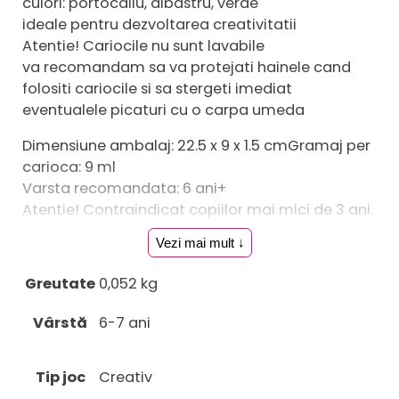
culori: portocaliu, albastru, verde
ideale pentru dezvoltarea creativitatii
Atentie! Cariocile nu sunt lavabile
va recomandam sa va protejati hainele cand
folositi cariocile si sa stergeti imediat
eventualele picaturi cu o carpa umeda
Dimensiune ambalaj: 22.5 x 9 x 1.5 cmGramaj per
carioca: 9 ml
Varsta recomandata: 6 ani+
Atentie! Contraindicat copiilor mai mici de 3 ani.
Jucaria/produsul poate contine piese mici care
Vezi mai mult ↓
se pot inghiti sau inhala existand pericolul de
sufocare sau nu este potrivita copiilor mai mici
Greutate
0,052 kg
de 3 ani. Nu lasati ambalajele
jucariilor/produselor la indemana copiilor.
Vârstă
6-7 ani
Indepartati orice ambalaj al jucariei/produsului
inainte de a da jucaria/produsul copilului. Va
Tip joc
Creativ
rugam sa supravegheati copilul in timp ce se