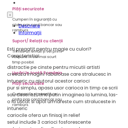
Plăți securizate
‹
Cumperi în siguranță cu
plata prin card bancar sau
Descriere
ramburs.
Informații
Suport/ Relații cu clienții
Esti pregatit pentru magie cu culori?
Trimite un email și vei primi
Caracteristici:
răspuns în cel mai scurt
timp posibil.
distractie pe cinste pentru micutii artisti
Livrări în toată România
creeaza imagini fabuloase care stralucesc in
intuneric cu ajutorul acestor carioci
Plăți securizate
pur si simplu, apasa usor carioca in timp ce scrii
Cumperi în siguranță cu
sau desenezi, tine putin imaginea la lumina, las-
plata prin card bancar sau
o la uscat si apoi urmareste cum straluceste in
ramburs.
intuneric
cariocile ofera un finisaj in relief
setul include 3 carioci fosforescente