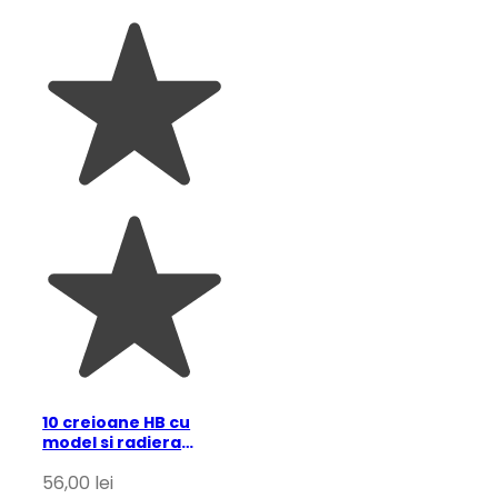
10 creioane HB cu
model si radiera
Steve, Djeco
56,00
lei