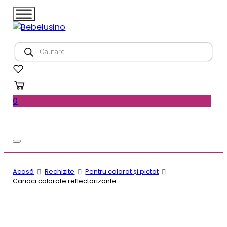
Products
search
0
Acasă
Rechizite
Pentru colorat și pictat
Carioci colorate reflectorizante