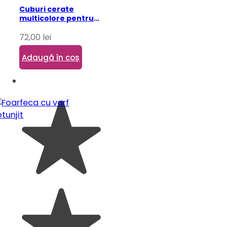
Cuburi cerate
multicolore pentru
desen, Moulin Roty
72,00
lei
Adaugă în coș