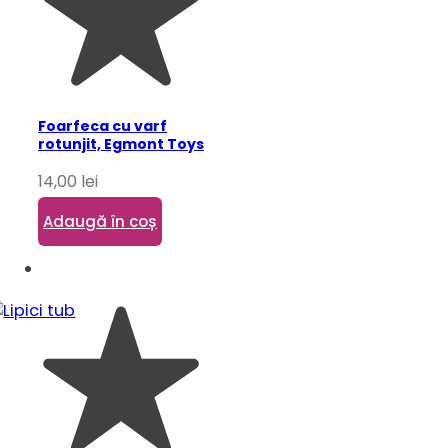
Foarfeca cu varf
rotunjit, Egmont Toys
14,00
lei
Adaugă în coș