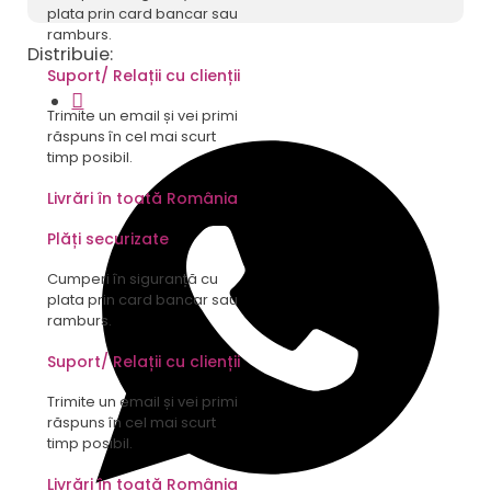
plata prin card bancar sau
ramburs.
Distribuie:
Suport/ Relații cu clienții
Trimite un email și vei primi
răspuns în cel mai scurt
timp posibil.
Livrări în toată România
Plăți securizate
Cumperi în siguranță cu
plata prin card bancar sau
ramburs.
Suport/ Relații cu clienții
Trimite un email și vei primi
răspuns în cel mai scurt
timp posibil.
Livrări în toată România