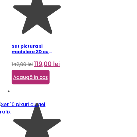
Set pictura si
modelare 3D cu
argila usoara, 30*40
Prețul
Prețul
cm – Hummingbirds
119,00
lei
142,00
lei
in love
inițial
curent
a
este:
Adaugă în coș
fost:
119,00 lei.
142,00 lei.