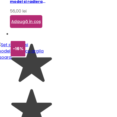
model si radiera
Steve, Djeco
56,00
lei
Adaugă în coș
-16%
-16%