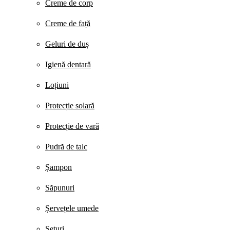
Creme de corp
Creme de față
Geluri de duș
Igienă dentară
Loțiuni
Protecție solară
Protecție de vară
Pudră de talc
Șampon
Săpunuri
Șervețele umede
Seturi