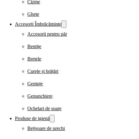
Cizme
Ghete
Accesorii Îmbrăcăminte
Accesorii pentru păr
Bentițe
Bretele
Curele și brățări
Gentuțe
Genunchiere
Ochelari de soare
Produse de igienă
Bețișoare de urechi