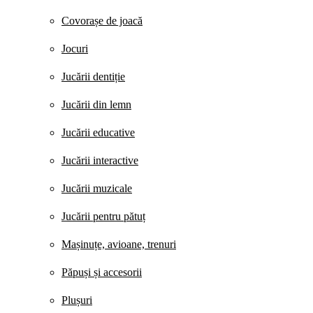
Covorașe de joacă
Jocuri
Jucării dentiție
Jucării din lemn
Jucării educative
Jucării interactive
Jucării muzicale
Jucării pentru pătuț
Mașinuțe, avioane, trenuri
Păpuși și accesorii
Plușuri