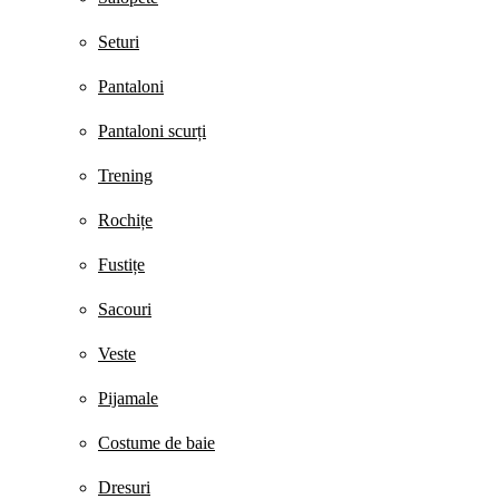
Seturi
Pantaloni
Pantaloni scurți
Trening
Rochițe
Fustițe
Sacouri
Veste
Pijamale
Costume de baie
Dresuri