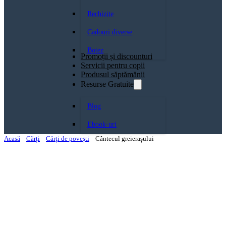
Rechizite
Cadouri diverse
Botez
Promoții și discounturi
Servicii pentru copii
Produsul săptămănii
Resurse Gratuite
Blog
Ebook-uri
Acasă
Cărți
Cărți de povești
Cântecul greierașului