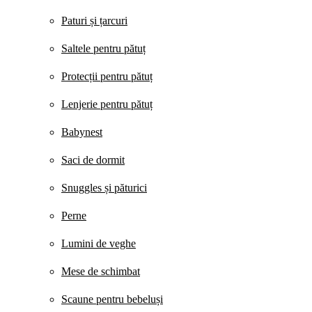
Paturi și țarcuri
Saltele pentru pătuț
Protecții pentru pătuț
Lenjerie pentru pătuț
Babynest
Saci de dormit
Snuggles și păturici
Perne
Lumini de veghe
Mese de schimbat
Scaune pentru bebeluși