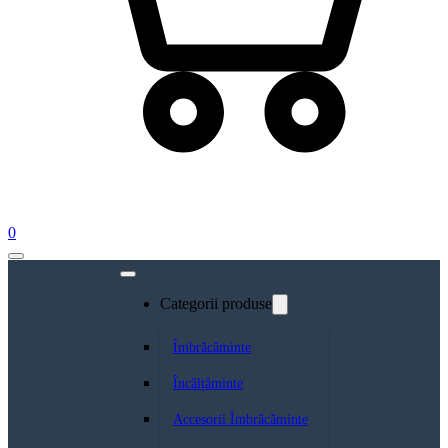
0
Categorii produse
Îmbrăcăminte
Încălțăminte
Accesorii Îmbrăcăminte