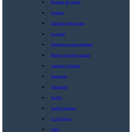
Produse de igienă
Scutece
Articole pentru baie
La masă
Alimente pentru bebeluși
Pentru gravide si mame
Camera Copilului
Siguranță
Aparatură
Jucării
Jucării exterior
La plimbare
Cărți