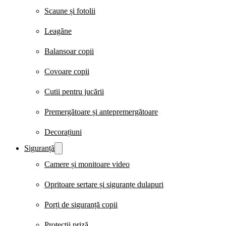
Scaune și fotolii
Leagăne
Balansoar copii
Covoare copii
Cutii pentru jucării
Premergătoare și antepremergătoare
Decorațiuni
Siguranță
Camere și monitoare video
Opritoare sertare și siguranțe dulapuri
Porți de siguranță copii
Protecții priză