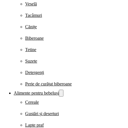
Veselă
Tacâmuri
Cănițe
Biberoane
Tetine
Suzete
Detergenți
Perie de curățat biberoane
Alimente pentru bebeluși
Cereale
Gustări și deserturi
Lapte praf