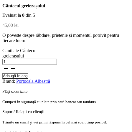
Cântecul greierașului
Evaluat la
0
din 5
45,00
lei
O poveste despre răbdare, prietenie și momentul potrivit pentru
fiecare lucru
Cantitate Cântecul
greierașului
Adaugă în coș
Brand:
Portocala Albastră
Plăți securizate
Cumperi în siguranță cu plata prin card bancar sau ramburs.
Suport/ Relații cu clienții
Trimite un email și vei primi răspuns în cel mai scurt timp posibil.