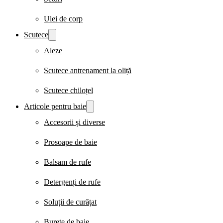
Ulei de corp
Scutece
Aleze
Scutece antrenament la oliță
Scutece chiloțel
Articole pentru baie
Accesorii și diverse
Prosoape de baie
Balsam de rufe
Detergenți de rufe
Soluții de curățat
Burete de baie