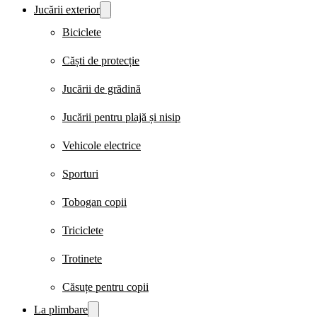
Jucării exterior
Biciclete
Căști de protecție
Jucării de grădină
Jucării pentru plajă și nisip
Vehicole electrice
Sporturi
Tobogan copii
Triciclete
Trotinete
Căsuțe pentru copii
La plimbare