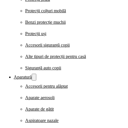
Protecții colțuri mobilă
Benzi protecție muchii
Protecții uși
Accesorii siguranță copii
Alte tipuri de protecții pentru casă
Siguranță auto copii
Aparatură
Accesorii pentru alăptat
Aparate aerosoli
Aparate de gătit
Aspiratoare nazale