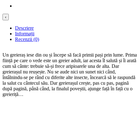
‹
Descriere
Informații
Recenzii (0)
Un greieraș iese din ou și începe să facă primii pași prin lume. Prima
ființă pe care o vede este un greier adult, iar acesta îl salută și îi arată
cum să cânte: trebuie să-și frece aripioarele una de alta. Dar
greierașul nu reușește. Nu se aude nici un sunet nici când,
întâlnindu-se pe rând cu diferite alte insecte, încearcă să le raspundă
la salut cu cântecul său. Dar greierașul crește, pas cu pas, pagină
după pagină, până când, la finalul poveștii, ajunge față în față cu o
greieriță…