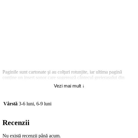
Paginile sunt cartonate şi au colţuri rotunjite, iar ultima pagină
conține un insert sonor care sugerează cântecul greierașului din
poveste. Bateriile sunt incluse și volumul difuzorului e redus, potrivit
Vezi mai mult ↓
pentru copii.
Vârstă
3-6 luni, 6-9 luni
Recenzii
Nu există recenzii până acum.