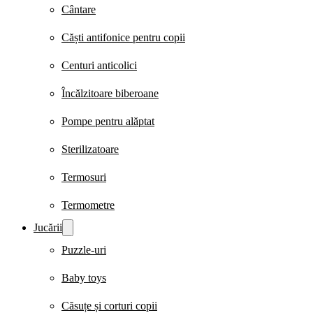
Cântare
Căști antifonice pentru copii
Centuri anticolici
Încălzitoare biberoane
Pompe pentru alăptat
Sterilizatoare
Termosuri
Termometre
Jucării
Puzzle-uri
Baby toys
Căsuțe și corturi copii