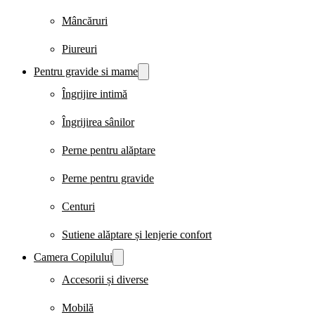
Mâncăruri
Piureuri
Pentru gravide si mame
Îngrijire intimă
Îngrijirea sânilor
Perne pentru alăptare
Perne pentru gravide
Centuri
Sutiene alăptare și lenjerie confort
Camera Copilului
Accesorii și diverse
Mobilă