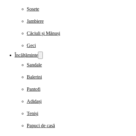
Șosete
Jambiere
Căciuli și Mănuși
Geci
Încălțăminte
Sandale
Balerini
Pantofi
Adidași
Teniși
Papuci de casă