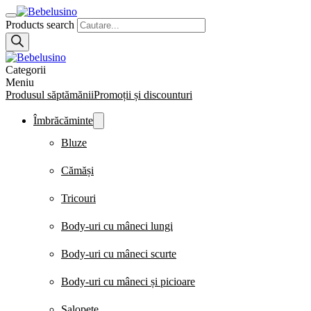
Products search
Categorii
Meniu
Produsul săptămănii
Promoții și discounturi
Îmbrăcăminte
Bluze
Cămăși
Tricouri
Body-uri cu mâneci lungi
Body-uri cu mâneci scurte
Body-uri cu mâneci și picioare
Salopete