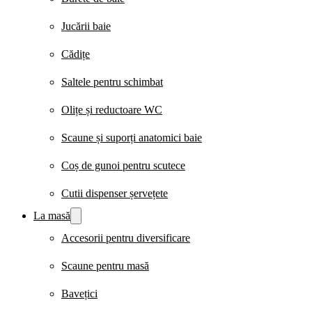
Jucării baie
Cădițe
Saltele pentru schimbat
Olițe și reductoare WC
Scaune și suporți anatomici baie
Coș de gunoi pentru scutece
Cutii dispenser șervețete
La masă
Accesorii pentru diversificare
Scaune pentru masă
Bavețici