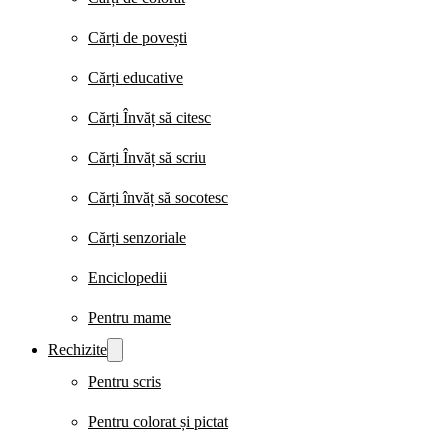
Cărți de povești
Cărți educative
Cărți Învăț să citesc
Cărți Învăț să scriu
Cărți învăț să socotesc
Cărți senzoriale
Enciclopedii
Pentru mame
Rechizite
Pentru scris
Pentru colorat și pictat