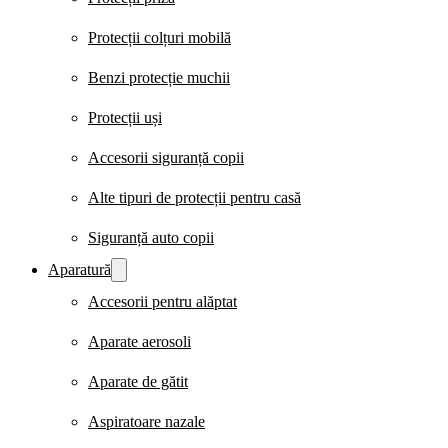
Protecții colțuri mobilă
Benzi protecție muchii
Protecții uși
Accesorii siguranță copii
Alte tipuri de protecții pentru casă
Siguranță auto copii
Aparatură
Accesorii pentru alăptat
Aparate aerosoli
Aparate de gătit
Aspiratoare nazale