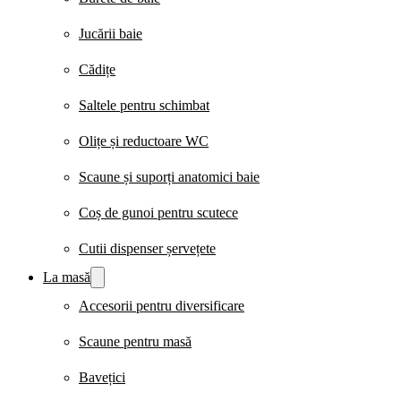
Jucării baie
Cădițe
Saltele pentru schimbat
Olițe și reductoare WC
Scaune și suporți anatomici baie
Coș de gunoi pentru scutece
Cutii dispenser șervețete
La masă
Accesorii pentru diversificare
Scaune pentru masă
Bavețici