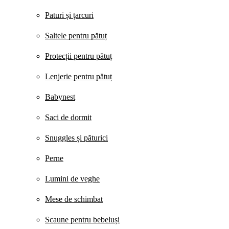
Paturi și țarcuri
Saltele pentru pătuț
Protecții pentru pătuț
Lenjerie pentru pătuț
Babynest
Saci de dormit
Snuggles și păturici
Perne
Lumini de veghe
Mese de schimbat
Scaune pentru bebeluși