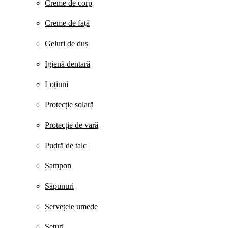
Creme de corp
Creme de față
Geluri de duș
Igienă dentară
Loțiuni
Protecție solară
Protecție de vară
Pudră de talc
Șampon
Săpunuri
Șervețele umede
Seturi