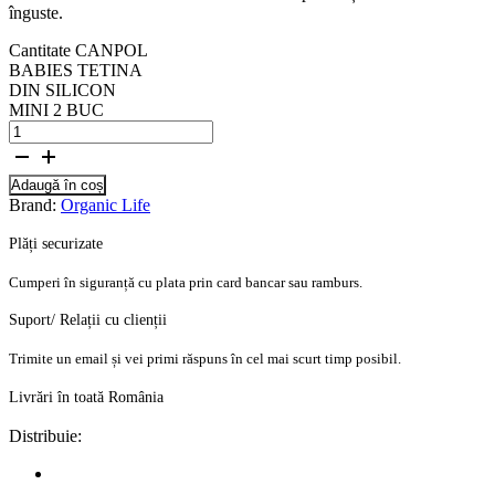
înguste.
Cantitate CANPOL
BABIES TETINA
DIN SILICON
MINI 2 BUC
Adaugă în coș
Brand:
Organic Life
Plăți securizate
Cumperi în siguranță cu plata prin card bancar sau ramburs.
Suport/ Relații cu clienții
Trimite un email și vei primi răspuns în cel mai scurt timp posibil.
Livrări în toată România
Distribuie: