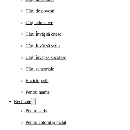
Cărți de povești
Cărți educative
Cărți Învăț să citesc
Cărți Învăț să scriu
Cărți învăț să socotesc
Cărți senzoriale
Enciclopedii
Pentru mame
Rechizite
Pentru scris
Pentru colorat și pictat