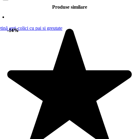
Produse similare
-14%
-14%