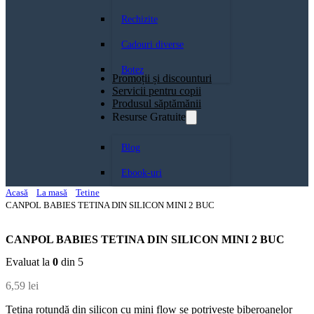
Rechizite
Cadouri diverse
Botez
Promoții și discounturi
Servicii pentru copii
Produsul săptămănii
Resurse Gratuite
Blog
Ebook-uri
Acasă
La masă
Tetine
CANPOL BABIES TETINA DIN SILICON MINI 2 BUC
CANPOL BABIES TETINA DIN SILICON MINI 2 BUC
Evaluat la
0
din 5
6,59
lei
Tetina rotundă din silicon cu mini flow se potrivește biberoanelor