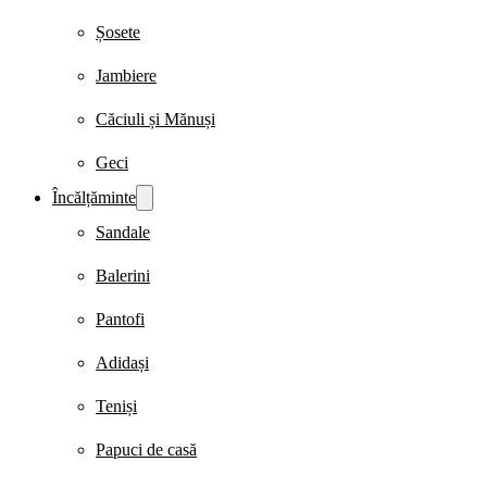
Șosete
Jambiere
Căciuli și Mănuși
Geci
Încălțăminte
Sandale
Balerini
Pantofi
Adidași
Teniși
Papuci de casă