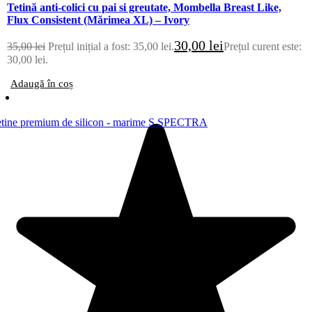
Tetină anti-colici cu pai si greutate, Mombella Breast Like,
Flux Consistent (Mărimea XL) – Ivory
30,00
lei
35,00
lei
Prețul inițial a fost: 35,00 lei.
Prețul curent este:
30,00 lei.
Adaugă în coș