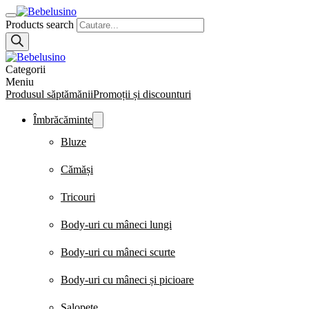
Products search
Categorii
Meniu
Produsul săptămănii
Promoții și discounturi
Îmbrăcăminte
Bluze
Cămăși
Tricouri
Body-uri cu mâneci lungi
Body-uri cu mâneci scurte
Body-uri cu mâneci și picioare
Salopete