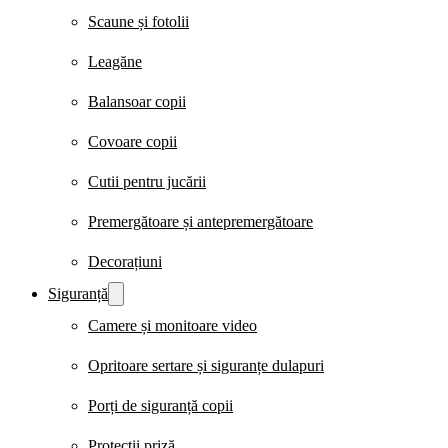
Scaune și fotolii
Leagăne
Balansoar copii
Covoare copii
Cutii pentru jucării
Premergătoare și antepremergătoare
Decorațiuni
Siguranță
Camere și monitoare video
Opritoare sertare și siguranțe dulapuri
Porți de siguranță copii
Protecții priză