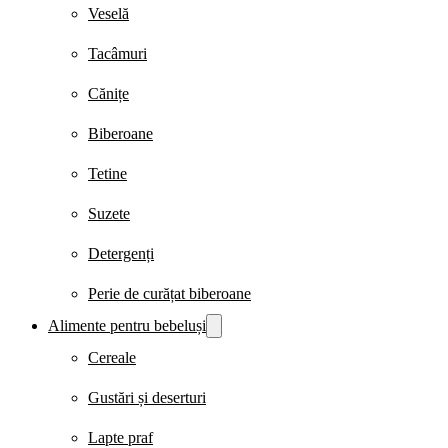
Veselă
Tacâmuri
Cănițe
Biberoane
Tetine
Suzete
Detergenți
Perie de curățat biberoane
Alimente pentru bebeluși
Cereale
Gustări și deserturi
Lapte praf