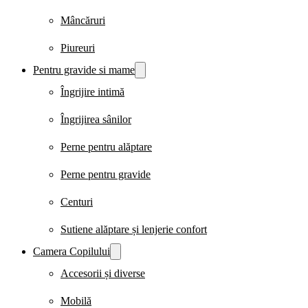
Mâncăruri
Piureuri
Pentru gravide si mame
Îngrijire intimă
Îngrijirea sânilor
Perne pentru alăptare
Perne pentru gravide
Centuri
Sutiene alăptare și lenjerie confort
Camera Copilului
Accesorii și diverse
Mobilă