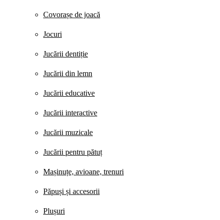
Covorașe de joacă
Jocuri
Jucării dentiție
Jucării din lemn
Jucării educative
Jucării interactive
Jucării muzicale
Jucării pentru pătuț
Mașinuțe, avioane, trenuri
Păpuși și accesorii
Plușuri