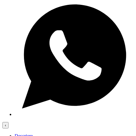
‹
Descriere