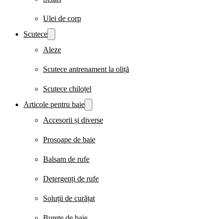
Ulei de corp
Scutece
Aleze
Scutece antrenament la oliță
Scutece chiloțel
Articole pentru baie
Accesorii și diverse
Prosoape de baie
Balsam de rufe
Detergenți de rufe
Soluții de curățat
Burete de baie