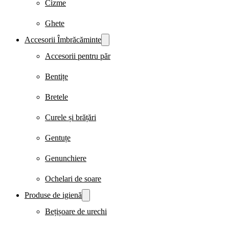
Cizme
Ghete
Accesorii Îmbrăcăminte
Accesorii pentru păr
Bentițe
Bretele
Curele și brățări
Gentuțe
Genunchiere
Ochelari de soare
Produse de igienă
Bețișoare de urechi