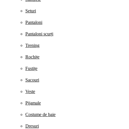
Seturi
Pantaloni
Pantaloni scurți
Trening
Rochițe
Fustițe
Sacouri
Veste
Pijamale
Costume de baie
Dresuri