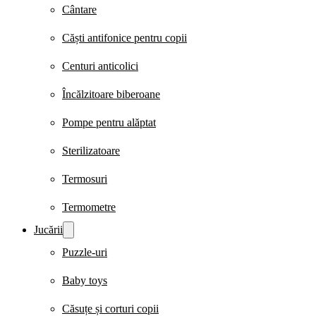
Cântare
Căști antifonice pentru copii
Centuri anticolici
Încălzitoare biberoane
Pompe pentru alăptat
Sterilizatoare
Termosuri
Termometre
Jucării
Puzzle-uri
Baby toys
Căsuțe și corturi copii