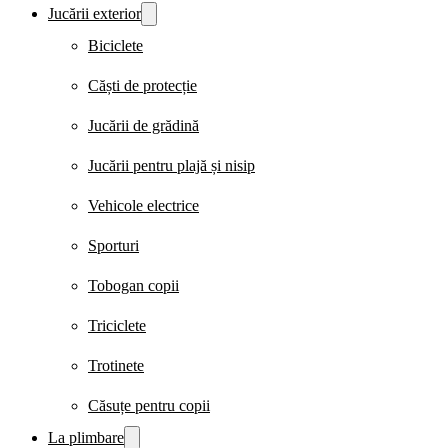
Jucării exterior
Biciclete
Căști de protecție
Jucării de grădină
Jucării pentru plajă și nisip
Vehicole electrice
Sporturi
Tobogan copii
Triciclete
Trotinete
Căsuțe pentru copii
La plimbare