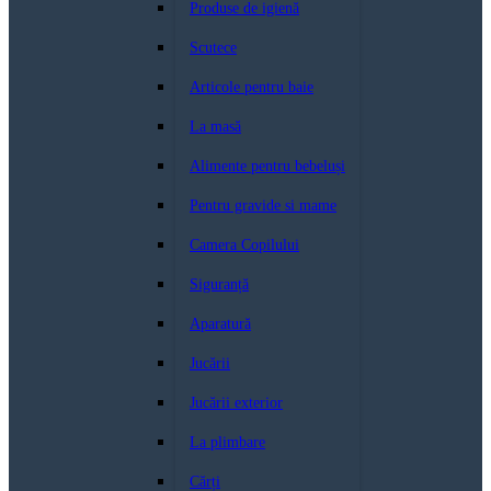
Produse de igienă
Scutece
Articole pentru baie
La masă
Alimente pentru bebeluși
Pentru gravide si mame
Camera Copilului
Siguranță
Aparatură
Jucării
Jucării exterior
La plimbare
Cărți