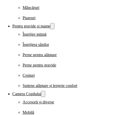
Mâncăruri
Piureuri
Pentru gravide si mame
Îngrijire intimă
Îngrijirea sânilor
Perne pentru alăptare
Perne pentru gravide
Centuri
Sutiene alăptare și lenjerie confort
Camera Copilului
Accesorii și diverse
Mobilă