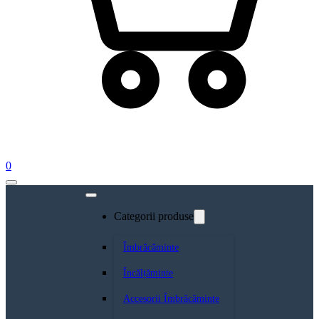
0
Categorii produse
Îmbrăcăminte
Încălțăminte
Accesorii Îmbrăcăminte