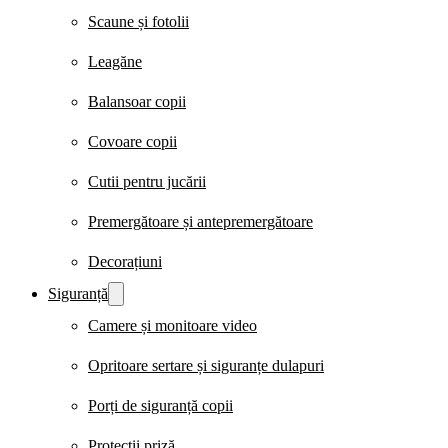
Scaune și fotolii
Leagăne
Balansoar copii
Covoare copii
Cutii pentru jucării
Premergătoare și antepremergătoare
Decorațiuni
Siguranță
Camere și monitoare video
Opritoare sertare și siguranțe dulapuri
Porți de siguranță copii
Protecții priză