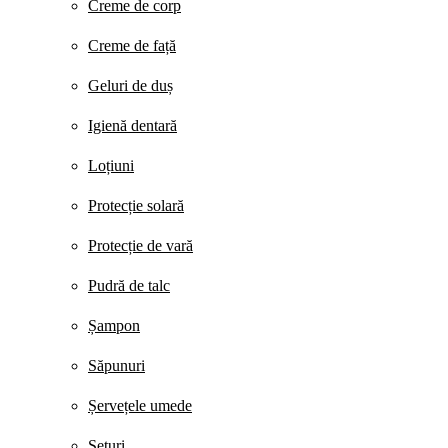
Creme de corp
Creme de față
Geluri de duș
Igienă dentară
Loțiuni
Protecție solară
Protecție de vară
Pudră de talc
Șampon
Săpunuri
Șervețele umede
Seturi