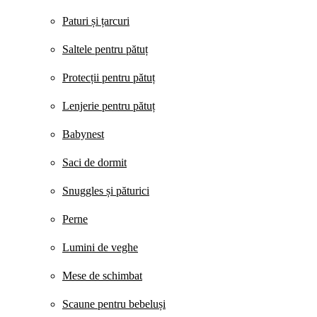
Paturi și țarcuri
Saltele pentru pătuț
Protecții pentru pătuț
Lenjerie pentru pătuț
Babynest
Saci de dormit
Snuggles și păturici
Perne
Lumini de veghe
Mese de schimbat
Scaune pentru bebeluși