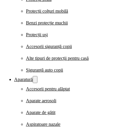
Protecții colțuri mobilă
Benzi protecție muchii
Protecții uși
Accesorii siguranță copii
Alte tipuri de protecții pentru casă
Siguranță auto copii
Aparatură
Accesorii pentru alăptat
Aparate aerosoli
Aparate de gătit
Aspiratoare nazale