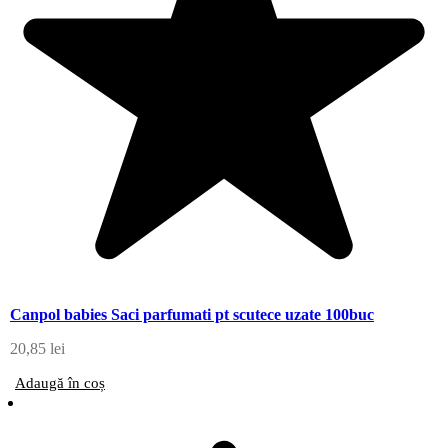
Canpol babies Saci parfumati pt scutece uzate 100buc
20,85
lei
Adaugă în coș