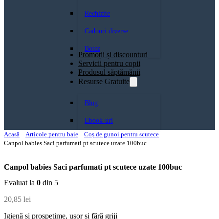
Rechizite
Cadouri diverse
Botez
Promoții și discounturi
Servicii pentru copii
Produsul săptămănii
Resurse Gratuite
Blog
Ebook-uri
Acasă
Articole pentru baie
Coș de gunoi pentru scutece
Canpol babies Saci parfumati pt scutece uzate 100buc
Canpol babies Saci parfumati pt scutece uzate 100buc
Evaluat la
0
din 5
20,85
lei
Igienă și prospețime, ușor și fără griji