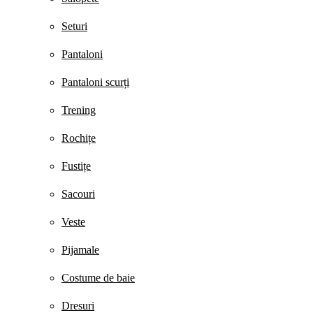
Seturi
Pantaloni
Pantaloni scurți
Trening
Rochițe
Fustițe
Sacouri
Veste
Pijamale
Costume de baie
Dresuri