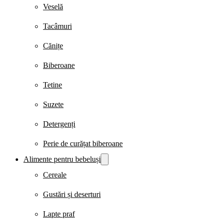
Veselă
Tacâmuri
Cănițe
Biberoane
Tetine
Suzete
Detergenți
Perie de curățat biberoane
Alimente pentru bebeluși
Cereale
Gustări și deserturi
Lapte praf