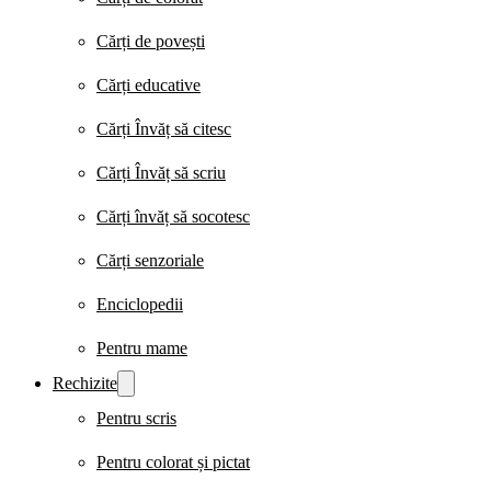
Cărți de povești
Cărți educative
Cărți Învăț să citesc
Cărți Învăț să scriu
Cărți învăț să socotesc
Cărți senzoriale
Enciclopedii
Pentru mame
Rechizite
Pentru scris
Pentru colorat și pictat