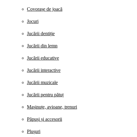
Covorașe de joacă
Jocuri
Jucării dentiție
Jucării din lemn
Jucării educative
Jucării interactive
Jucării muzicale
Jucării pentru pătuț
Mașinuțe, avioane, trenuri
Păpuși și accesorii
Plușuri