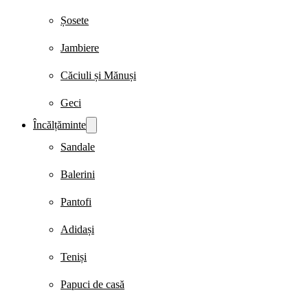
Șosete
Jambiere
Căciuli și Mănuși
Geci
Încălțăminte
Sandale
Balerini
Pantofi
Adidași
Teniși
Papuci de casă