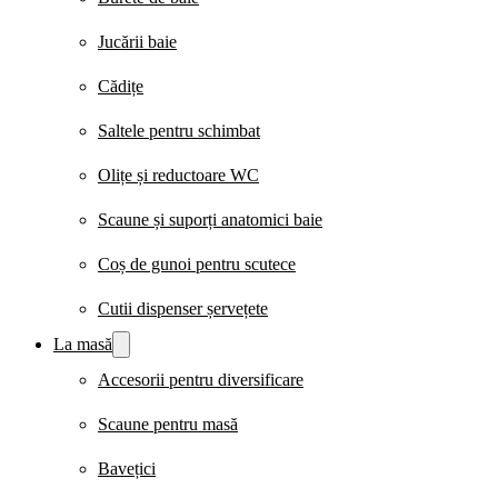
Jucării baie
Cădițe
Saltele pentru schimbat
Olițe și reductoare WC
Scaune și suporți anatomici baie
Coș de gunoi pentru scutece
Cutii dispenser șervețete
La masă
Accesorii pentru diversificare
Scaune pentru masă
Bavețici