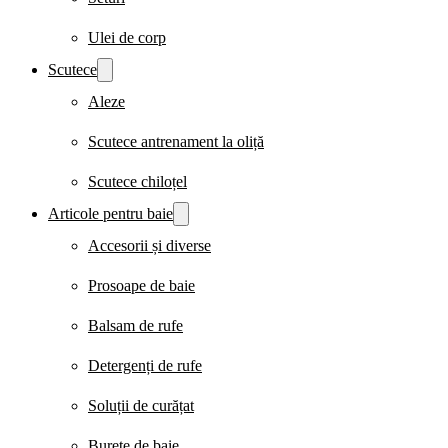
Ulei de corp
Scutece
Aleze
Scutece antrenament la oliță
Scutece chiloțel
Articole pentru baie
Accesorii și diverse
Prosoape de baie
Balsam de rufe
Detergenți de rufe
Soluții de curățat
Burete de baie