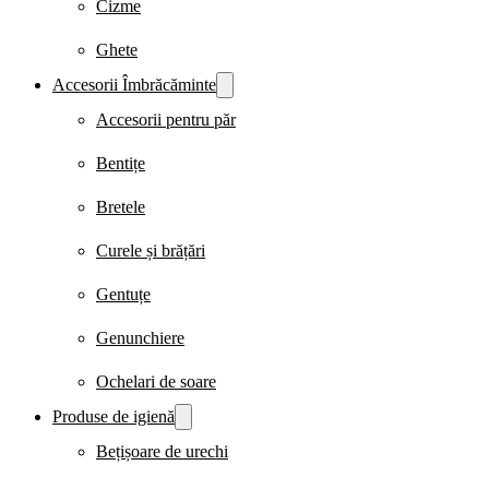
Cizme
Ghete
Accesorii Îmbrăcăminte
Accesorii pentru păr
Bentițe
Bretele
Curele și brățări
Gentuțe
Genunchiere
Ochelari de soare
Produse de igienă
Bețișoare de urechi