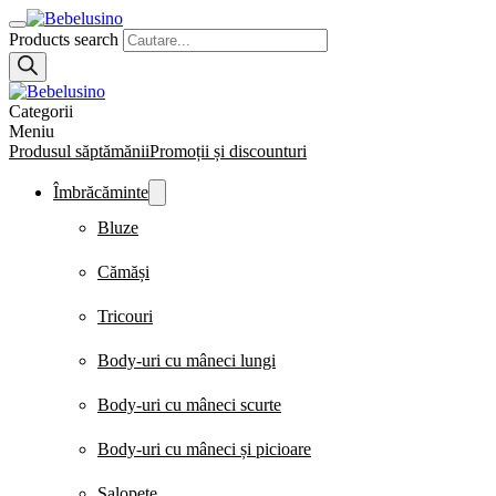
Products search
Categorii
Meniu
Produsul săptămănii
Promoții și discounturi
Îmbrăcăminte
Bluze
Cămăși
Tricouri
Body-uri cu mâneci lungi
Body-uri cu mâneci scurte
Body-uri cu mâneci și picioare
Salopete