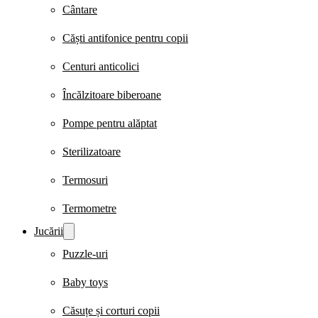
Cântare
Căști antifonice pentru copii
Centuri anticolici
Încălzitoare biberoane
Pompe pentru alăptat
Sterilizatoare
Termosuri
Termometre
Jucării
Puzzle-uri
Baby toys
Căsuțe și corturi copii