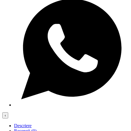
‹
Descriere
Recenzii (0)