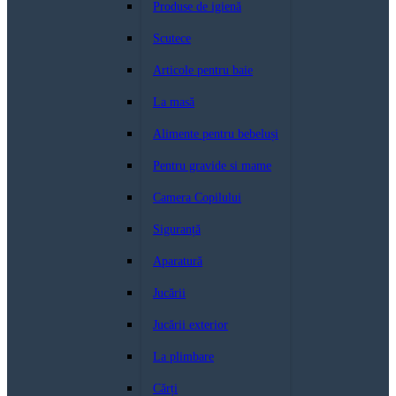
Produse de igienă
Scutece
Articole pentru baie
La masă
Alimente pentru bebeluși
Pentru gravide si mame
Camera Copilului
Siguranță
Aparatură
Jucării
Jucării exterior
La plimbare
Cărți