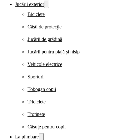
Jucării exterior
Biciclete
Căști de protecție
Jucării de grădină
Jucării pentru plajă și nisip
Vehicole electrice
Sporturi
Tobogan copii
Triciclete
Trotinete
Căsuțe pentru copii
La plimbare