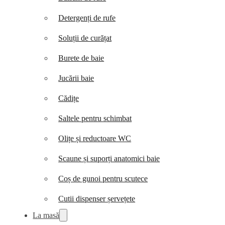
Detergenți de rufe
Soluții de curățat
Burete de baie
Jucării baie
Cădițe
Saltele pentru schimbat
Olițe și reductoare WC
Scaune și suporți anatomici baie
Coș de gunoi pentru scutece
Cutii dispenser șervețete
La masă