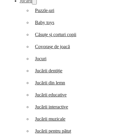
Jucării
Puzzle-uri
Baby toys
Căsuțe și corturi copii
Covorașe de joacă
Jocuri
Jucării dentiție
Jucării din lemn
Jucării educative
Jucării interactive
Jucării muzicale
Jucării pentru pătuț