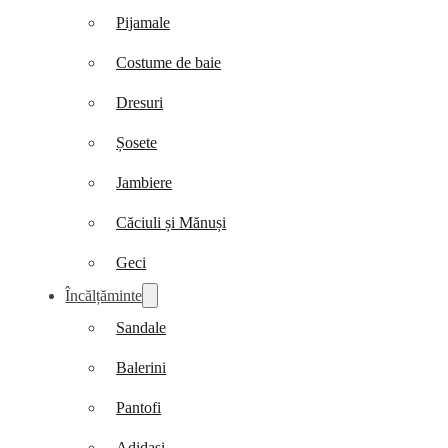
Pijamale
Costume de baie
Dresuri
Șosete
Jambiere
Căciuli și Mănuși
Geci
Încălțăminte
Sandale
Balerini
Pantofi
Adidași