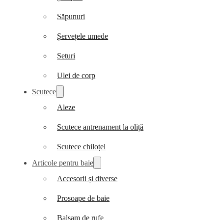
Săpunuri
Șervețele umede
Seturi
Ulei de corp
Scutece
Aleze
Scutece antrenament la oliță
Scutece chiloțel
Articole pentru baie
Accesorii și diverse
Prosoape de baie
Balsam de rufe