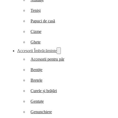
Teniși
Papuci de casă
Cizme
Ghete
Accesorii Îmbrăcăminte
Accesorii pentru păr
Bentițe
Bretele
Curele și brățări
Gentuțe
Genunchiere