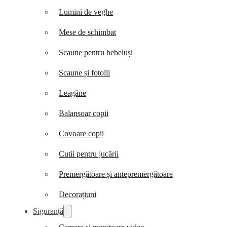
Lumini de veghe
Mese de schimbat
Scaune pentru bebeluși
Scaune și fotolii
Leagăne
Balansoar copii
Covoare copii
Cutii pentru jucării
Premergătoare și antepremergătoare
Decorațiuni
Siguranță