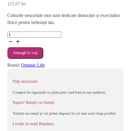
125,07
lei
Cuburile senzoriale moi sunt dedicate distracției și exercițiilor
fizice pentru bebeuțul tău.
Cantitate
CANPOL
BABIES
Adaugă în coș
JUCARIE
SENZORIALA
Brand:
Organic Life
-
SET
Plăți securizate
12
CUBURI
Cumperi în siguranță cu plata prin card bancar sau ramburs.
MOI
Suport/ Relații cu clienții
Trimite un email și vei primi răspuns în cel mai scurt timp posibil.
Livrări în toată România