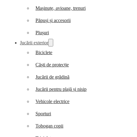
Mașinuțe, avioane, trenuri
Păpuși și accesorii
Plușuri
Jucării exterior
Biciclete
Căști de protecție
Jucării de grădină
Jucării pentru plajă și nisip
Vehicole electrice
Sporturi
Tobogan copii