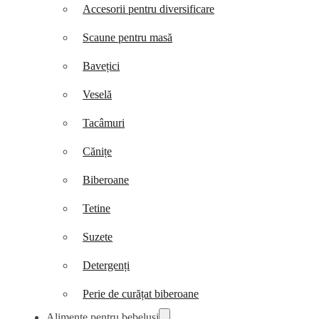
Accesorii pentru diversificare
Scaune pentru masă
Bavețici
Veselă
Tacâmuri
Cănițe
Biberoane
Tetine
Suzete
Detergenți
Perie de curățat biberoane
Alimente pentru bebeluși