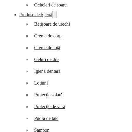
Ochelari de soare
Produse de igienă
Bețișoare de urechi
Creme de corp
Creme de față
Geluri de duș
Igienă dentară
Loțiuni
Protecție solară
Protecție de vară
Pudră de talc
Șampon