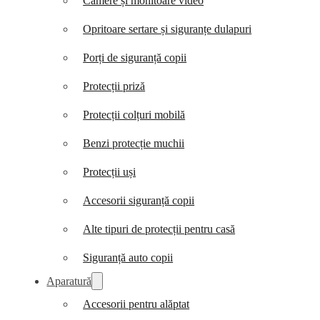
Camere și monitoare video
Opritoare sertare și siguranțe dulapuri
Porți de siguranță copii
Protecții priză
Protecții colțuri mobilă
Benzi protecție muchii
Protecții uși
Accesorii siguranță copii
Alte tipuri de protecții pentru casă
Siguranță auto copii
Aparatură
Accesorii pentru alăptat