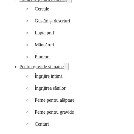
Cereale
Gustări și deserturi
Lapte praf
Mâncăruri
Piureuri
Pentru gravide si mame
Îngrijire intimă
Îngrijirea sânilor
Perne pentru alăptare
Perne pentru gravide
Centuri