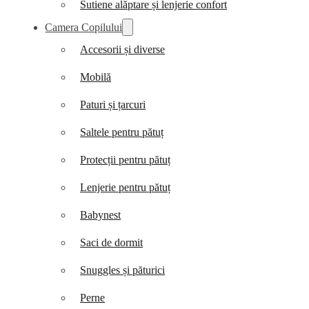
Sutiene alăptare și lenjerie confort
Camera Copilului
Accesorii și diverse
Mobilă
Paturi și țarcuri
Saltele pentru pătuț
Protecții pentru pătuț
Lenjerie pentru pătuț
Babynest
Saci de dormit
Snuggles și păturici
Perne