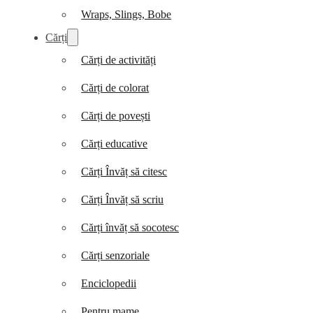
Wraps, Slings, Bobe
Cărți
Cărți de activități
Cărți de colorat
Cărți de povești
Cărți educative
Cărți Învăț să citesc
Cărți Învăț să scriu
Cărți învăț să socotesc
Cărți senzoriale
Enciclopedii
Pentru mame