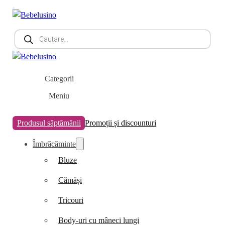
Products
search
Categorii
Meniu
Produsul săptămănii
Promoții și discounturi
Îmbrăcăminte
Bluze
Cămăși
Tricouri
Body-uri cu mâneci lungi