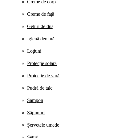
Creme de corp
Creme de față
Geluri de duș
Igienă dentară
Loțiuni
Protecție solară
Protecție de vară
Pudră de talc
Șampon
Săpunuri
Șervețele umede
Seturi