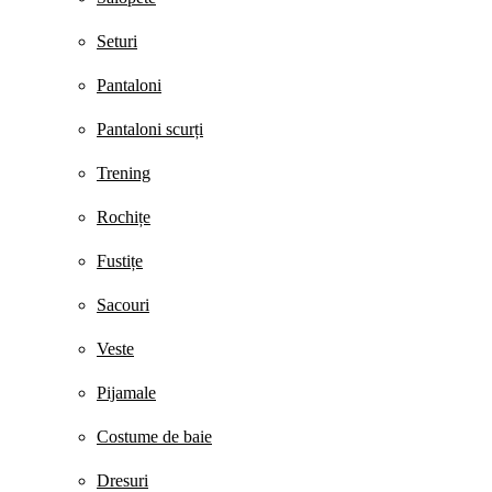
Seturi
Pantaloni
Pantaloni scurți
Trening
Rochițe
Fustițe
Sacouri
Veste
Pijamale
Costume de baie
Dresuri