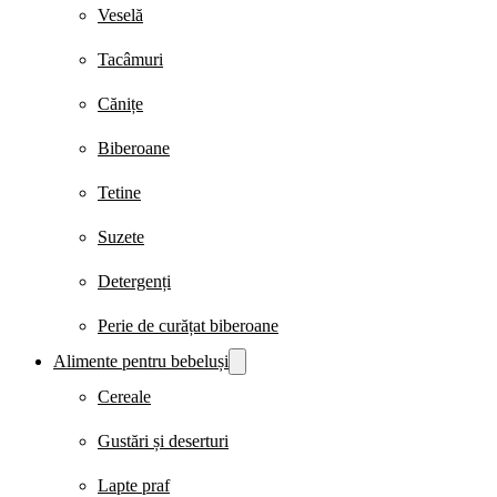
Veselă
Tacâmuri
Cănițe
Biberoane
Tetine
Suzete
Detergenți
Perie de curățat biberoane
Alimente pentru bebeluși
Cereale
Gustări și deserturi
Lapte praf