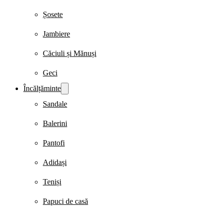
Șosete
Jambiere
Căciuli și Mănuși
Geci
Încălțăminte
Sandale
Balerini
Pantofi
Adidași
Teniși
Papuci de casă