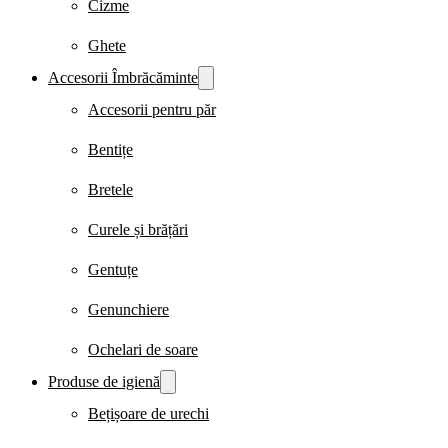
Cizme
Ghete
Accesorii Îmbrăcăminte
Accesorii pentru păr
Bentițe
Bretele
Curele și brățări
Gentuțe
Genunchiere
Ochelari de soare
Produse de igienă
Bețișoare de urechi