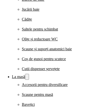
Jucării baie
Cădițe
Saltele pentru schimbat
Olițe și reductoare WC
Scaune și suporți anatomici baie
Coș de gunoi pentru scutece
Cutii dispenser șervețete
La masă
Accesorii pentru diversificare
Scaune pentru masă
Bavețici