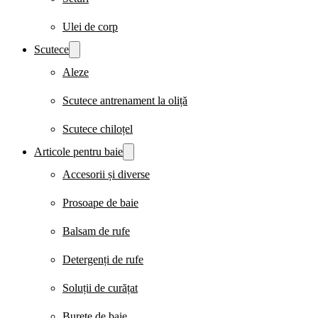
Ulei de corp
Scutece
Aleze
Scutece antrenament la oliță
Scutece chiloțel
Articole pentru baie
Accesorii și diverse
Prosoape de baie
Balsam de rufe
Detergenți de rufe
Soluții de curățat
Burete de baie