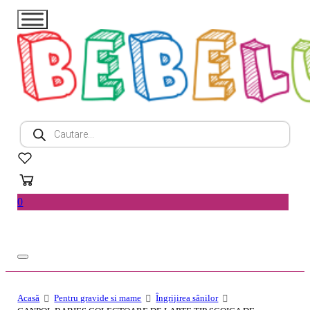
Products
search
0
Acasă
Pentru gravide si mame
Îngrijirea sânilor