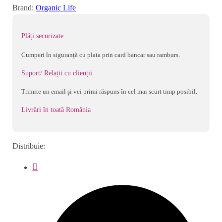
DE
Brand:
Organic Life
LAPTE
TIP
Plăți securizate
SCOICA
DE
Cumperi în siguranță cu plata prin card bancar sau ramburs.
LACTATIE,
Suport/ Relații cu clienții
2
BUC
Trimite un email și vei primi răspuns în cel mai scurt timp posibil.
Livrări în toată România
Distribuie: