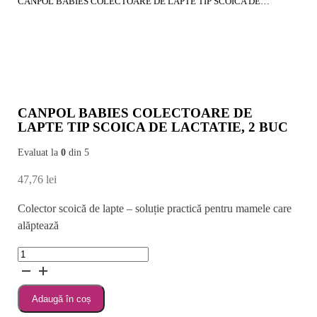
CANPOL BABIES COLECTOARE DE LAPTE TIP SCOICA DE LACTATIE, 2 BUC
CANPOL BABIES COLECTOARE DE
LAPTE TIP SCOICA DE LACTATIE, 2 BUC
Evaluat la
0
din 5
47,76
lei
Colector scoică de lapte – soluție practică pentru mamele care
alăptează
Cantitate
CANPOL
BABIES
Adaugă în coș
COLECTOARE