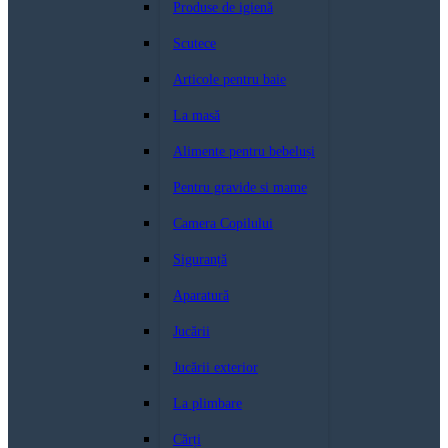
Produse de igienă
Scutece
Articole pentru baie
La masă
Alimente pentru bebeluși
Pentru gravide si mame
Camera Copilului
Siguranță
Aparatură
Jucării
Jucării exterior
La plimbare
Cărți