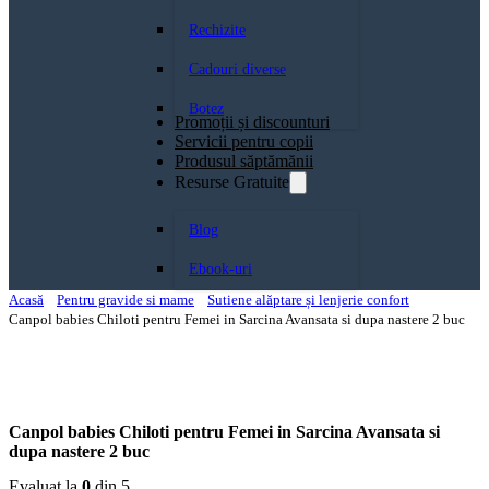
Rechizite
Cadouri diverse
Botez
Promoții și discounturi
Servicii pentru copii
Produsul săptămănii
Resurse Gratuite
Blog
Ebook-uri
Acasă
Pentru gravide si mame
Sutiene alăptare și lenjerie confort
Canpol babies Chiloti pentru Femei in Sarcina Avansata si dupa nastere 2 buc
Canpol babies Chiloti pentru Femei in Sarcina Avansata si
dupa nastere 2 buc
Evaluat la
0
din 5