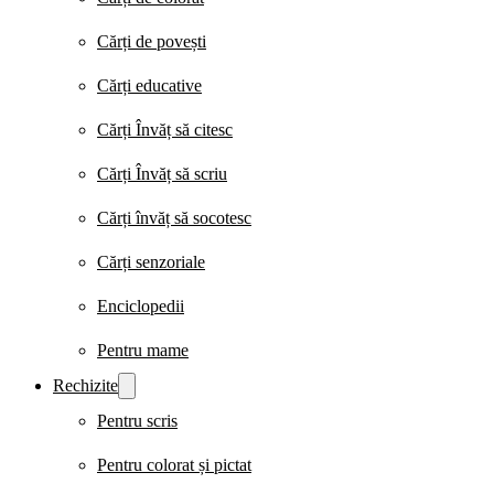
Cărți de povești
Cărți educative
Cărți Învăț să citesc
Cărți Învăț să scriu
Cărți învăț să socotesc
Cărți senzoriale
Enciclopedii
Pentru mame
Rechizite
Pentru scris
Pentru colorat și pictat