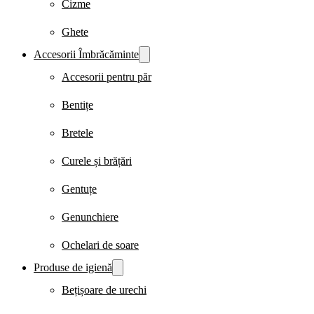
Cizme
Ghete
Accesorii Îmbrăcăminte
Accesorii pentru păr
Bentițe
Bretele
Curele și brățări
Gentuțe
Genunchiere
Ochelari de soare
Produse de igienă
Bețișoare de urechi