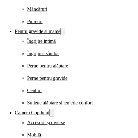
Mâncăruri
Piureuri
Pentru gravide si mame
Îngrijire intimă
Îngrijirea sânilor
Perne pentru alăptare
Perne pentru gravide
Centuri
Sutiene alăptare și lenjerie confort
Camera Copilului
Accesorii și diverse
Mobilă