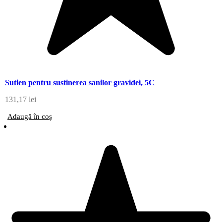
Sutien pentru sustinerea sanilor gravidei, 5C
131,17
lei
Adaugă în coș