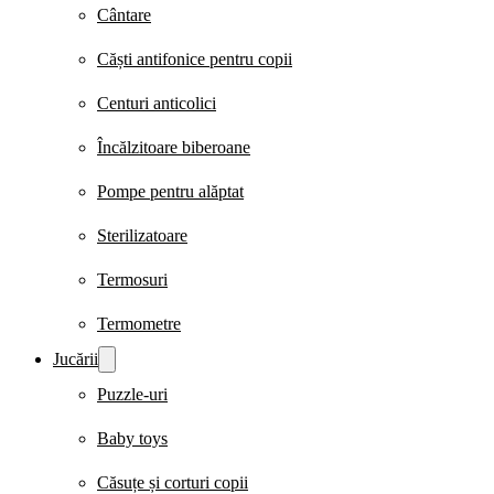
Cântare
Căști antifonice pentru copii
Centuri anticolici
Încălzitoare biberoane
Pompe pentru alăptat
Sterilizatoare
Termosuri
Termometre
Jucării
Puzzle-uri
Baby toys
Căsuțe și corturi copii