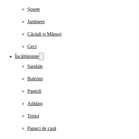
Șosete
Jambiere
Căciuli și Mănuși
Geci
Încălțăminte
Sandale
Balerini
Pantofi
Adidași
Teniși
Papuci de casă