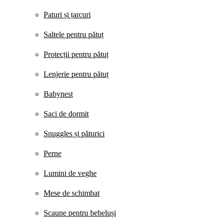
Paturi și țarcuri
Saltele pentru pătuț
Protecții pentru pătuț
Lenjerie pentru pătuț
Babynest
Saci de dormit
Snuggles și păturici
Perne
Lumini de veghe
Mese de schimbat
Scaune pentru bebeluși