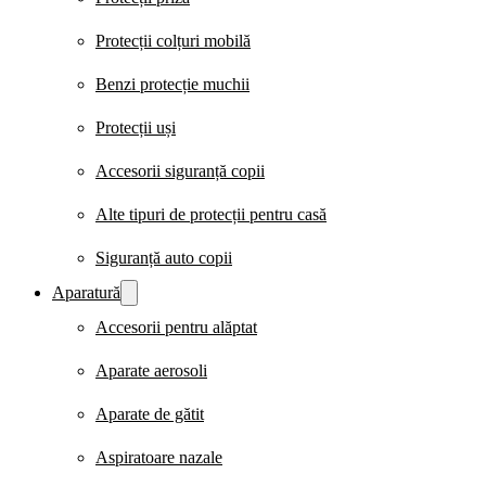
Protecții colțuri mobilă
Benzi protecție muchii
Protecții uși
Accesorii siguranță copii
Alte tipuri de protecții pentru casă
Siguranță auto copii
Aparatură
Accesorii pentru alăptat
Aparate aerosoli
Aparate de gătit
Aspiratoare nazale