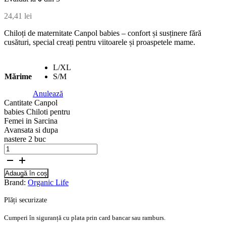
24,41
lei
Chiloți de maternitate Canpol babies – confort și susținere fără
cusături, special creați pentru viitoarele și proaspetele mame.
L/XL
Mărime
S/M
Anulează
Cantitate Canpol
babies Chiloti pentru
Femei in Sarcina
Avansata si dupa
nastere 2 buc
Adaugă în coș
Brand:
Organic Life
Plăți securizate
Cumperi în siguranță cu plata prin card bancar sau ramburs.