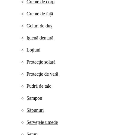
Creme de corp
Creme de față
Geluri de duș
Igienă dentară
Loțiuni
Protecție solară
Protecție de vară
Pudră de talc
Șampon
Săpunuri
Șervețele umede
Seturi