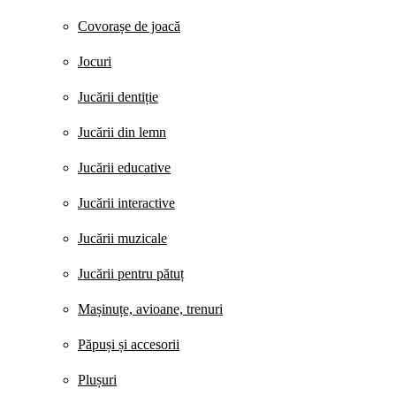
Covorașe de joacă
Jocuri
Jucării dentiție
Jucării din lemn
Jucării educative
Jucării interactive
Jucării muzicale
Jucării pentru pătuț
Mașinuțe, avioane, trenuri
Păpuși și accesorii
Plușuri