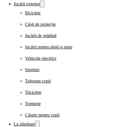
Jucării exterior
Biciclete
Căști de protecție
Jucării de grădină
Jucării pentru plajă și nisip
Vehicole electrice
Sporturi
Tobogan copii
Triciclete
Trotinete
Căsuțe pentru copii
La plimbare