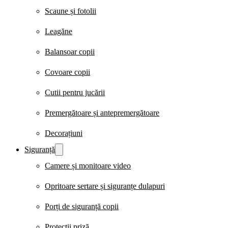
Scaune și fotolii
Leagăne
Balansoar copii
Covoare copii
Cutii pentru jucării
Premergătoare și antepremergătoare
Decorațiuni
Siguranță
Camere și monitoare video
Opritoare sertare și siguranțe dulapuri
Porți de siguranță copii
Protecții priză