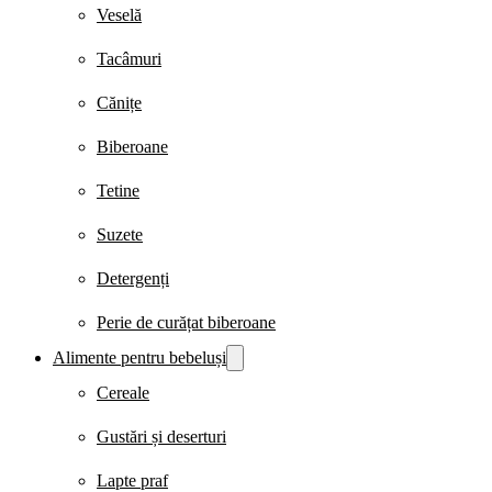
Veselă
Tacâmuri
Cănițe
Biberoane
Tetine
Suzete
Detergenți
Perie de curățat biberoane
Alimente pentru bebeluși
Cereale
Gustări și deserturi
Lapte praf