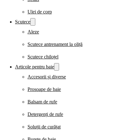
Ulei de corp
Scutece
Aleze
Scutece antrenament la oliță
Scutece chiloțel
Articole pentru baie
Accesorii și diverse
Prosoape de baie
Balsam de rufe
Detergenți de rufe
Soluții de curățat
Burete de baie