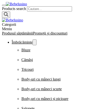
Products search
Categorii
Meniu
Produsul săptămănii
Promoții și discounturi
Îmbrăcăminte
Bluze
Cămăși
Tricouri
Body-uri cu mâneci lungi
Body-uri cu mâneci scurte
Body-uri cu mâneci și picioare
Salopete