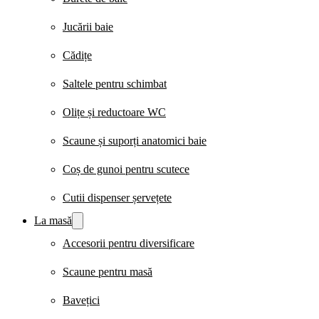
Jucării baie
Cădițe
Saltele pentru schimbat
Olițe și reductoare WC
Scaune și suporți anatomici baie
Coș de gunoi pentru scutece
Cutii dispenser șervețete
La masă
Accesorii pentru diversificare
Scaune pentru masă
Bavețici