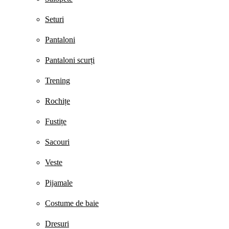
Seturi
Pantaloni
Pantaloni scurți
Trening
Rochițe
Fustițe
Sacouri
Veste
Pijamale
Costume de baie
Dresuri