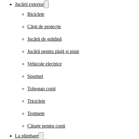
Jucării exterior
Biciclete
Căști de protecție
Jucării de grădină
Jucării pentru plajă și nisip
Vehicole electrice
Sporturi
Tobogan copii
Triciclete
Trotinete
Căsuțe pentru copii
La plimbare