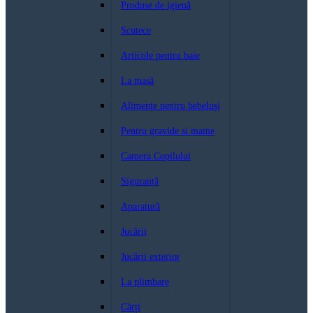
Produse de igienă
Scutece
Articole pentru baie
La masă
Alimente pentru bebeluși
Pentru gravide si mame
Camera Copilului
Siguranță
Aparatură
Jucării
Jucării exterior
La plimbare
Cărți