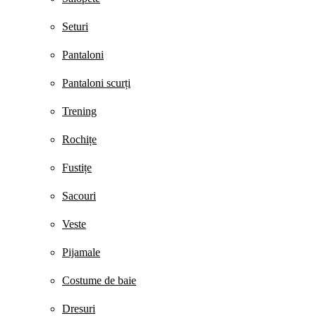
Seturi
Pantaloni
Pantaloni scurți
Trening
Rochițe
Fustițe
Sacouri
Veste
Pijamale
Costume de baie
Dresuri