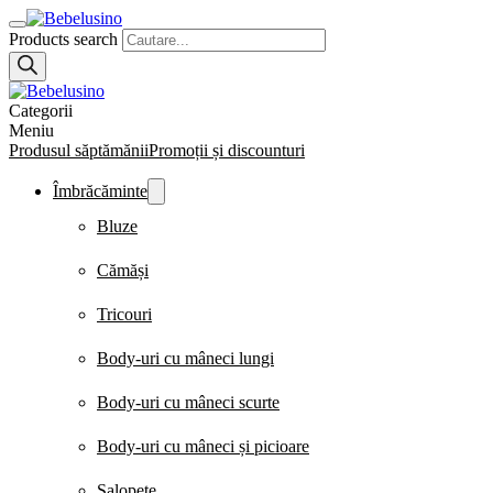
Products search
Categorii
Meniu
Produsul săptămănii
Promoții și discounturi
Îmbrăcăminte
Bluze
Cămăși
Tricouri
Body-uri cu mâneci lungi
Body-uri cu mâneci scurte
Body-uri cu mâneci și picioare
Salopete