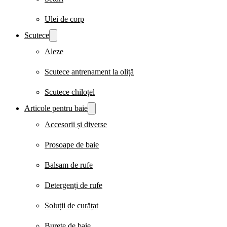
Ulei de corp
Scutece
Aleze
Scutece antrenament la oliță
Scutece chiloțel
Articole pentru baie
Accesorii și diverse
Prosoape de baie
Balsam de rufe
Detergenți de rufe
Soluții de curățat
Burete de baie