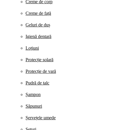
Creme de corp
Creme de față
Geluri de duș
Igienă dentară
Loțiuni
Protecție solară
Protecție de vară
Pudră de talc
Șampon
Săpunuri
Șervețele umede
Seturi