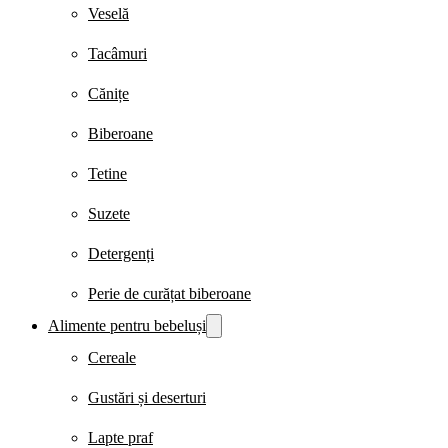
Veselă
Tacâmuri
Cănițe
Biberoane
Tetine
Suzete
Detergenți
Perie de curățat biberoane
Alimente pentru bebeluși
Cereale
Gustări și deserturi
Lapte praf