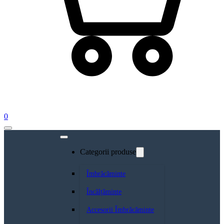
0
Categorii produse
Îmbrăcăminte
Încălțăminte
Accesorii Îmbrăcăminte