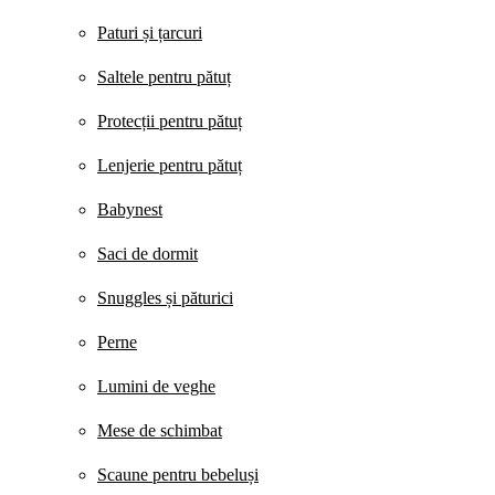
Paturi și țarcuri
Saltele pentru pătuț
Protecții pentru pătuț
Lenjerie pentru pătuț
Babynest
Saci de dormit
Snuggles și păturici
Perne
Lumini de veghe
Mese de schimbat
Scaune pentru bebeluși