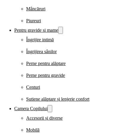
Mâncăruri
Piureuri
Pentru gravide si mame
Îngrijire intimă
Îngrijirea sânilor
Perne pentru alăptare
Perne pentru gravide
Centuri
Sutiene alăptare și lenjerie confort
Camera Copilului
Accesorii și diverse
Mobilă