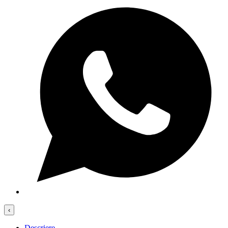
‹
Descriere