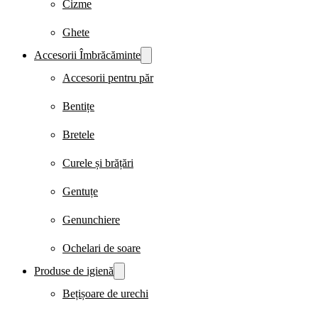
Cizme
Ghete
Accesorii Îmbrăcăminte
Accesorii pentru păr
Bentițe
Bretele
Curele și brățări
Gentuțe
Genunchiere
Ochelari de soare
Produse de igienă
Bețișoare de urechi