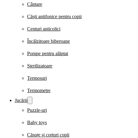
Cântare
Căști antifonice pentru copii
Centuri anticolici
Încălzitoare biberoane
Pompe pentru alăptat
Sterilizatoare
Termosuri
Termometre
Jucării
Puzzle-uri
Baby toys
Căsuțe și corturi copii