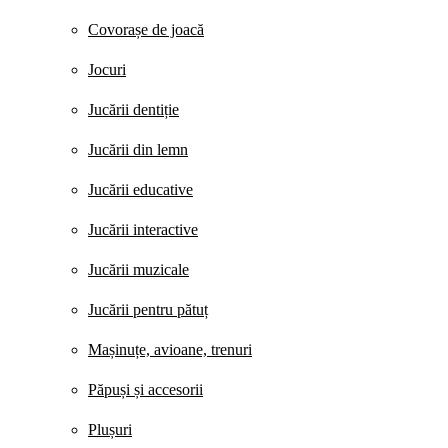
Covorașe de joacă
Jocuri
Jucării dentiție
Jucării din lemn
Jucării educative
Jucării interactive
Jucării muzicale
Jucării pentru pătuț
Mașinuțe, avioane, trenuri
Păpuși și accesorii
Plușuri