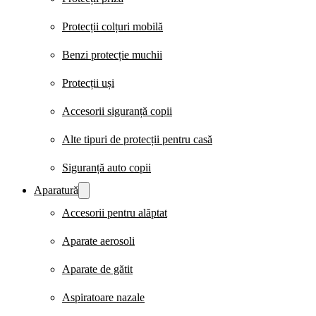
Protecții colțuri mobilă
Benzi protecție muchii
Protecții uși
Accesorii siguranță copii
Alte tipuri de protecții pentru casă
Siguranță auto copii
Aparatură
Accesorii pentru alăptat
Aparate aerosoli
Aparate de gătit
Aspiratoare nazale