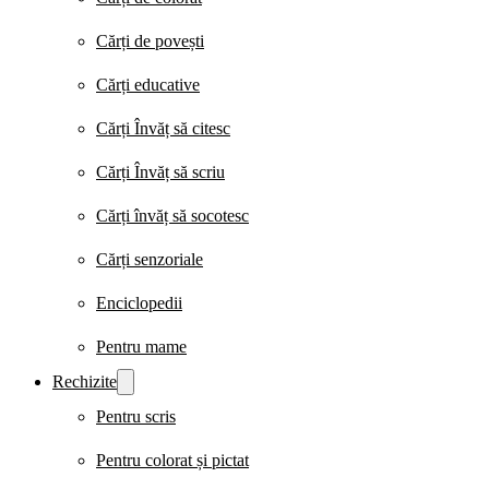
Cărți de povești
Cărți educative
Cărți Învăț să citesc
Cărți Învăț să scriu
Cărți învăț să socotesc
Cărți senzoriale
Enciclopedii
Pentru mame
Rechizite
Pentru scris
Pentru colorat și pictat