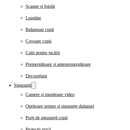
Scaune și fotolii
Leagăne
Balansoar copii
Covoare copii
Cutii pentru jucării
Premergătoare și antepremergătoare
Decorațiuni
Siguranță
Camere și monitoare video
Opritoare sertare și siguranțe dulapuri
Porți de siguranță copii
Protecții priză