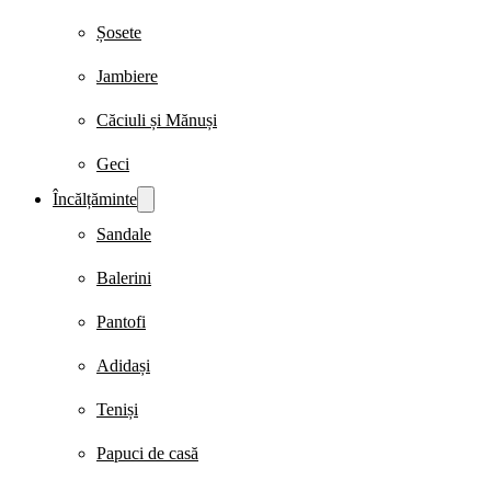
Șosete
Jambiere
Căciuli și Mănuși
Geci
Încălțăminte
Sandale
Balerini
Pantofi
Adidași
Teniși
Papuci de casă