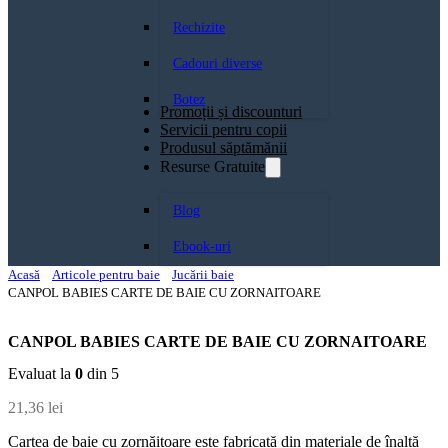
Rechizite
Cadouri diverse
Botez
Promoții și discounturi
Servicii pentru copii
Produsul săptămănii
Resurse Gratuite
Blog
Ebook-uri
Acasă
Articole pentru baie
Jucării baie
CANPOL BABIES CARTE DE BAIE CU ZORNAITOARE
CANPOL BABIES CARTE DE BAIE CU ZORNAITOARE
Evaluat la
0
din 5
21,36
lei
Cartea de baie cu zornăitoare este fabricată din materiale de înaltă