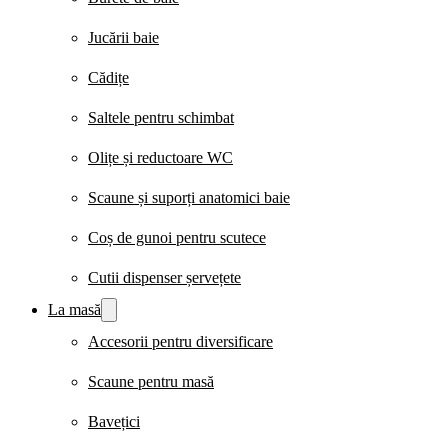
Jucării baie
Cădițe
Saltele pentru schimbat
Olițe și reductoare WC
Scaune și suporți anatomici baie
Coș de gunoi pentru scutece
Cutii dispenser șervețete
La masă
Accesorii pentru diversificare
Scaune pentru masă
Bavețici