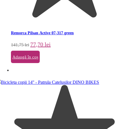
Remorca Pilsan Active 07-317 green
Prețul
Prețul
77,70
lei
141,75
lei
inițial
curent
a
este:
Adaugă în coș
fost:
77,70 lei.
141,75 lei.