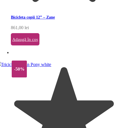
Bicicleta copii 12” – Zane
861,00
lei
Adaugă în coș
-50%
-50%