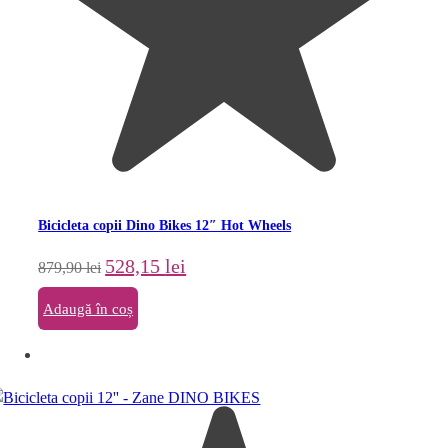
Bicicleta copii Dino Bikes 12″ Hot Wheels
Prețul
Prețul
528,15
lei
879,90
lei
inițial
curent
a
este:
Adaugă în coș
fost:
528,15 lei.
879,90 lei.