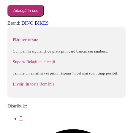
Bicicleta
Adaugă în coș
copii
10''
Brand:
DINO BIKES
-
UNICORN
Plăți securizate
Cumperi în siguranță cu plata prin card bancar sau ramburs.
Suport/ Relații cu clienții
Trimite un email și vei primi răspuns în cel mai scurt timp posibil.
Livrări în toată România
Distribuie: