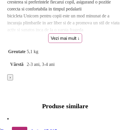
cresterea si preferintele fiecarui copil, asigurand o pozitie
corecta si confortabila in timpul pedalarii
bicicleta Unicorn pentru copii este un mod minunat de a
incuraja plimbarile in aer liber si de a promova un stil de viata
activ si sanatos inca de la o varsta frageda
fabricat in Italia
Vezi mai mult ↓
Specificatii tehnice:
Greutate
5,1 kg
cadru realizat din aliaj
Vârstă
2-3 ani, 3-4 ani
pinion fix
jante din compozit (polipropilena si nailon)
›
roti E.V.A. (diametru 10″”, respectiv aprox. 25 cm)
roti ajutatoare, detasabile
scaun reglabil
prevazuta cu aparatoare personalizata cu Unicorn
Produse similare
Greutate produs: 5.1 kgGreutate maxima suportata: 30
kgGarantie: 24 luni
Varsta recomandata: 2 ani+