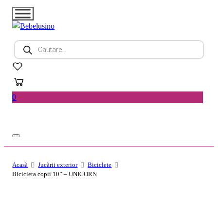
Products
search
0
Acasă
Jucării exterior
Biciclete
Bicicleta copii 10” – UNICORN