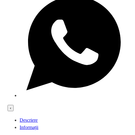
‹
Descriere
Informații