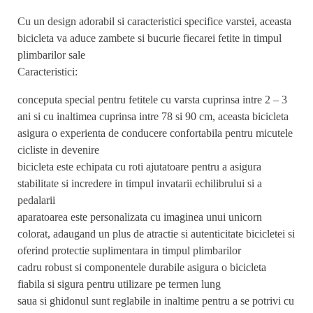
Cu un design adorabil si caracteristici specifice varstei, aceasta
bicicleta va aduce zambete si bucurie fiecarei fetite in timpul
plimbarilor sale
Caracteristici:
conceputa special pentru fetitele cu varsta cuprinsa intre 2 – 3
ani si cu inaltimea cuprinsa intre 78 si 90 cm, aceasta bicicleta
asigura o experienta de conducere confortabila pentru micutele
cicliste in devenire
bicicleta este echipata cu roti ajutatoare pentru a asigura
stabilitate si incredere in timpul invatarii echilibrului si a
pedalarii
aparatoarea este personalizata cu imaginea unui unicorn
colorat, adaugand un plus de atractie si autenticitate bicicletei si
oferind protectie suplimentara in timpul plimbarilor
cadru robust si componentele durabile asigura o bicicleta
fiabila si sigura pentru utilizare pe termen lung
saua si ghidonul sunt reglabile in inaltime pentru a se potrivi cu