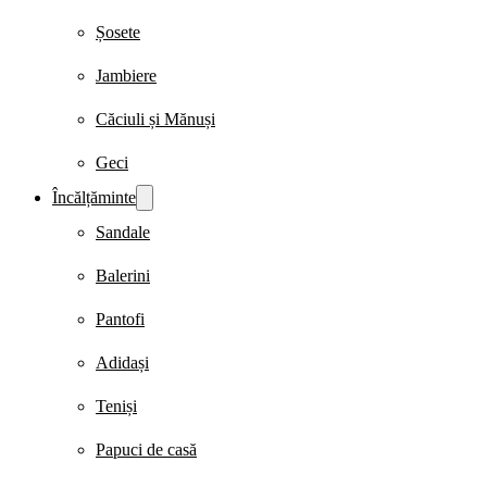
Șosete
Jambiere
Căciuli și Mănuși
Geci
Încălțăminte
Sandale
Balerini
Pantofi
Adidași
Teniși
Papuci de casă