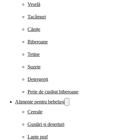
Veselă
Tacâmuri
Cănițe
Biberoane
Tetine
Suzete
Detergenți
Perie de curățat biberoane
Alimente pentru bebeluși
Cereale
Gustări și deserturi
Lapte praf