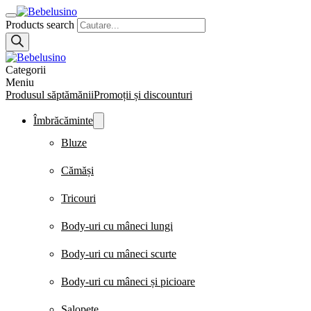
Products search
Categorii
Meniu
Produsul săptămănii
Promoții și discounturi
Îmbrăcăminte
Bluze
Cămăși
Tricouri
Body-uri cu mâneci lungi
Body-uri cu mâneci scurte
Body-uri cu mâneci și picioare
Salopete