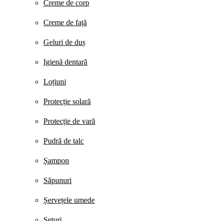
Creme de corp
Creme de față
Geluri de duș
Igienă dentară
Loțiuni
Protecție solară
Protecție de vară
Pudră de talc
Șampon
Săpunuri
Șervețele umede
Seturi