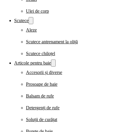
Ulei de corp
Scutece
Aleze
Scutece antrenament la oliță
Scutece chiloțel
Articole pentru baie
Accesorii și diverse
Prosoape de baie
Balsam de rufe
Detergenți de rufe
Soluții de curățat
Burete de baie