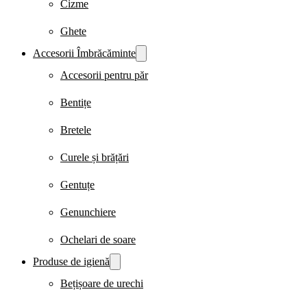
Cizme
Ghete
Accesorii Îmbrăcăminte
Accesorii pentru păr
Bentițe
Bretele
Curele și brățări
Gentuțe
Genunchiere
Ochelari de soare
Produse de igienă
Bețișoare de urechi