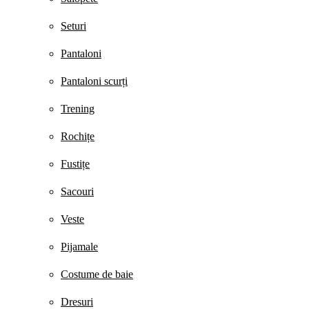
Seturi
Pantaloni
Pantaloni scurți
Trening
Rochițe
Fustițe
Sacouri
Veste
Pijamale
Costume de baie
Dresuri