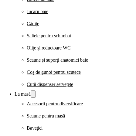
Jucării baie
Cădițe
Saltele pentru schimbat
Olițe și reductoare WC
Scaune și suporți anatomici baie
Coș de gunoi pentru scutece
Cutii dispenser șervețete
La masă
Accesorii pentru diversificare
Scaune pentru masă
Bavețici