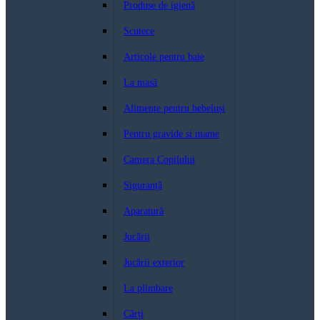
Produse de igienă
Scutece
Articole pentru baie
La masă
Alimente pentru bebeluși
Pentru gravide si mame
Camera Copilului
Siguranță
Aparatură
Jucării
Jucării exterior
La plimbare
Cărți