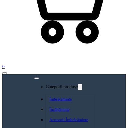
0
Categorii produse
Îmbrăcăminte
Încălțăminte
Accesorii Îmbrăcăminte