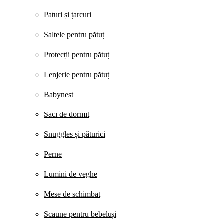
Paturi și țarcuri
Saltele pentru pătuț
Protecții pentru pătuț
Lenjerie pentru pătuț
Babynest
Saci de dormit
Snuggles și păturici
Perne
Lumini de veghe
Mese de schimbat
Scaune pentru bebeluși