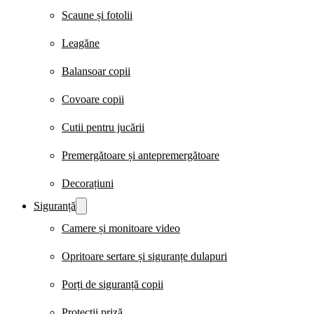
Scaune și fotolii
Leagăne
Balansoar copii
Covoare copii
Cutii pentru jucării
Premergătoare și antepremergătoare
Decorațiuni
Siguranță
Camere și monitoare video
Opritoare sertare și siguranțe dulapuri
Porți de siguranță copii
Protecții priză