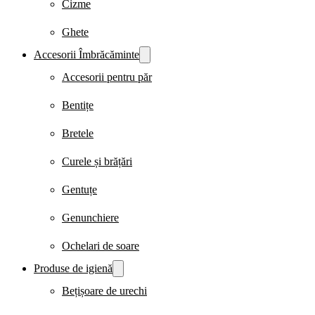
Cizme
Ghete
Accesorii Îmbrăcăminte
Accesorii pentru păr
Bentițe
Bretele
Curele și brățări
Gentuțe
Genunchiere
Ochelari de soare
Produse de igienă
Bețișoare de urechi