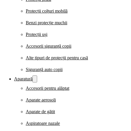
Protecții colțuri mobilă
Benzi protecție muchii
Protecții uși
Accesorii siguranță copii
Alte tipuri de protecții pentru casă
Siguranță auto copii
Aparatură
Accesorii pentru alăptat
Aparate aerosoli
Aparate de gătit
Aspiratoare nazale