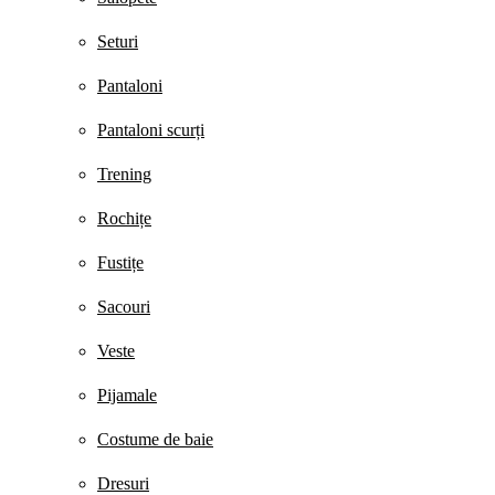
Seturi
Pantaloni
Pantaloni scurți
Trening
Rochițe
Fustițe
Sacouri
Veste
Pijamale
Costume de baie
Dresuri