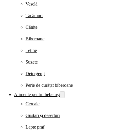
Veselă
Tacâmuri
Cănițe
Biberoane
Tetine
Suzete
Detergenți
Perie de curățat biberoane
Alimente pentru bebeluși
Cereale
Gustări și deserturi
Lapte praf