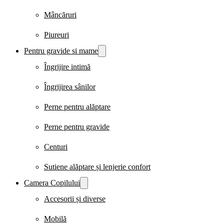
Mâncăruri
Piureuri
Pentru gravide si mame
Îngrijire intimă
Îngrijirea sânilor
Perne pentru alăptare
Perne pentru gravide
Centuri
Sutiene alăptare și lenjerie confort
Camera Copilului
Accesorii și diverse
Mobilă