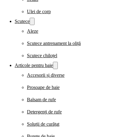
Ulei de corp
Scutece
Aleze
Scutece antrenament la oliță
Scutece chiloțel
Articole pentru baie
Accesorii și diverse
Prosoape de baie
Balsam de rufe
Detergenți de rufe
Soluții de curățat
Burete de baie