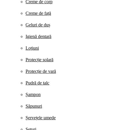
Creme de corp
Creme de față
Geluri de duș
Igienă dentară
Loțiuni
Protecție solară
Protecție de vară
Pudră de talc
Șampon
Săpunuri
Șervețele umede
Seturi