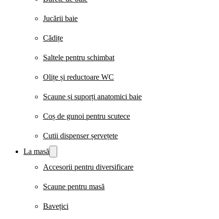
Jucării baie
Cădițe
Saltele pentru schimbat
Olițe și reductoare WC
Scaune și suporți anatomici baie
Coș de gunoi pentru scutece
Cutii dispenser șervețete
La masă
Accesorii pentru diversificare
Scaune pentru masă
Bavețici