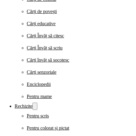
Cărți de povești
Cărți educative
Cărți Învăț să citesc
Cărți Învăț să scriu
Cărți învăț să socotesc
Cărți senzoriale
Enciclopedii
Pentru mame
Rechizite
Pentru scris
Pentru colorat și pictat