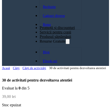
Rechizite
Cadouri diverse
Botez
Promoții și discounturi
Servicii pentru copii
Produsul săptămănii
Resurse Gratuite
Blog
Ebook-uri
Acasă
Cărți
Cărți de activități
30 de activitati pentru dezvoltarea atentiei
30 de activitati pentru dezvoltarea atentiei
Evaluat la
0
din 5
39,00
lei
Stoc epuizat