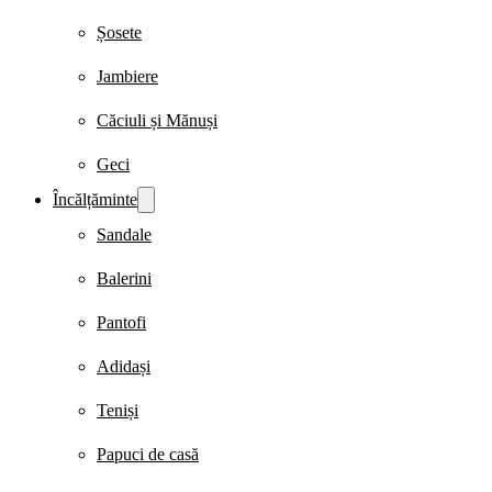
Șosete
Jambiere
Căciuli și Mănuși
Geci
Încălțăminte
Sandale
Balerini
Pantofi
Adidași
Teniși
Papuci de casă