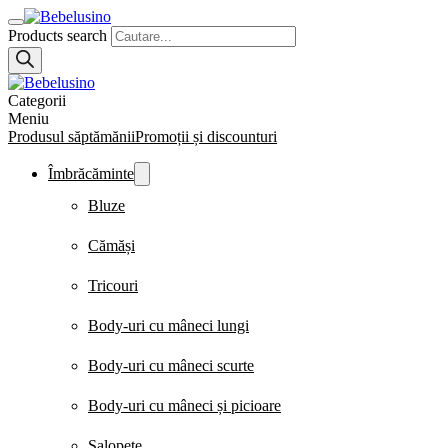
Products search
Categorii
Meniu
Produsul săptămănii
Promoții și discounturi
Îmbrăcăminte
Bluze
Cămăși
Tricouri
Body-uri cu mâneci lungi
Body-uri cu mâneci scurte
Body-uri cu mâneci și picioare
Salopete