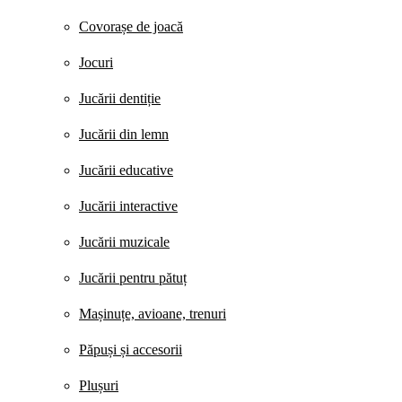
Covorașe de joacă
Jocuri
Jucării dentiție
Jucării din lemn
Jucării educative
Jucării interactive
Jucării muzicale
Jucării pentru pătuț
Mașinuțe, avioane, trenuri
Păpuși și accesorii
Plușuri