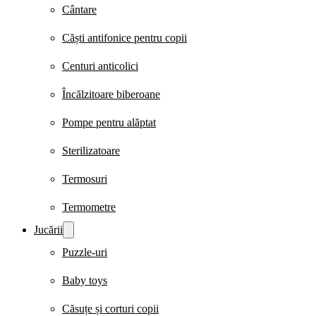
Cântare
Căști antifonice pentru copii
Centuri anticolici
Încălzitoare biberoane
Pompe pentru alăptat
Sterilizatoare
Termosuri
Termometre
Jucării
Puzzle-uri
Baby toys
Căsuțe și corturi copii