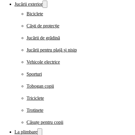
Jucării exterior
Biciclete
Căști de protecție
Jucării de grădină
Jucării pentru plajă și nisip
Vehicole electrice
Sporturi
Tobogan copii
Triciclete
Trotinete
Căsuțe pentru copii
La plimbare