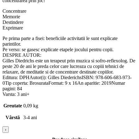
concentrarea prin joc!
Concentrare
Memorie
Destindere
Exprimare
Pe prima parte a fisei: beneficiile activitatii le sunt explicate
parintilor.
Pe verso: se gasesc explicate etapele jocului pentru copii.
DESPRE AUTOR:
Gilles Diedrichs este un terapeut prin muzica si sofro-reflexolog. De
peste 20 de ani le preda celor care lucreaza cu copiii tehnici de
relaxare, de meditatie si de concentrare destinate copiilor.
Editura: DPHAutor(i): Gilles DiederichsISBN: 978-606-683-973-
0Tip coperta: BrosurataFormat: 9 x 16An aparitie: 2019Numar
pagini: 84
Varsta: 3 ani+
Greutate
0,09 kg
Vârstă
3-4 ani
›