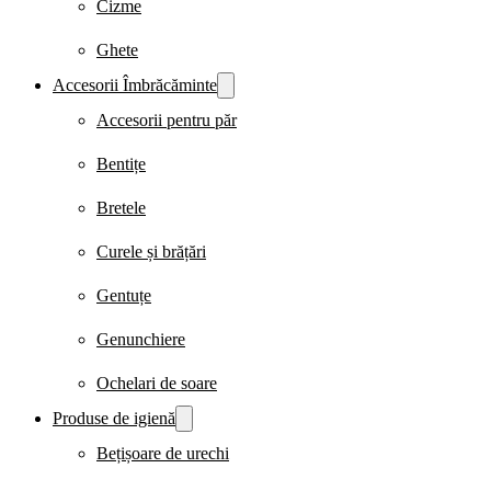
Cizme
Ghete
Accesorii Îmbrăcăminte
Accesorii pentru păr
Bentițe
Bretele
Curele și brățări
Gentuțe
Genunchiere
Ochelari de soare
Produse de igienă
Bețișoare de urechi