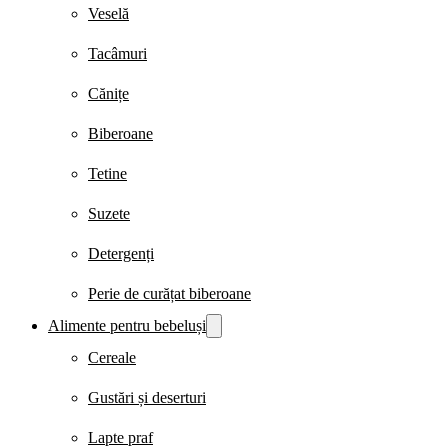
Veselă
Tacâmuri
Cănițe
Biberoane
Tetine
Suzete
Detergenți
Perie de curățat biberoane
Alimente pentru bebeluși
Cereale
Gustări și deserturi
Lapte praf