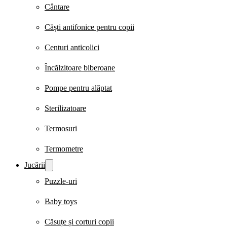
Cântare
Căști antifonice pentru copii
Centuri anticolici
Încălzitoare biberoane
Pompe pentru alăptat
Sterilizatoare
Termosuri
Termometre
Jucării
Puzzle-uri
Baby toys
Căsuțe și corturi copii