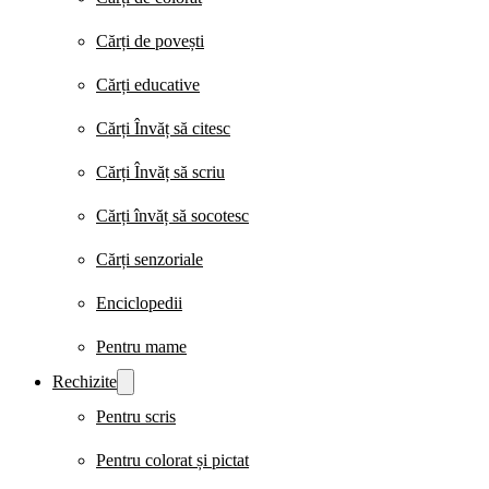
Cărți de povești
Cărți educative
Cărți Învăț să citesc
Cărți Învăț să scriu
Cărți învăț să socotesc
Cărți senzoriale
Enciclopedii
Pentru mame
Rechizite
Pentru scris
Pentru colorat și pictat