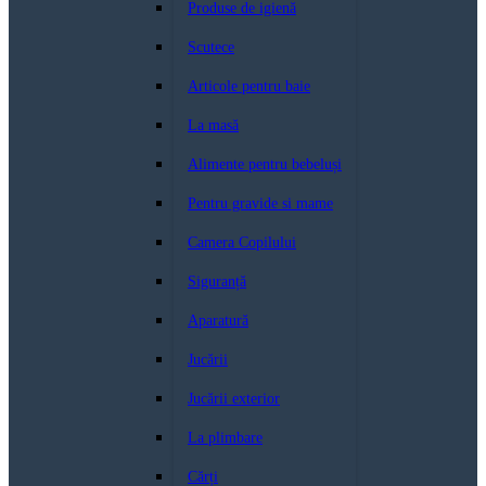
Produse de igienă
Scutece
Articole pentru baie
La masă
Alimente pentru bebeluși
Pentru gravide si mame
Camera Copilului
Siguranță
Aparatură
Jucării
Jucării exterior
La plimbare
Cărți