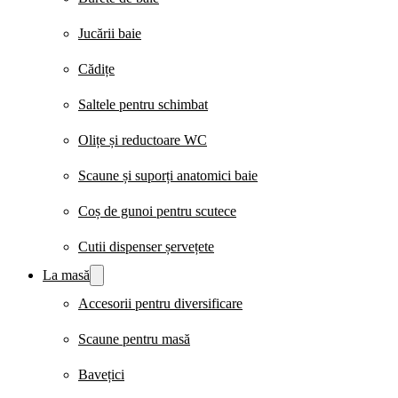
Jucării baie
Cădițe
Saltele pentru schimbat
Olițe și reductoare WC
Scaune și suporți anatomici baie
Coș de gunoi pentru scutece
Cutii dispenser șervețete
La masă
Accesorii pentru diversificare
Scaune pentru masă
Bavețici