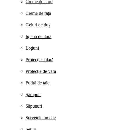
Creme de corp
Creme de față
Geluri de duș
Igienă dentară
Loțiuni
Protecție solară
Protecție de vară
Pudră de talc
Șampon
Săpunuri
Șervețele umede
Seturi