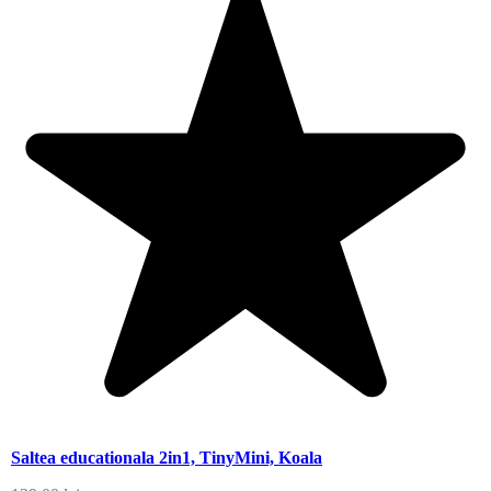
Saltea educationala 2in1, TinyMini, Koala