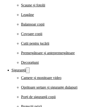
Scaune și fotolii
Leagăne
Balansoar copii
Covoare copii
Cutii pentru jucării
Premergătoare și antepremergătoare
Decorațiuni
Siguranță
Camere și monitoare video
Opritoare sertare și siguranțe dulapuri
Porți de siguranță copii
Protecții priză