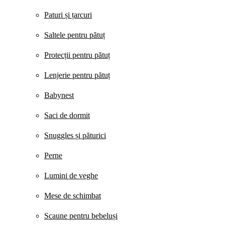
Paturi și țarcuri
Saltele pentru pătuț
Protecții pentru pătuț
Lenjerie pentru pătuț
Babynest
Saci de dormit
Snuggles și păturici
Perne
Lumini de veghe
Mese de schimbat
Scaune pentru bebeluși