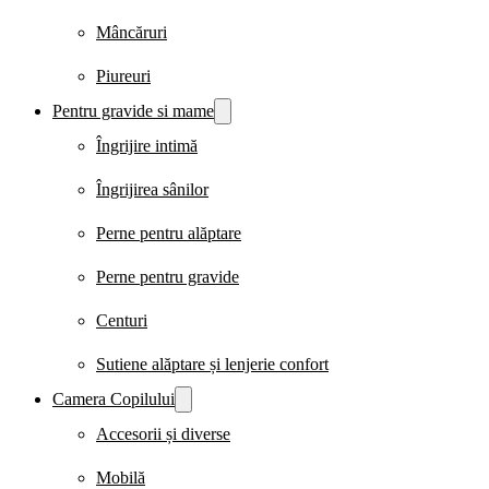
Mâncăruri
Piureuri
Pentru gravide si mame
Îngrijire intimă
Îngrijirea sânilor
Perne pentru alăptare
Perne pentru gravide
Centuri
Sutiene alăptare și lenjerie confort
Camera Copilului
Accesorii și diverse
Mobilă