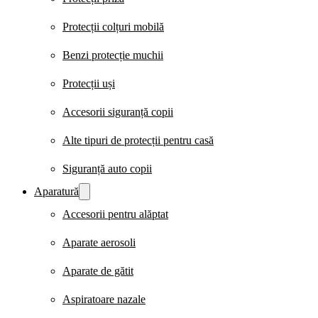
Protecții colțuri mobilă
Benzi protecție muchii
Protecții uși
Accesorii siguranță copii
Alte tipuri de protecții pentru casă
Siguranță auto copii
Aparatură
Accesorii pentru alăptat
Aparate aerosoli
Aparate de gătit
Aspiratoare nazale