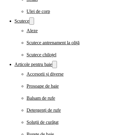
Ulei de corp
Scutece
Aleze
Scutece antrenament la oliță
Scutece chiloțel
Articole pentru baie
Accesorii și diverse
Prosoape de baie
Balsam de rufe
Detergenți de rufe
Soluții de curățat
Burete de baie