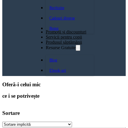
Rechizite
Cadouri diverse
Botez
Promoții și discounturi
Servicii pentru copii
Produsul săptămănii
Resurse Gratuite
Blog
Ebook-uri
Oferă-i celui mic
ce i se potrivește
Sortare