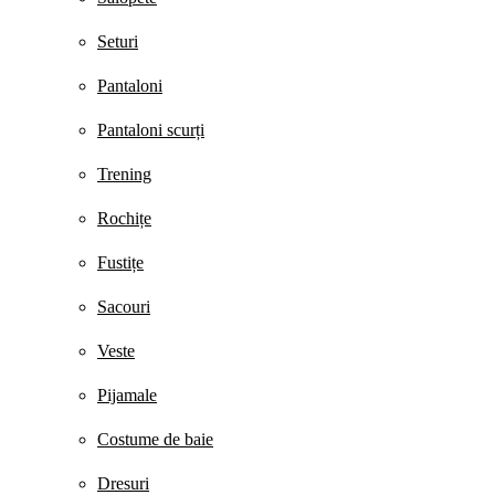
Seturi
Pantaloni
Pantaloni scurți
Trening
Rochițe
Fustițe
Sacouri
Veste
Pijamale
Costume de baie
Dresuri