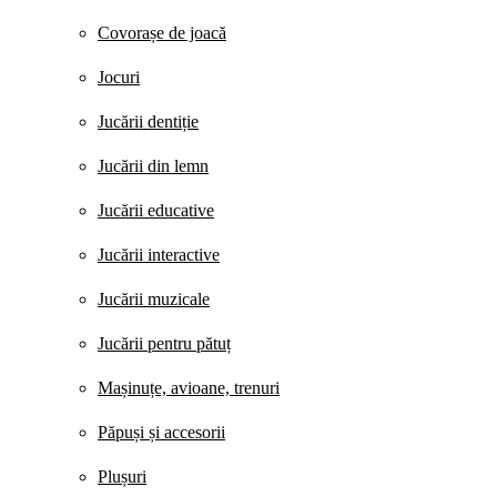
Covorașe de joacă
Jocuri
Jucării dentiție
Jucării din lemn
Jucării educative
Jucării interactive
Jucării muzicale
Jucării pentru pătuț
Mașinuțe, avioane, trenuri
Păpuși și accesorii
Plușuri