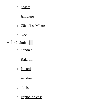
Șosete
Jambiere
Căciuli și Mănuși
Geci
Încălțăminte
Sandale
Balerini
Pantofi
Adidași
Teniși
Papuci de casă