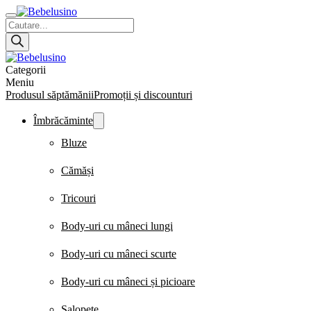
Products
search
Categorii
Meniu
Produsul săptămănii
Promoții și discounturi
Îmbrăcăminte
Bluze
Cămăși
Tricouri
Body-uri cu mâneci lungi
Body-uri cu mâneci scurte
Body-uri cu mâneci și picioare
Salopete