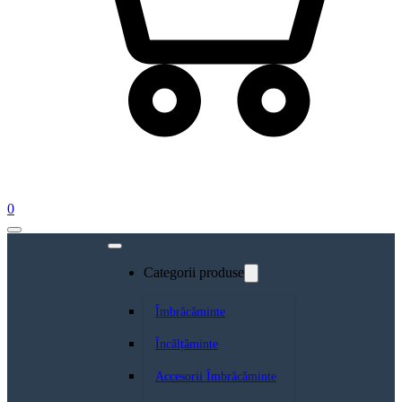
0
Categorii produse
Îmbrăcăminte
Încălțăminte
Accesorii Îmbrăcăminte