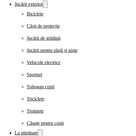
Jucării exterior
Biciclete
Căști de protecție
Jucării de grădină
Jucării pentru plajă și nisip
Vehicole electrice
Sporturi
Tobogan copii
Triciclete
Trotinete
Căsuțe pentru copii
La plimbare