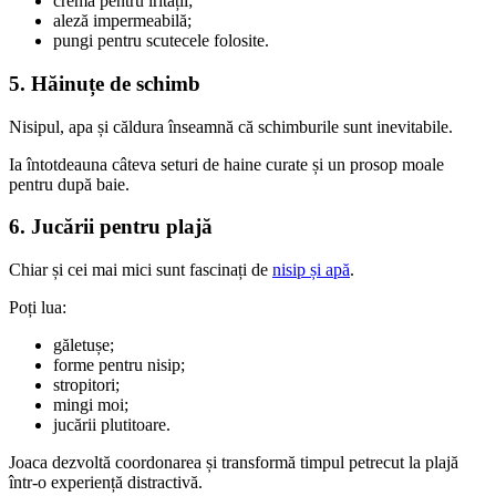
cremă pentru iritații;
aleză impermeabilă;
pungi pentru scutecele folosite.
5. Hăinuțe de schimb
Nisipul, apa și căldura înseamnă că schimburile sunt inevitabile.
Ia întotdeauna câteva seturi de haine curate și un prosop moale
pentru după baie.
6. Jucării pentru plajă
Chiar și cei mai mici sunt fascinați de
nisip și apă
.
Poți lua:
găletușe;
forme pentru nisip;
stropitori;
mingi moi;
jucării plutitoare.
Joaca dezvoltă coordonarea și transformă timpul petrecut la plajă
într-o experiență distractivă.