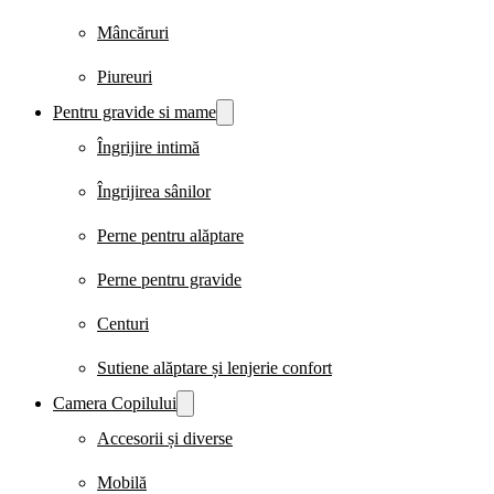
Mâncăruri
Piureuri
Pentru gravide si mame
Îngrijire intimă
Îngrijirea sânilor
Perne pentru alăptare
Perne pentru gravide
Centuri
Sutiene alăptare și lenjerie confort
Camera Copilului
Accesorii și diverse
Mobilă