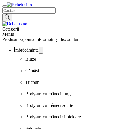
Products
search
Categorii
Meniu
Produsul săptămănii
Promoții și discounturi
Îmbrăcăminte
Bluze
Cămăși
Tricouri
Body-uri cu mâneci lungi
Body-uri cu mâneci scurte
Body-uri cu mâneci și picioare
Salopete