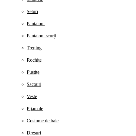
Seturi
Pantaloni
Pantaloni scurți
Trening
Rochițe
Fustițe
Sacouri
Veste
Pijamale
Costume de baie
Dresuri