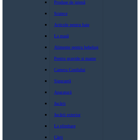
Produse de igienă
Scutece
Articole pentru baie
La masă
Alimente pentru bebeluși
Pentru gravide si mame
Camera Copilului
Siguranță
Aparatură
Jucării
Jucării exterior
La plimbare
Cărți