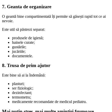
7. Geanta de organizare
O geantă bine compartimentată îți permite să găsești rapid tot ce ai
nevoie.
Este util să păstrezi separat:
produsele de igienă;
hainele curate;
gustările;
jucăriile;
documentele.
8. Trusa de prim ajutor
Este bine să ai la îndemână:
plasturi;
ser fiziologic;
dezinfectant;
termometru;
medicamente recomandate de medicul pediatru.
Mai puțin stres, mai multe amintiri frumoase