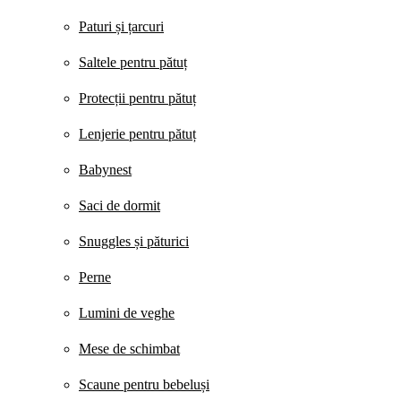
Paturi și țarcuri
Saltele pentru pătuț
Protecții pentru pătuț
Lenjerie pentru pătuț
Babynest
Saci de dormit
Snuggles și păturici
Perne
Lumini de veghe
Mese de schimbat
Scaune pentru bebeluși