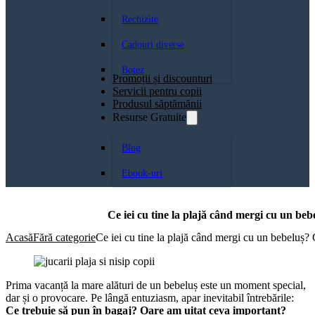
Rechizite
Cadouri diverse
Botez
Promoții și discounturi
Servicii pentru copii
Produsul săptămănii
Resurse Gratuite
Blog
Ebook-uri
Ce iei cu tine la plajă când mergi cu un be
Acasă
Fără categorie
Ce iei cu tine la plajă când mergi cu un bebeluș?
Prima vacanță la mare alături de un bebeluș este un moment special,
dar și o provocare. Pe lângă entuziasm, apar inevitabil întrebările:
Ce trebuie să pun în bagaj? Oare am uitat ceva important?