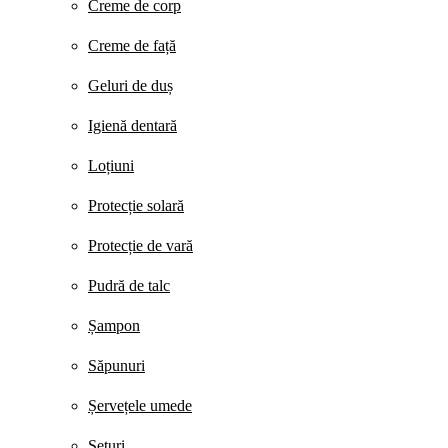
Creme de corp
Creme de față
Geluri de duș
Igienă dentară
Loțiuni
Protecție solară
Protecție de vară
Pudră de talc
Șampon
Săpunuri
Șervețele umede
Seturi