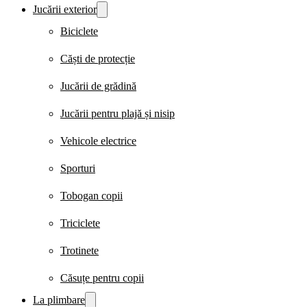
Jucării exterior
Biciclete
Căști de protecție
Jucării de grădină
Jucării pentru plajă și nisip
Vehicole electrice
Sporturi
Tobogan copii
Triciclete
Trotinete
Căsuțe pentru copii
La plimbare