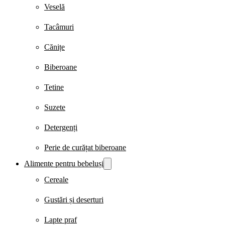
Veselă
Tacâmuri
Cănițe
Biberoane
Tetine
Suzete
Detergenți
Perie de curățat biberoane
Alimente pentru bebeluși
Cereale
Gustări și deserturi
Lapte praf