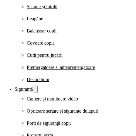
Scaune și fotolii
Leagăne
Balansoar copii
Covoare copii
Cutii pentru jucării
Premergătoare și antepremergătoare
Decorațiuni
Siguranță
Camere și monitoare video
Opritoare sertare și siguranțe dulapuri
Porți de siguranță copii
Protecții priză