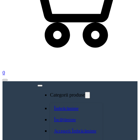
0
Categorii produse
Îmbrăcăminte
Încălțăminte
Accesorii Îmbrăcăminte