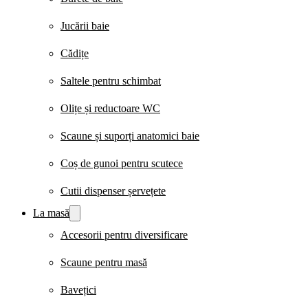
Jucării baie
Cădițe
Saltele pentru schimbat
Olițe și reductoare WC
Scaune și suporți anatomici baie
Coș de gunoi pentru scutece
Cutii dispenser șervețete
La masă
Accesorii pentru diversificare
Scaune pentru masă
Bavețici