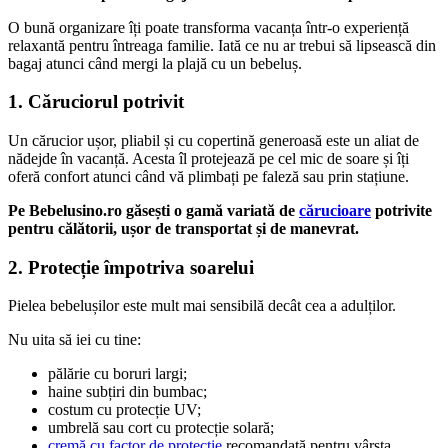
O bună organizare îți poate transforma vacanța într-o experiență
relaxantă pentru întreaga familie. Iată ce nu ar trebui să lipsească din
bagaj atunci când mergi la plajă cu un bebeluș.
1. Căruciorul potrivit
Un cărucior ușor, pliabil și cu copertină generoasă este un aliat de
nădejde în vacanță. Acesta îl protejează pe cel mic de soare și îți
oferă confort atunci când vă plimbați pe faleză sau prin stațiune.
Pe Bebelusino.ro găsești o gamă variată de
cărucioare
potrivite
pentru călătorii, ușor de transportat și de manevrat.
2. Protecție împotriva soarelui
Pielea bebelușilor este mult mai sensibilă decât cea a adulților.
Nu uita să iei cu tine:
pălărie cu boruri largi;
haine subțiri din bumbac;
costum cu protecție UV;
umbrelă sau cort cu protecție solară;
cremă cu factor de protecție
recomandată pentru vârsta