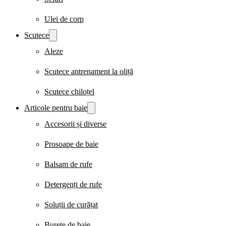
Ulei de corp
Scutece
Aleze
Scutece antrenament la oliță
Scutece chiloțel
Articole pentru baie
Accesorii și diverse
Prosoape de baie
Balsam de rufe
Detergenți de rufe
Soluții de curățat
Burete de baie