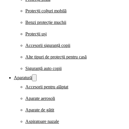
Protecții colțuri mobilă
Benzi protecție muchii
Protecții uși
Accesorii siguranță copii
Alte tipuri de protecții pentru casă
Siguranță auto copii
Aparatură
Accesorii pentru alăptat
Aparate aerosoli
Aparate de gătit
Aspiratoare nazale