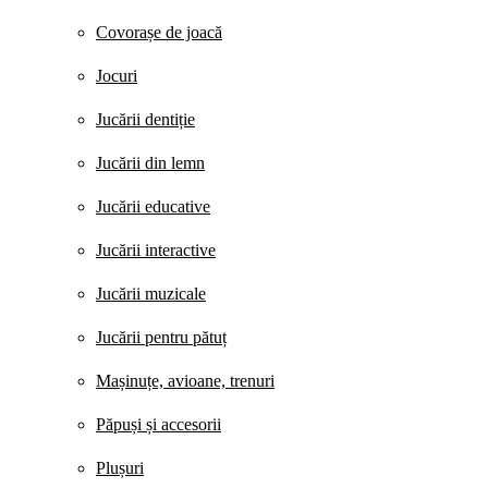
Covorașe de joacă
Jocuri
Jucării dentiție
Jucării din lemn
Jucării educative
Jucării interactive
Jucării muzicale
Jucării pentru pătuț
Mașinuțe, avioane, trenuri
Păpuși și accesorii
Plușuri