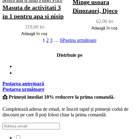
Minge usoara
Masuta de activitati 3
Dinozauri, Djeco
in 1 pentru apa si nisip
62,00
lei
319,00
lei
Adaugă în coș
Adaugă în coș
1
2
3
…
6
Pagina următoare
Distrbuie pe
Postarea anterioară
Postarea următoare
📩 Primești imediat 10% reducere la prima comandă.
Completează adresa de email, te înscrii rapid și primești codul de
discount pe care îl poți folosi chiar la prima comandă.
Confirm că am citit și sunt de acord cu Politica de