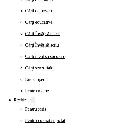
Cărți de povești
Cărți educative
Cărți Învăț să citesc
Cărți Învăț să scriu
Cărți învăț să socotesc
Cărți senzoriale
Enciclopedii
Pentru mame
Rechizite
Pentru scris
Pentru colorat și pictat