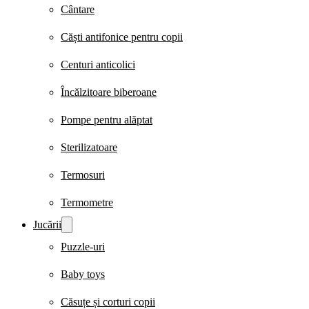
Cântare
Căști antifonice pentru copii
Centuri anticolici
Încălzitoare biberoane
Pompe pentru alăptat
Sterilizatoare
Termosuri
Termometre
Jucării
Puzzle-uri
Baby toys
Căsuțe și corturi copii