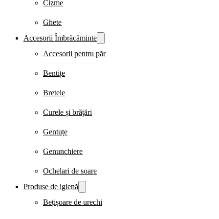
Cizme
Ghete
Accesorii Îmbrăcăminte
Accesorii pentru păr
Bentițe
Bretele
Curele și brățări
Gentuțe
Genunchiere
Ochelari de soare
Produse de igienă
Bețișoare de urechi