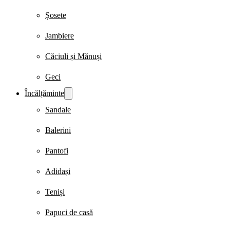
Șosete
Jambiere
Căciuli și Mănuși
Geci
Încălțăminte
Sandale
Balerini
Pantofi
Adidași
Teniși
Papuci de casă