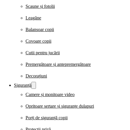
Scaune și fotolii
Leagăne
Balansoar copii
Covoare copii
Cutii pentru jucării
Premergătoare și antepremergătoare
Decorațiuni
Siguranță
Camere și monitoare video
Opritoare sertare și siguranțe dulapuri
Porți de siguranță copii
Protecții priză