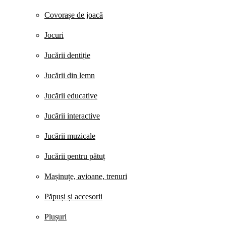
Covorașe de joacă
Jocuri
Jucării dentiție
Jucării din lemn
Jucării educative
Jucării interactive
Jucării muzicale
Jucării pentru pătuț
Mașinuțe, avioane, trenuri
Păpuși și accesorii
Plușuri