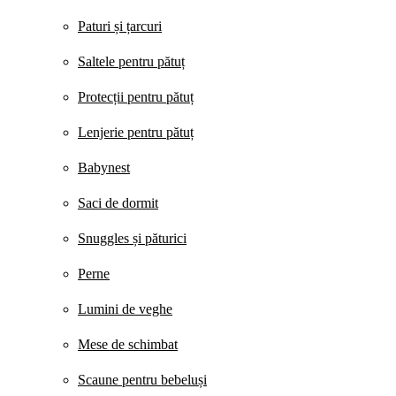
Paturi și țarcuri
Saltele pentru pătuț
Protecții pentru pătuț
Lenjerie pentru pătuț
Babynest
Saci de dormit
Snuggles și păturici
Perne
Lumini de veghe
Mese de schimbat
Scaune pentru bebeluși