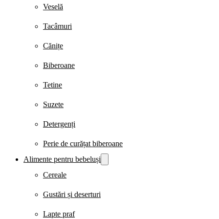
Veselă
Tacâmuri
Cănițe
Biberoane
Tetine
Suzete
Detergenți
Perie de curățat biberoane
Alimente pentru bebeluși
Cereale
Gustări și deserturi
Lapte praf