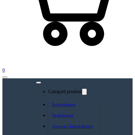
0
Categorii produse
Îmbrăcăminte
Încălțăminte
Accesorii Îmbrăcăminte