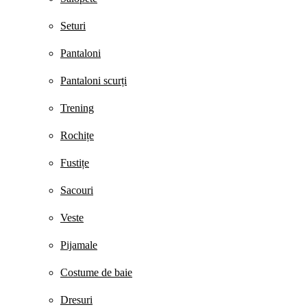
Seturi
Pantaloni
Pantaloni scurți
Trening
Rochițe
Fustițe
Sacouri
Veste
Pijamale
Costume de baie
Dresuri