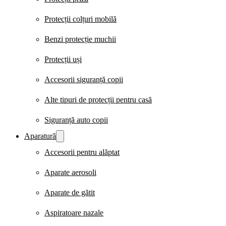
Protecții colțuri mobilă
Benzi protecție muchii
Protecții uși
Accesorii siguranță copii
Alte tipuri de protecții pentru casă
Siguranță auto copii
Aparatură
Accesorii pentru alăptat
Aparate aerosoli
Aparate de gătit
Aspiratoare nazale