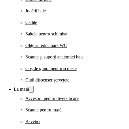
Jucării baie
Cădițe
Saltele pentru schimbat
Olițe și reductoare WC
Scaune și suporți anatomici baie
Coș de gunoi pentru scutece
Cutii dispenser șervețete
La masă
Accesorii pentru diversificare
Scaune pentru masă
Bavețici