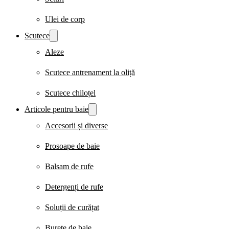
Ulei de corp
Scutece
Aleze
Scutece antrenament la oliță
Scutece chiloțel
Articole pentru baie
Accesorii și diverse
Prosoape de baie
Balsam de rufe
Detergenți de rufe
Soluții de curățat
Burete de baie