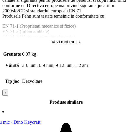
calitate si siguranta pentru produsele de bebelusi si copii mici, fiind
conforme cu Directiva europeana privind siguranta jucariilor
2009/48/CE si standardul european EN 71.
Produsele Fehn sunt testate temeinic in conformitate cu:
EN 71-1 (Proprietati mecanice si fizice)
EN 71-2 (Inflamabilitate)
EN 71-3 (Migrarea anumitor elemente)
Vezi mai mult ↓
EN 71-9:2005 (Compusi chimici organici).
Atentie! Nu lasati ambalajele jucariilor/produselor la indemana
Greutate
0,07 kg
copiilor. Indepartati orice ambalaj al jucariei/produsului inainte de a
da jucaria/produsul copilului. Va rugam sa supravegheati copilul in
Vârstă
3-6 luni, 6-9 luni, 9-12 luni, 1-2 ani
timp ce se joaca/foloseste acest produs. Pastrati instructiunile si
etichetele pentru referinte viitoare. Pastrati jucaria/produsul departe
de foc, feriti jucaria/produsul de temperaturi ridicate si umiditate.
Tip joc
Dezvoltare
›
Produse similare