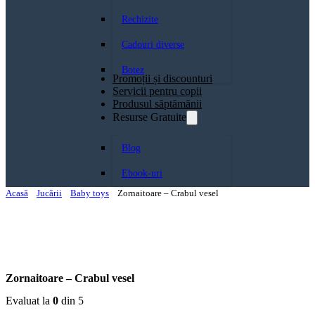
Rechizite
Cadouri diverse
Botez
Promoții și discounturi
Servicii pentru copii
Produsul săptămănii
Resurse Gratuite
Blog
Ebook-uri
Acasă
Jucării
Baby toys
Zornaitoare – Crabul vesel
Zornaitoare – Crabul vesel
Evaluat la
0
din 5