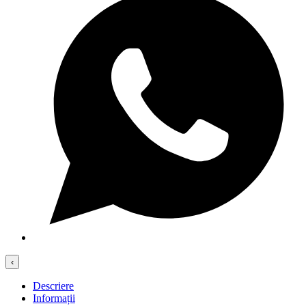
‹
Descriere
Informații