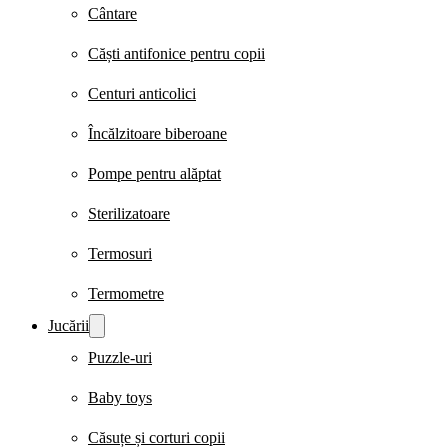
Cântare
Căști antifonice pentru copii
Centuri anticolici
Încălzitoare biberoane
Pompe pentru alăptat
Sterilizatoare
Termosuri
Termometre
Jucării
Puzzle-uri
Baby toys
Căsuțe și corturi copii