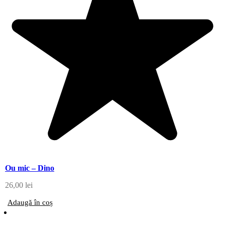
Ou mic – Dino
26,00
lei
Adaugă în coș