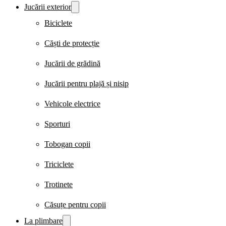
Jucării exterior
Biciclete
Căști de protecție
Jucării de grădină
Jucării pentru plajă și nisip
Vehicole electrice
Sporturi
Tobogan copii
Triciclete
Trotinete
Căsuțe pentru copii
La plimbare