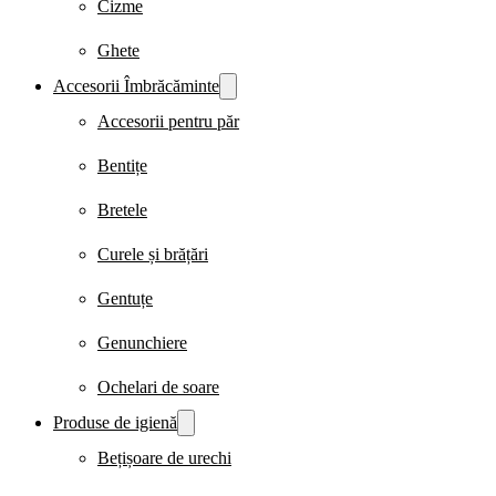
Cizme
Ghete
Accesorii Îmbrăcăminte
Accesorii pentru păr
Bentițe
Bretele
Curele și brățări
Gentuțe
Genunchiere
Ochelari de soare
Produse de igienă
Bețișoare de urechi