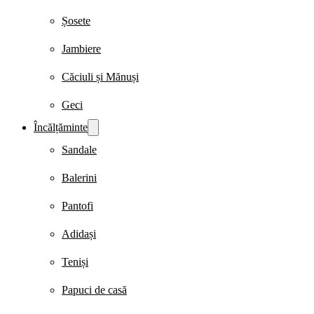
Șosete
Jambiere
Căciuli și Mănuși
Geci
Încălțăminte
Sandale
Balerini
Pantofi
Adidași
Teniși
Papuci de casă