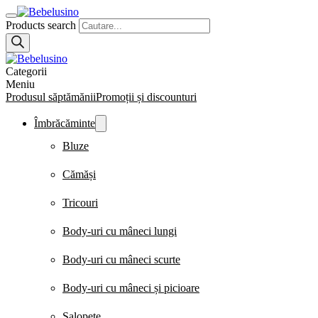
Products search
Categorii
Meniu
Produsul săptămănii
Promoții și discounturi
Îmbrăcăminte
Bluze
Cămăși
Tricouri
Body-uri cu mâneci lungi
Body-uri cu mâneci scurte
Body-uri cu mâneci și picioare
Salopete