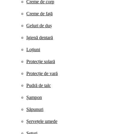
Creme de corp
Creme de față
Geluri de duș
Igienă dentară
Loțiuni
Protecție solară
Protecție de vară
Pudră de talc
Șampon
Săpunuri
Șervețele umede
Seturi