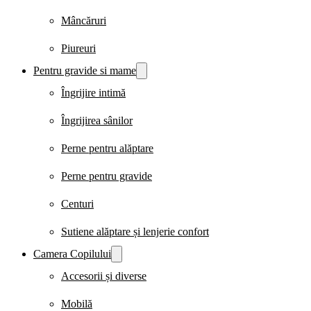
Mâncăruri
Piureuri
Pentru gravide si mame
Îngrijire intimă
Îngrijirea sânilor
Perne pentru alăptare
Perne pentru gravide
Centuri
Sutiene alăptare și lenjerie confort
Camera Copilului
Accesorii și diverse
Mobilă