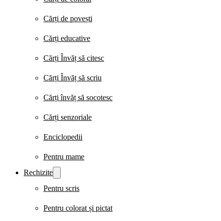
Cărți de povești
Cărți educative
Cărți Învăț să citesc
Cărți Învăț să scriu
Cărți învăț să socotesc
Cărți senzoriale
Enciclopedii
Pentru mame
Rechizite
Pentru scris
Pentru colorat și pictat