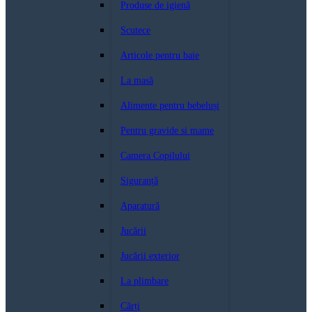
Produse de igienă
Scutece
Articole pentru baie
La masă
Alimente pentru bebeluși
Pentru gravide si mame
Camera Copilului
Siguranță
Aparatură
Jucării
Jucării exterior
La plimbare
Cărți