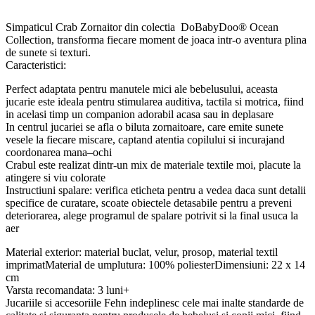
Simpaticul Crab Zornaitor din colectia DoBabyDoo® Ocean
Collection, transforma fiecare moment de joaca intr-o aventura plina
de sunete si texturi.
Caracteristici:
Perfect adaptata pentru manutele mici ale bebelusului, aceasta
jucarie este ideala pentru stimularea auditiva, tactila si motrica, fiind
in acelasi timp un companion adorabil acasa sau in deplasare
In centrul jucariei se afla o biluta zornaitoare, care emite sunete
vesele la fiecare miscare, captand atentia copilului si incurajand
coordonarea mana–ochi
Crabul este realizat dintr-un mix de materiale textile moi, placute la
atingere si viu colorate
Instructiuni spalare: verifica eticheta pentru a vedea daca sunt detalii
specifice de curatare, scoate obiectele detasabile pentru a preveni
deteriorarea, alege programul de spalare potrivit si la final usuca la
aer
Material exterior: material buclat, velur, prosop, material textil
imprimatMaterial de umplutura: 100% poliesterDimensiuni: 22 x 14
cm
Varsta recomandata: 3 luni+
Jucariile si accesoriile Fehn indeplinesc cele mai inalte standarde de