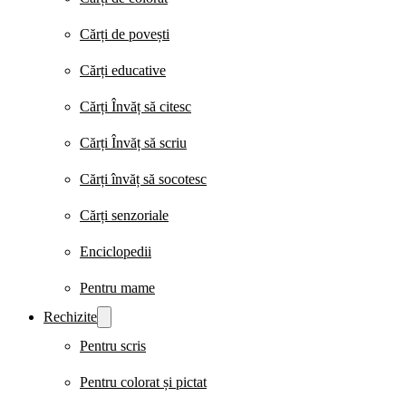
Cărți de povești
Cărți educative
Cărți Învăț să citesc
Cărți Învăț să scriu
Cărți învăț să socotesc
Cărți senzoriale
Enciclopedii
Pentru mame
Rechizite
Pentru scris
Pentru colorat și pictat