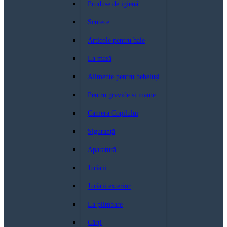
Produse de igienă
Scutece
Articole pentru baie
La masă
Alimente pentru bebeluși
Pentru gravide si mame
Camera Copilului
Siguranță
Aparatură
Jucării
Jucării exterior
La plimbare
Cărți