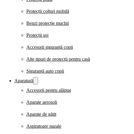
Protecții colțuri mobilă
Benzi protecție muchii
Protecții uși
Accesorii siguranță copii
Alte tipuri de protecții pentru casă
Siguranță auto copii
Aparatură
Accesorii pentru alăptat
Aparate aerosoli
Aparate de gătit
Aspiratoare nazale