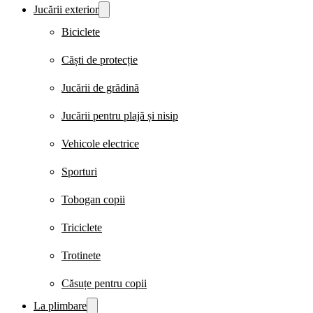
Jucării exterior
Biciclete
Căști de protecție
Jucării de grădină
Jucării pentru plajă și nisip
Vehicole electrice
Sporturi
Tobogan copii
Triciclete
Trotinete
Căsuțe pentru copii
La plimbare