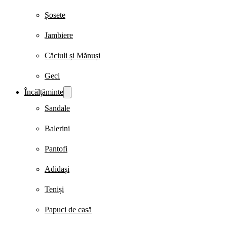
Șosete
Jambiere
Căciuli și Mănuși
Geci
Încălțăminte
Sandale
Balerini
Pantofi
Adidași
Teniși
Papuci de casă