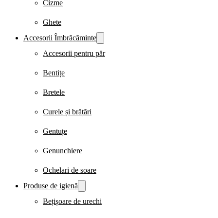
Cizme
Ghete
Accesorii Îmbrăcăminte
Accesorii pentru păr
Bentițe
Bretele
Curele și brățări
Gentuțe
Genunchiere
Ochelari de soare
Produse de igienă
Bețișoare de urechi