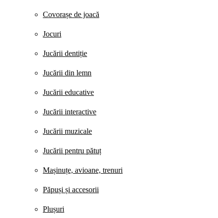
Covorașe de joacă
Jocuri
Jucării dentiție
Jucării din lemn
Jucării educative
Jucării interactive
Jucării muzicale
Jucării pentru pătuț
Mașinuțe, avioane, trenuri
Păpuși și accesorii
Plușuri