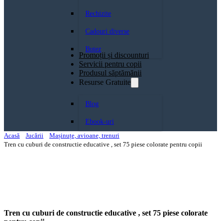
Rechizite
Cadouri diverse
Botez
Promoții și discounturi
Servicii pentru copii
Produsul săptămănii
Resurse Gratuite
Blog
Ebook-uri
Acasă
Jucării
Mașinuțe, avioane, trenuri
Tren cu cuburi de constructie educative , set 75 piese colorate pentru copii
Tren cu cuburi de constructie educative , set 75 piese colorate