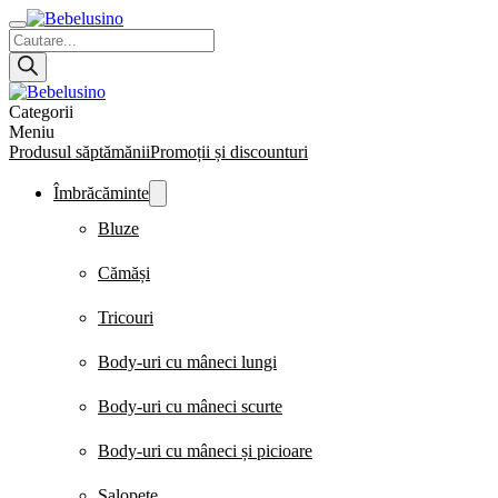
Products
search
Categorii
Meniu
Produsul săptămănii
Promoții și discounturi
Îmbrăcăminte
Bluze
Cămăși
Tricouri
Body-uri cu mâneci lungi
Body-uri cu mâneci scurte
Body-uri cu mâneci și picioare
Salopete