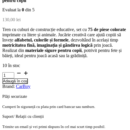
pentru copii
Evaluat la
0
din 5
130,00
lei
Tren cu cuburi de construcție educative, set cu
75 de piese colorate
imprimate cu litere și animale. Jucărie creativă care ajută copiii să
învețe
alfabetul, culorile și formele
, dezvoltând în același timp
motricitatea fină, imaginația și gândirea logică
prin joacă.
Realizat din
materiale sigure pentru copii
, potrivit pentru fete și
băieți, ideal pentru joacă acasă sau la grădiniță.
10 în stoc
Cantitate
Tren
Adaugă în coș
cu
Brand:
CarBoy
cuburi
de
Plăți securizate
constructie
educative
Cumperi în siguranță cu plata prin card bancar sau ramburs.
,
set
Suport/ Relații cu clienții
75
piese
Trimite un email și vei primi răspuns în cel mai scurt timp posibil.
colorate