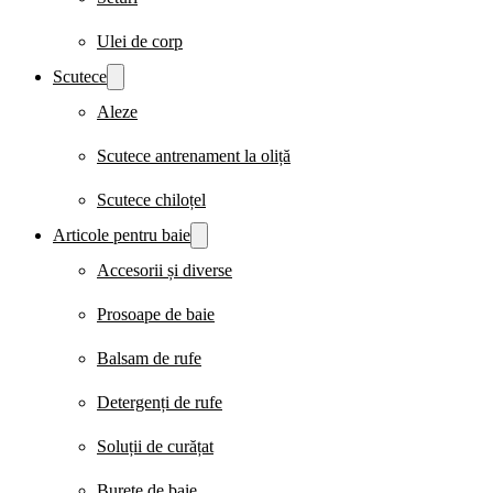
Ulei de corp
Scutece
Aleze
Scutece antrenament la oliță
Scutece chiloțel
Articole pentru baie
Accesorii și diverse
Prosoape de baie
Balsam de rufe
Detergenți de rufe
Soluții de curățat
Burete de baie