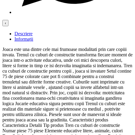
‹
Descriere
Informații
Joaca este una dintre cele mai frumoase modalitati prin care copiii
invata. Trenul cu cuburi de constructie transforma fiecare moment de
joaca intr-o activitate educativa, unde cei mici descopera culori,
litere si forme in timp ce isi dezvolta imaginatia si indemanarea. Tren
cu cuburi de constructie pentru copii , joaca si invatare Setul contine
75 de piese colorate care pot fi combinate pentru a construi
trenuletul sau diferite forme creative. Cuburile sunt imprimate cu
litere si animale vesele , ajutand copiii sa invete alfabetul intr-un
mod natural si distractiv. Prin joc, copiii isi dezvolta: motricitatea
fina coordonarea mana-ochi creativitatea si imaginatia gandirea
logica Jucarie educativa sigura pentru copii Trenul cu cuburi este
realizat din materiale sigure si prietenoase cu mediul , potrivite
pentru utilizarea zilnica. Piesele sunt usor de manevrat si ideale
pentru joaca acasa sau la gradinita. Caracteristici produs
Caracteristica Detalii Tip produs Tren cu cuburi de constructie
Numar piese 75 piese Elemente educative litere, animale, culori