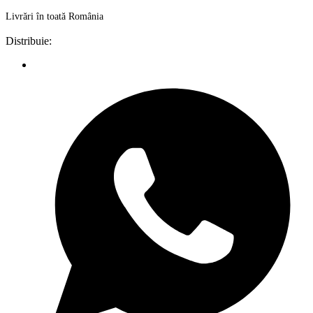
pentru
Livrări în toată România
copii
Distribuie: