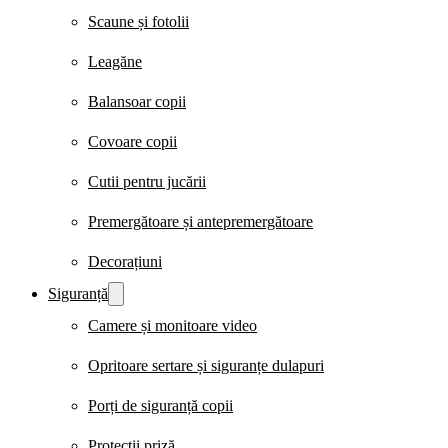
Scaune și fotolii
Leagăne
Balansoar copii
Covoare copii
Cutii pentru jucării
Premergătoare și antepremergătoare
Decorațiuni
Siguranță
Camere și monitoare video
Opritoare sertare și siguranțe dulapuri
Porți de siguranță copii
Protecții priză