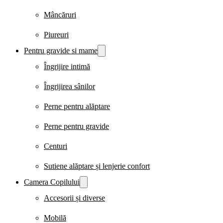
Mâncăruri
Piureuri
Pentru gravide si mame
Îngrijire intimă
Îngrijirea sânilor
Perne pentru alăptare
Perne pentru gravide
Centuri
Sutiene alăptare și lenjerie confort
Camera Copilului
Accesorii și diverse
Mobilă