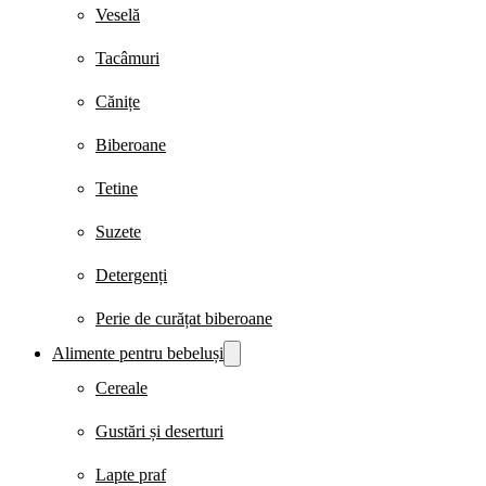
Veselă
Tacâmuri
Cănițe
Biberoane
Tetine
Suzete
Detergenți
Perie de curățat biberoane
Alimente pentru bebeluși
Cereale
Gustări și deserturi
Lapte praf