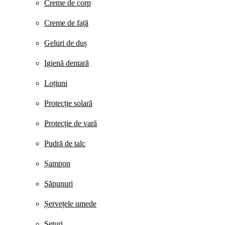
Creme de corp
Creme de față
Geluri de duș
Igienă dentară
Loțiuni
Protecție solară
Protecție de vară
Pudră de talc
Șampon
Săpunuri
Șervețele umede
Seturi