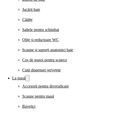
Jucării baie
Cădițe
Saltele pentru schimbat
Olițe și reductoare WC
Scaune și suporți anatomici baie
Coș de gunoi pentru scutece
Cutii dispenser șervețete
La masă
Accesorii pentru diversificare
Scaune pentru masă
Bavețici