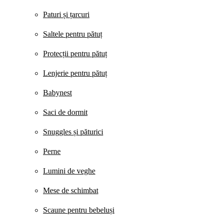
Paturi și țarcuri
Saltele pentru pătuț
Protecții pentru pătuț
Lenjerie pentru pătuț
Babynest
Saci de dormit
Snuggles și păturici
Perne
Lumini de veghe
Mese de schimbat
Scaune pentru bebeluși