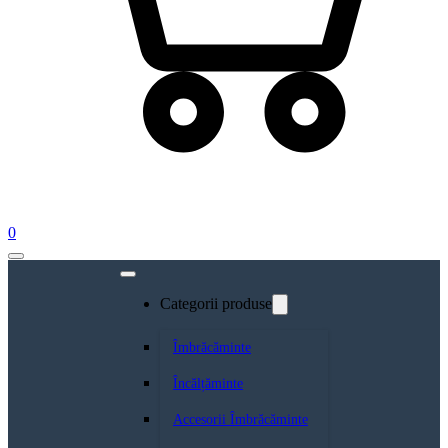
0
Categorii produse
Îmbrăcăminte
Încălțăminte
Accesorii Îmbrăcăminte