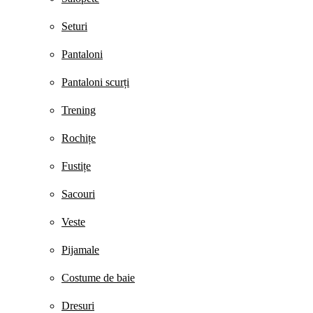
Seturi
Pantaloni
Pantaloni scurți
Trening
Rochițe
Fustițe
Sacouri
Veste
Pijamale
Costume de baie
Dresuri