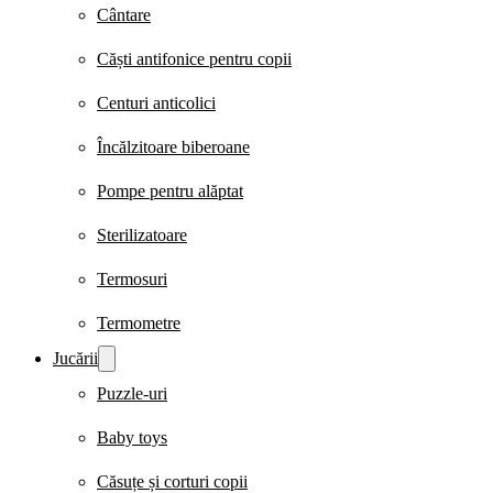
Cântare
Căști antifonice pentru copii
Centuri anticolici
Încălzitoare biberoane
Pompe pentru alăptat
Sterilizatoare
Termosuri
Termometre
Jucării
Puzzle-uri
Baby toys
Căsuțe și corturi copii