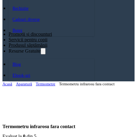
Rechizite
Cadouri diverse
Botez
Promoții și discounturi
Servicii pentru copii
Produsul săptămănii
Resurse Gratuite
Blog
Ebook-uri
Acasă
Aparatură
Termometre
Termometru infrarosu fara contact
Termometru infrarosu fara contact
Evaluat la
0
din 5