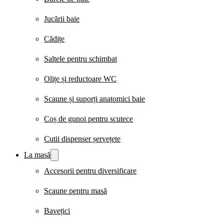
Jucării baie
Cădițe
Saltele pentru schimbat
Olițe și reductoare WC
Scaune și suporți anatomici baie
Coș de gunoi pentru scutece
Cutii dispenser șervețete
La masă
Accesorii pentru diversificare
Scaune pentru masă
Bavețici