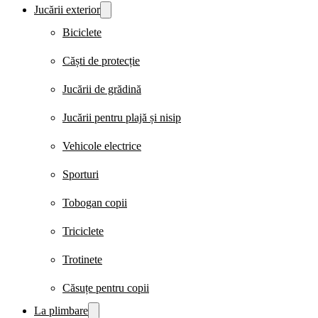
Jucării exterior
Biciclete
Căști de protecție
Jucării de grădină
Jucării pentru plajă și nisip
Vehicole electrice
Sporturi
Tobogan copii
Triciclete
Trotinete
Căsuțe pentru copii
La plimbare