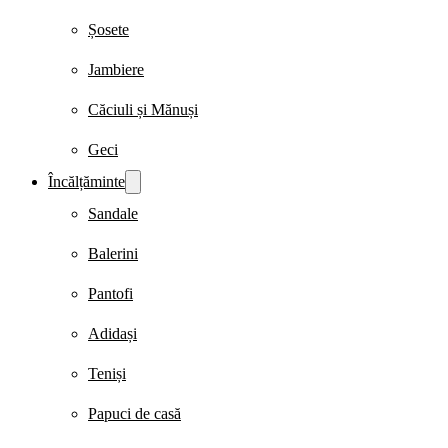
Șosete
Jambiere
Căciuli și Mănuși
Geci
Încălțăminte
Sandale
Balerini
Pantofi
Adidași
Teniși
Papuci de casă