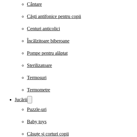
Cântare
Căști antifonice pentru copii
Centuri anticolici
Încălzitoare biberoane
Pompe pentru alăptat
Sterilizatoare
Termosuri
Termometre
Jucării
Puzzle-uri
Baby toys
Căsuțe și corturi copii