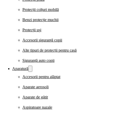
Protecții colțuri mobilă
Benzi protecție muchii
Protecții uși
Accesorii siguranță copii
Alte tipuri de protecții pentru casă
Siguranță auto copii
Aparatură
Accesorii pentru alăptat
Aparate aerosoli
Aparate de gătit
Aspiratoare nazale