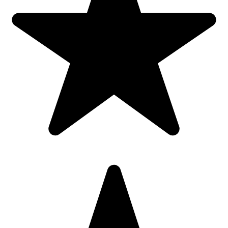
instructiuni
Dimensiune produs: 16.2 x 9.7 x 4.7 cm
Garantie: 24 luni
Atentie! Cititi cu atentie instructiunile de utilizare. Aparatul poate fi
utilizat numai in scopul mentionat in instructiunile de
utilizare. Copiilor le este interzisă utilizarea aparatului. Produsele
medicale nu sunt jucarii. Aparatul a fost conceput pentru utilizarea
practica, insa nu poate inlocui un consult medical. Termometrul cu
infrarosu este destinat pentru masurarea temperaturii la nivelul
fruntii. Nu utilizati pentru masurarea temperaturii in alt mod (sub
brat, gura, etc). Senzorul de masurare este cea mai sensibila
componenta a termometrului. Tratati senzorul de masurare cu atentie
mai mare la curatare. Nu folositi agenti de curatare agresivi. Este
interzis sa lasati produsul expus direct razelor soarelui, unor
substante chimice sau la temperaturi ridicate.