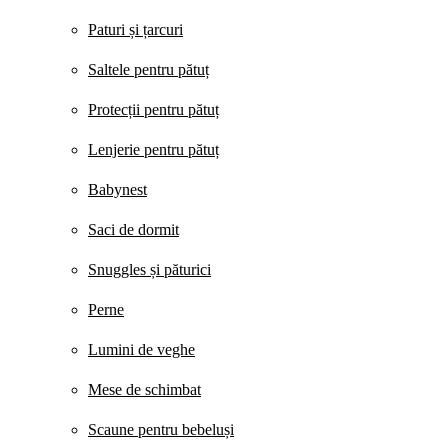
Paturi și țarcuri
Saltele pentru pătuț
Protecții pentru pătuț
Lenjerie pentru pătuț
Babynest
Saci de dormit
Snuggles și păturici
Perne
Lumini de veghe
Mese de schimbat
Scaune pentru bebeluși