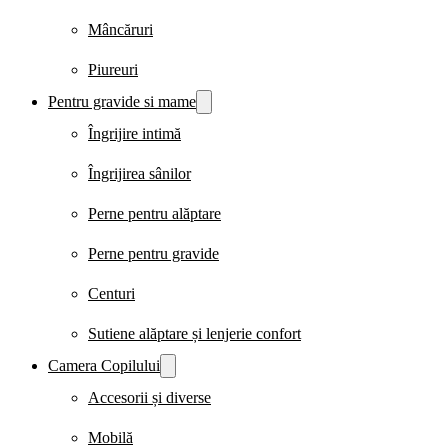
Mâncăruri
Piureuri
Pentru gravide si mame
Îngrijire intimă
Îngrijirea sânilor
Perne pentru alăptare
Perne pentru gravide
Centuri
Sutiene alăptare și lenjerie confort
Camera Copilului
Accesorii și diverse
Mobilă