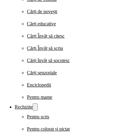
Cărți de povești
Cărți educative
Cărți Învăț să citesc
Cărți Învăț să scriu
Cărți învăț să socotesc
Cărți senzoriale
Enciclopedii
Pentru mame
Rechizite
Pentru scris
Pentru colorat și pictat