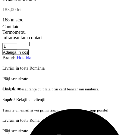
183,00
lei
168 în stoc
Cantitate
Termometru
infrarosu fara contact
Adaugă în coș
Brand:
Hetaida
Livrări în toată România
Plăți securizate
Distribuie:
Cumperi în siguranță cu plata prin card bancar sau ramburs.
Suport/ Relații cu clienții
Trimite un email și vei primi răspuns în cel mai scurt timp posibil.
Livrări în toată România
Plăți securizate