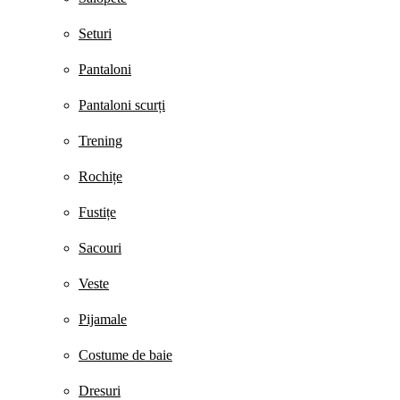
Seturi
Pantaloni
Pantaloni scurți
Trening
Rochițe
Fustițe
Sacouri
Veste
Pijamale
Costume de baie
Dresuri