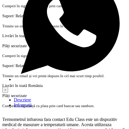
Cumperi în siguranță cu plata prin card bancar sau ramburs.
Suport/ Relații cu clienții
Trimite un email și vei primi răspuns în cel mai scurt timp posibil.
Livrări în toată România
Plăți securizate
Cumperi în siguranță cu plata prin card bancar sau ramburs.
Suport/ Relații cu clienții
Trimite un email și vei primi răspuns în cel mai scurt timp posibil.
Livrări în toată România
‹
Plăți securizate
Descriere
Informații
Cumperi în siguranță cu plata prin card bancar sau ramburs.
Termometrul infrarosu fara contact Edu Class este un dispozitiv
medical de masurare a temperaturii umane. Acesta utilizeaza