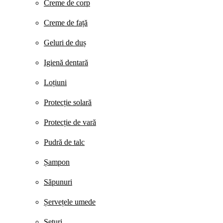
Creme de corp
Creme de față
Geluri de duș
Igienă dentară
Loțiuni
Protecție solară
Protecție de vară
Pudră de talc
Șampon
Săpunuri
Șervețele umede
Seturi