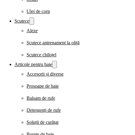
Ulei de corp
Scutece
Aleze
Scutece antrenament la oliță
Scutece chiloțel
Articole pentru baie
Accesorii și diverse
Prosoape de baie
Balsam de rufe
Detergenți de rufe
Soluții de curățat
Burete de baie