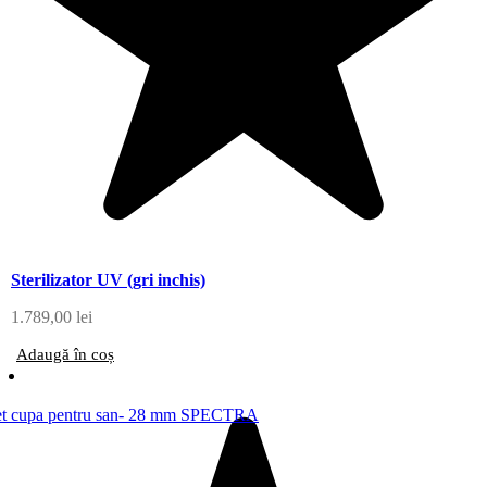
Sterilizator UV (gri inchis)
1.789,00
lei
Adaugă în coș