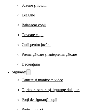
Scaune și fotolii
Leagăne
Balansoar copii
Covoare copii
Cutii pentru jucării
Premergătoare și antepremergătoare
Decorațiuni
Siguranță
Camere și monitoare video
Opritoare sertare și siguranțe dulapuri
Porți de siguranță copii
Protecții priză