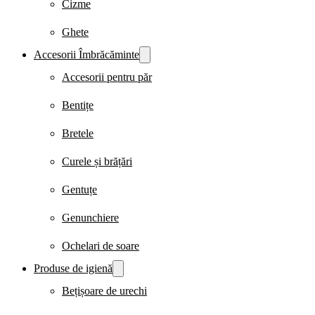
Cizme
Ghete
Accesorii Îmbrăcăminte
Accesorii pentru păr
Bentițe
Bretele
Curele și brățări
Gentuțe
Genunchiere
Ochelari de soare
Produse de igienă
Bețișoare de urechi