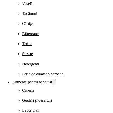
Veselă
Tacâmuri
Cănițe
Biberoane
Tetine
Suzete
Detergenți
Perie de curățat biberoane
Alimente pentru bebeluși
Cereale
Gustări și deserturi
Lapte praf