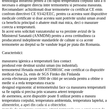
tehnologia infrarosu pentru a citi rapid temperatura corpului fara a fi
necesara o atingere directa intre termometru si persoana masurata.
Recomandare: achizitionati doar termometre cu certificat CE emis
confrom directivei CE 93/42/EEC, pentru ca acestea sunt dispozitive
medicale certificate si doar acestea sunt potrivite uzului uman avand
ca beneficiu principal o abatere mult mai mica, deci o masurare
corecta a temperaturii.
In acest sens solicitati vanzatorului sa va prezinte avizul de la
Ministerul Sanatatii (ANMDM) pentru a avea certitudinea ca
producatorul indeplineste standardele de calitate si ca aceste
termometre au dreptul sa fie vandute legal pe piata din Romania.
Caracteristici:
masurarea igienica a temperaturii fara contact
produsul este destinat uzului uman (nu industrial).
termometrul Hetaida model HTD8816C este certificat ca dispozitiv
medical clasa 2a, emis de SGS Fimko din Finlanda
acesta efectueaza peste 1000 de citiri pe secunda pentru a obtine o
medie si a reda temperatura exacta
designul ergonomic al termometrului face ca masurarea temperaturii
sa fie rapida si precisa prin scanarea arterei temporale
de asemenea, acest dispozitiv poate fi utilizat pentru a masura
temperatura corpului, temperatura ambientala, temperatura laptelui, a
alimentelor, a apei din cada si a obiectelor.