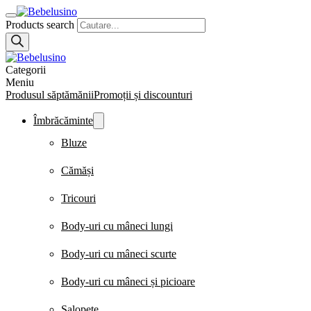
Products search
Categorii
Meniu
Produsul săptămănii
Promoții și discounturi
Îmbrăcăminte
Bluze
Cămăși
Tricouri
Body-uri cu mâneci lungi
Body-uri cu mâneci scurte
Body-uri cu mâneci și picioare
Salopete