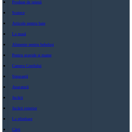
Produse de igienă
Scutece
Articole pentru baie
La masă
Alimente pentru bebeluși
Pentru gravide si mame
Camera Copilului
Siguranță
Aparatură
Jucării
Jucării exterior
La plimbare
Cărți