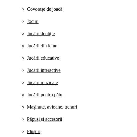
Covorașe de joacă
Jocuri
Jucării dentiție
Jucării din lemn
Jucării educative
Jucării interactive
Jucării muzicale
Jucării pentru pătuț
Mașinuțe, avioane, trenuri
Păpuși și accesorii
Plușuri