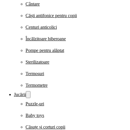
Cântare
Căști antifonice pentru copii
Centuri anticolici
Încălzitoare biberoane
Pompe pentru alăptat
Sterilizatoare
Termosuri
Termometre
Jucării
Puzzle-uri
Baby toys
Căsuțe și corturi copii