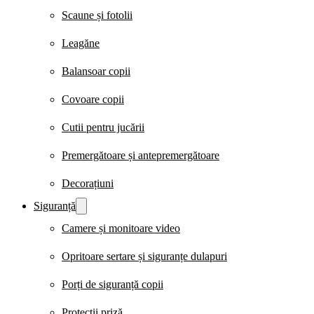
Scaune și fotolii
Leagăne
Balansoar copii
Covoare copii
Cutii pentru jucării
Premergătoare și antepremergătoare
Decorațiuni
Siguranță
Camere și monitoare video
Opritoare sertare și siguranțe dulapuri
Porți de siguranță copii
Protecții priză