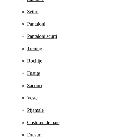
Seturi
Pantaloni
Pantaloni scurți
Trening
Rochițe
Fustițe
Sacouri
Veste
Pijamale
Costume de baie
Dresuri