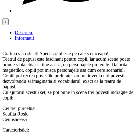
‹
Descriere
Informații
Cortina s-a ridicat! Spectacolul este pe cale sa inceapa!
Teatrul de papusi este fascinant pentru copii, iar acum scena poate
prinde viata chiar la tine acasa, cu personajele preferate. Datorita
magnetilor, copiii pot misca personajele asa cum cere scenariul.
Copiii pot recrea povestile preferate sau pot inventa noi povesti,
dezvoltandu-si imaginatia si vocabularul, exact ca la teatru de
papusi.
Cu ajutorul acestui set, se pot pune in scena trei povesti indragite de
copii:
Cei trei purcelusi
Scufita Rosie
Cenusareasa
Caracteristici: