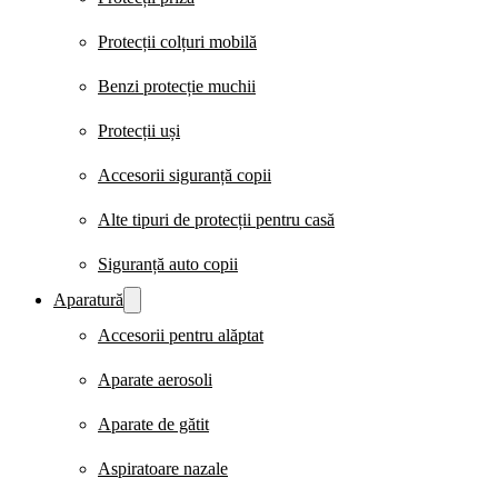
Protecții colțuri mobilă
Benzi protecție muchii
Protecții uși
Accesorii siguranță copii
Alte tipuri de protecții pentru casă
Siguranță auto copii
Aparatură
Accesorii pentru alăptat
Aparate aerosoli
Aparate de gătit
Aspiratoare nazale