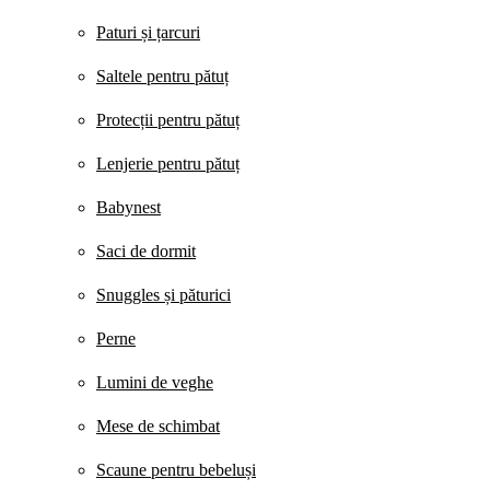
Paturi și țarcuri
Saltele pentru pătuț
Protecții pentru pătuț
Lenjerie pentru pătuț
Babynest
Saci de dormit
Snuggles și păturici
Perne
Lumini de veghe
Mese de schimbat
Scaune pentru bebeluși