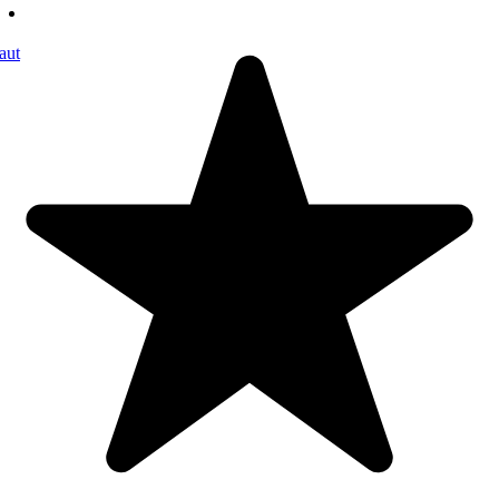
copiilor mai mici de 3 ani. Nu lasati ambalajele jucariilor/produselor
la indemana copiilor. Indepartati orice ambalaj al jucariei/produsului
inainte de a da jucaria/produsul copilului. Va rugam sa supravegheati
copilul in timp ce se joaca/foloseste acest produs. Pastrati
instructiunile si etichetele pentru referinte viitoare. Pastrati
jucaria/produsul departe de foc, feriti jucaria/produsul de temperaturi
ridicate si umiditate.
Abilitati dezvoltate 7731: Imaginatia; Poveste/p-ersonaj 4720: Fara
personaj;