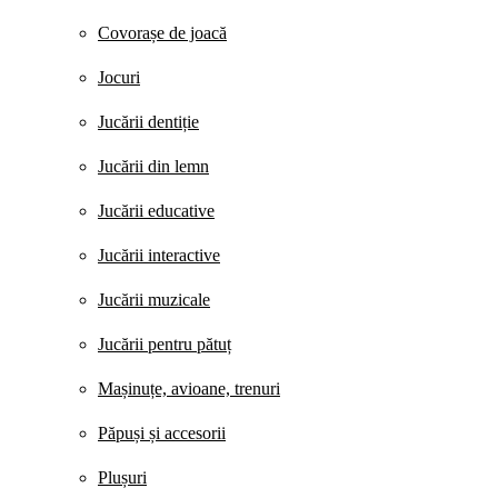
Covorașe de joacă
Jocuri
Jucării dentiție
Jucării din lemn
Jucării educative
Jucării interactive
Jucării muzicale
Jucării pentru pătuț
Mașinuțe, avioane, trenuri
Păpuși și accesorii
Plușuri