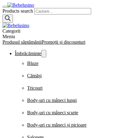
Products search
Categorii
Meniu
Produsul săptămănii
Promoții și discounturi
Îmbrăcăminte
Bluze
Cămăși
Tricouri
Body-uri cu mâneci lungi
Body-uri cu mâneci scurte
Body-uri cu mâneci și picioare
Salopete