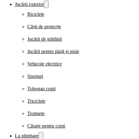
Jucării exterior
Biciclete
Căști de protecție
Jucării de grădină
Jucării pentru plajă și nisip
Vehicole electrice
Sporturi
Tobogan copii
Triciclete
Trotinete
Căsuțe pentru copii
La plimbare