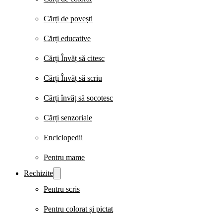
Cărți de povești
Cărți educative
Cărți Învăț să citesc
Cărți Învăț să scriu
Cărți învăț să socotesc
Cărți senzoriale
Enciclopedii
Pentru mame
Rechizite
Pentru scris
Pentru colorat și pictat