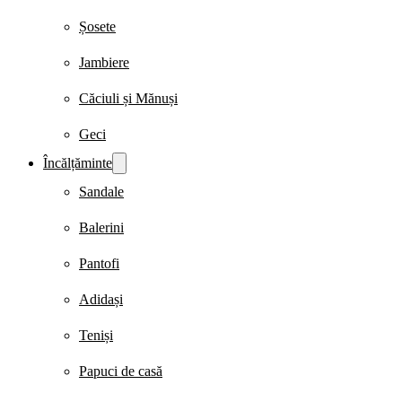
Șosete
Jambiere
Căciuli și Mănuși
Geci
Încălțăminte
Sandale
Balerini
Pantofi
Adidași
Teniși
Papuci de casă