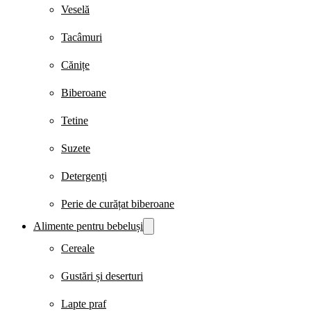
Veselă
Tacâmuri
Cănițe
Biberoane
Tetine
Suzete
Detergenți
Perie de curățat biberoane
Alimente pentru bebeluși
Cereale
Gustări și deserturi
Lapte praf