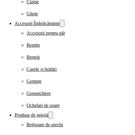
Cizme
Ghete
Accesorii Îmbrăcăminte
Accesorii pentru păr
Bentițe
Bretele
Curele și brățări
Gentuțe
Genunchiere
Ochelari de soare
Produse de igienă
Bețișoare de urechi