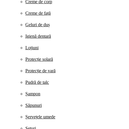
Creme de corp
Creme de față
Geluri de duș
Igienă dentară
Loțiuni
Protecție solară
Protecție de vară
Pudră de talc
Șampon
Săpunuri
Șervețele umede
Seturi