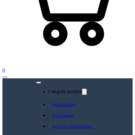
0
Categorii produse
Îmbrăcăminte
Încălțăminte
Accesorii Îmbrăcăminte