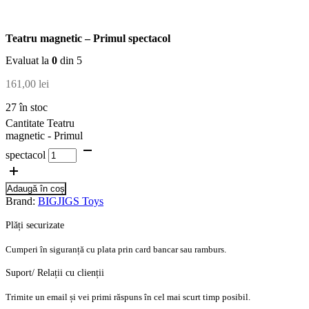
Teatru magnetic – Primul spectacol
Evaluat la
0
din 5
161,00
lei
27 în stoc
Cantitate Teatru
magnetic - Primul
spectacol
Adaugă în coș
Brand:
BIGJIGS Toys
Plăți securizate
Cumperi în siguranță cu plata prin card bancar sau ramburs.
Suport/ Relații cu clienții
Trimite un email și vei primi răspuns în cel mai scurt timp posibil.