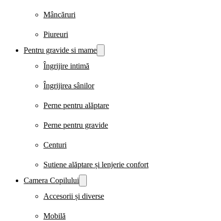
Mâncăruri
Piureuri
Pentru gravide si mame
Îngrijire intimă
Îngrijirea sânilor
Perne pentru alăptare
Perne pentru gravide
Centuri
Sutiene alăptare și lenjerie confort
Camera Copilului
Accesorii și diverse
Mobilă