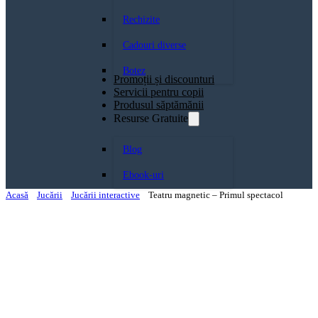
Rechizite
Cadouri diverse
Botez
Promoții și discounturi
Servicii pentru copii
Produsul săptămănii
Resurse Gratuite
Blog
Ebook-uri
Acasă
Jucării
Jucării interactive
Teatru magnetic – Primul spectacol