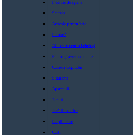
Produse de igienă
Scutece
Articole pentru baie
La masă
Alimente pentru bebeluși
Pentru gravide si mame
Camera Copilului
Siguranță
Aparatură
Jucării
Jucării exterior
La plimbare
Cărți