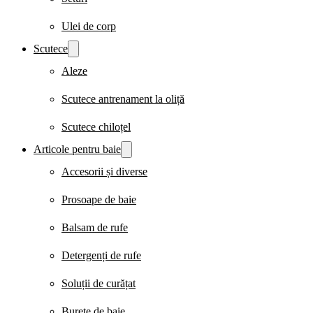
Ulei de corp
Scutece
Aleze
Scutece antrenament la oliță
Scutece chiloțel
Articole pentru baie
Accesorii și diverse
Prosoape de baie
Balsam de rufe
Detergenți de rufe
Soluții de curățat
Burete de baie