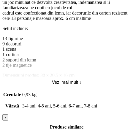
un joc minunat ce dezvolta creativitatea, indemanarea si ii
familiarizeaza pe copii cu jocul de rol
cadrul este confectionat din lemn, iar decorurile din carton rezistent
cele 13 personaje masoara aprox. 6 cm inaltime
Setul include:
13 figurine
9 decoruri
1 scena
1 cortina
2 suporti din lemn
2 tije magnetice
Dimensiuni produs: 30 x 20.5 x 16 cm
Dimensiuni ambalaj: 20.6 x 33 x 5 cm
Vezi mai mult ↓
Varsta recomandata: 3- 8 ani
Greutate
0,93 kg
Atentie! Aceasta jucarie contine magneti sau componenete
magnetice. Magnetii care se lipesc unul de celalalt sau se ataseaza de
Vârstă
3-4 ani, 4-5 ani, 5-6 ani, 6-7 ani, 7-8 ani
un obiect metalic in interiorul corpului uman pot provoca accidente
grave sau mortale. Cereti imediat asistenta medicala in cazul in care
magnetii sunt inghititi sau inhalati. Contraindicat copiilor mai mici
›
de 3 ani. Jucaria/produsul poate contine piese mici care se pot inghiti
Produse similare
sau inhala existand pericolul de sufocare sau nu este potrivita