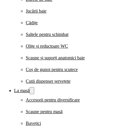
Jucării baie
Cădițe
Saltele pentru schimbat
Olițe și reductoare WC
Scaune și suporți anatomici baie
Coș de gunoi pentru scutece
Cutii dispenser șervețete
La masă
Accesorii pentru diversificare
Scaune pentru masă
Bavețici