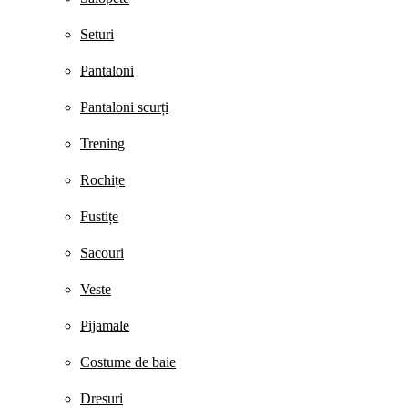
Seturi
Pantaloni
Pantaloni scurți
Trening
Rochițe
Fustițe
Sacouri
Veste
Pijamale
Costume de baie
Dresuri