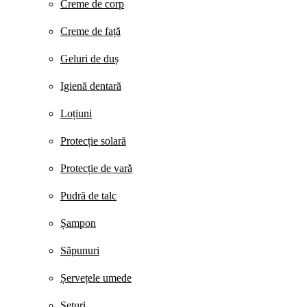
Creme de corp
Creme de față
Geluri de duș
Igienă dentară
Loțiuni
Protecție solară
Protecție de vară
Pudră de talc
Șampon
Săpunuri
Șervețele umede
Seturi