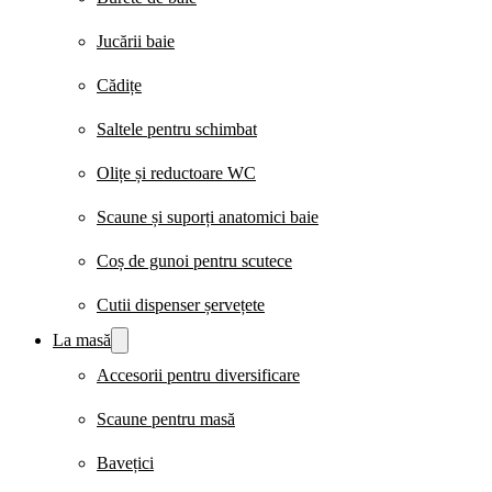
Jucării baie
Cădițe
Saltele pentru schimbat
Olițe și reductoare WC
Scaune și suporți anatomici baie
Coș de gunoi pentru scutece
Cutii dispenser șervețete
La masă
Accesorii pentru diversificare
Scaune pentru masă
Bavețici