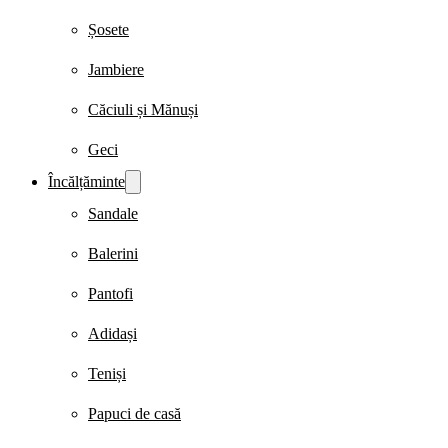
Șosete
Jambiere
Căciuli și Mănuși
Geci
Încălțăminte
Sandale
Balerini
Pantofi
Adidași
Teniși
Papuci de casă