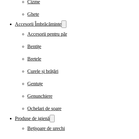
Cizme
Ghete
Accesorii Îmbrăcăminte
Accesorii pentru păr
Bentițe
Bretele
Curele și brățări
Gentuțe
Genunchiere
Ochelari de soare
Produse de igienă
Bețișoare de urechi