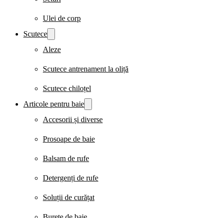
Ulei de corp
Scutece
Aleze
Scutece antrenament la oliță
Scutece chiloțel
Articole pentru baie
Accesorii și diverse
Prosoape de baie
Balsam de rufe
Detergenți de rufe
Soluții de curățat
Burete de baie