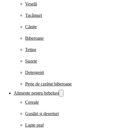
Veselă
Tacâmuri
Cănițe
Biberoane
Tetine
Suzete
Detergenți
Perie de curățat biberoane
Alimente pentru bebeluși
Cereale
Gustări și deserturi
Lapte praf