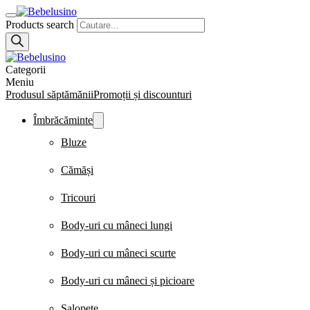
Products search
Categorii
Meniu
Produsul săptămănii
Promoții și discounturi
Îmbrăcăminte
Bluze
Cămăși
Tricouri
Body-uri cu mâneci lungi
Body-uri cu mâneci scurte
Body-uri cu mâneci și picioare
Salopete