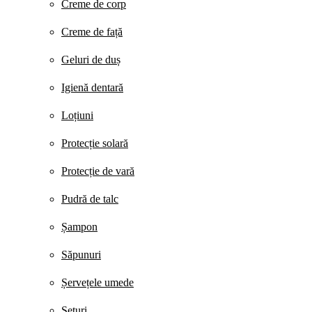
Creme de corp
Creme de față
Geluri de duș
Igienă dentară
Loțiuni
Protecție solară
Protecție de vară
Pudră de talc
Șampon
Săpunuri
Șervețele umede
Seturi