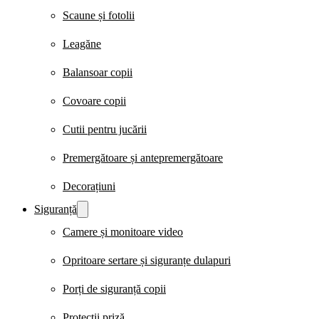
Scaune și fotolii
Leagăne
Balansoar copii
Covoare copii
Cutii pentru jucării
Premergătoare și antepremergătoare
Decorațiuni
Siguranță
Camere și monitoare video
Opritoare sertare și siguranțe dulapuri
Porți de siguranță copii
Protecții priză