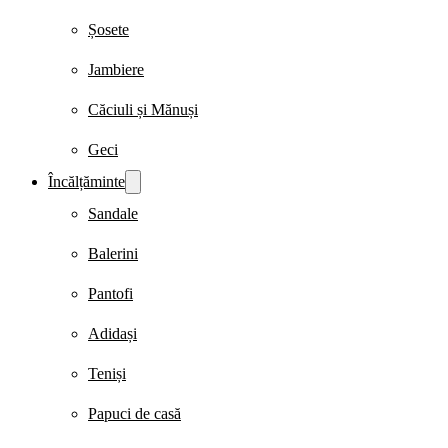
Șosete
Jambiere
Căciuli și Mănuși
Geci
Încălțăminte
Sandale
Balerini
Pantofi
Adidași
Teniși
Papuci de casă