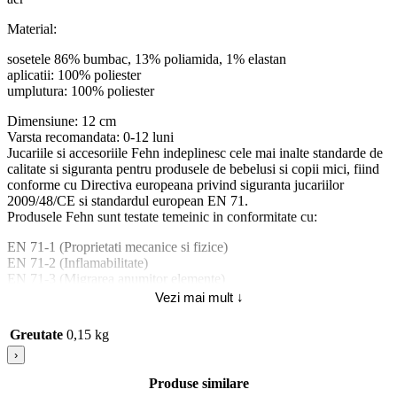
Material:
sosetele 86% bumbac, 13% poliamida, 1% elastan
aplicatii: 100% poliester
umplutura: 100% poliester
Dimensiune: 12 cm
Varsta recomandata: 0-12 luni
Jucariile si accesoriile Fehn indeplinesc cele mai inalte standarde de
calitate si siguranta pentru produsele de bebelusi si copii mici, fiind
conforme cu Directiva europeana privind siguranta jucariilor
2009/48/CE si standardul european EN 71.
Produsele Fehn sunt testate temeinic in conformitate cu:
EN 71-1 (Proprietati mecanice si fizice)
EN 71-2 (Inflamabilitate)
EN 71-3 (Migrarea anumitor elemente)
EN 71-9:2005 (Compusi chimici organici).
Vezi mai mult ↓
Atentie! Nu lasati ambalajele jucariilor/produselor la indemana
Greutate
0,15 kg
copiilor. Indepartati orice ambalaj al jucariei/produsului inainte de a
›
da jucaria/produsul copilului.
Tip produs: [5704]: Jucarii senzoriale; Pentru | 9084: Baieti;
Produse similare