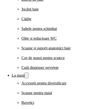
Jucării baie
Cădițe
Saltele pentru schimbat
Olițe și reductoare WC
Scaune și suporți anatomici baie
Coș de gunoi pentru scutece
Cutii dispenser șervețete
La masă
Accesorii pentru diversificare
Scaune pentru masă
Bavețici