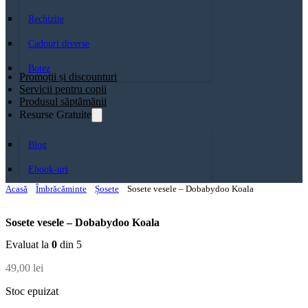
Rechizite
Cadouri diverse
Botez
Promoții și discounturi
Servicii pentru copii
Produsul săptămănii
Resurse Gratuite
Blog
Ebook-uri
Acasă
Îmbrăcăminte
Șosete
Sosete vesele – Dobabydoo Koala
Sosete vesele – Dobabydoo Koala
Evaluat la
0
din 5
49,00
lei
Stoc epuizat