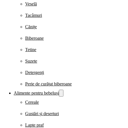
Veselă
Tacâmuri
Cănițe
Biberoane
Tetine
Suzete
Detergenți
Perie de curățat biberoane
Alimente pentru bebeluși
Cereale
Gustări și deserturi
Lapte praf