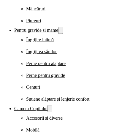
Mâncăruri
Piureuri
Pentru gravide si mame
Îngrijire intimă
Îngrijirea sânilor
Perne pentru alăptare
Perne pentru gravide
Centuri
Sutiene alăptare și lenjerie confort
Camera Copilului
Accesorii și diverse
Mobilă