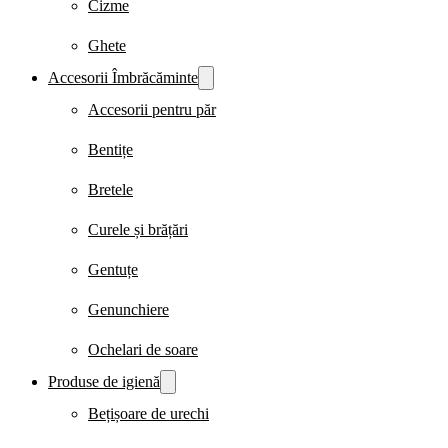
Cizme
Ghete
Accesorii Îmbrăcăminte
Accesorii pentru păr
Bentițe
Bretele
Curele și brățări
Gentuțe
Genunchiere
Ochelari de soare
Produse de igienă
Bețișoare de urechi