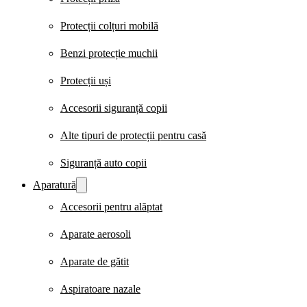
Protecții colțuri mobilă
Benzi protecție muchii
Protecții uși
Accesorii siguranță copii
Alte tipuri de protecții pentru casă
Siguranță auto copii
Aparatură
Accesorii pentru alăptat
Aparate aerosoli
Aparate de gătit
Aspiratoare nazale