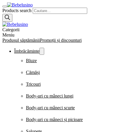
Products search
Categorii
Meniu
Produsul săptămănii
Promoții și discounturi
Îmbrăcăminte
Bluze
Cămăși
Tricouri
Body-uri cu mâneci lungi
Body-uri cu mâneci scurte
Body-uri cu mâneci și picioare
Salopete