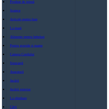
Produse de igienă
Scutece
Articole pentru baie
La masă
Alimente pentru bebeluși
Pentru gravide si mame
Camera Copilului
Siguranță
Aparatură
Jucării
Jucării exterior
La plimbare
Cărți