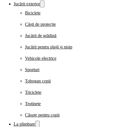
Jucării exterior
Biciclete
Căști de protecție
Jucării de grădină
Jucării pentru plajă și nisip
Vehicole electrice
Sporturi
Tobogan copii
Triciclete
Trotinete
Căsuțe pentru copii
La plimbare