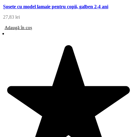
Șosete cu model lamaie pentru copii, galben 2-4 ani
27,83
lei
Adaugă în coș