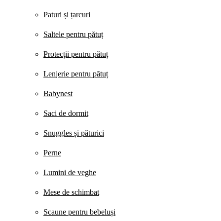
Paturi și țarcuri
Saltele pentru pătuț
Protecții pentru pătuț
Lenjerie pentru pătuț
Babynest
Saci de dormit
Snuggles și păturici
Perne
Lumini de veghe
Mese de schimbat
Scaune pentru bebeluși