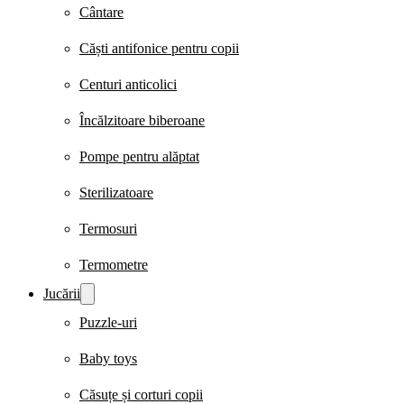
Cântare
Căști antifonice pentru copii
Centuri anticolici
Încălzitoare biberoane
Pompe pentru alăptat
Sterilizatoare
Termosuri
Termometre
Jucării
Puzzle-uri
Baby toys
Căsuțe și corturi copii