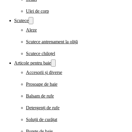
Ulei de corp
Scutece
Aleze
Scutece antrenament la oliță
Scutece chiloțel
Articole pentru baie
Accesorii și diverse
Prosoape de baie
Balsam de rufe
Detergenți de rufe
Soluții de curățat
Burete de baie