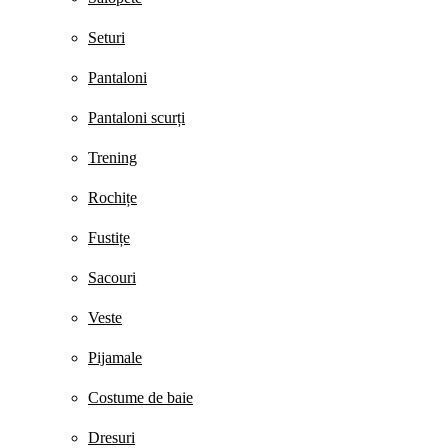
Seturi
Pantaloni
Pantaloni scurți
Trening
Rochițe
Fustițe
Sacouri
Veste
Pijamale
Costume de baie
Dresuri