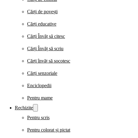
Cărți de povești
Cărți educative
Cărți Învăț să citesc
Cărți Învăț să scriu
Cărți învăț să socotesc
Cărți senzoriale
Enciclopedii
Pentru mame
Rechizite
Pentru scris
Pentru colorat și pictat