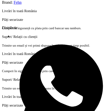
Brand:
Fehn
Livrări în toată România
Plăți securizate
Distribuie:
Cumperi în siguranță cu plata prin card bancar sau ramburs.
Suport/ Relații cu clienții
Trimite un email și vei primi răspuns în cel mai scurt timp posibil.
Livrări în toată România
Plăți securizate
Cumperi în siguranță cu plata prin card bancar sau ramburs.
Suport/ Relații cu clienții
Trimite un email și vei primi răspuns în cel mai scurt timp posibil.
Livrări în toată România
Plăți securizate