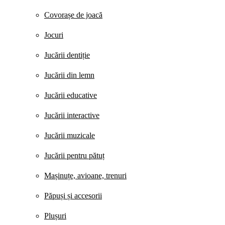
Covorașe de joacă
Jocuri
Jucării dentiție
Jucării din lemn
Jucării educative
Jucării interactive
Jucării muzicale
Jucării pentru pătuț
Mașinuțe, avioane, trenuri
Păpuși și accesorii
Plușuri