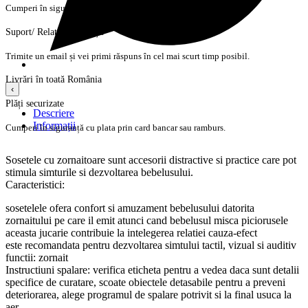
Cumperi în siguranță cu plata prin card bancar sau ramburs.
Suport/ Relații cu clienții
Trimite un email și vei primi răspuns în cel mai scurt timp posibil.
Livrări în toată România
‹
Plăți securizate
Descriere
Informații
Cumperi în siguranță cu plata prin card bancar sau ramburs.
Sosetele cu zornaitoare sunt accesorii distractive si practice care pot
stimula simturile si dezvoltarea bebelusului.
Caracteristici:
sosetelele ofera confort si amuzament bebelusului datorita
zornaitului pe care il emit atunci cand bebelusul misca piciorusele
aceasta jucarie contribuie la intelegerea relatiei cauza-efect
este recomandata pentru dezvoltarea simtului tactil, vizual si auditiv
functii: zornait
Instructiuni spalare: verifica eticheta pentru a vedea daca sunt detalii
specifice de curatare, scoate obiectele detasabile pentru a preveni
deteriorarea, alege programul de spalare potrivit si la final usuca la
aer