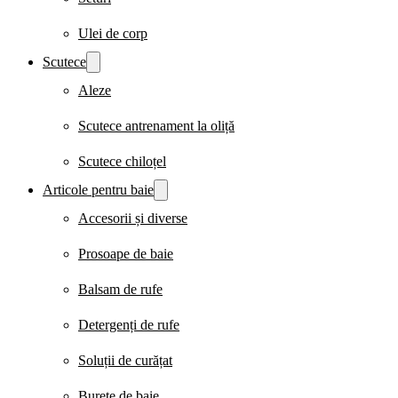
Ulei de corp
Scutece
Aleze
Scutece antrenament la oliță
Scutece chiloțel
Articole pentru baie
Accesorii și diverse
Prosoape de baie
Balsam de rufe
Detergenți de rufe
Soluții de curățat
Burete de baie