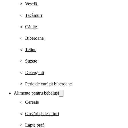
Veselă
Tacâmuri
Cănițe
Biberoane
Tetine
Suzete
Detergenți
Perie de curățat biberoane
Alimente pentru bebeluși
Cereale
Gustări și deserturi
Lapte praf