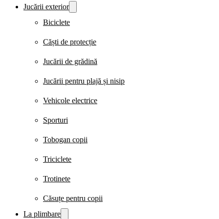
Jucării exterior
Biciclete
Căști de protecție
Jucării de grădină
Jucării pentru plajă și nisip
Vehicole electrice
Sporturi
Tobogan copii
Triciclete
Trotinete
Căsuțe pentru copii
La plimbare