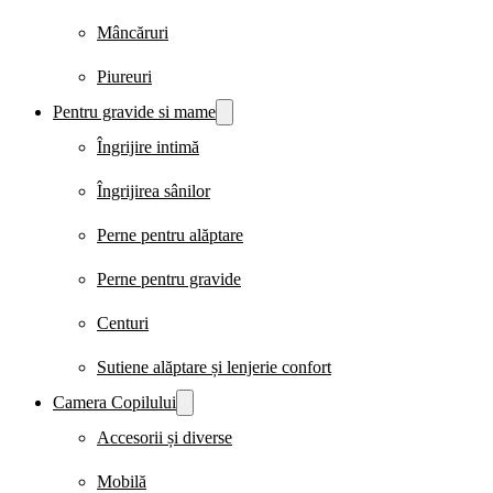
Mâncăruri
Piureuri
Pentru gravide si mame
Îngrijire intimă
Îngrijirea sânilor
Perne pentru alăptare
Perne pentru gravide
Centuri
Sutiene alăptare și lenjerie confort
Camera Copilului
Accesorii și diverse
Mobilă