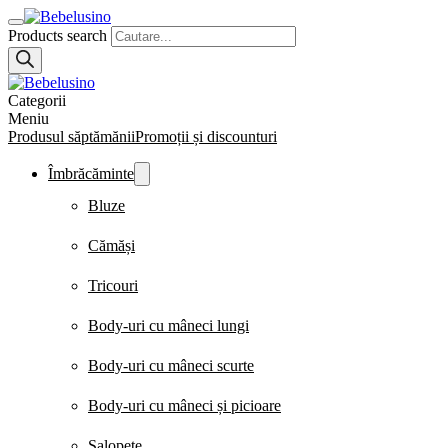
Products search
Categorii
Meniu
Produsul săptămănii
Promoții și discounturi
Îmbrăcăminte
Bluze
Cămăși
Tricouri
Body-uri cu mâneci lungi
Body-uri cu mâneci scurte
Body-uri cu mâneci și picioare
Salopete