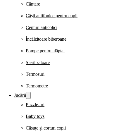
Cântare
Căști antifonice pentru copii
Centuri anticolici
Încălzitoare biberoane
Pompe pentru alăptat
Sterilizatoare
Termosuri
Termometre
Jucării
Puzzle-uri
Baby toys
Căsuțe și corturi copii