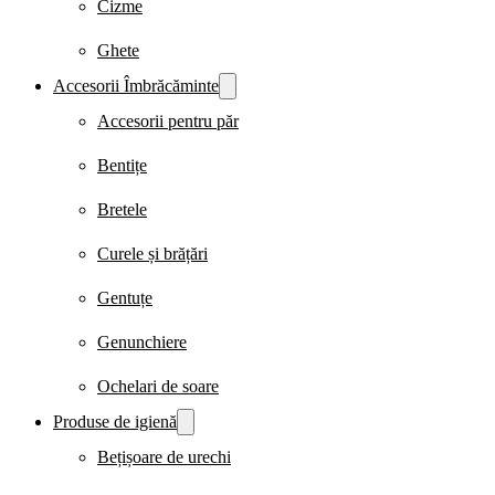
Cizme
Ghete
Accesorii Îmbrăcăminte
Accesorii pentru păr
Bentițe
Bretele
Curele și brățări
Gentuțe
Genunchiere
Ochelari de soare
Produse de igienă
Bețișoare de urechi