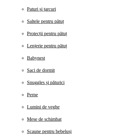
Paturi și țarcuri
Saltele pentru pătuț
Protecții pentru pătuț
Lenjerie pentru pătuț
Babynest
Saci de dormit
Snuggles și păturici
Perne
Lumini de veghe
Mese de schimbat
Scaune pentru bebeluși