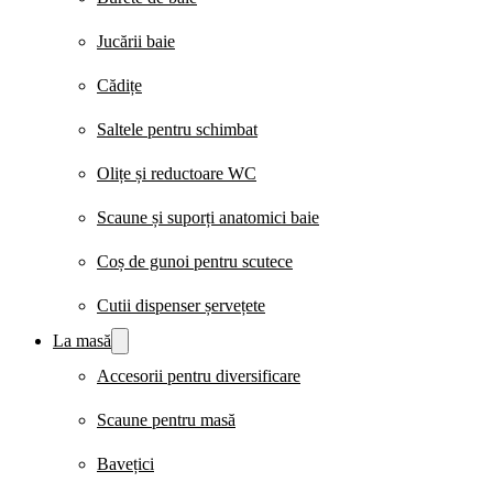
Jucării baie
Cădițe
Saltele pentru schimbat
Olițe și reductoare WC
Scaune și suporți anatomici baie
Coș de gunoi pentru scutece
Cutii dispenser șervețete
La masă
Accesorii pentru diversificare
Scaune pentru masă
Bavețici