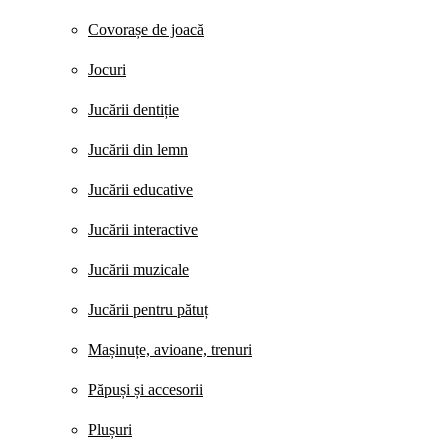
Covorașe de joacă
Jocuri
Jucării dentiție
Jucării din lemn
Jucării educative
Jucării interactive
Jucării muzicale
Jucării pentru pătuț
Mașinuțe, avioane, trenuri
Păpuși și accesorii
Plușuri