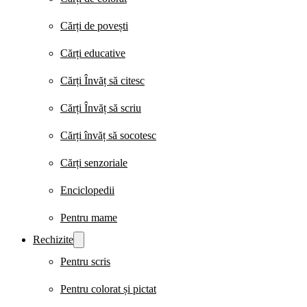
Cărți de povești
Cărți educative
Cărți Învăț să citesc
Cărți Învăț să scriu
Cărți învăț să socotesc
Cărți senzoriale
Enciclopedii
Pentru mame
Rechizite
Pentru scris
Pentru colorat și pictat