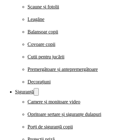
Scaune și fotolii
Leagăne
Balansoar copii
Covoare copii
Cutii pentru jucării
Premergătoare și antepremergătoare
Decorațiuni
Siguranță
Camere și monitoare video
Opritoare sertare și siguranțe dulapuri
Porți de siguranță copii
Protecții priză