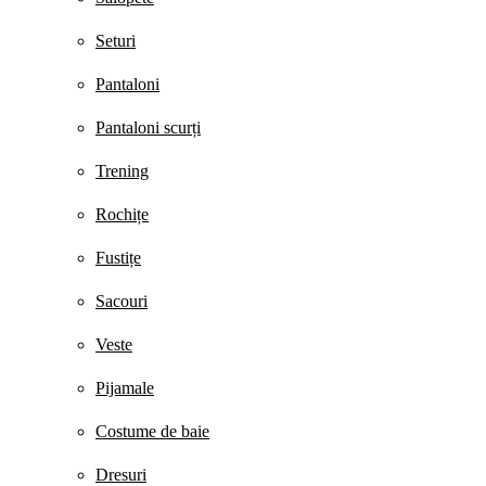
Seturi
Pantaloni
Pantaloni scurți
Trening
Rochițe
Fustițe
Sacouri
Veste
Pijamale
Costume de baie
Dresuri