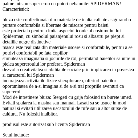
palme intr-un super erou cu puteri nebanuite: SPIDERMAN!
Caracteristici:
bluza este confectionata din materiale de inalta calitate asigurand o
purtare confortabila si libertate de miscare pentru baieti
este proiectata pentru a imita aspectul iconic al costumului lui
Spiderman, cu simbolul paianjenului rosu si albastru pe piept si
detaliile negre distinctive
masca este realizata din materiale usoare si confortabile, pentru a se
potrivi confortabil pe fata copiilor
stimuleaza imaginatia si jocurile de rol, permitand baietilor sa intre in
pielea supereroului lor preferat, Spiderman
dezvolta creativitatea si abilitatile sociale prin implicarea in povestea
si caracterul lui Spiderman
incurajeaza activitatile fizice si explorarea, oferind baietilor
oportunitatea de a-si imagina si de a-si trai propriile aventuri ca
supereroi
Mod de intretinere bluza: Stergeti cu grija folosind un burete umed.
Evitati spalarea la masina sau manual. Lasati sa se usuce in mod
natural si evitati utilizarea uscatorului de rufe sau a altor surse de
caldura. Nu folositi inalbitor.
produsul este autorizat sub licenta Spiderman
Setul include: