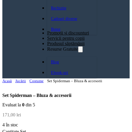
Rechizite
Cadouri diverse
Botez
Promoții și discounturi
Servicii pentru copii
Produsul săptămănii
Resurse Gratuite
Blog
Ebook-uri
Acasă
Jucării
Costume
Set Spiderman – Bluza & accesorii
Set Spiderman – Bluza & accesorii
Evaluat la
0
din 5
171,00
lei
4 în stoc
Cantitate Set