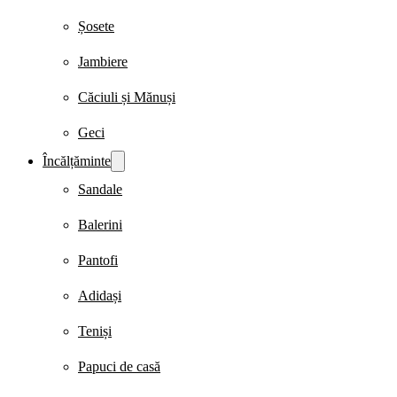
Șosete
Jambiere
Căciuli și Mănuși
Geci
Încălțăminte
Sandale
Balerini
Pantofi
Adidași
Teniși
Papuci de casă