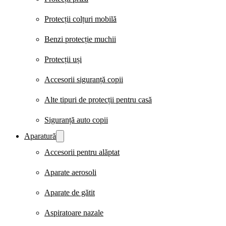
Protecții colțuri mobilă
Benzi protecție muchii
Protecții uși
Accesorii siguranță copii
Alte tipuri de protecții pentru casă
Siguranță auto copii
Aparatură
Accesorii pentru alăptat
Aparate aerosoli
Aparate de gătit
Aspiratoare nazale