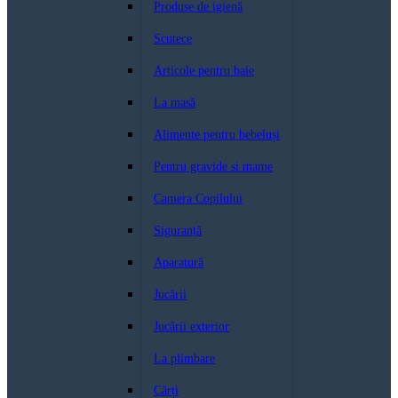
Produse de igienă
Scutece
Articole pentru baie
La masă
Alimente pentru bebeluși
Pentru gravide si mame
Camera Copilului
Siguranță
Aparatură
Jucării
Jucării exterior
La plimbare
Cărți