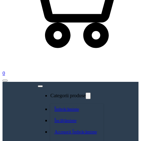
0
Categorii produse
Îmbrăcăminte
Încălțăminte
Accesorii Îmbrăcăminte