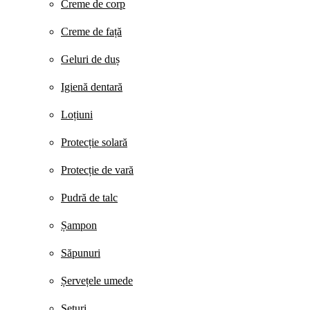
Creme de corp
Creme de față
Geluri de duș
Igienă dentară
Loțiuni
Protecție solară
Protecție de vară
Pudră de talc
Șampon
Săpunuri
Șervețele umede
Seturi