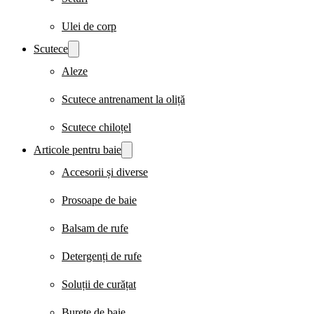
Ulei de corp
Scutece
Aleze
Scutece antrenament la oliță
Scutece chiloțel
Articole pentru baie
Accesorii și diverse
Prosoape de baie
Balsam de rufe
Detergenți de rufe
Soluții de curățat
Burete de baie