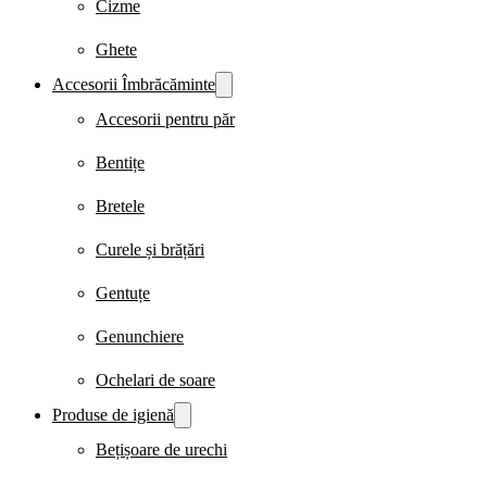
Cizme
Ghete
Accesorii Îmbrăcăminte
Accesorii pentru păr
Bentițe
Bretele
Curele și brățări
Gentuțe
Genunchiere
Ochelari de soare
Produse de igienă
Bețișoare de urechi