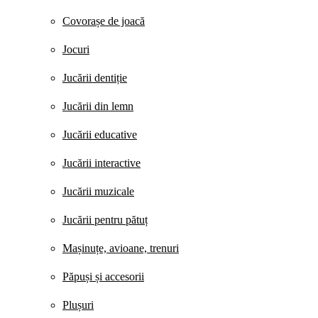
Covorașe de joacă
Jocuri
Jucării dentiție
Jucării din lemn
Jucării educative
Jucării interactive
Jucării muzicale
Jucării pentru pătuț
Mașinuțe, avioane, trenuri
Păpuși și accesorii
Plușuri