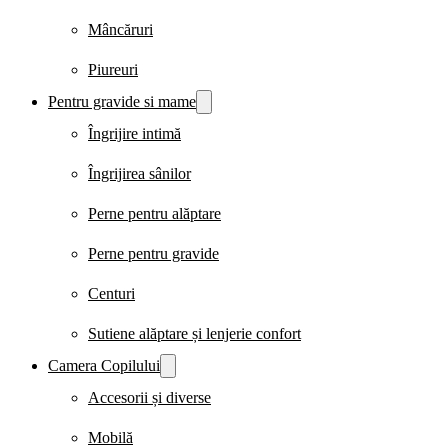
Mâncăruri
Piureuri
Pentru gravide si mame
Îngrijire intimă
Îngrijirea sânilor
Perne pentru alăptare
Perne pentru gravide
Centuri
Sutiene alăptare și lenjerie confort
Camera Copilului
Accesorii și diverse
Mobilă