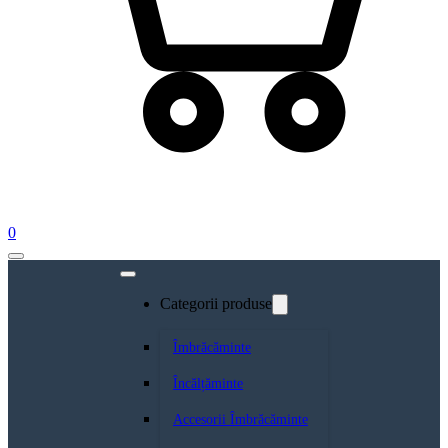
0
Categorii produse
Îmbrăcăminte
Încălțăminte
Accesorii Îmbrăcăminte