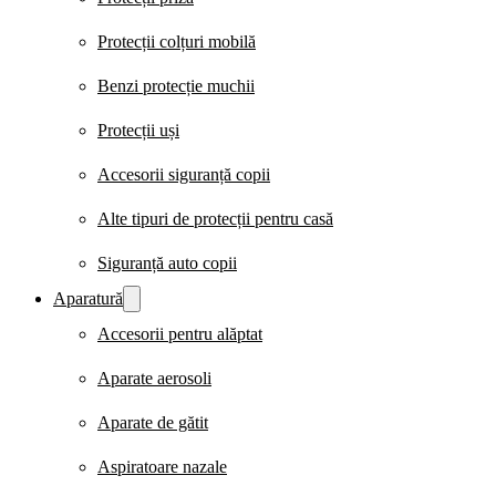
Protecții colțuri mobilă
Benzi protecție muchii
Protecții uși
Accesorii siguranță copii
Alte tipuri de protecții pentru casă
Siguranță auto copii
Aparatură
Accesorii pentru alăptat
Aparate aerosoli
Aparate de gătit
Aspiratoare nazale