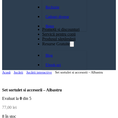
Rechizite
Cadouri diverse
Botez
Promoții și discounturi
Servicii pentru copii
Produsul săptămănii
Resurse Gratuite
Blog
Ebook-uri
Acasă
Jucării
Jucării interactive
Set sortulet si accesorii – Albastru
Set sortulet si accesorii – Albastru
Evaluat la
0
din 5
77,00
lei
8 în stoc