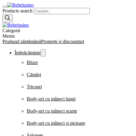
Products search
Categorii
Meniu
Produsul săptămănii
Promoții și discounturi
Îmbrăcăminte
Bluze
Cămăși
Tricouri
Body-uri cu mâneci lungi
Body-uri cu mâneci scurte
Body-uri cu mâneci și picioare
Salopete