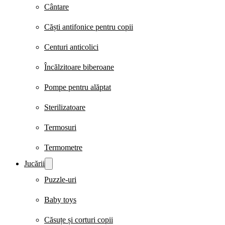
Cântare
Căști antifonice pentru copii
Centuri anticolici
Încălzitoare biberoane
Pompe pentru alăptat
Sterilizatoare
Termosuri
Termometre
Jucării
Puzzle-uri
Baby toys
Căsuțe și corturi copii