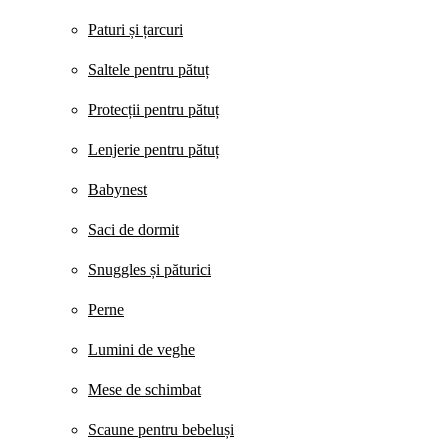
Paturi și țarcuri
Saltele pentru pătuț
Protecții pentru pătuț
Lenjerie pentru pătuț
Babynest
Saci de dormit
Snuggles și păturici
Perne
Lumini de veghe
Mese de schimbat
Scaune pentru bebeluși