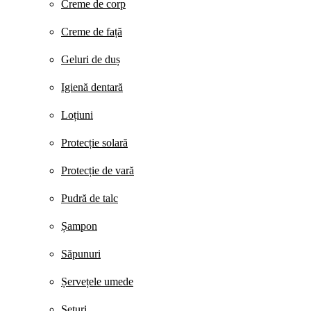
Creme de corp
Creme de față
Geluri de duș
Igienă dentară
Loțiuni
Protecție solară
Protecție de vară
Pudră de talc
Șampon
Săpunuri
Șervețele umede
Seturi