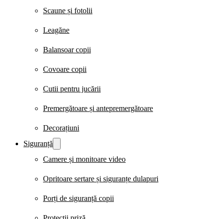
Scaune și fotolii
Leagăne
Balansoar copii
Covoare copii
Cutii pentru jucării
Premergătoare și antepremergătoare
Decorațiuni
Siguranță
Camere și monitoare video
Opritoare sertare și siguranțe dulapuri
Porți de siguranță copii
Protecții priză