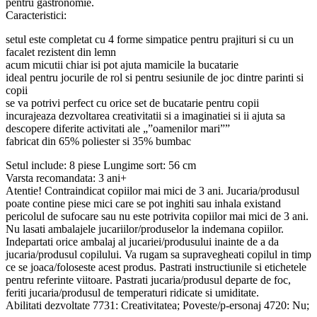
pentru gastronomie.
Caracteristici:
setul este completat cu 4 forme simpatice pentru prajituri si cu un
facalet rezistent din lemn
acum micutii chiar isi pot ajuta mamicile la bucatarie
ideal pentru jocurile de rol si pentru sesiunile de joc dintre parinti si
copii
se va potrivi perfect cu orice set de bucatarie pentru copii
incurajeaza dezvoltarea creativitatii si a imaginatiei si ii ajuta sa
descopere diferite activitati ale „”oamenilor mari””
fabricat din 65% poliester si 35% bumbac
Setul include: 8 piese Lungime sort: 56 cm
Varsta recomandata: 3 ani+
Atentie! Contraindicat copiilor mai mici de 3 ani. Jucaria/produsul
poate contine piese mici care se pot inghiti sau inhala existand
pericolul de sufocare sau nu este potrivita copiilor mai mici de 3 ani.
Nu lasati ambalajele jucariilor/produselor la indemana copiilor.
Indepartati orice ambalaj al jucariei/produsului inainte de a da
jucaria/produsul copilului. Va rugam sa supravegheati copilul in timp
ce se joaca/foloseste acest produs. Pastrati instructiunile si etichetele
pentru referinte viitoare. Pastrati jucaria/produsul departe de foc,
feriti jucaria/produsul de temperaturi ridicate si umiditate.
Abilitati dezvoltate 7731: Creativitatea; Poveste/p-ersonaj 4720: Nu;