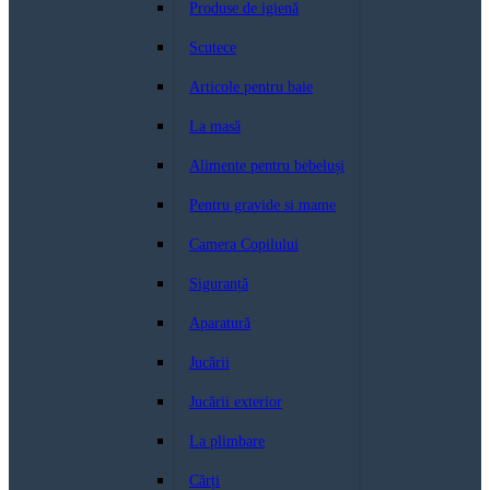
Produse de igienă
Scutece
Articole pentru baie
La masă
Alimente pentru bebeluși
Pentru gravide si mame
Camera Copilului
Siguranță
Aparatură
Jucării
Jucării exterior
La plimbare
Cărți