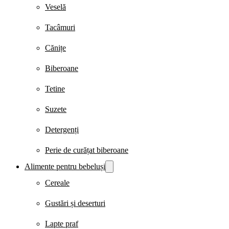
Veselă
Tacâmuri
Cănițe
Biberoane
Tetine
Suzete
Detergenți
Perie de curățat biberoane
Alimente pentru bebeluși
Cereale
Gustări și deserturi
Lapte praf