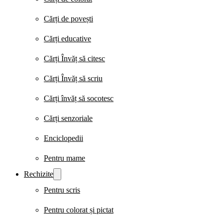
Cărți de povești
Cărți educative
Cărți Învăț să citesc
Cărți Învăț să scriu
Cărți învăț să socotesc
Cărți senzoriale
Enciclopedii
Pentru mame
Rechizite
Pentru scris
Pentru colorat și pictat