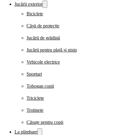
Jucării exterior
Biciclete
Căști de protecție
Jucării de grădină
Jucării pentru plajă și nisip
Vehicole electrice
Sporturi
Tobogan copii
Triciclete
Trotinete
Căsuțe pentru copii
La plimbare