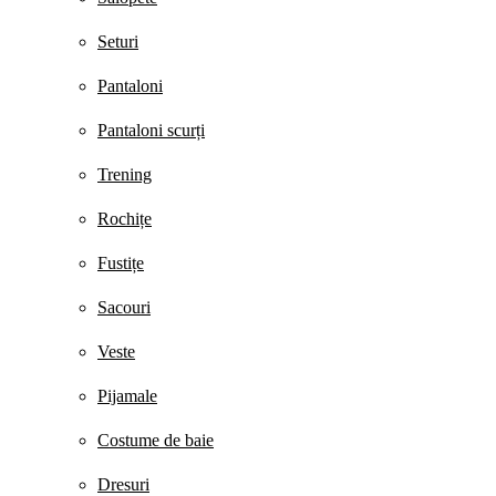
Seturi
Pantaloni
Pantaloni scurți
Trening
Rochițe
Fustițe
Sacouri
Veste
Pijamale
Costume de baie
Dresuri