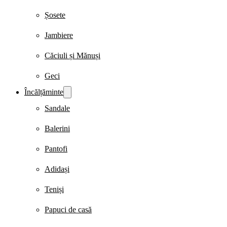
Șosete
Jambiere
Căciuli și Mănuși
Geci
Încălțăminte
Sandale
Balerini
Pantofi
Adidași
Teniși
Papuci de casă