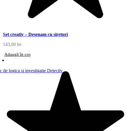
Set creativ – Desenam cu sireturi
143,00
lei
Adaugă în coș