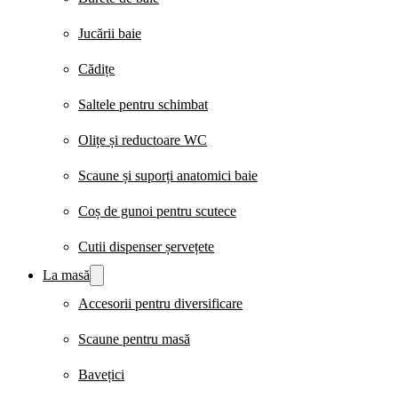
Jucării baie
Cădițe
Saltele pentru schimbat
Olițe și reductoare WC
Scaune și suporți anatomici baie
Coș de gunoi pentru scutece
Cutii dispenser șervețete
La masă
Accesorii pentru diversificare
Scaune pentru masă
Bavețici