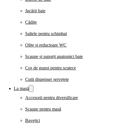
Jucării baie
Cădițe
Saltele pentru schimbat
Olițe și reductoare WC
Scaune și suporți anatomici baie
Coș de gunoi pentru scutece
Cutii dispenser șervețete
La masă
Accesorii pentru diversificare
Scaune pentru masă
Bavețici