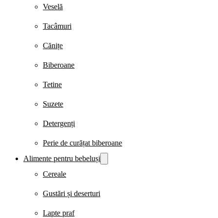
Veselă
Tacâmuri
Cănițe
Biberoane
Tetine
Suzete
Detergenți
Perie de curățat biberoane
Alimente pentru bebeluși
Cereale
Gustări și deserturi
Lapte praf