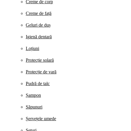
Creme de corp
Creme de față
Geluri de duș
Igienă dentară
Loțiuni
Protecție solară
Protecție de vară
Pudră de talc
Șampon
Săpunuri
Șervețele umede
Seturi