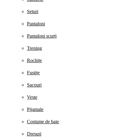
Seturi
Pantaloni
Pantaloni scurți
Trening
Rochițe
Fustițe
Sacouri
Veste
Pijamale
Costume de baie
Dresuri