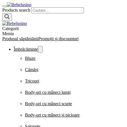
Products search
Categorii
Meniu
Produsul săptămănii
Promoții și discounturi
Îmbrăcăminte
Bluze
Cămăși
Tricouri
Body-uri cu mâneci lungi
Body-uri cu mâneci scurte
Body-uri cu mâneci și picioare
Salopete