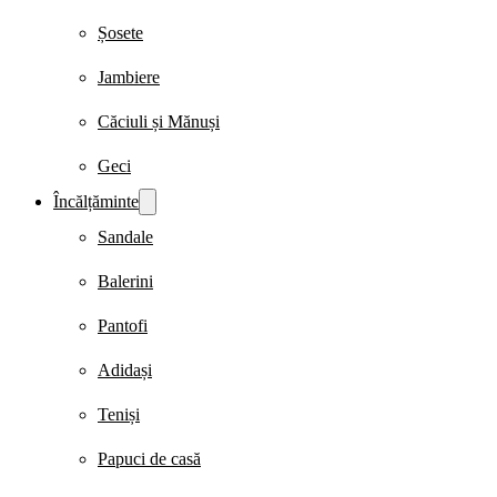
Șosete
Jambiere
Căciuli și Mănuși
Geci
Încălțăminte
Sandale
Balerini
Pantofi
Adidași
Teniși
Papuci de casă