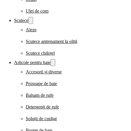
Ulei de corp
Scutece
Aleze
Scutece antrenament la oliță
Scutece chiloțel
Articole pentru baie
Accesorii și diverse
Prosoape de baie
Balsam de rufe
Detergenți de rufe
Soluții de curățat
Burete de baie