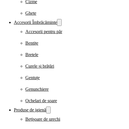
Cizme
Ghete
Accesorii Îmbrăcăminte
Accesorii pentru păr
Bentițe
Bretele
Curele și brățări
Gentuțe
Genunchiere
Ochelari de soare
Produse de igienă
Bețișoare de urechi