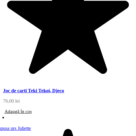
Joc de carti Teki Tekoi, Djeco
76,00
lei
Adaugă în coș