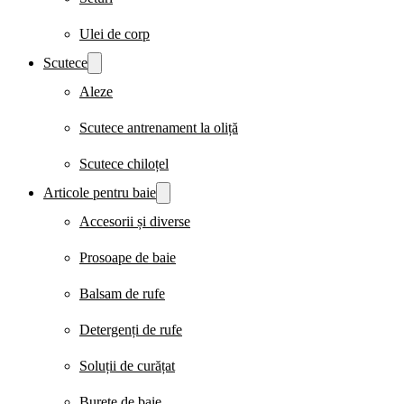
Ulei de corp
Scutece
Aleze
Scutece antrenament la oliță
Scutece chiloțel
Articole pentru baie
Accesorii și diverse
Prosoape de baie
Balsam de rufe
Detergenți de rufe
Soluții de curățat
Burete de baie