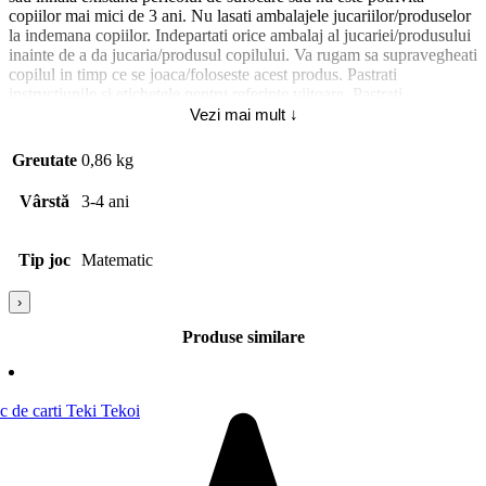
copiilor mai mici de 3 ani. Nu lasati ambalajele jucariilor/produselor
la indemana copiilor. Indepartati orice ambalaj al jucariei/produsului
inainte de a da jucaria/produsul copilului. Va rugam sa supravegheati
copilul in timp ce se joaca/foloseste acest produs. Pastrati
instructiunile si etichetele pentru referinte viitoare. Pastrati
jucaria/produsul departe de foc, feriti jucaria/produsul de temperaturi
Vezi mai mult ↓
ridicate si umiditate.
Abilitati dezvoltate 7731: Atentia; Numar jucatori 7845: 1;
Greutate
0,86 kg
Vârstă
3-4 ani
Tip joc
Matematic
›
Produse similare