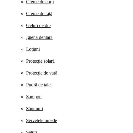
Creme de corp
Creme de față
Geluri de duș
Igienă dentară
Loțiuni
Protecție solară
Protecție de vară
Pudră de talc
Șampon
Săpunuri
Șervețele umede
Seturi