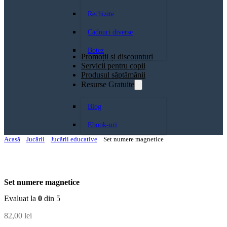
Rechizite
Cadouri diverse
Botez
Promoții și discounturi
Servicii pentru copii
Produsul săptămănii
Resurse Gratuite
Blog
Ebook-uri
Acasă
Jucării
Jucării educative
Set numere magnetice
Set numere magnetice
Evaluat la
0
din 5
82,00
lei