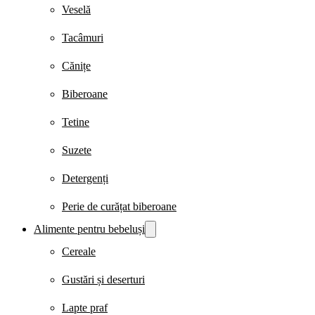
Veselă
Tacâmuri
Cănițe
Biberoane
Tetine
Suzete
Detergenți
Perie de curățat biberoane
Alimente pentru bebeluși
Cereale
Gustări și deserturi
Lapte praf