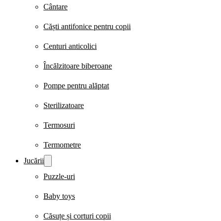
Cântare
Căști antifonice pentru copii
Centuri anticolici
Încălzitoare biberoane
Pompe pentru alăptat
Sterilizatoare
Termosuri
Termometre
Jucării
Puzzle-uri
Baby toys
Căsuțe și corturi copii