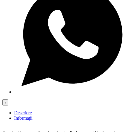
‹
Descriere
Informații