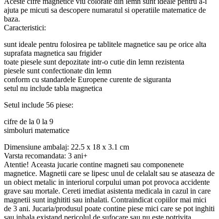
Aceste cifre magnetice viu colorate din lemn sunt ideale pentru a-i
ajuta pe micuti sa descopere numaratul si operatiile matematice de
baza.
Caracteristici:
sunt ideale pentru folosirea pe tablitele magnetice sau pe orice alta
suprafata magnetica sau frigider
toate piesele sunt depozitate intr-o cutie din lemn rezistenta
piesele sunt confectionate din lemn
conform cu standardele Europene curente de siguranta
setul nu include tabla magnetica
Setul include 56 piese:
cifre de la 0 la 9
simboluri matematice
Dimensiune ambalaj: 22.5 x 18 x 3.1 cm
Varsta recomandata: 3 ani+
Atentie! Aceasta jucarie contine magneti sau componenete
magnetice. Magnetii care se lipesc unul de celalalt sau se ataseaza de
un obiect metalic in interiorul corpului uman pot provoca accidente
grave sau mortale. Cereti imediat asistenta medicala in cazul in care
magnetii sunt inghititi sau inhalati. Contraindicat copiilor mai mici
de 3 ani. Jucaria/produsul poate contine piese mici care se pot inghiti
sau inhala existand pericolul de sufocare sau nu este potrivita