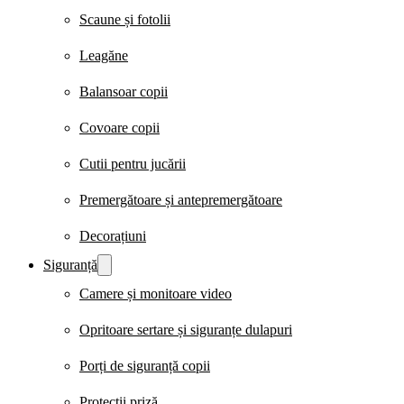
Scaune și fotolii
Leagăne
Balansoar copii
Covoare copii
Cutii pentru jucării
Premergătoare și antepremergătoare
Decorațiuni
Siguranță
Camere și monitoare video
Opritoare sertare și siguranțe dulapuri
Porți de siguranță copii
Protecții priză