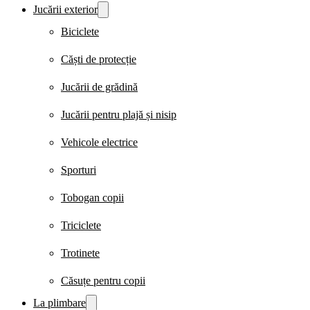
Jucării exterior
Biciclete
Căști de protecție
Jucării de grădină
Jucării pentru plajă și nisip
Vehicole electrice
Sporturi
Tobogan copii
Triciclete
Trotinete
Căsuțe pentru copii
La plimbare