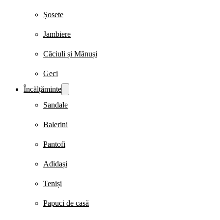
Șosete
Jambiere
Căciuli și Mănuși
Geci
Încălțăminte
Sandale
Balerini
Pantofi
Adidași
Teniși
Papuci de casă