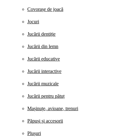
Covorașe de joacă
Jocuri
Jucării dentiție
Jucării din lemn
Jucării educative
Jucării interactive
Jucării muzicale
Jucării pentru pătuț
Mașinuțe, avioane, trenuri
Păpuși și accesorii
Plușuri