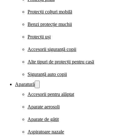
Protecții colțuri mobilă
Benzi protecție muchii
Protecții uși
Accesorii siguranță copii
Alte tipuri de protecții pentru casă
Siguranță auto copii
Aparatură
Accesorii pentru alăptat
Aparate aerosoli
Aparate de gătit
Aspiratoare nazale