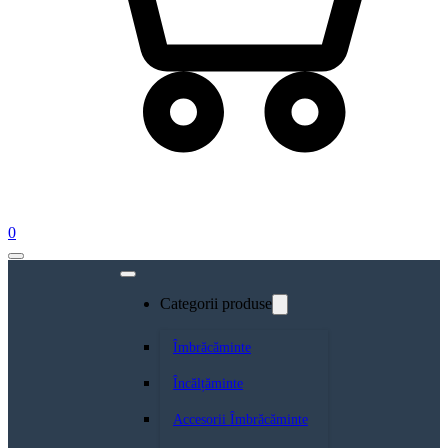
0
Categorii produse
Îmbrăcăminte
Încălțăminte
Accesorii Îmbrăcăminte