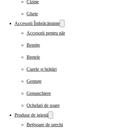
Cizme
Ghete
Accesorii Îmbrăcăminte
Accesorii pentru păr
Bentițe
Bretele
Curele și brățări
Gentuțe
Genunchiere
Ochelari de soare
Produse de igienă
Bețișoare de urechi