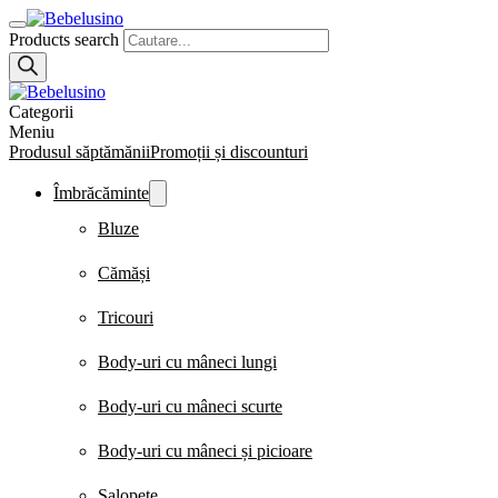
Products search
Categorii
Meniu
Produsul săptămănii
Promoții și discounturi
Îmbrăcăminte
Bluze
Cămăși
Tricouri
Body-uri cu mâneci lungi
Body-uri cu mâneci scurte
Body-uri cu mâneci și picioare
Salopete