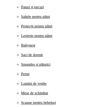
Paturi și țarcuri
Saltele pentru pătuț
Protecții pentru pătuț
Lenjerie pentru pătuț
Babynest
Saci de dormit
Snuggles și păturici
Perne
Lumini de veghe
Mese de schimbat
Scaune pentru bebeluși