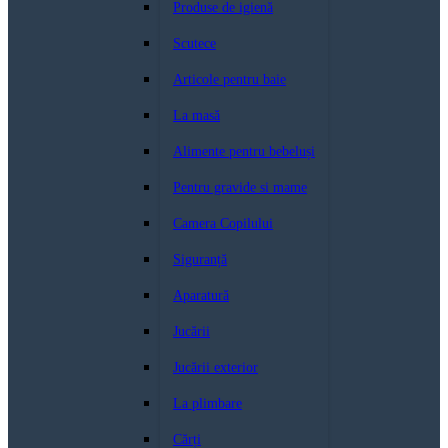
Produse de igienă
Scutece
Articole pentru baie
La masă
Alimente pentru bebeluși
Pentru gravide si mame
Camera Copilului
Siguranță
Aparatură
Jucării
Jucării exterior
La plimbare
Cărți