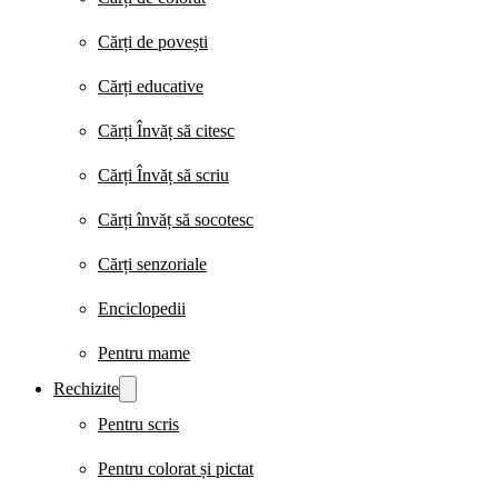
Cărți de povești
Cărți educative
Cărți Învăț să citesc
Cărți Învăț să scriu
Cărți învăț să socotesc
Cărți senzoriale
Enciclopedii
Pentru mame
Rechizite
Pentru scris
Pentru colorat și pictat