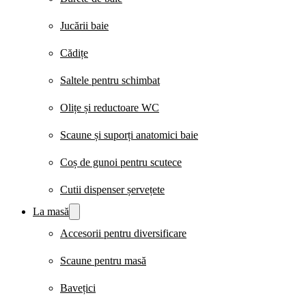
Jucării baie
Cădițe
Saltele pentru schimbat
Olițe și reductoare WC
Scaune și suporți anatomici baie
Coș de gunoi pentru scutece
Cutii dispenser șervețete
La masă
Accesorii pentru diversificare
Scaune pentru masă
Bavețici