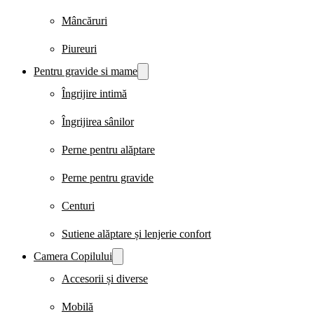
Mâncăruri
Piureuri
Pentru gravide si mame
Îngrijire intimă
Îngrijirea sânilor
Perne pentru alăptare
Perne pentru gravide
Centuri
Sutiene alăptare și lenjerie confort
Camera Copilului
Accesorii și diverse
Mobilă