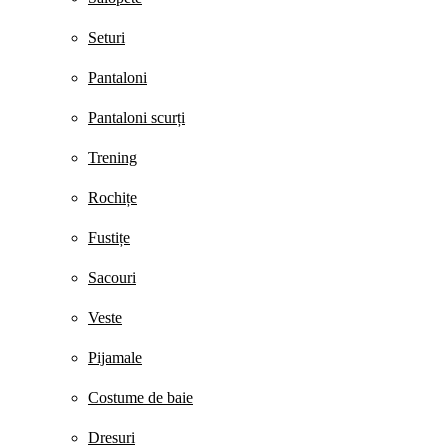
Seturi
Pantaloni
Pantaloni scurți
Trening
Rochițe
Fustițe
Sacouri
Veste
Pijamale
Costume de baie
Dresuri