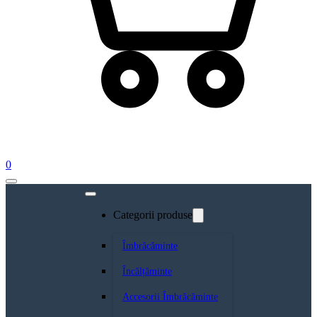
0
Categorii produse
Îmbrăcăminte
Încălțăminte
Accesorii Îmbrăcăminte