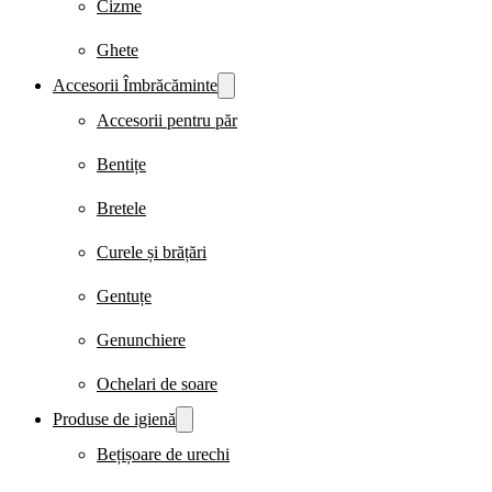
Cizme
Ghete
Accesorii Îmbrăcăminte
Accesorii pentru păr
Bentițe
Bretele
Curele și brățări
Gentuțe
Genunchiere
Ochelari de soare
Produse de igienă
Bețișoare de urechi