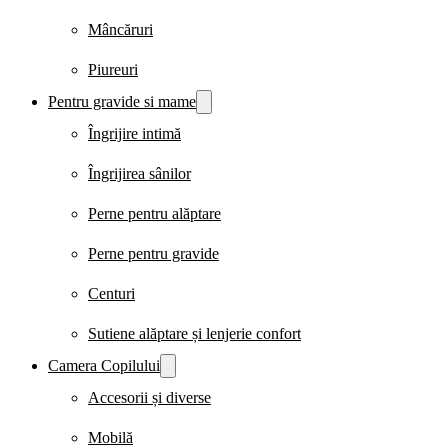
Mâncăruri
Piureuri
Pentru gravide si mame
Îngrijire intimă
Îngrijirea sânilor
Perne pentru alăptare
Perne pentru gravide
Centuri
Sutiene alăptare și lenjerie confort
Camera Copilului
Accesorii și diverse
Mobilă