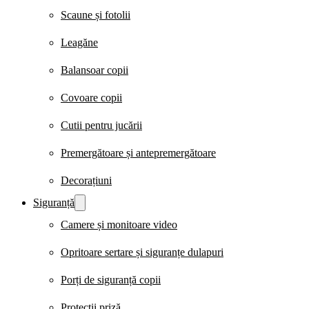
Scaune și fotolii
Leagăne
Balansoar copii
Covoare copii
Cutii pentru jucării
Premergătoare și antepremergătoare
Decorațiuni
Siguranță
Camere și monitoare video
Opritoare sertare și siguranțe dulapuri
Porți de siguranță copii
Protecții priză