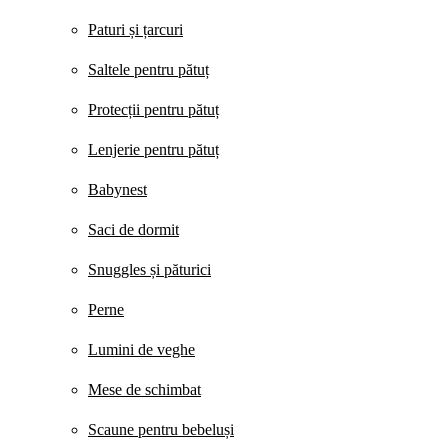
Paturi și țarcuri
Saltele pentru pătuț
Protecții pentru pătuț
Lenjerie pentru pătuț
Babynest
Saci de dormit
Snuggles și păturici
Perne
Lumini de veghe
Mese de schimbat
Scaune pentru bebeluși