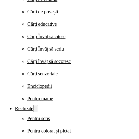
Cărți de povești
Cărți educative
Cărți Învăț să citesc
Cărți Învăț să scriu
Cărți învăț să socotesc
Cărți senzoriale
Enciclopedii
Pentru mame
Rechizite
Pentru scris
Pentru colorat și pictat