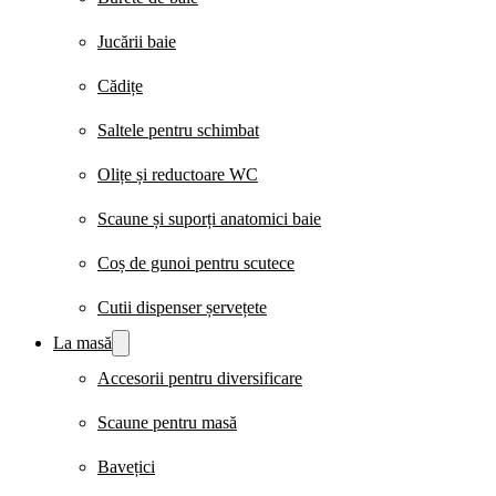
Jucării baie
Cădițe
Saltele pentru schimbat
Olițe și reductoare WC
Scaune și suporți anatomici baie
Coș de gunoi pentru scutece
Cutii dispenser șervețete
La masă
Accesorii pentru diversificare
Scaune pentru masă
Bavețici