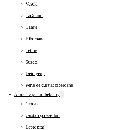
Veselă
Tacâmuri
Cănițe
Biberoane
Tetine
Suzete
Detergenți
Perie de curățat biberoane
Alimente pentru bebeluși
Cereale
Gustări și deserturi
Lapte praf