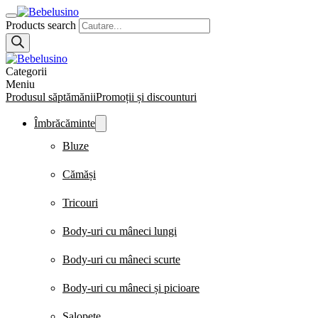
Products search
Categorii
Meniu
Produsul săptămănii
Promoții și discounturi
Îmbrăcăminte
Bluze
Cămăși
Tricouri
Body-uri cu mâneci lungi
Body-uri cu mâneci scurte
Body-uri cu mâneci și picioare
Salopete