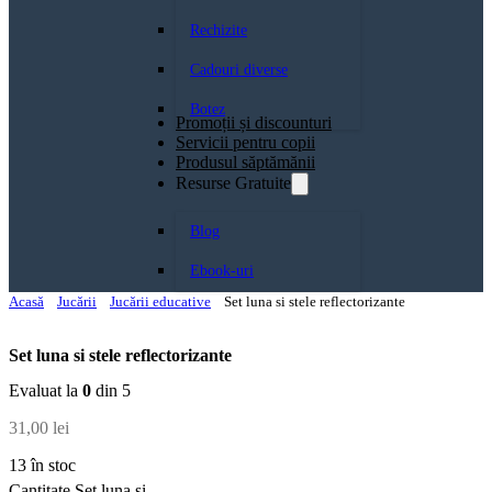
Rechizite
Cadouri diverse
Botez
Promoții și discounturi
Servicii pentru copii
Produsul săptămănii
Resurse Gratuite
Blog
Ebook-uri
Acasă
Jucării
Jucării educative
Set luna si stele reflectorizante
Set luna si stele reflectorizante
Evaluat la
0
din 5
31,00
lei
13 în stoc
Cantitate Set luna si