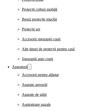
Protecții colțuri mobilă
Benzi protecție muchii
Protecții uși
Accesorii siguranță copii
Alte tipuri de protecții pentru casă
Siguranță auto copii
Aparatură
Accesorii pentru alăptat
Aparate aerosoli
Aparate de gătit
Aspiratoare nazale