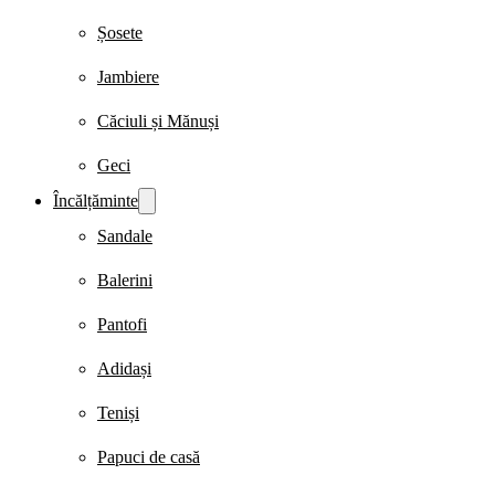
Șosete
Jambiere
Căciuli și Mănuși
Geci
Încălțăminte
Sandale
Balerini
Pantofi
Adidași
Teniși
Papuci de casă