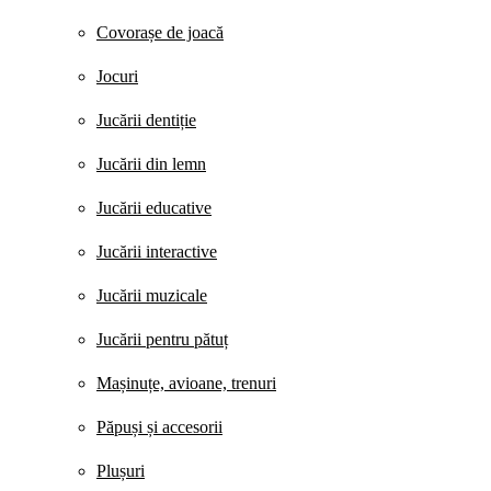
Covorașe de joacă
Jocuri
Jucării dentiție
Jucării din lemn
Jucării educative
Jucării interactive
Jucării muzicale
Jucării pentru pătuț
Mașinuțe, avioane, trenuri
Păpuși și accesorii
Plușuri