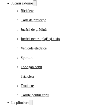
Jucării exterior
Biciclete
Căști de protecție
Jucării de grădină
Jucării pentru plajă și nisip
Vehicole electrice
Sporturi
Tobogan copii
Triciclete
Trotinete
Căsuțe pentru copii
La plimbare