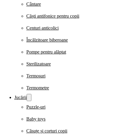
Cântare
Căști antifonice pentru copii
Centuri anticolici
Încălzitoare biberoane
Pompe pentru alăptat
Sterilizatoare
Termosuri
Termometre
Jucării
Puzzle-uri
Baby toys
Căsuțe și corturi copii