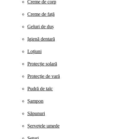
Creme de corp
Creme de față
Geluri de duș
Igienă dentară
Loțiuni
Protecție solară
Protecție de vară
Pudră de talc
Șampon
Săpunuri
Șervețele umede
Seturi