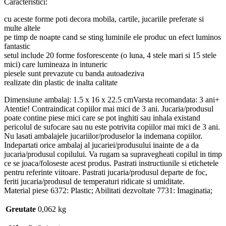
Caracteristici:
cu aceste forme poti decora mobila, cartile, jucariile preferate si
multe altele
pe timp de noapte cand se sting luminile ele produc un efect luminos
fantastic
setul include 20 forme fosforescente (o luna, 4 stele mari si 15 stele
mici) care lumineaza in intuneric
piesele sunt prevazute cu banda autoadeziva
realizate din plastic de inalta calitate
Dimensiune ambalaj: 1.5 x 16 x 22.5 cmVarsta recomandata: 3 ani+
Atentie! Contraindicat copiilor mai mici de 3 ani. Jucaria/produsul
poate contine piese mici care se pot inghiti sau inhala existand
pericolul de sufocare sau nu este potrivita copiilor mai mici de 3 ani.
Nu lasati ambalajele jucariilor/produselor la indemana copiilor.
Indepartati orice ambalaj al jucariei/produsului inainte de a da
jucaria/produsul copilului. Va rugam sa supravegheati copilul in timp
ce se joaca/foloseste acest produs. Pastrati instructiunile si etichetele
pentru referinte viitoare. Pastrati jucaria/produsul departe de foc,
feriti jucaria/produsul de temperaturi ridicate si umiditate.
Material piese 6372: Plastic; Abilitati dezvoltate 7731: Imaginatia;
Greutate
0,062 kg