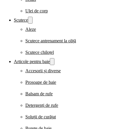
Ulei de corp
Scutece
Aleze
Scutece antrenament la oliță
Scutece chiloțel
Articole pentru baie
Accesorii și diverse
Prosoape de baie
Balsam de rufe
Detergenți de rufe
Soluții de curățat
Burete de baie