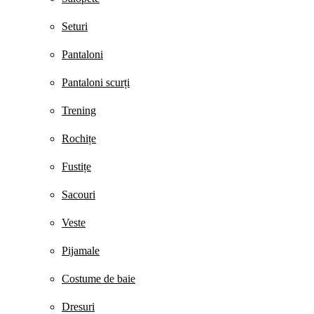
Seturi
Pantaloni
Pantaloni scurți
Trening
Rochițe
Fustițe
Sacouri
Veste
Pijamale
Costume de baie
Dresuri