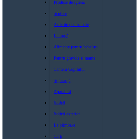
Produse de igienă
Scutece
Articole pentru baie
La masă
Alimente pentru bebeluși
Pentru gravide si mame
Camera Copilului
Siguranță
Aparatură
Jucării
Jucării exterior
La plimbare
Cărți