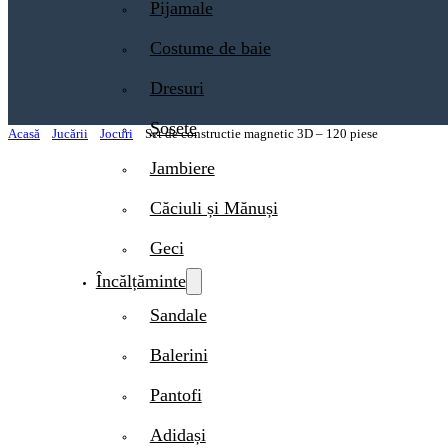
Pijamale
Costume de baie
Dresuri
Șosete
Acasă
Jucării
Jocuri
Set de constructie magnetic 3D – 120 piese
Jambiere
Căciuli și Mănuși
Geci
Încălțăminte
Sandale
Balerini
Pantofi
Adidași