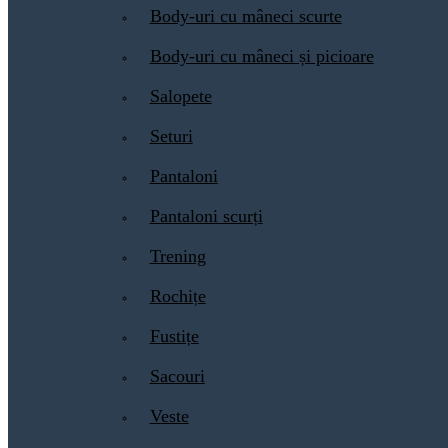
Body-uri cu mâneci scurte
Body-uri cu mâneci și picioare
Salopete
Seturi
Pantaloni
Pantaloni scurți
Trening
Rochițe
Fustițe
Sacouri
Veste