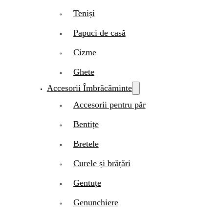
Teniși
Papuci de casă
Cizme
Ghete
Accesorii Îmbrăcăminte
Accesorii pentru păr
Bentițe
Bretele
Curele și brățări
Gentuțe
Genunchiere