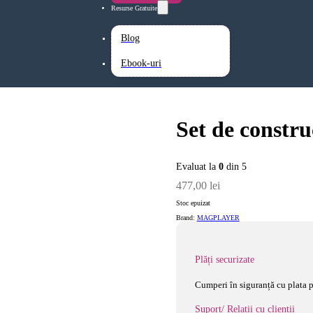
Resurse Gratuite
Blog
Ebook-uri
Set de constru
Evaluat la
0
din 5
477,00
lei
Stoc epuizat
Brand:
MAGPLAYER
Plăți securizate
Cumperi în siguranță cu plata p
Suport/ Relații cu clienții