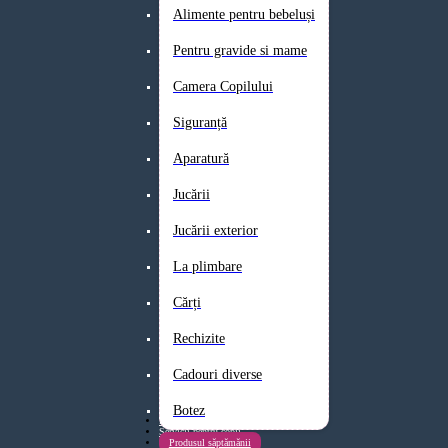
Alimente pentru bebeluși
Pentru gravide si mame
Camera Copilului
Siguranță
Aparatură
Jucării
Jucării exterior
La plimbare
Cărți
Rechizite
Cadouri diverse
Botez
Promoții și discounturi
Servicii pentru copii
Produsul săptămănii