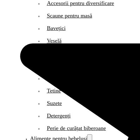
Accesorii pentru diversificare
Scaune pentru masă
Bavețici
Veselă
Tacâmuri
Cănițe
Biberoane
Tetine
Suzete
Detergenți
Perie de curățat biberoane
Alimente pentru bebeluși