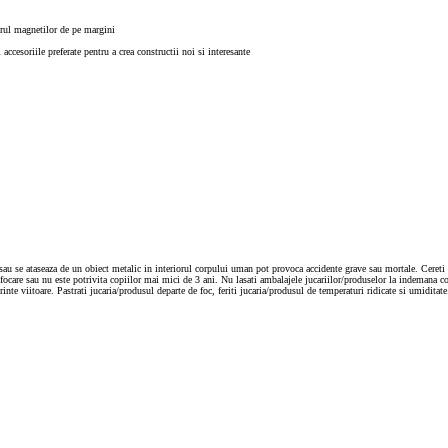
orul magnetilor de pe margini
ccesoriile preferate pentru a crea constructii noi si interesante
au se ataseaza de un obiect metalic in interiorul corpului uman pot provoca accidente grave sau mortale. Cereti i
focare sau nu este potrivita copiilor mai mici de 3 ani. Nu lasati ambalajele jucariilor/produselor la indemana co
rinte viitoare. Pastrati jucaria/produsul departe de foc, feriti jucaria/produsul de temperaturi ridicate si umiditate