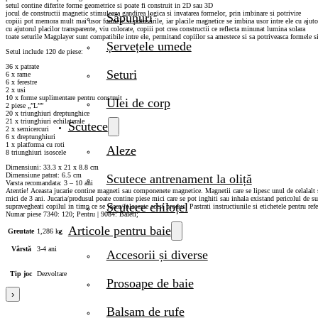
setul contine diferite forme geometrice si poate fi construit in 2D sau 3D
jocul de constructii magnetic stimuleaza gandirea logica si invatarea formelor, prin imbinare si potrivire
Săpunuri
copiii pot memora mult mai usor formele si potrivirile, iar placile magnetice se imbina usor intre ele cu ajut
cu ajutorul placilor transparente, viu colorate, copiii pot crea constructii ce reflecta minunat lumina solara
toate seturile Magplayer sunt compatibile intre ele, permitand copiilor sa amestece si sa potriveasca formele si a
Șervețele umede
Setul include 120 de piese:
36 x patrate
Seturi
6 x rame
6 x ferestre
2 x usi
10 x forme suplimentare pentru construit
Ulei de corp
2 piese „”L””
20 x triunghiuri dreptunghice
21 x triunghiuri echilaterale
Scutece
2 x semicercuri
6 x dreptunghiuri
1 x platforma cu roti
Aleze
8 triunghiuri isoscele
Dimensiuni: 33.3 x 21 x 8.8 cm
Dimensiune patrat: 6.5 cm
Scutece antrenament la oliță
Varsta recomandata: 3 – 10 ani
Atentie! Aceasta jucarie contine magneti sau componenete magnetice. Magnetii care se lipesc unul de celalalt s
mici de 3 ani. Jucaria/produsul poate contine piese mici care se pot inghiti sau inhala existand pericolul de su
Scutece chiloțel
supravegheati copilul in timp ce se joaca/foloseste acest produs. Pastrati instructiunile si etichetele pentru refe
Numar piese 7340: 120; Pentru | 9084: Baieti;
Articole pentru baie
Greutate
1,286 kg
Vârstă
3-4 ani
Accesorii și diverse
Tip joc
Dezvoltare
Prosoape de baie
›
Balsam de rufe