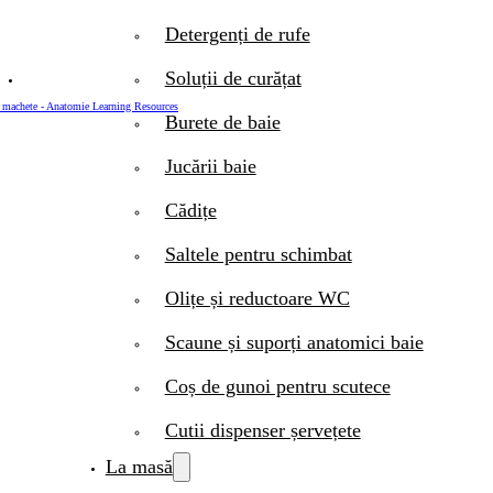
Detergenți de rufe
Soluții de curățat
Burete de baie
Jucării baie
Cădițe
Saltele pentru schimbat
Olițe și reductoare WC
Scaune și suporți anatomici baie
Coș de gunoi pentru scutece
Cutii dispenser șervețete
La masă