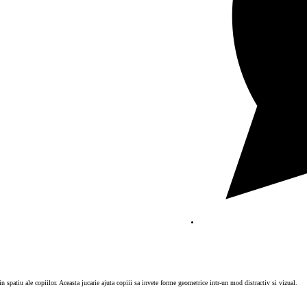
in spatiu ale copiilor. Aceasta jucarie ajuta copiii sa invete forme geometrice intr-un mod distractiv si vizual.