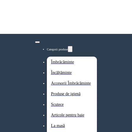
Categorii produse
Îmbrăcăminte
Încălțăminte
Accesorii Îmbrăcăminte
Produse de igienă
Scutece
Articole pentru baie
La masă