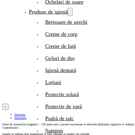
Ochelari de soare
Produse de igienă
Bețișoare de urechi
Creme de corp
Creme de față
Geluri de duș
Igienă dentară
Loțiuni
Protecție solară
Protecție de vară
‹
Descriere
Pudră de talc
Informații
Setul de constructie magnetic – 120 piese este o jucarie inovatoare ce dezvolta abilitatile cognitive si vederea 
Caracteristici:
Șampon
piesele se imbina prin magnetism si sunt colorate in nuante viu colorate