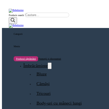
Products search
Categorii
Meniu
Produsul săptămănii
Promoții și discounturi
Îmbrăcăminte
Bluze
Cămăși
Tricouri
Body-uri cu mâneci lungi