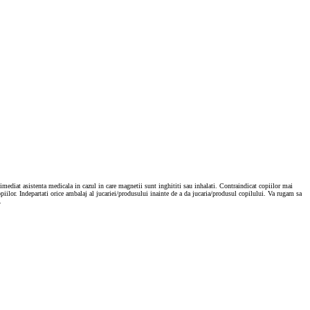
mediat asistenta medicala in cazul in care magnetii sunt inghititi sau inhalati. Contraindicat copiilor mai
piilor. Indepartati orice ambalaj al jucariei/produsului inainte de a da jucaria/produsul copilului. Va rugam sa
.