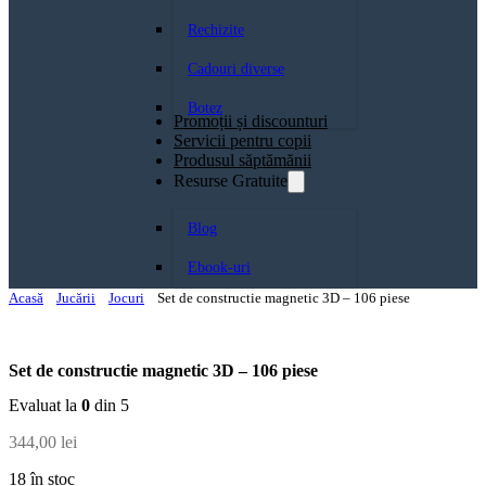
Rechizite
Cadouri diverse
Botez
Promoții și discounturi
Servicii pentru copii
Produsul săptămănii
Resurse Gratuite
Blog
Ebook-uri
Acasă
Jucării
Jocuri
Set de constructie magnetic 3D – 106 piese
Set de constructie magnetic 3D – 106 piese
Evaluat la
0
din 5
344,00
lei
18 în stoc