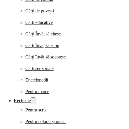
Cărți de povești
Cărți educative
Cărți Învăț să citesc
Cărți Învăț să scriu
Cărți învăț să socotesc
Cărți senzoriale
Enciclopedii
Pentru mame
Rechizite
Pentru scris
Pentru colorat și pictat