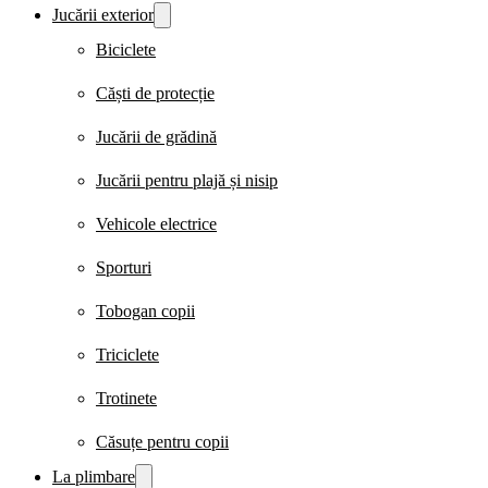
Jucării exterior
Biciclete
Căști de protecție
Jucării de grădină
Jucării pentru plajă și nisip
Vehicole electrice
Sporturi
Tobogan copii
Triciclete
Trotinete
Căsuțe pentru copii
La plimbare