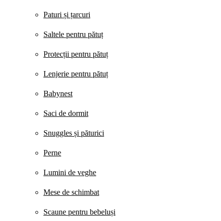
Paturi și țarcuri
Saltele pentru pătuț
Protecții pentru pătuț
Lenjerie pentru pătuț
Babynest
Saci de dormit
Snuggles și păturici
Perne
Lumini de veghe
Mese de schimbat
Scaune pentru bebeluși