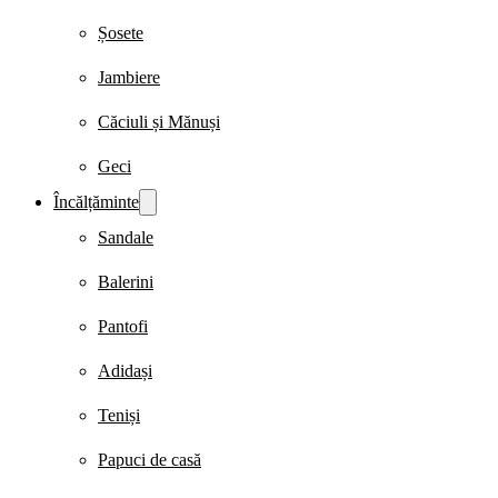
Șosete
Jambiere
Căciuli și Mănuși
Geci
Încălțăminte
Sandale
Balerini
Pantofi
Adidași
Teniși
Papuci de casă