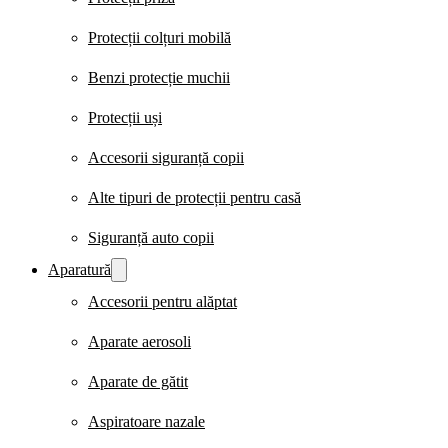
Protecții colțuri mobilă
Benzi protecție muchii
Protecții uși
Accesorii siguranță copii
Alte tipuri de protecții pentru casă
Siguranță auto copii
Aparatură
Accesorii pentru alăptat
Aparate aerosoli
Aparate de gătit
Aspiratoare nazale