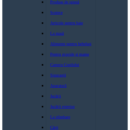
Produse de igienă
Scutece
Articole pentru baie
La masă
Alimente pentru bebeluși
Pentru gravide si mame
Camera Copilului
Siguranță
Aparatură
Jucării
Jucării exterior
La plimbare
Cărți