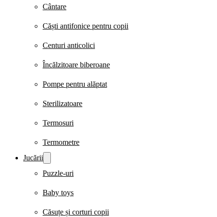
Cântare
Căști antifonice pentru copii
Centuri anticolici
Încălzitoare biberoane
Pompe pentru alăptat
Sterilizatoare
Termosuri
Termometre
Jucării
Puzzle-uri
Baby toys
Căsuțe și corturi copii