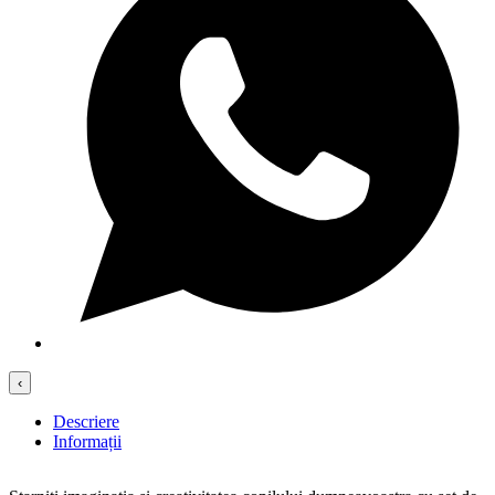
‹
Descriere
Informații