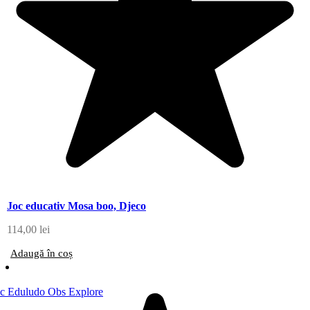
Joc educativ Mosa boo, Djeco
114,00
lei
Adaugă în coș