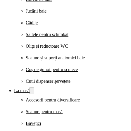
Jucării baie
Cădițe
Saltele pentru schimbat
Olițe și reductoare WC
Scaune și suporți anatomici baie
Coș de gunoi pentru scutece
Cutii dispenser șervețete
La masă
Accesorii pentru diversificare
Scaune pentru masă
Bavețici