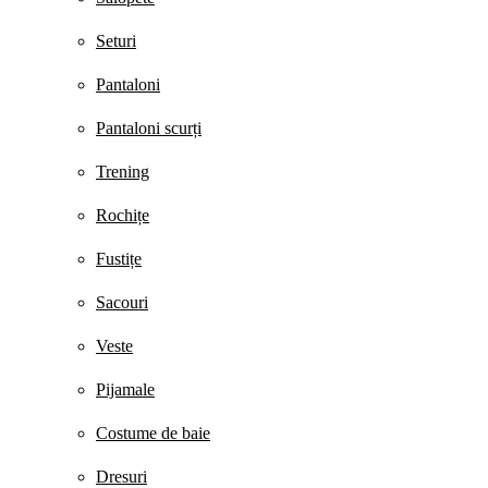
Seturi
Pantaloni
Pantaloni scurți
Trening
Rochițe
Fustițe
Sacouri
Veste
Pijamale
Costume de baie
Dresuri