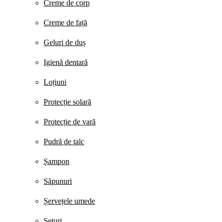
Creme de corp
Creme de față
Geluri de duș
Igienă dentară
Loțiuni
Protecție solară
Protecție de vară
Pudră de talc
Șampon
Săpunuri
Șervețele umede
Seturi