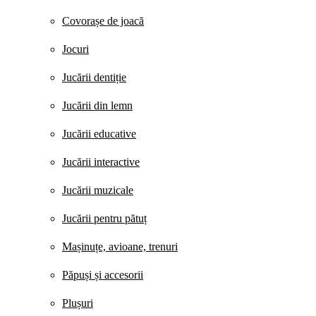
Covorașe de joacă
Jocuri
Jucării dentiție
Jucării din lemn
Jucării educative
Jucării interactive
Jucării muzicale
Jucării pentru pătuț
Mașinuțe, avioane, trenuri
Păpuși și accesorii
Plușuri