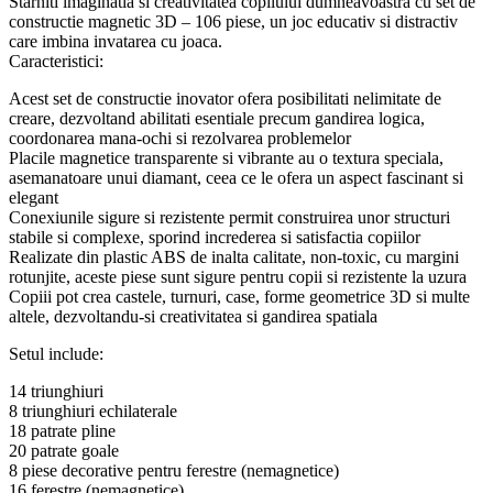
Starniti imaginatia si creativitatea copilului dumneavoastra cu set de
constructie magnetic 3D – 106 piese, un joc educativ si distractiv
care imbina invatarea cu joaca.
Caracteristici:
Acest set de constructie inovator ofera posibilitati nelimitate de
creare, dezvoltand abilitati esentiale precum gandirea logica,
coordonarea mana-ochi si rezolvarea problemelor
Placile magnetice transparente si vibrante au o textura speciala,
asemanatoare unui diamant, ceea ce le ofera un aspect fascinant si
elegant
Conexiunile sigure si rezistente permit construirea unor structuri
stabile si complexe, sporind increderea si satisfactia copiilor
Realizate din plastic ABS de inalta calitate, non-toxic, cu margini
rotunjite, aceste piese sunt sigure pentru copii si rezistente la uzura
Copiii pot crea castele, turnuri, case, forme geometrice 3D si multe
altele, dezvoltandu-si creativitatea si gandirea spatiala
Setul include:
14 triunghiuri
8 triunghiuri echilaterale
18 patrate pline
20 patrate goale
8 piese decorative pentru ferestre (nemagnetice)
16 ferestre (nemagnetice)