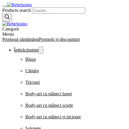
Products search
Categorii
Meniu
Produsul săptămănii
Promoții și discounturi
Îmbrăcăminte
Bluze
Cămăși
Tricouri
Body-uri cu mâneci lungi
Body-uri cu mâneci scurte
Body-uri cu mâneci și picioare
Salopete