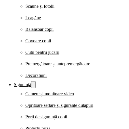
Scaune și fotolii
Leagăne
Balansoar copii
Covoare copii
Cutii pentru jucării
Premergătoare și antepremergătoare
Decorațiuni
Siguranță
Camere și monitoare video
Opritoare sertare și siguranțe dulapuri
Porți de siguranță copii
Protecții priză