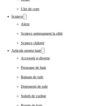
Ulei de corp
Scutece
Aleze
Scutece antrenament la oliță
Scutece chiloțel
Articole pentru baie
Accesorii și diverse
Prosoape de baie
Balsam de rufe
Detergenți de rufe
Soluții de curățat
Burete de baie