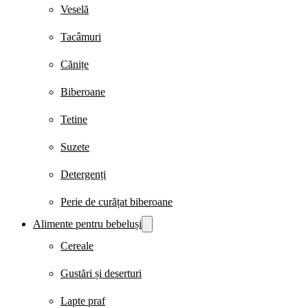
Veselă
Tacâmuri
Cănițe
Biberoane
Tetine
Suzete
Detergenți
Perie de curățat biberoane
Alimente pentru bebeluși
Cereale
Gustări și deserturi
Lapte praf