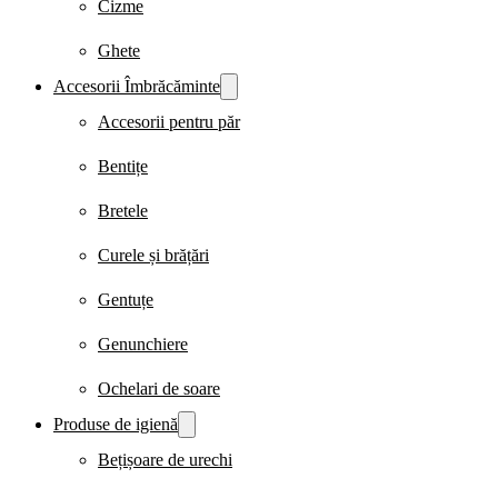
Cizme
Ghete
Accesorii Îmbrăcăminte
Accesorii pentru păr
Bentițe
Bretele
Curele și brățări
Gentuțe
Genunchiere
Ochelari de soare
Produse de igienă
Bețișoare de urechi