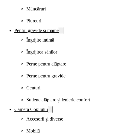
Mâncăruri
Piureuri
Pentru gravide si mame
Îngrijire intimă
Îngrijirea sânilor
Perne pentru alăptare
Perne pentru gravide
Centuri
Sutiene alăptare și lenjerie confort
Camera Copilului
Accesorii și diverse
Mobilă